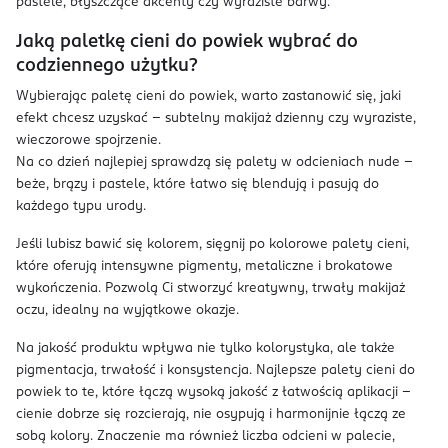
pastele, błyszczące akcenty czy wyraziste barwy.
Jaką paletkę cieni do powiek wybrać do
codziennego użytku?
Wybierając paletę cieni do powiek, warto zastanowić się, jaki
efekt chcesz uzyskać – subtelny makijaż dzienny czy wyraziste,
wieczorowe spojrzenie.
Na co dzień najlepiej sprawdzą się palety w odcieniach nude –
beże, brązy i pastele, które łatwo się blendują i pasują do
każdego typu urody.
Jeśli lubisz bawić się kolorem, sięgnij po kolorowe palety cieni,
które oferują intensywne pigmenty, metaliczne i brokatowe
wykończenia. Pozwolą Ci stworzyć kreatywny, trwały makijaż
oczu, idealny na wyjątkowe okazje.
Na jakość produktu wpływa nie tylko kolorystyka, ale także
pigmentacja, trwałość i konsystencja. Najlepsze palety cieni do
powiek to te, które łączą wysoką jakość z łatwością aplikacji –
cienie dobrze się rozcierają, nie osypują i harmonijnie łączą ze
sobą kolory. Znaczenie ma również liczba odcieni w palecie,