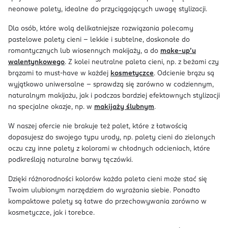
neonowe palety, idealne do przyciągających uwagę stylizacji.
Dla osób, które wolą delikatniejsze rozwiązania polecamy
pastelowe palety cieni – lekkie i subtelne, doskonałe do
romantycznych lub wiosennych makijaży, a do
make-up’u
walentynkowego
. Z kolei neutralne paleta cieni, np. z beżami czy
brązami to must-have w każdej
kosmetyczce
. Odcienie brązu są
wyjątkowo uniwersalne – sprawdzą się zarówno w codziennym,
naturalnym makijażu, jak i podczas bardziej efektownych stylizacji
na specjalne okazje, np. w
makijaży ślubnym
.
W naszej ofercie nie brakuje też palet, które z łatwością
dopasujesz do swojego typu urody, np. palety cieni do zielonych
oczu czy inne palety z kolorami w chłodnych odcieniach, które
podkreślają naturalne barwy tęczówki.
Dzięki różnorodności kolorów każda paleta cieni może stać się
Twoim ulubionym narzędziem do wyrażania siebie. Ponadto
kompaktowe palety są łatwe do przechowywania zarówno w
kosmetyczce, jak i torebce.