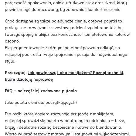
poręczność opakowania, opinie użytkowniczek oraz skład, który
powinien być dopracowany, by zapewniać komfort noszenia.
Choć dostępne są także pojedyncze cienie, gotowe paletki to
praktyczne rozwiązanie – zestawy odcieni są dobrane tak, by
tworzyć spójny makijaż bez konieczności kompletowania kolorów
osobno.
Eksperymentowanie z różnymi paletami pozwala odkryć, co
najlepiej podkreśla Twoje spojrzenie i pasuje do indywidualnego
stylu.
Przeczytaj:
Jak powiększyć oko makijażem? Poznaj techniki,
które działają naprawdę
FAQ - najczęściej zadawane pytania
Jaka paleta cieni dla początkujących?
Dla osób, które dopiero zaczynają przygodę z makijażem,
najlepiej sprawdzi się paleta w neutralnych odcieniach – beże,
brązy i delikatne róże są bezpieczne i łatwe do blendowania.
Warto wybrać zestaw z matowymi i satynowymi wykończeniami,