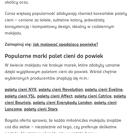
okolicy oczu.
Coraz większą popularność zdobywają również koreańskie palety
cieni – cenione za lekkie, subtelne kolory, jedwabistą
konsystencję i kompaktowy design, idealny w codziennym
makijażu.
Zainspiruj się:
Jak malować opadającą powiekę?
Popularne marki palet cieni do powiek
W świecie makijażu nie brakuje marek, które zdobyły uznanie
dzięki wyjątkowym paletom cieni do powiek. Wśród chętnie
wybieranych producentów znajdują się m.in.:
palety cieni NYX
,
palety cieni Revolution
,
palety cieni Eveline
,
palety cieni YSL
,
palety cieni Affect
,
palety cieni Catrice
,
palety
cieni Bourjois
,
palety cieni Everybody London
,
palety cieni
Lancome
,
palety cieni Stars
.
Bogata oferta sprawia, że każda miłośniczka makijażu znajdzie
coś dla siebie – niezależnie od tego, czy preferuje delikatne