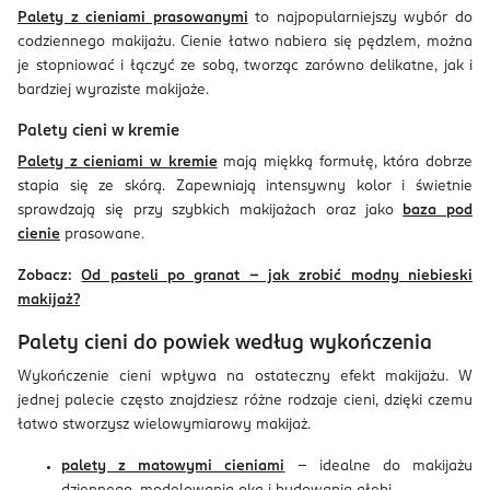
Palety z cieniami prasowanymi
to najpopularniejszy wybór do
codziennego makijażu. Cienie łatwo nabiera się pędzlem, można
je stopniować i łączyć ze sobą, tworząc zarówno delikatne, jak i
bardziej wyraziste makijaże.
Palety cieni w kremie
Palety z cieniami w kremie
mają miękką formułę, która dobrze
stapia się ze skórą. Zapewniają intensywny kolor i świetnie
sprawdzają się przy szybkich makijażach oraz jako
baza pod
cienie
prasowane.
Zobacz:
Od pasteli po granat – jak zrobić modny niebieski
makijaż?
Palety cieni do powiek według wykończenia
Wykończenie cieni wpływa na ostateczny efekt makijażu. W
jednej palecie często znajdziesz różne rodzaje cieni, dzięki czemu
łatwo stworzysz wielowymiarowy makijaż.
palety z matowymi cieniami
– idealne do makijażu