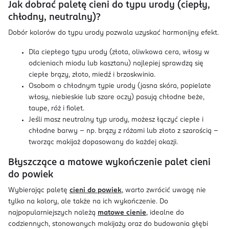
Jak dobrać paletę cieni do typu urody (ciepły,
chłodny, neutralny)?
Dobór kolorów do typu urody pozwala uzyskać harmonijny efekt.
Dla ciepłego typu urody (złota, oliwkowa cera, włosy w
odcieniach miodu lub kasztanu) najlepiej sprawdzą się
ciepłe brązy, złoto, miedź i brzoskwinia.
Osobom o chłodnym typie urody (jasna skóra, popielate
włosy, niebieskie lub szare oczy) pasują chłodne beże,
taupe, róż i fiolet.
Jeśli masz neutralny typ urody, możesz łączyć ciepłe i
chłodne barwy – np. brązy z różami lub złoto z szarością –
tworząc makijaż dopasowany do każdej okazji.
Błyszczące a matowe wykończenie palet cieni
do powiek
Wybierając paletę
cieni do powiek
, warto zwrócić uwagę nie
tylko na kolory, ale także na ich wykończenie. Do
najpopularniejszych należą
matowe cienie
, idealne do
codziennych, stonowanych makijaży oraz do budowania głębi