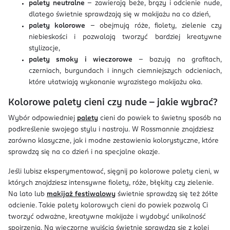
palety neutralne
– zawierają beże, brązy i odcienie nude,
dlatego świetnie sprawdzają się w makijażu na co dzień,
palety kolorowe
– obejmują róże, fiolety, zielenie czy
niebieskości i pozwalają tworzyć bardziej kreatywne
stylizacje,
palety smoky i wieczorowe
– bazują na grafitach,
czerniach, burgundach i innych ciemniejszych odcieniach,
które ułatwiają wykonanie wyrazistego makijażu oka.
Kolorowe palety cieni czy nude - jakie wybrać?
Wybór odpowiedniej
palety
cieni do powiek to świetny sposób na
podkreślenie swojego stylu i nastroju. W Rossmannie znajdziesz
zarówno klasyczne, jak i modne zestawienia kolorystyczne, które
sprawdzą się na co dzień i na specjalne okazje.
Jeśli lubisz eksperymentować, sięgnij po kolorowe palety cieni, w
których znajdziesz intensywne fiolety, róże, błękity czy zielenie.
Na lato lub
makijaż festiwalowy
świetnie sprawdzą się też żółte
odcienie. Takie palety kolorowych cieni do powiek pozwolą Ci
tworzyć odważne, kreatywne makijaże i wydobyć unikalność
spojrzenia. Na wieczorne wyjścia świetnie sprawdzą się z kolei