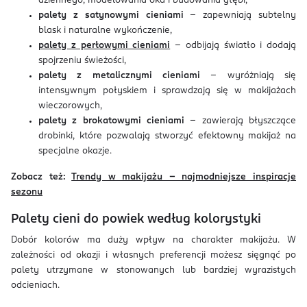
dziennego, modelowania oka i budowania głębi,
palety z satynowymi cieniami
– zapewniają subtelny
blask i naturalne wykończenie,
palety z perłowymi cieniami
– odbijają światło i dodają
spojrzeniu świeżości,
palety z metalicznymi cieniami
– wyróżniają się
intensywnym połyskiem i sprawdzają się w makijażach
wieczorowych,
palety z brokatowymi cieniami
– zawierają błyszczące
drobinki, które pozwalają stworzyć efektowny makijaż na
specjalne okazje.
Zobacz też:
Trendy w makijażu – najmodniejsze inspiracje
sezonu
Palety cieni do powiek według kolorystyki
Dobór kolorów ma duży wpływ na charakter makijażu. W
zależności od okazji i własnych preferencji możesz sięgnąć po
palety utrzymane w stonowanych lub bardziej wyrazistych
odcieniach.