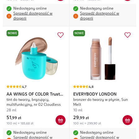
Niedostępny online
Niedostępny online
Sprawdź dostępność w
Sprawdź dostępność w
drogerii
drogerii
NOWE
NOWE
4,7
4,8
AA WINGS OF COLOR
Trust
EVERYBODY LONDON
tint do twarzy, brązujący,
bronzer do twarzy w płynie, Sun
Your Wings
multifunkcyjny, nr 02 Cloudless
Melt
28 ml
10 ml
51
29
,
99 zł
,
99 zł
100 ml = 185,68 zł
100 ml = 299,90 zł
Niedostępny online
Niedostępny online
Sprawdź dostępność w
Sprawdź dostępność w