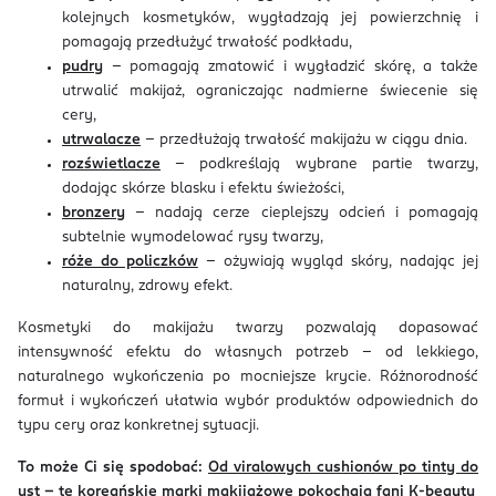
kolejnych kosmetyków, wygładzają jej powierzchnię i
pomagają przedłużyć trwałość podkładu,
pudry
– pomagają zmatowić i wygładzić skórę, a także
utrwalić makijaż, ograniczając nadmierne świecenie się
cery,
utrwalacze
– przedłużają trwałość makijażu w ciągu dnia.
rozświetlacze
– podkreślają wybrane partie twarzy,
dodając skórze blasku i efektu świeżości,
bronzery
– nadają cerze cieplejszy odcień i pomagają
subtelnie wymodelować rysy twarzy,
róże do policzków
– ożywiają wygląd skóry, nadając jej
naturalny, zdrowy efekt.
Kosmetyki do makijażu twarzy pozwalają dopasować
intensywność efektu do własnych potrzeb - od lekkiego,
naturalnego wykończenia po mocniejsze krycie. Różnorodność
formuł i wykończeń ułatwia wybór produktów odpowiednich do
typu cery oraz konkretnej sytuacji.
To może Ci się spodobać:
Od viralowych cushionów po tinty do
ust – te koreańskie marki makijażowe pokochają fani K-beauty