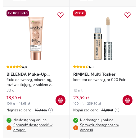
TYLKO U NAS
MEGA!
4,8
4,8
BIELENDA
Make-Up
RIMMEL
Multi Tasker
fluid do twarzy, mineralny,
korektor do twarzy, nr 020 Fair
Academie Vege Flumi
rozświetlający, z sokiem z
truskawki, nr 03 Słoneczny
30 g
10 ml
13
23
,
99 zł
,
99 zł
100 g = 46,63 zł
100 ml = 239,90 zł
Najniższa cena:
16
Najniższa cena:
41
,49
zł
,99
zł
Niedostępny online
Niedostępny online
Sprawdź dostępność w
Sprawdź dostępność w
drogerii
drogerii