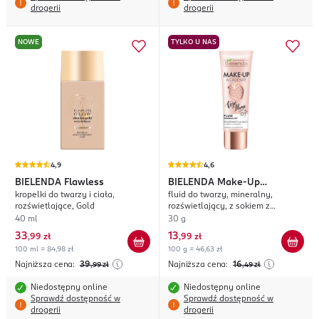
drogerii
drogerii
NOWE
TYLKO U NAS
4,9
4,6
BIELENDA
Flawless
BIELENDA
Make-Up
kropelki do twarzy i ciała,
fluid do twarzy, mineralny,
Academie Vege Flumi
rozświetlające, Gold
rozświetlający, z sokiem z
truskawki, nr 01 Jasny Beż
40 ml
30 g
33
13
,
99 zł
,
99 zł
100 ml = 84,98 zł
100 g = 46,63 zł
Najniższa cena:
39
Najniższa cena:
16
,99
zł
,49
zł
Niedostępny online
Niedostępny online
Sprawdź dostępność w
Sprawdź dostępność w
drogerii
drogerii