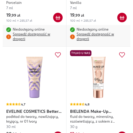
Porcelain
Vanilla
7 ml
7 ml
19
19
,
99 zł
,
99 zł
100 ml = 285,57 zł
100 ml = 285,57 zł
Niedostępny online
Niedostępny online
Sprawdź dostępność w
Sprawdź dostępność w
drogerii
drogerii
TYLKO U NAS
4,7
4,8
EVELINE COSMETICS
Better
BIELENDA
Make-Up
podkład do twarzy, nawilżający,
fluid do twarzy, mineralny,
Than Perfect
Academie Vege Flumi
kryjący, nr 01 Ivory
rozświetlający, z sokiem z
truskawki, nr 02 Naturalny Beż
30 ml
30 g