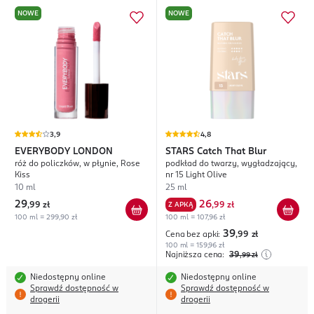
NOWE
NOWE
3,9
4,8
EVERYBODY LONDON
STARS
Catch That Blur
róż do policzków, w płynie, Rose
podkład do twarzy, wygładzający,
Kiss
nr 15 Light Olive
10 ml
25 ml
29
26
,
99 zł
Z APKĄ
,
99 zł
100 ml = 299,90 zł
100 ml = 107,96 zł
39
Cena bez apki:
,99
zł
100 ml = 159,96 zł
Najniższa cena:
39
,99
zł
Niedostępny online
Niedostępny online
Sprawdź dostępność w
Sprawdź dostępność w
drogerii
drogerii