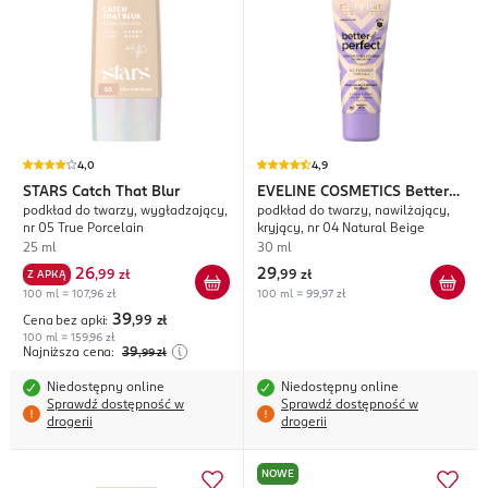
4,0
4,9
STARS
Catch That Blur
EVELINE COSMETICS
Better
podkład do twarzy, wygładzający,
podkład do twarzy, nawilżający,
Than Perfect
nr 05 True Porcelain
kryjący, nr 04 Natural Beige
25 ml
30 ml
26
29
Z APKĄ
,
99 zł
,
99 zł
100 ml = 107,96 zł
100 ml = 99,97 zł
39
Cena bez apki:
,99
zł
100 ml = 159,96 zł
Najniższa cena:
39
,99
zł
Niedostępny online
Niedostępny online
Sprawdź dostępność w
Sprawdź dostępność w
drogerii
drogerii
NOWE