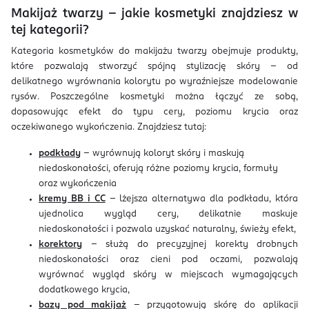
Makijaż twarzy – jakie kosmetyki znajdziesz w
tej kategorii?
Kategoria kosmetyków do makijażu twarzy obejmuje produkty,
które pozwalają stworzyć spójną stylizację skóry – od
delikatnego wyrównania kolorytu po wyraźniejsze modelowanie
rysów. Poszczególne kosmetyki można łączyć ze sobą,
dopasowując efekt do typu cery, poziomu krycia oraz
oczekiwanego wykończenia. Znajdziesz tutaj:
podkłady
– wyrównują koloryt skóry i maskują
niedoskonałości, oferują różne poziomy krycia, formuły
oraz wykończenia
kremy BB i CC
– lżejsza alternatywa dla podkładu, która
ujednolica wygląd cery, delikatnie maskuje
niedoskonałości i pozwala uzyskać naturalny, świeży efekt,
korektory
– służą do precyzyjnej korekty drobnych
niedoskonałości oraz cieni pod oczami, pozwalają
wyrównać wygląd skóry w miejscach wymagających
dodatkowego krycia,
bazy pod makijaż
– przygotowują skórę do aplikacji