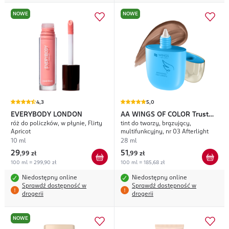
NOWE
NOWE
4,3
5,0
EVERYBODY LONDON
AA WINGS OF COLOR
Trust
róż do policzków, w płynie, Flirty
tint do twarzy, brązujący,
Your Wings
Apricot
multifunkcyjny, nr 03 Afterlight
10 ml
28 ml
29
51
,
99 zł
,
99 zł
100 ml = 299,90 zł
100 ml = 185,68 zł
Niedostępny online
Niedostępny online
Sprawdź dostępność w
Sprawdź dostępność w
drogerii
drogerii
NOWE