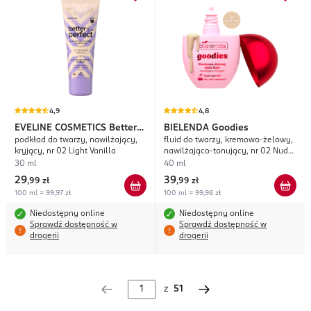
4,9
4,8
EVELINE COSMETICS
Better
BIELENDA
Goodies
podkład do twarzy, nawilżający,
fluid do twarzy, kremowo-żelowy,
Than Perfect
kryjący, nr 02 Light Vanilla
nawilżająco-tonujący, nr 02 Nude
Vibe
30 ml
40 ml
29
39
,
99 zł
,
99 zł
100 ml = 99,97 zł
100 ml = 99,98 zł
Niedostępny online
Niedostępny online
Sprawdź dostępność w
Sprawdź dostępność w
drogerii
drogerii
z
51