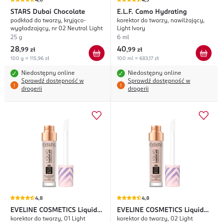
4,6
4,3
STARS
Dubai Chocolate
E.L.F.
Camo Hydrating
podkład do twarzy, kryjąco-
korektor do twarzy, nawilżający,
wygładzający, nr 02 Neutral Light
Light Ivory
25 g
6 ml
28
40
,
99 zł
,
99 zł
100 g = 115,96 zł
100 ml = 683,17 zł
Niedostępny online
Niedostępny online
Sprawdź dostępność w
Sprawdź dostępność w
drogerii
drogerii
4,8
4,8
EVELINE COSMETICS
Liquid
EVELINE COSMETICS
Liquid
korektor do twarzy, 01 Light
korektor do twarzy, 02 Light
Camouflage
Camouflage