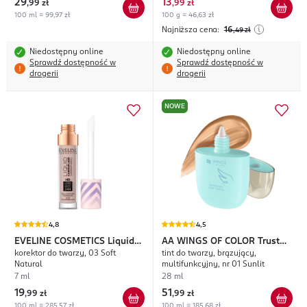
29
13
,
99 zł
,
99 zł
100 ml = 99,97 zł
100 g = 46,63 zł
Najniższa cena:
16
,49
zł
Niedostępny online
Niedostępny online
Sprawdź dostępność w
Sprawdź dostępność w
drogerii
drogerii
NOWE
4,8
4,5
EVELINE COSMETICS
Liquid
AA WINGS OF COLOR
Trust
korektor do twarzy, 03 Soft
tint do twarzy, brązujący,
Camouflage
Your Wings
Natural
multifunkcyjny, nr 01 Sunlit
7 ml
28 ml
19
51
,
99 zł
,
99 zł
100 ml = 285,57 zł
100 ml = 185,68 zł