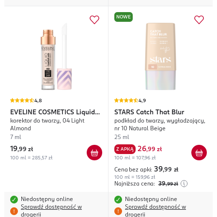
NOWE
4,8
4,9
EVELINE COSMETICS
Liquid
STARS
Catch That Blur
korektor do twarzy, 04 Light
podkład do twarzy, wygładzający,
Camouflage
Almond
nr 10 Natural Beige
7 ml
25 ml
19
26
,
99 zł
Z APKĄ
,
99 zł
100 ml = 285,57 zł
100 ml = 107,96 zł
39
Cena bez apki:
,99
zł
100 ml = 159,96 zł
Najniższa cena:
39
,99
zł
Niedostępny online
Niedostępny online
Sprawdź dostępność w
Sprawdź dostępność w
drogerii
drogerii