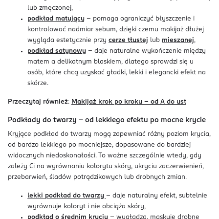
lub zmęczonej,
podkład matujący
– pomaga ograniczyć błyszczenie i
kontrolować nadmiar sebum, dzięki czemu makijaż dłużej
wygląda estetycznie przy
cerze tłustej
lub
mieszanej
,
podkład satynowy
– daje naturalne wykończenie między
matem a delikatnym blaskiem, dlatego sprawdzi się u
osób, które chcą uzyskać gładki, lekki i elegancki efekt na
skórze.
Przeczytaj również
:
Makijaż krok po kroku – od A do ust
Podkłady do twarzy – od lekkiego efektu po mocne krycie
Kryjące podkład do twarzy mogą zapewniać różny poziom krycia,
od bardzo lekkiego po mocniejsze, dopasowane do bardziej
widocznych niedoskonałości. To ważne szczególnie wtedy, gdy
zależy Ci na wyrównaniu kolorytu skóry, ukryciu zaczerwienień,
przebarwień, śladów potrądzikowych lub drobnych zmian.
lekki podkład do twarzy
– daje naturalny efekt, subtelnie
wyrównuje koloryt i nie obciąża skóry,
podkład o średnim kryciu
– wygładza, maskuje drobne