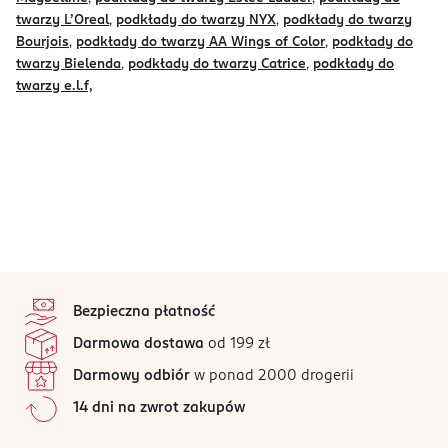
twarzy L’Oreal
,
podkłady do twarzy NYX
,
podkłady do twarzy
Bourjois
,
podkłady do twarzy AA Wings of Color
,
podkłady do
twarzy Bielenda
,
podkłady do twarzy Catrice
,
podkłady do
twarzy e.l.f,
stopka
Bezpieczna płatność
Darmowa dostawa
od 199 zł
Darmowy odbiór
w ponad 2000 drogerii
14 dni na zwrot zakupów