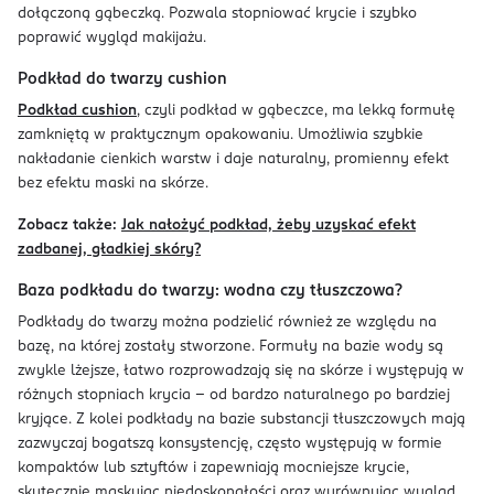
dołączoną gąbeczką. Pozwala stopniować krycie i szybko
poprawić wygląd makijażu.
Podkład do twarzy cushion
Podkład cushion
, czyli podkład w gąbeczce, ma lekką formułę
zamkniętą w praktycznym opakowaniu. Umożliwia szybkie
nakładanie cienkich warstw i daje naturalny, promienny efekt
bez efektu maski na skórze.
Zobacz także:
Jak nałożyć podkład, żeby uzyskać efekt
zadbanej, gładkiej skóry?
Baza podkładu do twarzy: wodna czy tłuszczowa?
Podkłady do twarzy można podzielić również ze względu na
bazę, na której zostały stworzone. Formuły na bazie wody są
zwykle lżejsze, łatwo rozprowadzają się na skórze i występują w
różnych stopniach krycia – od bardzo naturalnego po bardziej
kryjące. Z kolei podkłady na bazie substancji tłuszczowych mają
zazwyczaj bogatszą konsystencję, często występują w formie
kompaktów lub sztyftów i zapewniają mocniejsze krycie,
skutecznie maskując niedoskonałości oraz wyrównując wygląd