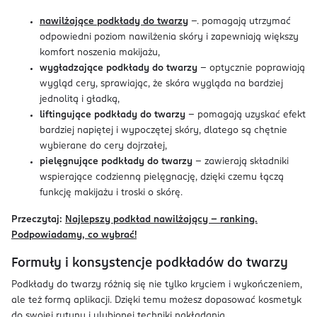
nawilżające podkłady do twarzy
–. pomagają utrzymać
odpowiedni poziom nawilżenia skóry i zapewniają większy
komfort noszenia makijażu,
wygładzające podkłady do twarzy
– optycznie poprawiają
wygląd cery, sprawiając, że skóra wygląda na bardziej
jednolitą i gładką,
liftingujące podkłady do twarzy
– pomagają uzyskać efekt
bardziej napiętej i wypoczętej skóry, dlatego są chętnie
wybierane do cery dojrzałej,
pielęgnujące podkłady do twarzy
– zawierają składniki
wspierające codzienną pielęgnację, dzięki czemu łączą
funkcję makijażu i troski o skórę.
Przeczytaj:
Najlepszy podkład nawilżający – ranking.
Podpowiadamy, co wybrać!
Formuły i konsystencje podkładów do twarzy
Podkłady do twarzy różnią się nie tylko kryciem i wykończeniem,
ale też formą aplikacji. Dzięki temu możesz dopasować kosmetyk
do swojej rutyny i ulubionej techniki nakładania.