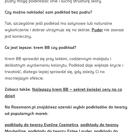
pudry mogą podkreślać linie i suchą strukturę skóry.
Czy można nakładać sam podkład bez pudru?
Tak, szczególnie jeśli podkład ma satynowe lub naturalne
wykończenie i dobrze utrzymuje się na skórze.
Puder
nie zawsze
jest konieczny.
Co jest lepsze: krem BB czy podkład?
Krem BB sprawdzi się przy lekkim, codziennym makijażu i
delikatnym wyrównaniu kolorytu. Podkład daje większe krycie i
trwałość, dlatego lepiej sprawdzi się, gdy zależy Ci na
mocniejszym efekcie.
Zobacz także
:
Najlepszy krem BB - sekret świeżej cery na co
dzień
Na Rossmann.pl znajdziesz szeroki wybór podkładów do twarzy
od popularnych marek
:
podkłady do twarzy Eveline Cosmetics
,
podkłady do twarzy
Maybelline
,
podkłady do twarzy Estee Lauder
,
podkłady do