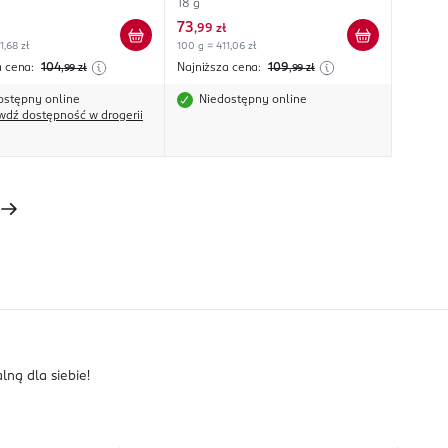
18 g
73
,
99 zł
1,68 zł
100 g = 411,06 zł
a cena:
104
Najniższa cena:
109
,99
zł
,99
zł
ostępny online
Niedostępny online
wdź dostępność w drogerii
ną dla siebie!