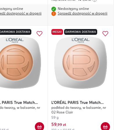
ostępny online
Niedostępny online
wdź dostępność w drogerii
Sprawdź dostępność w drogerii
DARMOWA DOSTAWA
MEGA!
DARMOWA DOSTAWA
L PARIS
True Match
L'ORÉAL PARIS
True Match
do twarzy, w balsamie, nr
podkład do twarzy, w balsamie, nr
n Tinted Balm
Hyaluron Tinted Balm
02 Rose Clair
59 g
59
,
99 zł