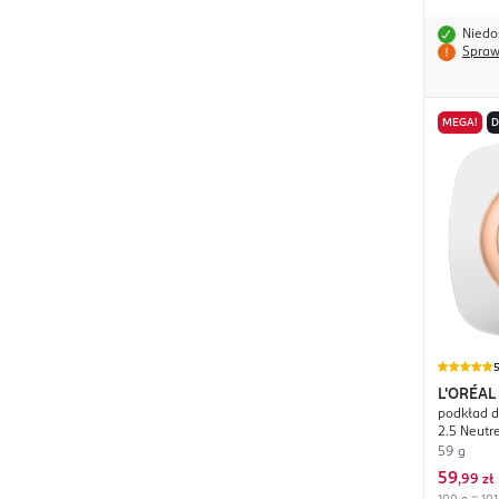
Niedo
Spraw
MEGA!
L'ORÉAL
podkład d
Hyaluro
2.5 Neutr
59 g
59
,
99 zł