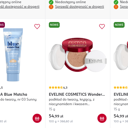
stępny online
Niedostępny online
Nied
dź dostępność w drogerii
Sprawdź dostępność w drogerii
Spra
NAS
NOWE
NOWE
,5
4,3
DA
Blue Matcha
EVELINE COSMETICS
Wonder
EVELIN
 do twarzy, nr 03 Sunny
podkład do twarzy, kryjący, z
podkład d
Match Cushion Foundation
Match C
niacynamidem i kwasem
niacyna
hialuronowym, nr 01N Ivory
hialuron
15 g
15 g
54
54
,
99 zł
,
99 zł
30 zł
100 g = 366,60 zł
100 g = 36