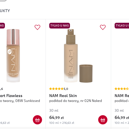
UKTY
NAS
TYLKO U NAS
TYLKO U
,6
5,0
art Flawless
NAM
Real Skin
NAM
Re
o twarzy, 08W Sunkissed
podkład do twarzy, nr 02N Naked
podkład 
30 ml
30 ml
64
64
,
99 zł
,
99 zł
6,63 zł
100 ml = 216,63 zł
100 ml = 2