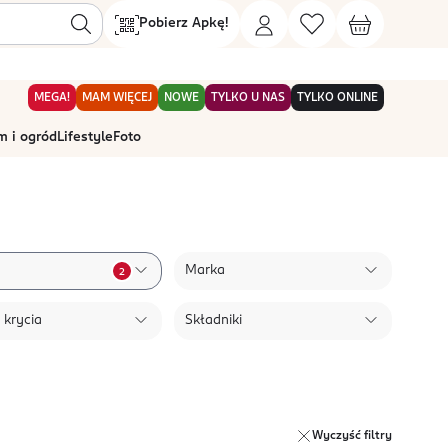
Pobierz Apkę!
MEGA!
MAM WIĘCEJ
NOWE
TYLKO U NAS
TYLKO ONLINE
 i ogród
Lifestyle
Foto
Marka
2
 krycia
Składniki
Wyczyść filtry