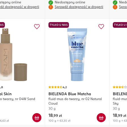
stępny online
Niedostępny online
Nied
dź dostępność w drogerii
Sprawdź dostępność w drogerii
Spra
NAS
TYLKO U NAS
TYLKO U
,8
4,2
al Skin
BIELENDA
Blue Matcha
BIELEN
o twarzy, nr 04W Sand
fluid-mus do twarzy, nr 02 Natural
fluid-mus
Cloud
Sky
30 g
30 g
18
18
,
99 zł
,
99 zł
6,63 zł
100 g = 63,30 zł
100 g = 63