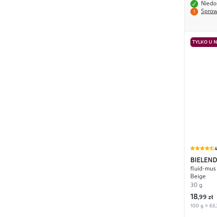
Niedo
Spraw
TYLKO U 
4
BIELEN
fluid-mus
Beige
30 g
18
,
99 zł
100 g = 63,