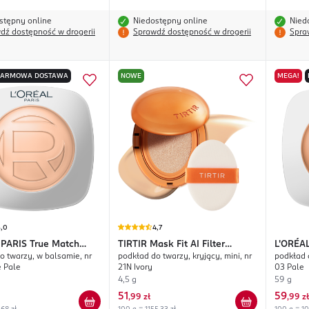
stępny online
Niedostępny online
Nied
dź dostępność w drogerii
Sprawdź dostępność w drogerii
Spra
DARMOWA DOSTAWA
NOWE
MEGA!
5,0
4,7
 PARIS
True Match
TIRTIR
Mask Fit AI Filter
L'ORÉA
o twarzy, w balsamie, nr
podkład do twarzy, kryjący, mini, nr
podkład 
n Tinted Balm
Cushion
Hyaluro
e Pale
21N Ivory
03 Pale
4,5 g
59 g
51
59
,
99 zł
,
99 zł