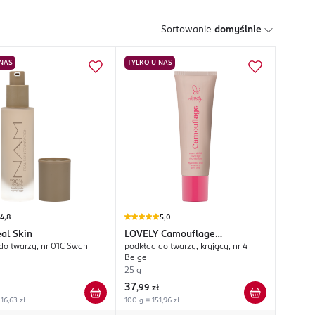
Sortowanie
domyślnie
 NAS
TYLKO U NAS
4,8
5,0
al Skin
LOVELY
Camouflage
do twarzy, nr 01C Swan
podkład do twarzy, kryjący, nr 4
Foundation Matte & Full
Beige
25 g
37
,
99 zł
16,63 zł
100 g = 151,96 zł