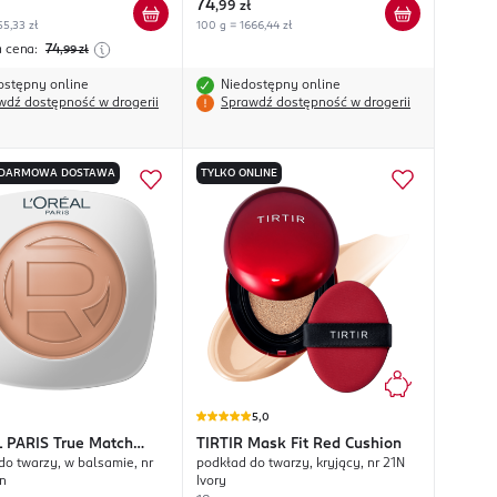
74
,
99 zł
55,33 zł
100 g = 1666,44 zł
a cena:
74
,99
zł
ostępny online
Niedostępny online
wdź dostępność w drogerii
Sprawdź dostępność w drogerii
DARMOWA DOSTAWA
TYLKO ONLINE
5,0
L PARIS
True Match
TIRTIR
Mask Fit Red Cushion
do twarzy, w balsamie, nr
podkład do twarzy, kryjący, nr 21N
n Tinted Balm
n
Ivory