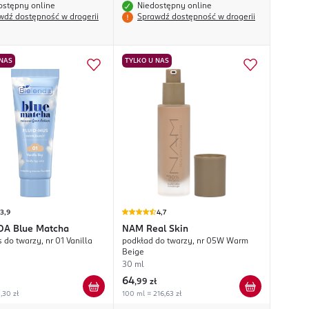
ostępny online
Niedostępny online
wdź dostępność w drogerii
Sprawdź dostępność w drogerii
 NAS
TYLKO U NAS
3,9
4,7
DA
Blue Matcha
NAM
Real Skin
 do twarzy, nr 01 Vanilla
podkład do twarzy, nr 05W Warm
Beige
30 ml
64
,
99 zł
,30 zł
100 ml = 216,63 zł