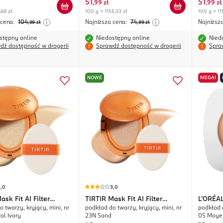
51
51
,
99 zł
,
99 zł
,68 zł
100 g = 1155,33 zł
100 g = 11
 cena:
104
Najniższa cena:
74
Najniższ
,99
zł
,99
zł
stępny online
Niedostępny online
Nied
dź dostępność w drogerii
Sprawdź dostępność w drogerii
Spra
NOWE
MEGA!
2,0
3,0
ask Fit AI Filter
TIRTIR
Mask Fit AI Filter
L'ORÉA
 twarzy, kryjący, mini, nr
podkład do twarzy, kryjący, mini, nr
podkład 
Cushion
Hyaluro
al Ivory
23N Sand
05 Moye