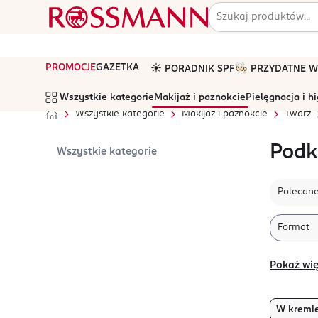
PROMOCJE
GAZETKA
☀️ PORADNIK SPF
🧑🏻‍🍳 PRZYDATNE
Wszystkie kategorie
Makijaż i paznokcie
Pielęgnacja i h
Wszystkie kategorie
Makijaż i paznokcie
Twarz
Podk
Wszystkie kategorie
Polecan
Format
Pokaż wię
W kremi