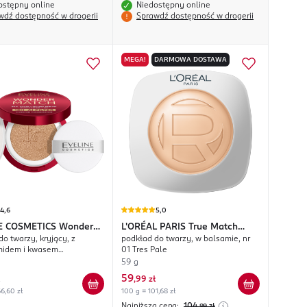
ostępny online
Niedostępny online
wdź dostępność w drogerii
Sprawdź dostępność w drogerii
MEGA!
DARMOWA DOSTAWA
4,6
5,0
E COSMETICS
Wonder
L'ORÉAL PARIS
True Match
o twarzy, kryjący, z
podkład do twarzy, w balsamie, nr
ushion Foundation
Hyaluron Tinted Balm
midem i kwasem
01 Tres Pale
owym, nr 02W Vanilla
59 g
59
,
99 zł
6,60 zł
100 g = 101,68 zł
Najniższa cena:
104
,99
zł