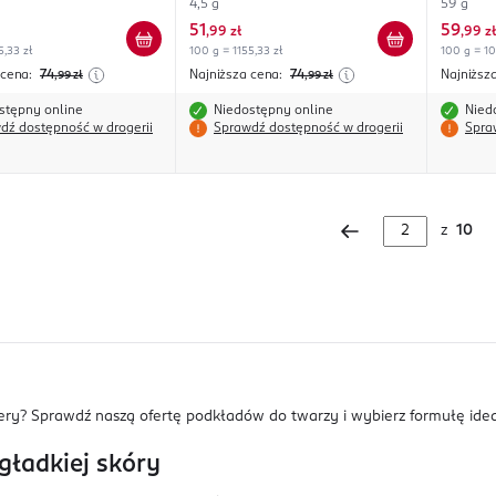
4,5 g
59 g
51
59
,
99 zł
,
99 zł
5,33 zł
100 g = 1155,33 zł
100 g = 10
 cena:
74
Najniższa cena:
74
Najniższ
,99
zł
,99
zł
stępny online
Niedostępny online
Nied
dź dostępność w drogerii
Sprawdź dostępność w drogerii
Spra
z
10
y? Sprawdź naszą ofertę podkładów do twarzy i wybierz formułę ideal
gładkiej skóry