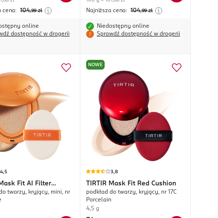
1,68 zł
100 g = 101,68 zł
a cena:
104
Najniższa cena:
104
,99
zł
,99
zł
ostępny online
Niedostępny online
wdź dostępność w drogerii
Sprawdź dostępność w drogerii
NOWE
4,5
3,8
Mask Fit AI Filter
TIRTIR
Mask Fit Red Cushion
o twarzy, kryjący, mini, nr
podkład do twarzy, kryjący, nr 17C
n
e
Porcelain
4,5 g