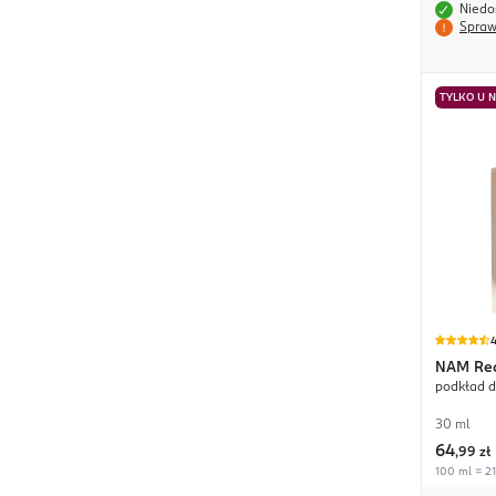
Niedo
Spraw
TYLKO U 
4
NAM
Re
podkład d
30 ml
64
,
99 zł
100 ml = 21