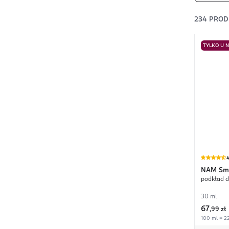
234
PROD
TYLKO U 
4
NAM
Sm
podkład d
30 ml
67
,
99 zł
100 ml = 22