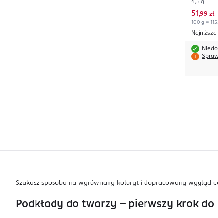
4,5 g
51
,
99 zł
100 g = 115
Najniższa
Niedo
Spraw
Szukasz sposobu na wyrównany koloryt i dopracowany wygląd cer
Podkłady do twarzy – pierwszy krok do 