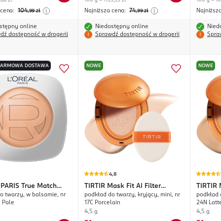
,68 zł
100 g = 1155,33 zł
100 g = 10
 cena:
104
Najniższa cena:
74
Najniższ
,99
zł
,99
zł
stępny online
Niedostępny online
Nied
dź dostępność w drogerii
Sprawdź dostępność w drogerii
Spra
DARMOWA DOSTAWA
NOWE
NOWE
4,8
 PARIS
True Match
TIRTIR
Mask Fit AI Filter
TIRTIR
o twarzy, w balsamie, nr
podkład do twarzy, kryjący, mini, nr
podkład d
n Tinted Balm
Cushion
Cushio
 Pale
17C Porcelain
24N Latt
4,5 g
4,5 g