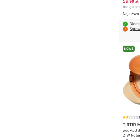
59
,
99 zł
100 g = 101
Najniższa
Niedo
Spraw
NOWE
TIRTIR
M
podkład do
Cushion
21W Natur