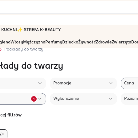
 W KUCHNI
✨ STREFA K-BEAUTY
igiena
Włosy
Mężczyzna
Perfumy
Dziecko
Żywność
Zdrowie
Zwierzęta
Dom
Podkłady do twarzy
łady do twarzy
e
Promocje
Cena
Wykończenie
Poziom
1
cej filtrów
e