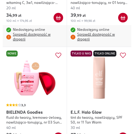
witaminą C, 3w1, nawilżająco-
nawilżająco-tonujący, nr 01 Ivory
rozświetlający, nr 30 Medium
Bae
20 ml
40 ml
34
39
,
99 zł
,
99 zł
100 ml = 174,95 zł
100 ml = 99,98 zł
Niedostępny online
Niedostępny online
Sprawdź dostępność w
Sprawdź dostępność w
drogerii
drogerii
NOWE
TYLKO U NAS
TYLKO ONLINE
3,3
BIELENDA
Goodies
E.L.F.
Halo Glow
fluid do twarzy, kremowo-żelowy,
tint do twarzy, nawilżający, SPF
nawilżająco-tonujący, nr 03 Sun
50, nr 11 Tan Warm
Kissed
40 ml
30 ml