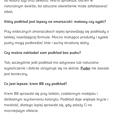
do koloru szyi oraz dekoltu. Warto sprawdzić odcień w
naturalnym świetle, bo sztuczne oświetlenie może zafałszować
efekt.
Który podkład jest lepszy na zmarszczki: matowy czy sypki?
Przy widocznych zmarszczkach lepiej sprawdzają się podkłady o
lekkiej, nawilżającej formule. Mocno matujące produkty i sypkie
pudry mogą podkreślać linie i suchą strukturę skóry.
Czy można nakładać sam podkład bez pudru?
Tak, szczególnie jeśli podkład ma satynowe lub naturalne
wykończenie i dobrze utrzymuje się na skórze.
Puder
nie zawsze
jest konieczny.
Co jest lepsze: krem BB czy podkład?
Krem BB sprawdzi się przy lekkim, codziennym makijażu i
delikatnym wyrównaniu kolorytu. Podkład daje większe krycie i
trwałość, dlatego lepiej sprawdzi się, gdy zależy Ci na
mocniejszym efekcie.