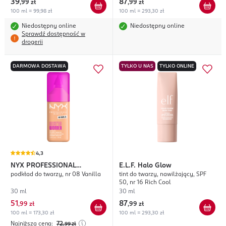
39
87
,
99 zł
,
99 zł
100 ml = 99,98 zł
100 ml = 293,30 zł
Niedostępny online
Niedostępny online
Sprawdź dostępność w
drogerii
DARMOWA DOSTAWA
TYLKO U NAS
TYLKO ONLINE
4,3
NYX PROFESSIONAL
E.L.F.
Halo Glow
podkład do twarzy, nr 08 Vanilla
tint do twarzy, nawilżający, SPF
MAKEUP
Make'EM Wonder
50, nr 16 Rich Cool
30 ml
30 ml
51
87
,
99 zł
,
99 zł
100 ml = 173,30 zł
100 ml = 293,30 zł
Najniższa cena:
72
,99
zł