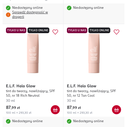
Niedostępny online
Niedostępny online
Sprawdź dostępność w
drogerii
TYLKO U NAS
TYLKO ONLINE
TYLKO U NAS
TYLKO ONLINE
E.L.F.
Halo Glow
E.L.F.
Halo Glow
tint do twarzy, nawilżający, SPF
tint do twarzy, nawilżający, SPF
50, nr 18 Rich Neutral
50, nr 12 Tan Cool
30 ml
30 ml
87
87
,
99 zł
,
99 zł
100 ml = 293,30 zł
100 ml = 293,30 zł
Niedostępny online
Niedostępny online