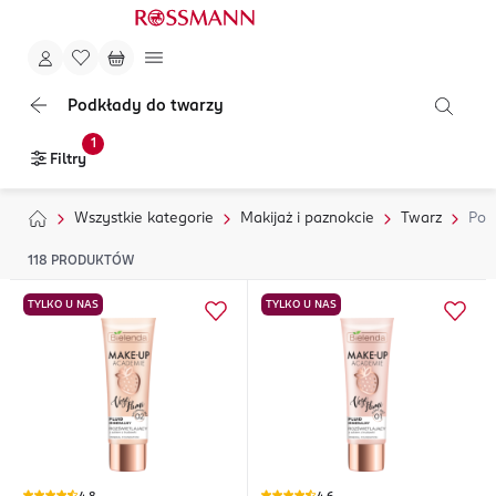
Podkłady do twarzy
1
Filtry
Wszystkie kategorie
Makijaż i paznokcie
Twarz
Pod
118
PRODUKTÓW
TYLKO U NAS
TYLKO U NAS