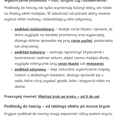
Wykończenie podkładu – mat, satyna czy rozświetlenie?
Podkłady do twarzy nie tylko wyrównują koloryt skóry, ale także
na finalny efekt makijażu. W zależności od potrzeb skóry możesz
wybrać efekt matowy, rozświetlający albo satynowy.
podkład rozświetlający
– dodaje cerze blasku i sprawia, że
skóra wygląda na bardziej promienną oraz wypoczętą,
dlatego dobrze sprawdza się przy
cerze suchej
, poszarzałej
lub zmęczonej,
podkład matujący
– pomaga ograniczyć błyszczenie i
kontrolować nadmiar sebum, dzięki czemu makijaż dłużej
wygląda estetycznie przy
cerze tłustej
lub
mieszanej
,
podkład satynowy
– daje naturalne wykończenie między
matem a delikatnym blaskiem, dlatego sprawdzi się u
osób, które chcą uzyskać gładki, lekki i elegancki efekt na
skórze.
Przeczytaj również
:
Makijaż krok po kroku – od A do ust
Podkłady do twarzy – od lekkiego efektu po mocne krycie
Kryjące podkład do twarzy mogą zapewniać różny poziom krycia,