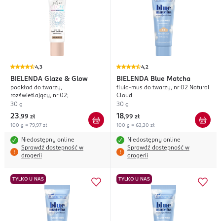
4,3
4,2
BIELENDA
Glaze & Glow
BIELENDA
Blue Matcha
podkład do twarzy,
fluid-mus do twarzy, nr 02 Natural
rozświetlający, nr 02;
Cloud
30 g
30 g
23
18
,
99 zł
,
99 zł
100 g = 79,97 zł
100 g = 63,30 zł
Niedostępny online
Niedostępny online
Sprawdź dostępność w
Sprawdź dostępność w
drogerii
drogerii
TYLKO U NAS
TYLKO U NAS