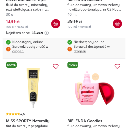
BIELENDA
Make-Up
BIELENDA
Goodies
fluid do twarzy, mineralny,
fluid do twarzy, kremowo-żelowy,
Academie Vege Flumi
rozświetlający, z sokiem z
nawilżająco-tonujący, nr 02 Nude
truskawki, nr 03 Słoneczny
Vibe
30 g
40 ml
13
39
,
99 zł
,
99 zł
100 g = 46,63 zł
100 ml = 99,98 zł
Najniższa cena:
16
,49
zł
Niedostępny online
Niedostępny online
Sprawdź dostępność w
Sprawdź dostępność w
drogerii
drogerii
NOWE
NOWE
4,6
MISS SPORTY
Naturally
BIELENDA
Goodies
tint do twarzy z peptydami i
fluid do twarzy, kremowo-żelowy,
Perfect Glow Elixir