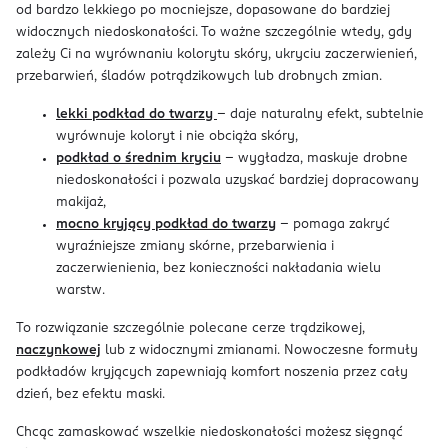
od bardzo lekkiego po mocniejsze, dopasowane do bardziej
widocznych niedoskonałości. To ważne szczególnie wtedy, gdy
zależy Ci na wyrównaniu kolorytu skóry, ukryciu zaczerwienień,
przebarwień, śladów potrądzikowych lub drobnych zmian.
lekki podkład do twarzy
– daje naturalny efekt, subtelnie
wyrównuje koloryt i nie obciąża skóry,
podkład o średnim kryciu
– wygładza, maskuje drobne
niedoskonałości i pozwala uzyskać bardziej dopracowany
makijaż,
mocno kryjący podkład do twarzy
– pomaga zakryć
wyraźniejsze zmiany skórne, przebarwienia i
zaczerwienienia, bez konieczności nakładania wielu
warstw.
To rozwiązanie szczególnie polecane cerze trądzikowej,
naczynkowej
lub z widocznymi zmianami. Nowoczesne formuły
podkładów kryjących zapewniają komfort noszenia przez cały
dzień, bez efektu maski.
Chcąc zamaskować wszelkie niedoskonałości możesz sięgnąć