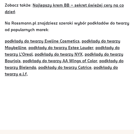
Zobacz także
:
Najlepszy krem BB - sekret świeżej cery na co
dzień
Na Rossmann.pl znajdziesz szeroki wybór podkładów do twarzy
od popularnych marek
:
podkłady do twarzy Eveline Cosmetics
,
podkłady do twarzy
Maybelline
,
podkłady do twarzy Estee Lauder
,
podkłady do
twarzy L’Oreal
,
podkłady do twarzy NYX
,
podkłady do twarzy
Bourjois
,
podkłady do twarzy AA Wings of Color
,
podkłady do
twarzy Bielenda
,
podkłady do twarzy Catrice
,
podkłady do
twarzy e.l.f,
stopka