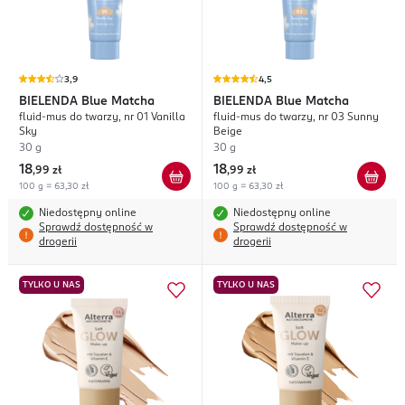
3,9
4,5
BIELENDA
Blue Matcha
BIELENDA
Blue Matcha
fluid-mus do twarzy, nr 01 Vanilla
fluid-mus do twarzy, nr 03 Sunny
Sky
Beige
30 g
30 g
18
18
,
99 zł
,
99 zł
100 g = 63,30 zł
100 g = 63,30 zł
Niedostępny online
Niedostępny online
Sprawdź dostępność w
Sprawdź dostępność w
drogerii
drogerii
TYLKO U NAS
TYLKO U NAS