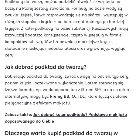
Podkłady do twarzy można podzielić również ze względu na
bazę, na której zostały stworzone. Formuły na bazie wody są
zwykle lżejsze, łatwo rozprowadzają się na skórze i występują w
różnych stopniach krycia – od bardzo naturalnego po bardziej
kryjące. Z kolei podkłady na bazie substancji tłuszczowych mają
zazwyczaj bogatszą konsystencję, często występują w formie
kompaktów lub sztyftów i zapewniają mocniejsze krycie,
skutecznie maskując niedoskonałości oraz wyrównując wygląd
cery.
Jak dobrać podkład do twarzy?
Dobierając podkład do twarzy, zwróć uwagę na odcień, typ cery,
poziom krycia i oczekiwane wykończenie. Latem sprawdzą się
lżejsze formuły, np. wodoodporne lub z filtrem SPF, a na co dzień
alternatywą mogą być
kremy BB, CC
i DD, które łączą działanie
pielęgnacyjne z efektem makijażu.
Zobacz także:
Jak dobrać kolor podkładu? Podstawa makijażu
dopasowanego do Ciebie
Dlaczego warto kupić podkład do twarzy w