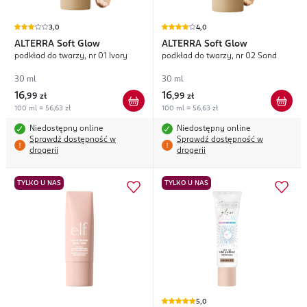
3,0
4,0
ALTERRA
Soft Glow
ALTERRA
Soft Glow
podkład do twarzy, nr 01 Ivory
podkład do twarzy, nr 02 Sand
30 ml
30 ml
16
16
,
99 zł
,
99 zł
100 ml = 56,63 zł
100 ml = 56,63 zł
Niedostępny online
Niedostępny online
Sprawdź dostępność w
Sprawdź dostępność w
drogerii
drogerii
TYLKO U NAS
TYLKO U NAS
5,0