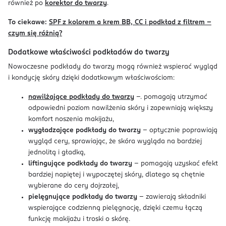
również po
korektor do twarzy
.
To ciekawe:
SPF z kolorem a krem BB, CC i podkład z filtrem –
czym się różnią?
Dodatkowe właściwości podkładów do twarzy
Nowoczesne podkłady do twarzy mogą również wspierać wygląd
i kondycję skóry dzięki dodatkowym właściwościom:
nawilżające podkłady do twarzy
–. pomagają utrzymać
odpowiedni poziom nawilżenia skóry i zapewniają większy
komfort noszenia makijażu,
wygładzające podkłady do twarzy
– optycznie poprawiają
wygląd cery, sprawiając, że skóra wygląda na bardziej
jednolitą i gładką,
liftingujące podkłady do twarzy
– pomagają uzyskać efekt
bardziej napiętej i wypoczętej skóry, dlatego są chętnie
wybierane do cery dojrzałej,
pielęgnujące podkłady do twarzy
– zawierają składniki
wspierające codzienną pielęgnację, dzięki czemu łączą
funkcję makijażu i troski o skórę.