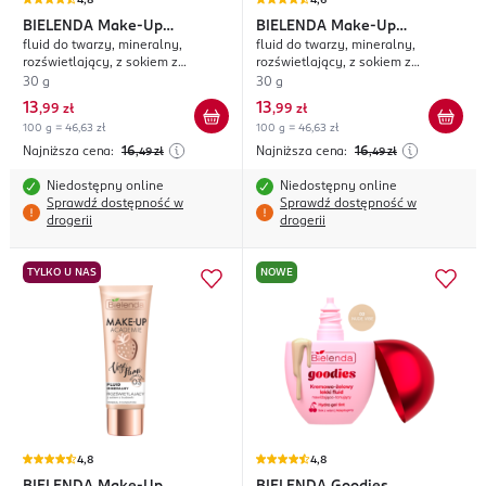
4,8
4,6
BIELENDA
Make-Up
BIELENDA
Make-Up
fluid do twarzy, mineralny,
fluid do twarzy, mineralny,
Academie Vege Flumi
Academie Vege Flumi
rozświetlający, z sokiem z
rozświetlający, z sokiem z
truskawki, nr 02 Naturalny Beż
truskawki, nr 01 Jasny Beż
30 g
30 g
13
13
,
99 zł
,
99 zł
100 g = 46,63 zł
100 g = 46,63 zł
Najniższa cena:
16
Najniższa cena:
16
,49
zł
,49
zł
Niedostępny online
Niedostępny online
Sprawdź dostępność w
Sprawdź dostępność w
drogerii
drogerii
TYLKO U NAS
NOWE
4,8
4,8