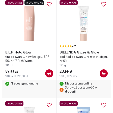
TYLKO U NAS
TYLKO ONLINE
TYLKO U NAS
4,7
E.L.F.
Halo Glow
BIELENDA
Glaze & Glow
tint do twarzy, nawilżający, SPF
podkład do twarzy, rozświetlający,
50, nr 17 Rich Warm
nr 01;
30 ml
30 g
87
23
,
99 zł
,
99 zł
100 ml = 293,30 zł
100 g = 79,97 zł
Niedostępny online
Niedostępny online
Sprawdź dostępność w
drogerii
TYLKO U NAS
TYLKO U NAS