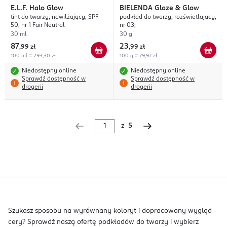
E.L.F.
Halo Glow
BIELENDA
Glaze & Glow
tint do twarzy, nawilżający, SPF
podkład do twarzy, rozświetlający,
50, nr 1 Fair Neutral
nr 03;
30 ml
30 g
87
23
,
99 zł
,
99 zł
100 ml = 293,30 zł
100 g = 79,97 zł
Niedostępny online
Niedostępny online
Sprawdź dostępność w
Sprawdź dostępność w
drogerii
drogerii
z
5
Szukasz sposobu na wyrównany koloryt i dopracowany wygląd
cery? Sprawdź naszą ofertę podkładów do twarzy i wybierz