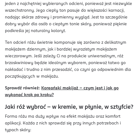
jeden z najchętniej wybieranych odcieni, ponieważ jest niezwykle
wszechstronny. Jego ciepły ton pasuje do większości karnacji,
nadając skórze zdrowy i promienny wygląd. Jest to szczególnie
dobry wybór dla osób o ciepłym tonie skóry, ponieważ pięknie
podkreśla jej naturalny koloryt.
Ten odcień różu świetnie komponuje się zarówno z delikatnym
makijażem dziennym, jak i bardziej wyrazistym makijażem
wieczorowym. Jeśli zależy Ci na produkcie uniwersalnym, róż
brzoskwiniowy będzie idealnym wyborem, ponieważ łatwo go
nakładać i trudno z nim przesadzić, co czyni go odpowiednim dla
początkujących w makijażu.
Sprawdź również:
Koreański makijaż – czym jest i jak go
wykonać krok po kroku?
Jaki róż wybrać – w kremie, w płynie, w sztyfcie?
Forma różu ma duży wpływ na efekt makijażu oraz komfort
aplikacji. Każda z nich sprawdzi się przy innych potrzebach i
typach skóry: