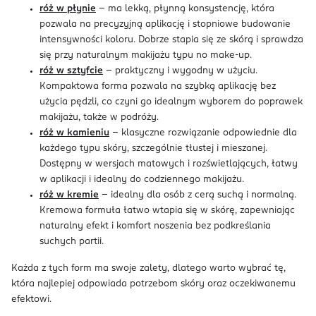
róż w płynie
– ma lekką, płynną konsystencję, która
pozwala na precyzyjną aplikację i stopniowe budowanie
intensywności koloru. Dobrze stapia się ze skórą i sprawdza
się przy naturalnym makijażu typu no make-up.
róż w sztyfcie
– praktyczny i wygodny w użyciu.
Kompaktowa forma pozwala na szybką aplikację bez
użycia pędzli, co czyni go idealnym wyborem do poprawek
makijażu, także w podróży.
róż w kamieniu
– klasyczne rozwiązanie odpowiednie dla
każdego typu skóry, szczególnie tłustej i mieszanej.
Dostępny w wersjach matowych i rozświetlających, łatwy
w aplikacji i idealny do codziennego makijażu.
róż w kremie
– idealny dla osób z cerą suchą i normalną.
Kremowa formuła łatwo wtapia się w skórę, zapewniając
naturalny efekt i komfort noszenia bez podkreślania
suchych partii.
Każda z tych form ma swoje zalety, dlatego warto wybrać tę,
która najlepiej odpowiada potrzebom skóry oraz oczekiwanemu
efektowi.