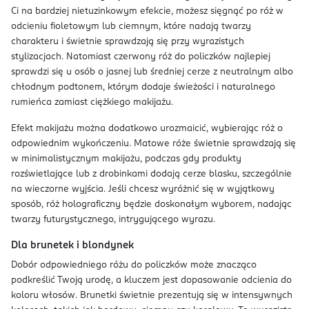
Ci na bardziej nietuzinkowym efekcie, możesz sięgnąć po róż w
odcieniu fioletowym lub ciemnym, które nadają twarzy
charakteru i świetnie sprawdzają się przy wyrazistych
stylizacjach. Natomiast czerwony róż do policzków najlepiej
sprawdzi się u osób o jasnej lub średniej cerze z neutralnym albo
chłodnym podtonem, którym dodaje świeżości i naturalnego
rumieńca zamiast ciężkiego makijażu.
Efekt makijażu można dodatkowo urozmaicić, wybierając róż o
odpowiednim wykończeniu. Matowe róże świetnie sprawdzają się
w minimalistycznym makijażu, podczas gdy produkty
rozświetlające lub z drobinkami dodają cerze blasku, szczególnie
na wieczorne wyjścia. Jeśli chcesz wyróżnić się w wyjątkowy
sposób, róż holograficzny będzie doskonałym wyborem, nadając
twarzy futurystycznego, intrygującego wyrazu.
Dla brunetek i blondynek
Dobór odpowiedniego różu do policzków może znacząco
podkreślić Twoją urodę, a kluczem jest dopasowanie odcienia do
koloru włosów. Brunetki świetnie prezentują się w intensywnych