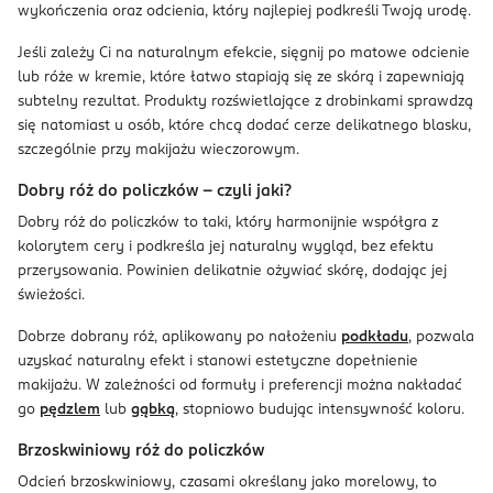
wykończenia oraz odcienia, który najlepiej podkreśli Twoją urodę.
Jeśli zależy Ci na naturalnym efekcie, sięgnij po matowe odcienie
lub róże w kremie, które łatwo stapiają się ze skórą i zapewniają
subtelny rezultat. Produkty rozświetlające z drobinkami sprawdzą
się natomiast u osób, które chcą dodać cerze delikatnego blasku,
szczególnie przy makijażu wieczorowym.
Dobry róż do policzków – czyli jaki?
Dobry róż do policzków to taki, który harmonijnie współgra z
kolorytem cery i podkreśla jej naturalny wygląd, bez efektu
przerysowania. Powinien delikatnie ożywiać skórę, dodając jej
świeżości.
Dobrze dobrany róż, aplikowany po nałożeniu
podkładu
, pozwala
uzyskać naturalny efekt i stanowi estetyczne dopełnienie
makijażu. W zależności od formuły i preferencji można nakładać
go
pędzlem
lub
gąbką
, stopniowo budując intensywność koloru.
Brzoskwiniowy róż do policzków
Odcień brzoskwiniowy, czasami określany jako morelowy, to