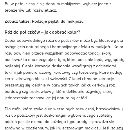
By w pełni cieszyć się dobrym makijażem, wybierz jeden z
bronzerów
lub
rozświetlacz
.
Zobacz także:
Rodzaje pędzli do makijażu
Róż do policzków – jak dobrać kolor?
Dobór odpowiedniego różu do policzków może być kluczowy dla
osiągnięcia naturalnego i harmonijnego efektu w makijażu. Kolor
różu powinien przede wszystkim odpowiadać tonacji skóry,
ponieważ to ona decyduje o tym, które odcienie będą wyglądały
najlepiej. Ciepłe karnacje doskonale współgrają z odcieniami
takimi jak pomarańczowy, koralowy czy łososiowy, które nadają
cerze zdrowego blasku i świeżości. Z kolei chłodne karnacje
prezentują się idealnie w barwach takich jak cukierkowy róż,
bordowy czy truskawkowy, które delikatnie ożywiają skórę,
jednocześnie zachowując jej naturalny chłód.
Dla osób, które szukają uniwersalnych rozwiązań, brzoskwiniowy
róż do policzków jest doskonałym wyborem. Jego subtelny
odcień pasuje niemal do każdego typu urody i sprawdza się
zarówno w codziennym, jak i wieczorowym makijażu. Jeśli zależy