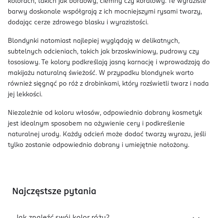
kolorach, takich jak bordowy, ciemny czy koralowy. Te wyraziste
barwy doskonale współgrają z ich mocniejszymi rysami twarzy,
dodając cerze zdrowego blasku i wyrazistości.
Blondynki natomiast najlepiej wyglądają w delikatnych,
subtelnych odcieniach, takich jak brzoskwiniowy, pudrowy czy
łososiowy. Te kolory podkreślają jasną karnację i wprowadzają do
makijażu naturalną świeżość. W przypadku blondynek warto
również sięgnąć po róż z drobinkami, który rozświetli twarz i nada
jej lekkości.
Niezależnie od koloru włosów, odpowiednio dobrany kosmetyk
jest idealnym sposobem na ożywienie cery i podkreślenie
naturalnej urody. Każdy odcień może dodać twarzy wyrazu, jeśli
tylko zostanie odpowiednio dobrany i umiejętnie nałożony.
Najczęstsze pytania