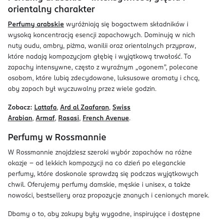
orientalny charakter
Perfumy arabskie
wyróżniają się bogactwem składników i
wysoką koncentracją esencji zapachowych. Dominują w nich
nuty oudu, ambry, piżma, wanilii oraz orientalnych przypraw,
które nadają kompozycjom głębię i wyjątkową trwałość. To
zapachy intensywne, często z wyraźnym „ogonem”, polecane
osobom, które lubią zdecydowane, luksusowe aromaty i chcą,
aby zapach był wyczuwalny przez wiele godzin.
Zobacz:
Lattafa
,
Ard al Zaafaran
,
Swiss
Arabian
,
Armaf
,
Rasasi
,
French Avenue
.
Perfumy w Rossmannie
W Rossmannie znajdziesz szeroki wybór zapachów na różne
okazje - od lekkich kompozycji na co dzień po eleganckie
perfumy, które doskonale sprawdzą się podczas wyjątkowych
chwil. Oferujemy perfumy damskie, męskie i unisex, a także
nowości, bestsellery oraz propozycje znanych i cenionych marek.
Dbamy o to, aby zakupy były wygodne, inspirujące i dostępne