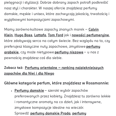
pielęgnacji i stylizacji. Dobrze dobrany zapach potrafi podkreślić
nasz styl i charakter. W naszej ofercie znajdziesz perfumy
damskie, męskie i unisex, które zachwycają jakością, trwałością i
wyjątkowymi kompozycjami zapachowymi.
Mamy zarówno kultowe zapachy znanych marek –
Calvin
Klein
,
Hugo Boss
,
Lattafa
,
Tom Ford
jak i
nowości perfumeryjne
,
które zdobywają serca na całym świecie. Bez względu na to, czy
preferujesz klasyczne nuty zapachowe, zmysłowe
perfumy
arabskie
, czy może nietypowe
perfumy niszowe
– u nas z
pewnością znajdziesz coś dla siebie.
Zobacz też:
Perfumy orientalne - ranking najpiękniejszych
zapachów dla Niej i dla Niego
Główne kategorie perfum, które znajdziesz w Rossmannie:
Perfumy damskie
– szeroki wybór zapachów
preferowanych przez kobiety. Znajdziesz tu zarówno lekkie
i romantyczne aromaty na co dzień, jak i intensywne,
zmysłowe kompozycje idealne na wieczór.
Sprawdź:
perfumy damskie Prada
,
perfumy