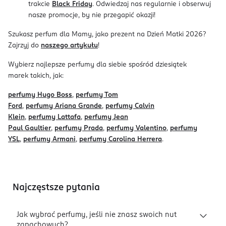
trakcie
Black Friday
. Odwiedzaj nas regularnie i obserwuj
nasze promocje, by nie przegapić okazji!
Szukasz perfum dla Mamy, jako prezent na Dzień Matki 2026?
Zajrzyj do
naszego artykułu
!
Wybierz najlepsze perfumy dla siebie spośród dziesiątek
marek takich, jak:
perfumy Hugo Boss
,
perfumy Tom
Ford
,
perfumy Ariana Grande
,
perfumy Calvin
Klein
,
perfumy Lattafa
,
perfumy Jean
Paul Gaultier
,
perfumy Prada
,
perfumy Valentino
,
perfumy
YSL
,
perfumy Armani
,
perfumy Carolina Herrera
.
Najczęstsze pytania
Jak wybrać perfumy, jeśli nie znasz swoich nut
zapachowych?