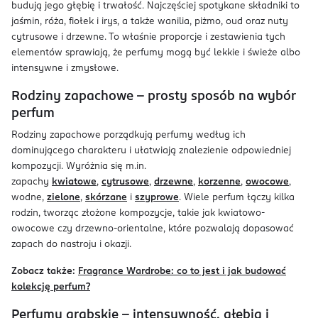
budują jego głębię i trwałość. Najczęściej spotykane składniki to
jaśmin, róża, fiołek i irys, a także wanilia, piżmo, oud oraz nuty
cytrusowe i drzewne. To właśnie proporcje i zestawienia tych
elementów sprawiają, że perfumy mogą być lekkie i świeże albo
intensywne i zmysłowe.
Rodziny zapachowe – prosty sposób na wybór
perfum
Rodziny zapachowe porządkują perfumy według ich
dominującego charakteru i ułatwiają znalezienie odpowiedniej
kompozycji. Wyróżnia się m.in.
zapachy
kwiatowe
,
cytrusowe
,
drzewne
,
korzenne
,
owocowe
,
wodne,
zielone
,
skórzane
i
szyprowe
. Wiele perfum łączy kilka
rodzin, tworząc złożone kompozycje, takie jak kwiatowo-
owocowe czy drzewno-orientalne, które pozwalają dopasować
zapach do nastroju i okazji.
Zobacz także:
Fragrance Wardrobe: co to jest i jak budować
kolekcję perfum?
Perfumy arabskie – intensywność, głębia i