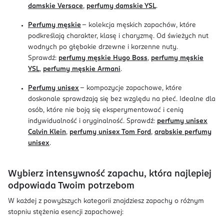
damskie Versace
,
perfumy damskie YSL
.
Perfumy męskie
– kolekcja męskich zapachów, które
podkreślają charakter, klasę i charyzmę. Od świeżych nut
wodnych po głębokie drzewne i korzenne nuty.
Sprawdź:
perfumy męskie Hugo Boss
,
perfumy męskie
YSL
,
perfumy męskie Armani
.
Perfumy unisex
– kompozycje zapachowe, które
doskonale sprawdzają się bez względu na płeć. Idealne dla
osób, które nie boją się eksperymentować i cenią
indywidualność i oryginalność. Sprawdź:
perfumy unisex
Calvin Klein
,
perfumy unisex Tom Ford
,
arabskie perfumy
unisex
.
Wybierz intensywność zapachu, która najlepiej
odpowiada Twoim potrzebom
W każdej z powyższych kategorii znajdziesz zapachy o różnym
stopniu stężenia esencji zapachowej: