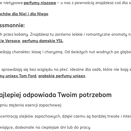
że nietypowe
perfumy niszowe
– u nas z pewnością znajdziesz coś dla s
chów dla Niej i dla Niego
ossmannie:
przez kobiety. Znajdziesz tu zarówno lekkie i romantyczne aromaty n
ie Versace
,
perfumy damskie YSL
.
eślają charakter, klasę i charyzmę. Od świeżych nut wodnych po głęb
prawdzają się bez względu na płeć. Idealne dla osób, które nie boją 
my unisex Tom Ford
,
arabskie perfumy unisex
.
najlepiej odpowiada Twoim potrzebom
pniu stężenia esencji zapachowej:
entracją olejków zapachowych, dzięki czemu są bardziej trwałe i in
wiające, doskonałe na cieplejsze dni lub do pracy