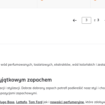
z
3
ść wód perfumowanych, toaletowych, ekstraktów, wód kolońskich i zes
 wyjątkowym zapachem
i i stylizacji. Dobrze dobrany zapach potrafi podkreślić nasz styl i ch
kompozycjami zapachowymi.
Hugo Boss
,
Lattafa
,
Tom Ford
jak i
nowości perfumeryjne
, które zdoby