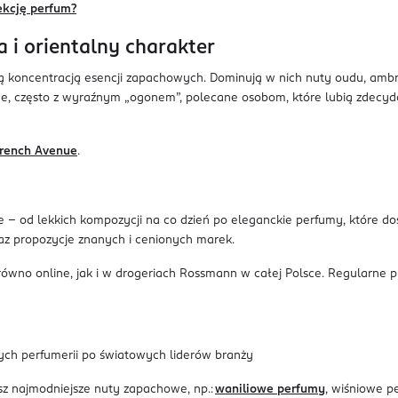
ekcję perfum?
a i orientalny charakter
koncentracją esencji zapachowych. Dominują w nich nuty oudu, ambry,
ne, często z wyraźnym „ogonem”, polecane osobom, które lubią zdecy
rench Avenue
.
 - od lekkich kompozycji na co dzień po eleganckie perfumy, które d
raz propozycje znanych i cenionych marek.
równo online, jak i w drogeriach Rossmann w całej Polsce. Regularne 
wych perfumerii po światowych liderów branży
z najmodniejsze nuty zapachowe, np.:
waniliowe perfumy
, wiśniowe p