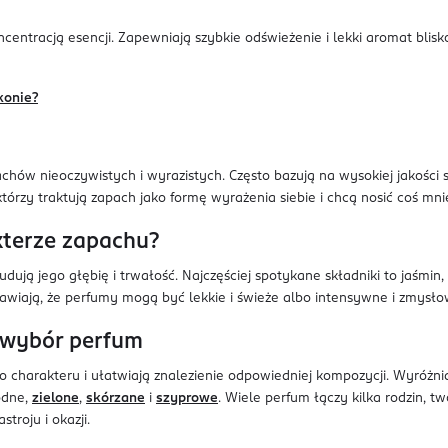
oncentracją esencji. Zapewniają szybkie odświeżenie i lekki aromat bli
konie?
chów nieoczywistych i wyrazistych. Często bazują na wysokiej jakości
tórzy traktują zapach jako formę wyrażenia siebie i chcą nosić coś mni
akterze zapachu?
ą jego głębię i trwałość. Najczęściej spotykane składniki to jaśmin, ró
rawiają, że perfumy mogą być lekkie i świeże albo intensywne i zmysł
 wybór perfum
harakteru i ułatwiają znalezienie odpowiedniej kompozycji. Wyróżnia 
odne,
zielone
,
skórzane
i
szyprowe
. Wiele perfum łączy kilka rodzin,
troju i okazji.