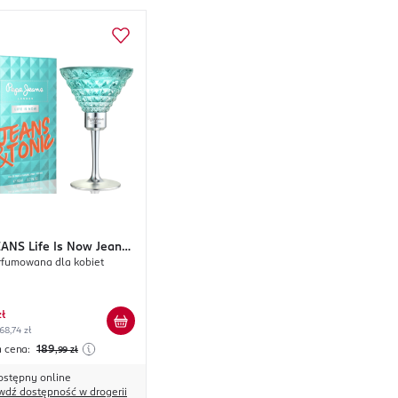
EANS
Life Is Now Jeans
fumowana dla kobiet
zł
68,74 zł
a cena:
189
,99
zł
ostępny online
wdź dostępność w drogerii