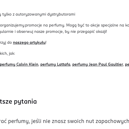
my tylko z autoryzowanymi dystrybutorami
organizujemy promocje na perfumy. Mogą być to akcje specjalne na ko
gularnie i obserwuj nasze promocje, by nie przegapić okazji!
rzyj do
naszego artykułu
!
ich, jak:
perfumy Calvin Klein
,
perfumy Lattafa
,
perfumy Jean Paul Gaultier
,
p
tsze pytania
rać perfumy, jeśli nie znasz swoich nut zapachowyc