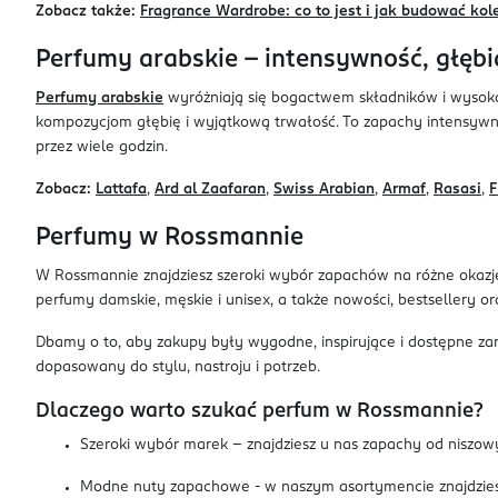
Zobacz także:
Fragrance Wardrobe: co to jest i jak budować kol
Perfumy arabskie – intensywność, głębi
Perfumy arabskie
wyróżniają się bogactwem składników i wysoką 
kompozycjom głębię i wyjątkową trwałość. To zapachy intensyw
przez wiele godzin.
Zobacz:
Lattafa
,
Ard al Zaafaran
,
Swiss Arabian
,
Armaf
,
Rasasi
,
F
Perfumy w Rossmannie
W Rossmannie znajdziesz szeroki wybór zapachów na różne okazje
perfumy damskie, męskie i unisex, a także nowości, bestsellery o
Dbamy o to, aby zakupy były wygodne, inspirujące i dostępne za
dopasowany do stylu, nastroju i potrzeb.
Dlaczego warto szukać perfum w Rossmannie?
Szeroki wybór marek – znajdziesz u nas zapachy od niszo
Modne nuty zapachowe - w naszym asortymencie znajdzies