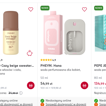
NOWE
NOWE
,9
4,9
O
Cozy beige sweater
PHEYM.
Hana
PEPE J
o włosów i ciała,
woda perfumowana dla kobiet,
woda per
& Tonic
wana
50 ml
80 ml
54
134
,
99 zł
,
99 
,99 zł
100 ml = 109,98 zł
100 ml = 1
 cena:
34
Najniższ
,99
zł
stępny online
Niedostępny online
Nied
dź dostępność w drogerii
Sprawdź dostępność w drogerii
Spra