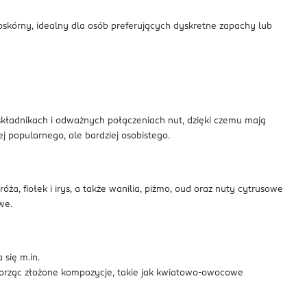
skoskórny, idealny dla osób preferujących dyskretne zapachy lub
 składnikach i odważnych połączeniach nut, dzięki czemu mają
ej popularnego, ale bardziej osobistego.
ża, fiołek i irys, a także wanilia, piżmo, oud oraz nuty cytrusowe
owe.
się m.in.
 tworząc złożone kompozycje, takie jak kwiatowo-owocowe