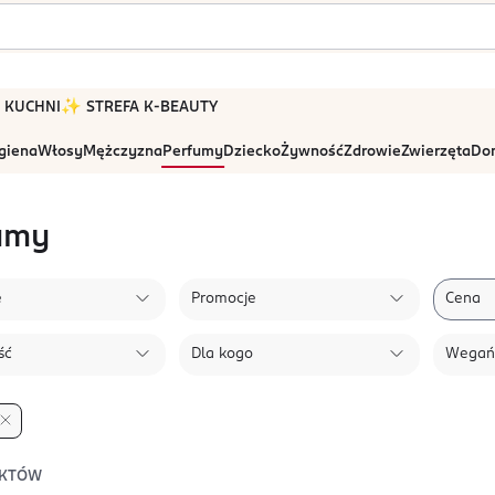
 W KUCHNI
✨ STREFA K-BEAUTY
igiena
Włosy
Mężczyzna
Perfumy
Dziecko
Żywność
Zdrowie
Zwierzęta
Dom
umy
e
Promocje
Cena
ść
Dla kogo
Wegań
KTÓW