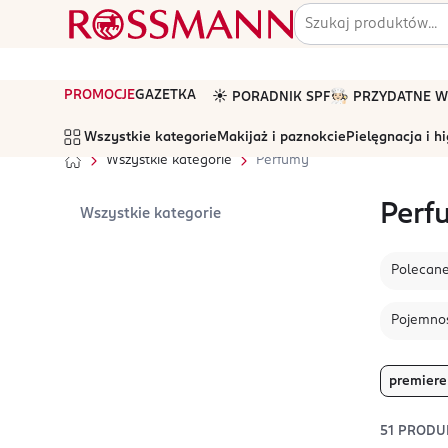
PROMOCJE
GAZETKA
☀️ PORADNIK SPF
🧑🏻‍🍳 PRZYDATNE
Wszystkie kategorie
Makijaż i paznokcie
Pielęgnacja i h
Wszystkie kategorie
Perfumy
Perf
Wszystkie kategorie
Polecan
Pojemno
premiere
51
PRODU