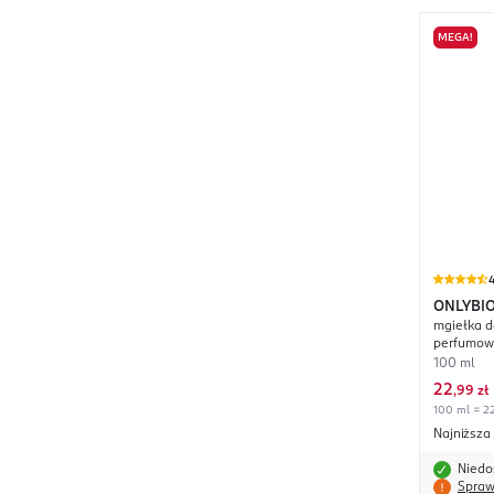
MEGA!
4
ONLYBI
mgiełka d
26°C
perfumo
100 ml
22
,
99 zł
100 ml = 22
Najniższa
Niedo
Spraw