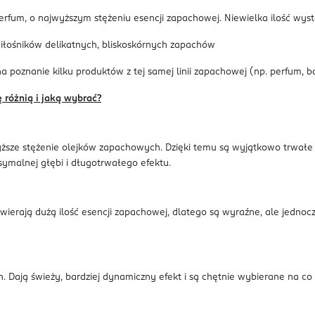
erfum, o najwyższym stężeniu esencji zapachowej. Niewielka ilość wys
miłośników delikatnych, bliskoskórnych zapachów
poznanie kilku produktów z tej samej linii zapachowej (np. perfum, ba
różnią i jaką wybrać?
sze stężenie olejków zapachowych. Dzięki temu są wyjątkowo trwałe i 
symalnej głębi i długotrwałego efektu.
awierają dużą ilość esencji zapachowej, dlatego są wyraźne, ale jedn
Dają świeży, bardziej dynamiczny efekt i są chętnie wybierane na co dz