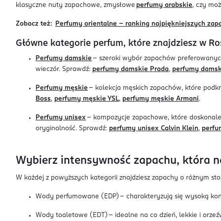
klasyczne nuty zapachowe, zmysłowe
perfumy arabskie
, czy mo
Zobacz też:
Perfumy orientalne - ranking najpiękniejszych zapa
Główne kategorie perfum, które znajdziesz w R
Perfumy damskie
– szeroki wybór zapachów preferowanych 
wieczór. Sprawdź:
perfumy damskie Prada
,
perfumy damsk
Perfumy męskie
– kolekcja męskich zapachów, które podkr
Boss
,
perfumy męskie YSL
,
perfumy męskie Armani
.
Perfumy unisex
– kompozycje zapachowe, które doskonale s
oryginalność. Sprawdź:
perfumy unisex Calvin Klein
,
perfu
Wybierz intensywność zapachu, która 
W każdej z powyższych kategorii znajdziesz zapachy o różnym sto
Wody perfumowane (EDP) – charakteryzują się wysoką konc
Wody toaletowe (EDT) – idealne na co dzień, lekkie i orzeź