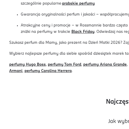
szczególnie popularne
arabskie perfumy
Gwarancja oryginalności perfum i jakości – współpracuje
Atrakcyjne ceny i promocje – w Rossmannie bardzo często 
zniżki na perfumy w trakcie
Black Friday
. Odwiedzaj nas re
Szukasz perfum dla Mamy, jako prezent na Dzień Matki 2026? Zaj
Wybierz najlepsze perfumy dla siebie spośród dziesiątek marek tak
perfumy Hugo Boss
,
perfumy Tom Ford
,
perfumy Ariana Grande
,
Armani
,
perfumy Carolina Herrera
.
Najczęs
Jak wyb