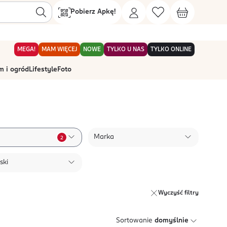
Pobierz Apkę!
MEGA!
MAM WIĘCEJ
NOWE
TYLKO U NAS
TYLKO ONLINE
 i ogród
Lifestyle
Foto
Marka
2
ski
Wyczyść filtry
Sortowanie
domyślnie