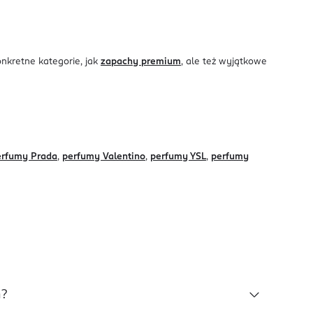
nkretne kategorie, jak
zapachy premium
, ale też wyjątkowe
erfumy Prada
,
perfumy Valentino
,
perfumy YSL
,
perfumy
h?