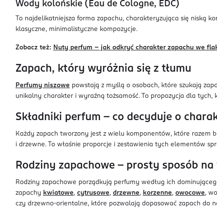
Wody kolońskie (Eau de Cologne, EDC)
To najdelikatniejsza forma zapachu, charakteryzująca się niską k
klasyczne, minimalistyczne kompozycje.
Zobacz też:
Nuty perfum – jak odkryć charakter zapachu we fla
Zapach, który wyróżnia się z tłumu
Perfumy niszowe
powstają z myślą o osobach, które szukają zapa
unikalny charakter i wyraźną tożsamość. To propozycja dla tych, k
Składniki perfum – co decyduje o char
Każdy zapach tworzony jest z wielu komponentów, które razem buduj
i drzewne. To właśnie proporcje i zestawienia tych elementów sp
Rodziny zapachowe – prosty sposób na
Rodziny zapachowe porządkują perfumy według ich dominującego c
zapachy
kwiatowe
,
cytrusowe
,
drzewne
,
korzenne
,
owocowe
, w
czy drzewno-orientalne, które pozwalają dopasować zapach do nas