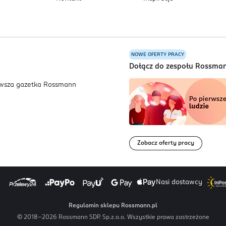
NOWE OFERTY PRACY
a
Dołącz do zespołu Rossma
Zobacz oferty pracy
Nasi dostawcy
Regulamin sklepu Rossmann.pl
© 2018-
2026
Rossmann SDP. Sp.z.o.o. Wszystkie prawa zastrzeżone