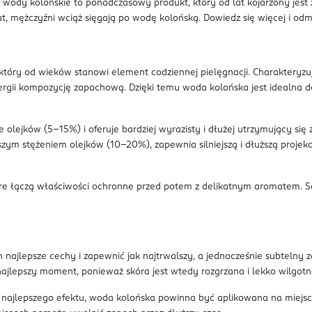
 wody kolońskie to ponadczasowy produkt, który od lat kojarzony jest
 mężczyźni wciąż sięgają po wodę kolońską. Dowiedz się więcej i odmie
 który od wieków stanowi element codziennej pielęgnacji. Charakteryz
nergii kompozycję zapachową. Dzięki temu woda kolońska jest idealna d
e olejków (5–15%) i oferuje bardziej wyrazisty i dłużej utrzymujący si
ższym stężeniem olejków (10–20%), zapewnia silniejszą i dłuższą projek
óre łączą właściwości ochronne przed potem z delikatnym aromatem. S
najlepsze cechy i zapewnić jak najtrwalszy, a jednocześnie subtelny z
najlepszy moment, ponieważ skóra jest wtedy rozgrzana i lekko wilgotna
najlepszego efektu, woda kolońska powinna być aplikowana na miejsca, 