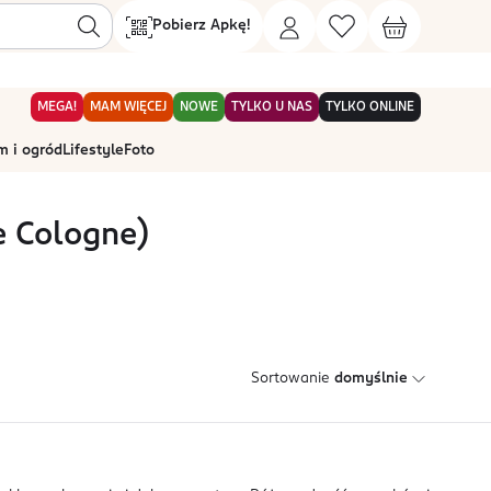
Pobierz Apkę!
MEGA!
MAM WIĘCEJ
NOWE
TYLKO U NAS
TYLKO ONLINE
 i ogród
Lifestyle
Foto
e Cologne)
Sortowanie
domyślnie