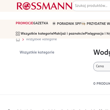
PROMOCJE
GAZETKA
☀️ PORADNIK SPF
🧑🏻‍🍳 PRZYDATNE
Wszystkie kategorie
Makijaż i paznokcie
Pielęgnacja i h
Wszystkie kategorie
Wody
Wszystkie kategorie
Cena
0
PRODU