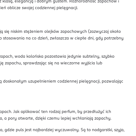
 z klasą, elegancją i dobrym gustem. Różnorodność zapachów i
ń oblicze swojej codziennej pielęgnacji.
ują się niskim stężeniem olejków zapachowych (zazwyczaj około
o stosowania na co dzień, zwłaszcza w ciepłe dni, gdy potrzebny
ę zapach, woda kolońska pozostawia jedynie subtelny, szybko
cję zapachu, sprawdzając się na wieczorne wyjścia lub
ą doskonałym uzupełnieniem codziennej pielęgnacji, pozwalając
apach. Jak aplikować ten rodzaj perfum, by przedłużyć ich
, a pory otwarte, dzięki czemu lepiej wchłaniają zapachy.
gdzie puls jest najbardziej wyczuwalny. Są to nadgarstki, szyja,