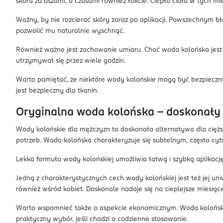
skóra za uszami, a czasami również łokcie. Ciepło ciała w tych m
Ważny, by nie rozcierać skóry zaraz po aplikacji. Powszechnym bł
pozwolić mu naturalnie wyschnąć.
Również ważne jest zachowanie umiaru. Choć woda kolońska jest mn
utrzymywał się przez wiele godzin.
Warto pamiętać, że niektóre wody kolońskie mogą być bezpiecznie
jest bezpieczny dla tkanin.
Oryginalna woda kolońska – doskonały 
Wody kolońskie dla mężczyzn to doskonała alternatywa dla cięższyc
potrzeb. Woda kolońska charakteryzuje się subtelnym, często cytr
Lekka formuła wody kolońskiej umożliwia łatwą i szybką aplikac
Jedną z charakterystycznych cech wody kolońskiej jest też jej un
również wśród kobiet. Doskonale nadaje się na cieplejsze miesiące 
Warto wspomnieć także o aspekcie ekonomicznym. Woda kolońska
praktyczny wybór, jeśli chodzi o codzienne stosowanie.