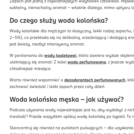
Zapach jest jedną z najważniejszych wizytówek człowieka. Męskie
subtelny, nienachalny aromat – właśnie dlatego, mimo upływu lat,
Do czego służy woda kolońska?
Wody kolońskie dla mężczyzn to klasyczny, lekki rodzaj zapachu,
2–5%), co przekłada się na delikatną, orzeźwiającą i dodającą e
jest świeży, niezbyt intensywny aromat.
W porównaniu do
wody toaletowej
, która zawiera wyższe stężeni
ulatniający się aromat. Z kolei
woda perfumowana
, z jeszcze wy
chłodniejsze miesiące.
Warto również wspomnieć o
dezodorantach perfumowanych
, kt
zachować świeżość i lekki zapach przez cały dzień.
Woda kolońska męska – jak używać?
Podczas używania wody najważniejsze jest to, aby wydobyć z nich 
trwałość? Przede wszystkim aplikuj wodę kolońską po kąpieli. To 
Skoncentruj się również na punktach pulsujących – dla uzyskania 