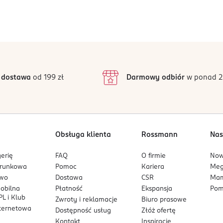
 dostawa
od 199 zł
Darmowy odbiór
w ponad 2
Obsługa klienta
Rossmann
Nas
erię
FAQ
O firmie
No
arunkowa
Pomoc
Kariera
Me
owo
Dostawa
CSR
Mam
mobilna
Płatność
Ekspansja
Pom
L i Klub
Zwroty i reklamacje
Biuro prasowe
nternetowa
Dostępność usług
Złóż ofertę
Kontakt
Inspiracje