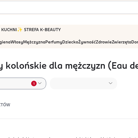
 W KUCHNI
✨ STREFA K-BEAUTY
igiena
Włosy
Mężczyzna
Perfumy
Dziecko
Żywność
Zdrowie
Zwierzęta
Dom
 kolońskie dla mężczyzn (Eau d
1
KTÓW