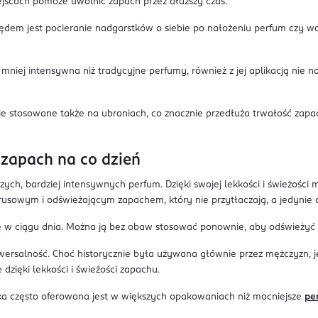
iejscach pomoże uwolnić zapach przez dłuższy czas.
ędem jest pocieranie nadgarstków o siebie po nałożeniu perfum czy wody
iej intensywna niż tradycyjne perfumy, również z jej aplikacją nie na
 stosowane także na ubraniach, co znacznie przedłuża trwałość zapach
zapach na co dzień
h, bardziej intensywnych perfum. Dzięki swojej lekkości i świeżości mo
usowym i odświeżającym zapachem, który nie przytłaczają, a jedynie de
ję w ciągu dnia. Można ją bez obaw stosować ponownie, aby odświeżyć 
iwersalność. Choć historycznie była używana głównie przez mężczyzn, je
dzięki lekkości i świeżości zapachu.
 często oferowana jest w większych opakowaniach niż mocniejsze
pe