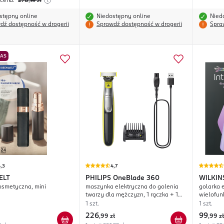
 cena:
278
,99
zł
stępny online
Niedostępny online
Nied
dź dostępność w drogerii
Sprawdź dostępność w drogerii
Spra
NAS
,3
4,7
ELT
PHILIPS
OneBlade 360
WILKI
osmetyczna, mini
maszynka elektryczna do golenia
golarka e
4in1 Tr
twarzy dla mężczyzn, 1 rączka + 1
wielofun
wkład + 1 nakładka 5w1,
1 szt.
1 szt.
QP2734/23;
226
99
,
99 zł
,
99 zł