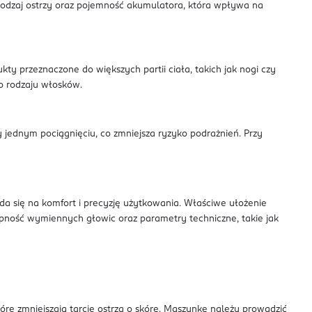
rodzaj ostrzy oraz pojemność akumulatora, która wpływa na
y przeznaczone do większych partii ciała, takich jak nogi czy
do rodzaju włosków.
y jednym pociągnięciu, co zmniejsza ryzyko podrażnień. Przy
a się na komfort i precyzję użytkowania. Właściwe ułożenie
ępność wymiennych głowic oraz parametry techniczne, takie jak
óre zmniejszają tarcie ostrza o skórę. Maszynkę należy prowadzić