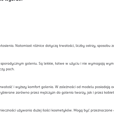
ienia. Natomiast różnice dotyczą trwałości, liczby ostrzy, sposobu zas
 sporadycznym goleniu. Są lekkie, łatwe w użyciu i nie wymagają wym
czy pach.
rwałość i wyższy komfort golenia. W zależności od modelu posiadają o
 wybierane zarówno przez mężczyzn do golenia twarzy, jak i przez kobie
nieczności używania dużej ilości kosmetyków. Mogą być przeznaczone d