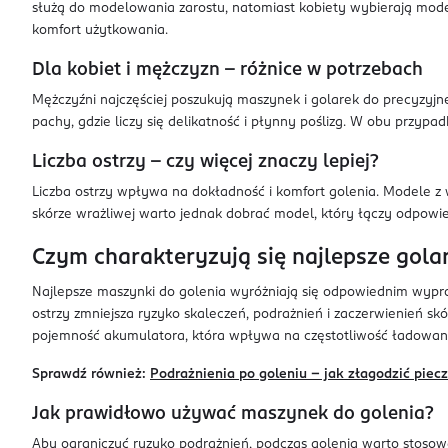
służą do modelowania zarostu, natomiast kobiety wybierają mode
komfort użytkowania.
Dla kobiet i mężczyzn – różnice w potrzebach
Mężczyźni najczęściej poszukują maszynek i golarek do precyzyjne
pachy, gdzie liczy się delikatność i płynny poślizg. W obu przyp
Liczba ostrzy – czy więcej znaczy lepiej?
Liczba ostrzy wpływa na dokładność i komfort golenia. Modele z w
skórze wrażliwej warto jednak dobrać model, który łączy odpowie
Czym charakteryzują się najlepsze golar
Najlepsze maszynki do golenia wyróżniają się odpowiednim wypro
ostrzy zmniejsza ryzyko skaleczeń, podrażnień i zaczerwienień 
pojemność akumulatora, która wpływa na częstotliwość ładowan
Sprawdź również:
Podrażnienia po goleniu – jak złagodzić piecz
Jak prawidłowo używać maszynek do golenia?
Aby ograniczyć ryzyko podrażnień, podczas golenia warto stosować