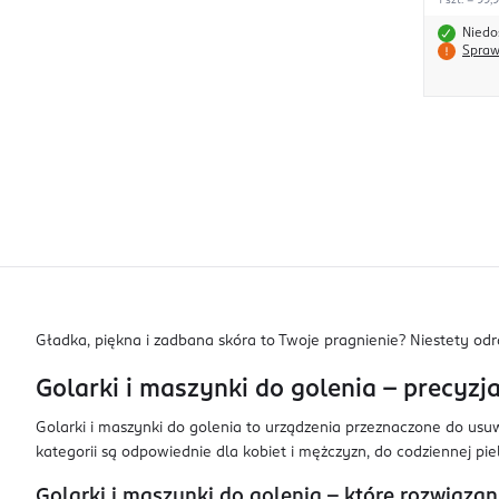
1 szt. = 99,
Niedo
Spraw
Gładka, piękna i zadbana skóra to Twoje pragnienie? Niestety od
Golarki i maszynki do golenia – precyzj
Golarki i maszynki do golenia to urządzenia przeznaczone do usuw
kategorii są odpowiednie dla kobiet i mężczyzn, do codziennej pi
Golarki i maszynki do golenia – które rozwiąza