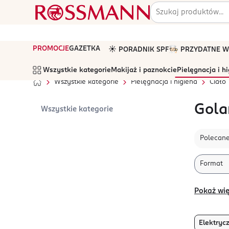
PROMOCJE
GAZETKA
☀️ PORADNIK SPF
🧑🏻‍🍳 PRZYDATNE
Wszystkie kategorie
Makijaż i paznokcie
Pielęgnacja i h
Wszystkie kategorie
Pielęgnacja i higiena
Ciało
Gola
Wszystkie kategorie
Polecan
Format
Pokaż wię
Elektryc