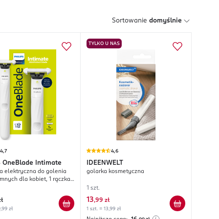
Sortowanie
domyślnie
TYLKO U NAS
4,7
4,6
S
OneBlade Intimate
IDEENWELT
 elektryczna do golenia
golarka kosmetyczna
ymnych dla kobiet, 1 rączka
d + 1 nakładka, QP1924/22;
1 szt.
13
zł
,
99 zł
9,99 zł
1 szt. = 13,99 zł