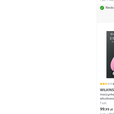
1 szt. = 149,
Niedo
2
WILKIN
maszynka 
Complete
wbudowan
5 ostrzow
1 szt.
99
,
99 zł