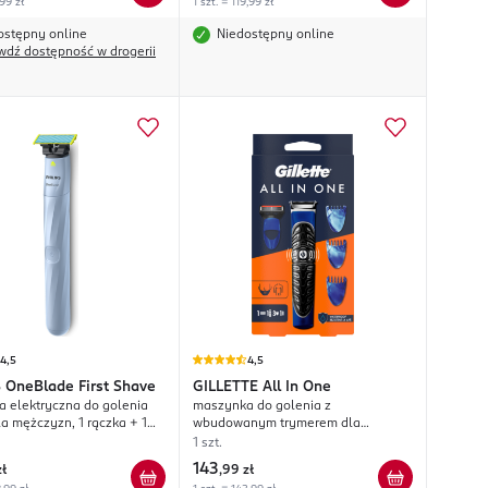
,99 zł
1 szt. = 119,99 zł
ostępny online
Niedostępny online
wdź dostępność w drogerii
4,5
4,5
S
OneBlade First Shave
GILLETTE
All In One
 elektryczna do golenia
maszynka do golenia z
la mężczyzn, 1 rączka + 1
wbudowanym trymerem dla
P1324/20;
mężczyzn, 5 ostrzowa,
1 szt.
wodoodporna
143
zł
,
99 zł