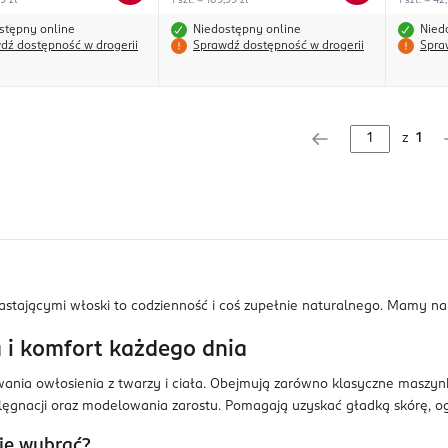
99 zł
1 szt. = 109,99 zł
1 szt. = 42
stępny online
Niedostępny online
Nied
dź dostępność w drogerii
Sprawdź dostępność w drogerii
Spra
z
1
rastającymi włoski to codzienność i coś zupełnie naturalnego. Mamy n
a i komfort każdego dnia
ania owłosienia z twarzy i ciała. Obejmują zarówno klasyczne maszynki
elęgnacji oraz modelowania zarostu. Pomagają uzyskać gładką skórę, og
nie wybrać?