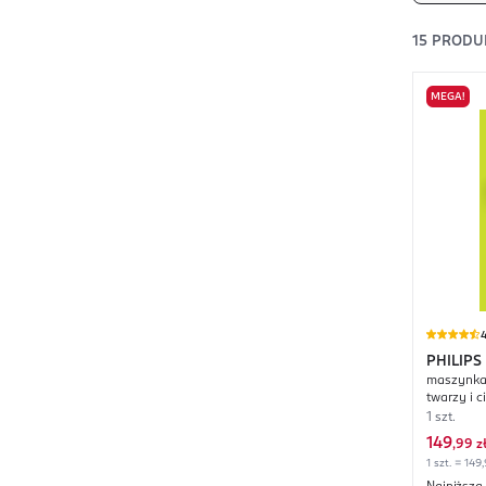
15
PRODU
MEGA!
4
PHILIPS
maszynka 
twarzy i c
rączka + 
1 szt.
+ 2 nakła
149
,
99 z
1 szt. = 149,