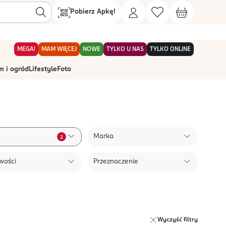
Pobierz Apkę!
MEGA!
MAM WIĘCEJ
NOWE
TYLKO U NAS
TYLKO ONLINE
 i ogród
Lifestyle
Foto
Marka
2
wości
Przeznaczenie
Wyczyść filtry