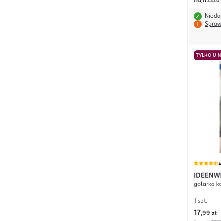
Najniższa
Niedo
Spraw
TYLKO U 
4
IDEENW
golarka k
1 szt.
17
,
99 zł