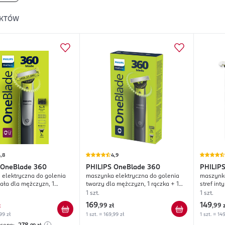
KTÓW
,8
4,9
OneBlade 360
PHILIPS
OneBlade 360
PHILIP
elektryczna do golenia
maszynka elektryczna do golenia
maszynka
iała dla mężczyzn, 1
twarzy dla mężczyzn, 1 rączka + 1
stref int
2 wkłady + 1 nakładka 5w1
wkład + 3 nakładki, QP2724/23
+ 1 wkła
1 szt.
1 szt.
dki, QP2834/23;
169
149
ł
,
99 zł
,
99 
99 zł
1 szt. = 169,99 zł
1 szt. = 14