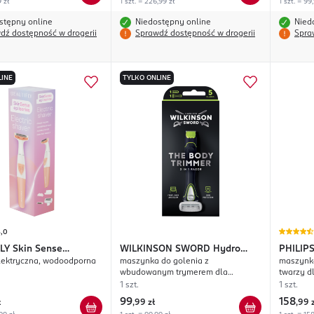
9 zł
1 szt. = 226,99 zł
1 szt. = 99
stępny online
Niedostępny online
Nied
dź dostępność w drogerii
Sprawdź dostępność w drogerii
Spra
LINE
TYLKO ONLINE
5,0
LY
Skin Sense
WILKINSON SWORD
Hydro
PHILIP
lektryczna, wodoodporna
maszynka do golenia z
maszynka
es
Trim & Shave Skin Protection
wbudowanym trymerem dla
twarzy d
mężczyzn, 5 ostrzowa
wkład, Q
1 szt.
1 szt.
99
158
ł
,
99 zł
,
99 