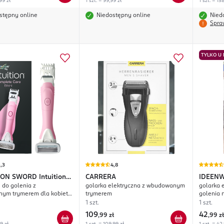
99 zł
1 szt. = 99,99 zł
1 szt. = 15
stępny online
Niedostępny online
Nied
Spra
TYLKO U
,3
4,8
SON SWORD
Intuition
CARRERA
IDEENW
do golenia z
golarka elektryczna z wbudowanym
golarka e
 Care Bikini
ym trymerem dla kobiet,
trymerem
golenia 
a
1 szt.
1 szt.
109
42
,
99 zł
,
99 zł