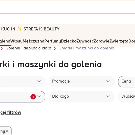
 W KUCHNI
✨ STREFA K-BEAUTY
igiena
Włosy
Mężczyzna
Perfumy
Dziecko
Żywność
Zdrowie
Zwierzęta
Dom
Golenie i depilacja ciała
Golarki i maszynki do golenia
rki i maszynki do golenia
e
Promocje
Cena
Dla kogo
Właści
1
cej filtrów
zny