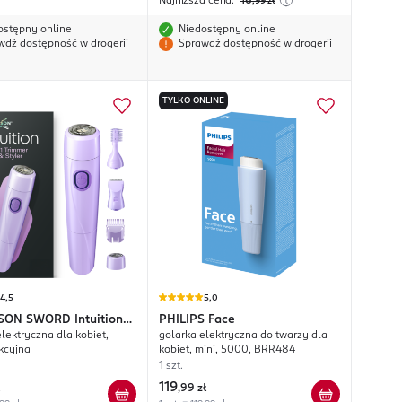
Najniższa cena:
16
,99
zł
ostępny online
Niedostępny online
wdź dostępność w drogerii
Sprawdź dostępność w drogerii
TYLKO ONLINE
4,5
5,0
NSON SWORD
Intuition
PHILIPS
Face
lektryczna dla kobiet,
golarka elektryczna do twarzy dla
immer & Styler
kcyjna
kobiet, mini, 5000, BRR484
1 szt.
119
,
99 zł