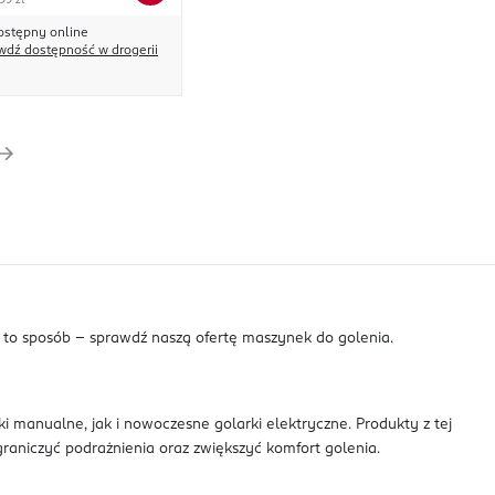
,99 zł
ostępny online
wdź dostępność w drogerii
a to sposób - sprawdź naszą ofertę maszynek do golenia.
 manualne, jak i nowoczesne golarki elektryczne. Produkty z tej
raniczyć podrażnienia oraz zwiększyć komfort golenia.