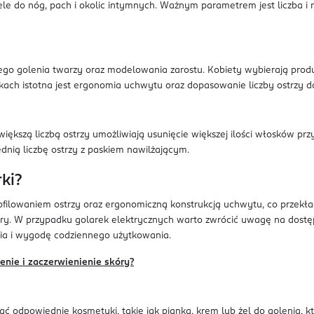
le do nóg, pach i okolic intymnych. Ważnym parametrem jest liczba i 
go golenia twarzy oraz modelowania zarostu. Kobiety wybierają produkt
adkach istotna jest ergonomia uchwytu oraz dopasowanie liczby ostrzy 
iększą liczbą ostrzy umożliwiają usunięcie większej ilości włosków prz
dnią liczbę ostrzy z paskiem nawilżającym.
ki?
filowaniem ostrzy oraz ergonomiczną konstrukcją uchwytu, co przekład
skóry. W przypadku golarek elektrycznych warto zwrócić uwagę na dost
ia i wygodę codziennego użytkowania.
enie i zaczerwienienie skóry?
 odpowiednie kosmetyki, takie jak pianka, krem lub żel do golenia, kt