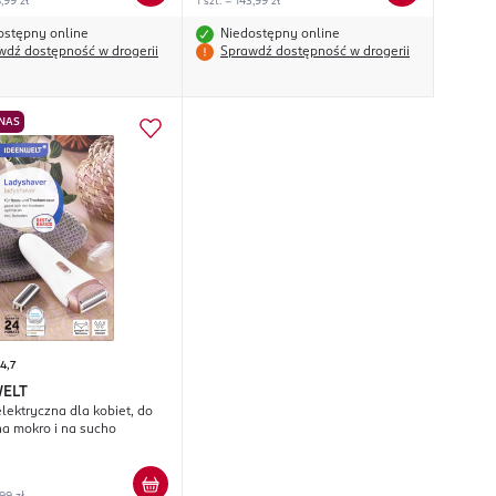
8,99 zł
1 szt. = 143,99 zł
ostępny online
Niedostępny online
wdź dostępność w drogerii
Sprawdź dostępność w drogerii
 NAS
4,7
ELT
lektryczna dla kobiet, do
na mokro i na sucho