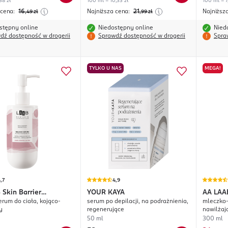
38 zł
100 ml = 10,33 zł
100 ml = 7
 cena:
16
Najniższa cena:
21
Najniższ
,49
zł
,99
zł
stępny online
Niedostępny online
Nied
dź dostępność w drogerii
Sprawdź dostępność w drogerii
Spra
TYLKO U NAS
MEGA!
,7
4,9
 Skin Barrier
YOUR KAYA
AA
LAAB
rum do ciała, kojąco-
serum po depilacji, na podrażnienia,
mleczko-
on
Hydrati
y
regenerujące
nawilża
50 ml
300 ml