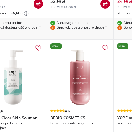
52
24
,
99 zł
,
99 zł
33 zł
100 ml = 105,98 zł
100 ml = 8
 cena:
36
Najniższ
,99
zł
stępny online
Niedostępny online
Nied
dź dostępność w drogerii
Sprawdź dostępność w drogerii
Spra
NOWE
NOWE
5,0
4,6
 Clear Skin Solution
BEBIO COSMETICS
YOPE
m
ncja do ciała,
balsam do ciała, regenerujący
serum do
jąca