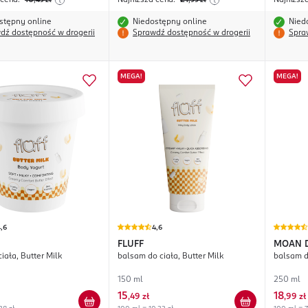
 cena:
16
Najniższa cena:
21
Najniższ
,49
zł
,99
zł
stępny online
Niedostępny online
Nied
dź dostępność w drogerii
Sprawdź dostępność w drogerii
Spra
MEGA!
MEGA!
,6
4,6
FLUFF
MOAN
ciała, Butter Milk
balsam do ciała, Butter Milk
balsam d
150 ml
250 ml
15
18
,
49 zł
,
99 zł