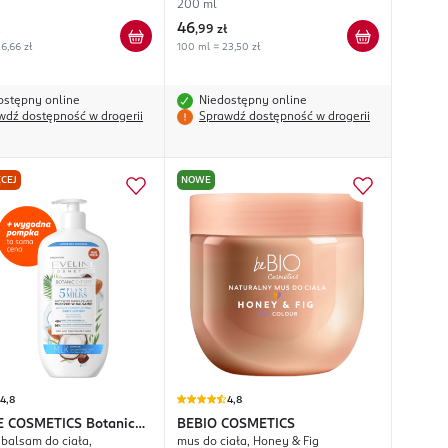
200 ml
46
,
99 zł
6,66 zł
100 ml = 23,50 zł
ostępny online
Niedostępny online
wdź dostępność w drogerii
Sprawdź dostępność w drogerii
CEJ
NOWE
4,8
4,8
E COSMETICS
Botanic
BEBIO COSMETICS
balsam do ciała,
mus do ciała, Honey & Fig