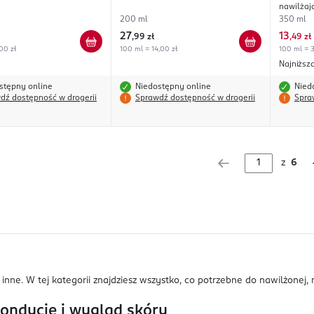
nawilżaj
200 ml
350 ml
27
13
,
99 zł
,
49 zł
00 zł
100 ml = 14,00 zł
100 ml = 3
Najniższ
stępny online
Niedostępny online
Nied
dź dostępność w drogerii
Sprawdź dostępność w drogerii
Spra
z
6
 inne. W tej kategorii znajdziesz wszystko, co potrzebne do nawilżonej, 
kondycję i wygląd skóry