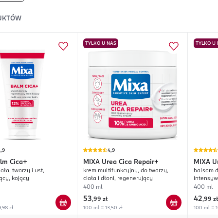
UKTÓW
TYLKO U NAS
TYLKO U
,9
4,9
lm Cica+
MIXA
Urea Cica Repair+
MIXA
U
ała, twarzy i ust,
krem multifunkcyjny, do twarzy,
balsam d
ący, kojący
ciała i dłoni, regenerujący
intensyw
bardzo s
400 ml
400 ml
53
42
,
99 zł
,
99 zł
,98 zł
100 ml = 13,50 zł
100 ml = 1