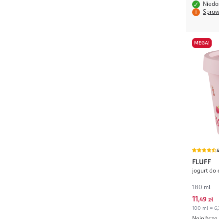
Niedo
Spraw
MEGA!
4
FLUFF
jogurt do
180 ml
11
,
49 zł
100 ml = 6,