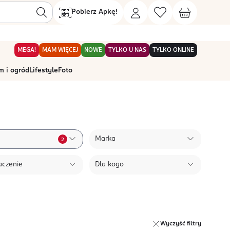
Pobierz Apkę!
MEGA!
MAM WIĘCEJ
NOWE
TYLKO U NAS
TYLKO ONLINE
 i ogród
Lifestyle
Foto
Marka
2
aczenie
Dla kogo
Wyczyść filtry