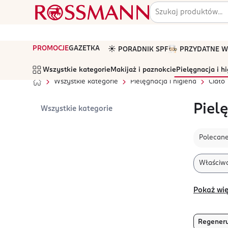
PROMOCJE
GAZETKA
☀️ PORADNIK SPF
🧑🏻‍🍳 PRZYDATNE
Wszystkie kategorie
Makijaż i paznokcie
Pielęgnacja i h
Wszystkie kategorie
Pielęgnacja i higiena
Ciało
Piel
Wszystkie kategorie
Polecan
Właściwo
Pokaż wię
Regener