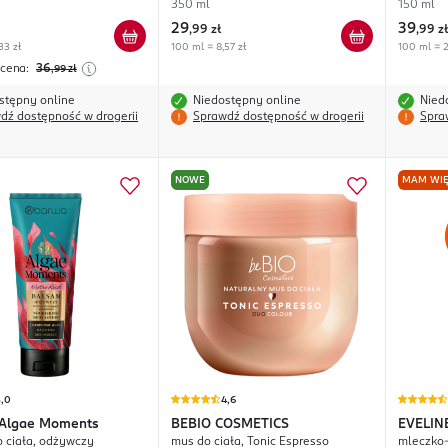
350 ml
150 ml
29
39
,
99 zł
,
99 zł
33 zł
100 ml = 8,57 zł
100 ml = 2
 cena:
36
,99
zł
stępny online
Niedostępny online
Nied
dź dostępność w drogerii
Sprawdź dostępność w drogerii
Spra
NOWE
MAM WIĘ
5,0
4,6
Algae Moments
BEBIO COSMETICS
EVELIN
 ciała, odżywczy
mus do ciała, Tonic Espresso
mleczko-
Expert