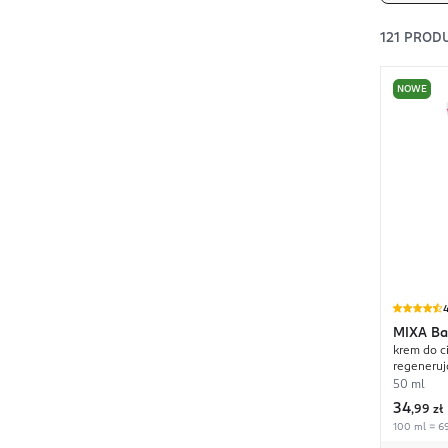
121
PROD
NOWE
4
MIXA
Ba
krem do ci
regeneruj
50 ml
34
,
99 zł
100 ml = 69