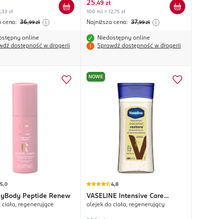
25
,
49 zł
,33 zł
100 ml = 12,75 zł
a cena:
36
Najniższa cena:
37
,99
zł
,99
zł
ostępny online
Niedostępny online
wdź dostępność w drogerii
Sprawdź dostępność w drogerii
NOWE
5,0
4,8
yBody Peptide Renew
VASELINE
Intensive Care
 ciała, regenerujące
olejek do ciała, regenerujący
Coconut Restore