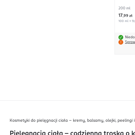
200 ml
17
,
99 zł
100 ml = 9,
Niedo
Spraw
Kosmetyki do pielęgnacji ciała – kremy, balsamy, olejki, peelingi i
Pielęgnacja ciała – codzienna troska o 