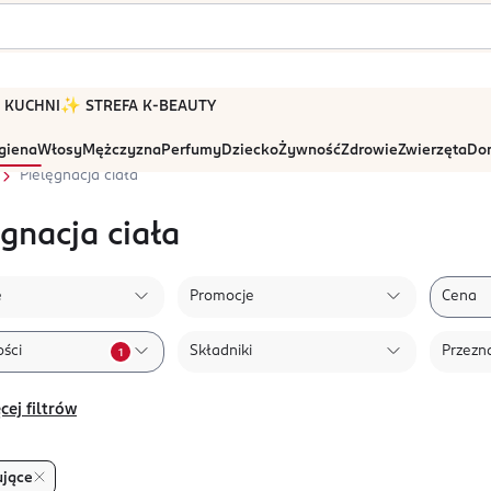
 W KUCHNI
✨ STREFA K-BEAUTY
igiena
Włosy
Mężczyzna
Perfumy
Dziecko
Żywność
Zdrowie
Zwierzęta
Dom
Pielęgnacja ciała
ęgnacja ciała
e
Promocje
Cena
ści
Składniki
Przezn
1
cej filtrów
ujące