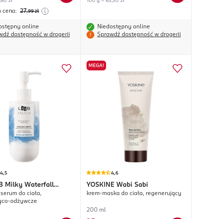
,60 zł
100 g = 63,30 zł
a cena:
27
,99
zł
ostępny online
Niedostępny online
wdź dostępność w drogerii
Sprawdź dostępność w drogerii
MEGA!
4,5
4,6
 Milky Waterfall
YOSKINE
Wabi Sabi
serum do ciała,
krem-maska do ciała, regenerujący
on
jąco-odżywcze
200 ml