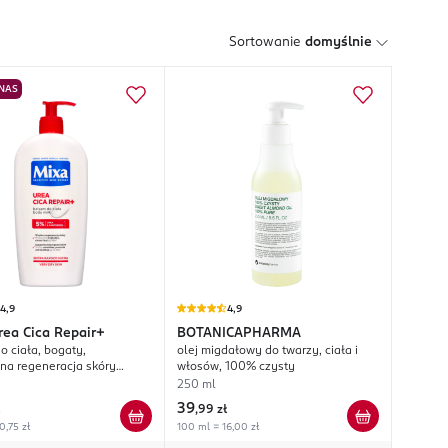
Sortowanie
domyślnie
 NAS
4,9
4,9
rea Cica Repair+
BOTANICAPHARMA
o ciała, bogaty,
olej migdałowy do twarzy, ciała i
na regeneracja skóry
włosów, 100% czysty
uchej
250 ml
39
,
99 zł
0,75 zł
100 ml = 16,00 zł