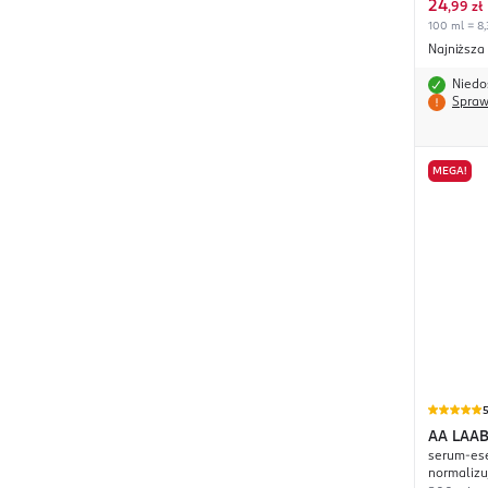
24
,
99 zł
100 ml = 8,
Najniższa
Niedo
Spraw
MEGA!
AA
LAAB
serum-ese
normalizu