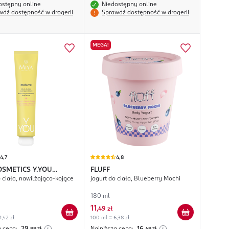
ostępny online
Niedostępny online
wdź dostępność w drogerii
Sprawdź dostępność w drogerii
MEGA!
4,7
4,8
OSMETICS
Y.YOU
FLUFF
 ciała, nawilżająco-kojące
jogurt do ciała, Blueberry Mochi
e
180 ml
11
,
49 zł
1,42 zł
100 ml = 6,38 zł