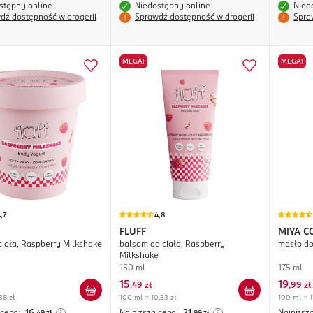
stępny online
Niedostępny online
Nied
dź dostępność w drogerii
Sprawdź dostępność w drogerii
Spra
MEGA!
MEGA!
,7
4,8
FLUFF
MIYA C
 ciała, Raspberry Milkshake
balsam do ciała, Raspberry
masło do
melt.m
Milkshake
150 ml
175 ml
15
19
,
49 zł
,
99 zł
38 zł
100 ml = 10,33 zł
100 ml = 1