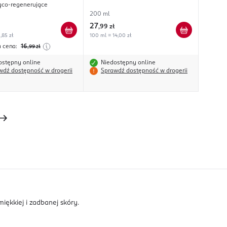
ąco-regenerujące
200 ml
27
,
99 zł
,85 zł
100 ml = 14,00 zł
a cena:
16
,99
zł
ostępny online
Niedostępny online
wdź dostępność w drogerii
Sprawdź dostępność w drogerii
miękkiej i zadbanej skóry.