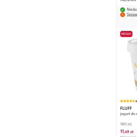
Najniższa
Niedo
Spraw
MEGA!
4
FLUFF
jogurt do 
180 ml
11
,
49 zł