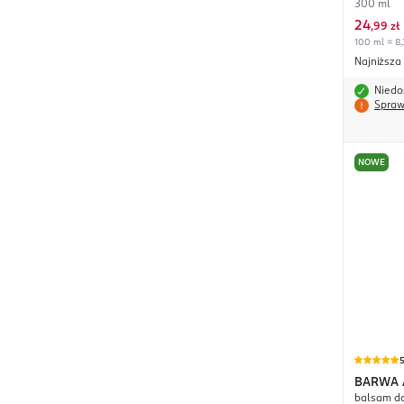
300 ml
24
,
99 zł
100 ml = 8,
Najniższa
Niedo
Spraw
NOWE
BARWA
balsam do