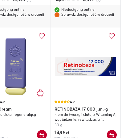
a cena:
29
Najniższa cena:
16
,99
zł
,49
zł
ostępny online
Niedostępny online
wdź dostępność w drogerii
Sprawdź dostępność w drogerii
4,9
4,9
Dream
RETINOBAZA
17 000 j.m.-g
o ciała, regenerujący
krem do twarzy i ciała, z Witaminą A,
wygładzenie, rewitalizacja i
redukcja niedoskonałości
30 g
18
,
99 zł