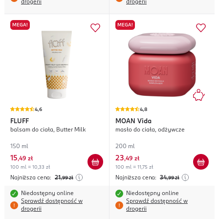
drogerii
drogerii
MEGA!
MEGA!
4,6
4,8
FLUFF
MOAN
Vida
balsam do ciała, Butter Milk
masło do ciała, odżywcze
150 ml
200 ml
15
23
,
49 zł
,
49 zł
100 ml = 10,33 zł
100 ml = 11,75 zł
Najniższa cena:
21
Najniższa cena:
34
,99
zł
,99
zł
Niedostępny online
Niedostępny online
Sprawdź dostępność w
Sprawdź dostępność w
drogerii
drogerii