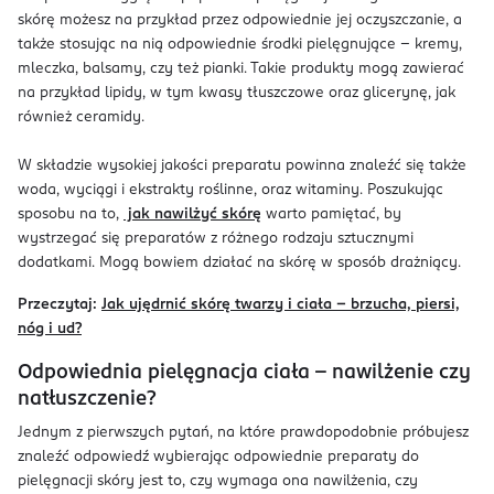
skórę możesz na przykład przez odpowiednie jej oczyszczanie, a
także stosując na nią odpowiednie środki pielęgnujące – kremy,
mleczka, balsamy, czy też pianki. Takie produkty mogą zawierać
na przykład lipidy, w tym kwasy tłuszczowe oraz glicerynę, jak
również ceramidy.
W składzie wysokiej jakości preparatu powinna znaleźć się także
woda, wyciągi i ekstrakty roślinne, oraz witaminy. Poszukując
sposobu na to,
jak nawilżyć skórę
warto pamiętać, by
wystrzegać się preparatów z różnego rodzaju sztucznymi
dodatkami. Mogą bowiem działać na skórę w sposób drażniący.
Przeczytaj:
Jak ujędrnić skórę twarzy i ciała – brzucha, piersi,
nóg i ud?
Odpowiednia pielęgnacja ciała – nawilżenie czy
natłuszczenie?
Jednym z pierwszych pytań, na które prawdopodobnie próbujesz
znaleźć odpowiedź wybierając odpowiednie preparaty do
pielęgnacji skóry jest to, czy wymaga ona nawilżenia, czy