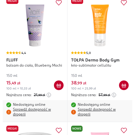
MEGA!
MEGA!
4,4
5,0
FLUFF
TOŁPA
Dermo Body Gym
balsam do ciała, Blueberry Mochi
krio-sublimator cellulitu
150 ml
150 ml
15
38
,
49 zł
,
99 zł
100 ml = 10,33 zł
100 ml = 25,99 zł
Najniższa cena:
21
Najniższa cena:
57
,99
zł
,99
zł
Niedostępny online
Niedostępny online
Sprawdź dostępność w
Sprawdź dostępność w
drogerii
drogerii
MEGA!
NOWE