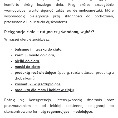
komfortu skóry każdego dnia. Przy skórze szczególnie
wymagającej warto sięgnąć także po
dermokosmetyki
, które
wspomagają pielęgnację przy skłonności do podrażnień,
przesuszenia lub uczucia dyskomfortu.
Pielęgnacja ciała – rutyna czy świadomy wybór?
W naszej ofercie znajdziesz:
balsamy i mleczka do ciała
,
kremy i masła do ciała
,
olejki do ciała
,
maski do ciała
,
produkty rozświetlające
(pudry, rozświetlacze, produkty z
drobinkami),
kosmetyki wyszczuplające
,
produkty dla mam i kobiet w ciąży
,
Różnią się konsystencją, intensywnością działania oraz
przeznaczeniem – od lekkiej, codziennej pielęgnacji po
skoncentrowane formuły
regenerujące
i
modelujące
.