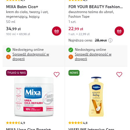
4,9
4,5
MIXA
Balm Cica+
FOR YOUR BEAUTY
Fashion
krem do ciała, twarzy i ust,
dwustronna taśma do ubrań,
Tape
regenerujący, kojący
Fashion Tape
50 ml
1 szt.
34
22
,
99 zł
,
99 zł
100 ml = 69,98 zł
1 szt. = 22,99 zł
Najniższa cena:
28
,99
zł
Niedostępny online
Niedostępny online
Sprawdź dostępność w
Sprawdź dostępność w
drogerii
drogerii
TYLKO U NAS
NOWE
4,9
4,8