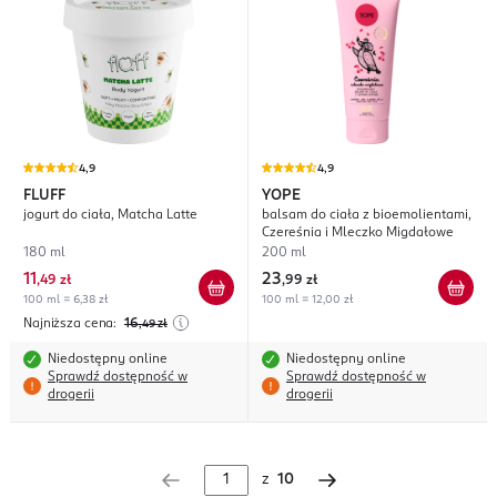
4,9
4,9
FLUFF
YOPE
jogurt do ciała, Matcha Latte
balsam do ciała z bioemolientami,
Czereśnia i Mleczko Migdałowe
180 ml
200 ml
11
23
,
49 zł
,
99 zł
100 ml = 6,38 zł
100 ml = 12,00 zł
Najniższa cena:
16
,49
zł
Niedostępny online
Niedostępny online
Sprawdź dostępność w
Sprawdź dostępność w
drogerii
drogerii
z
10