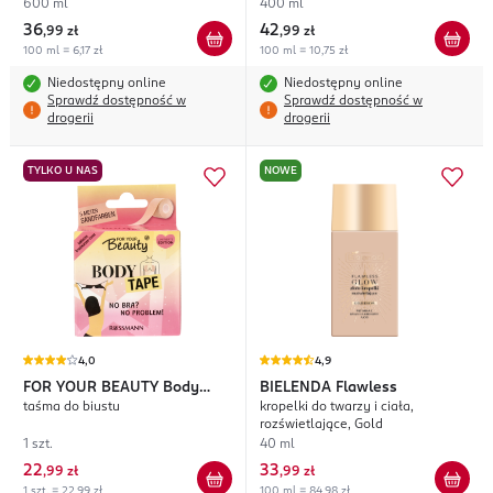
bardzo suchej
600 ml
400 ml
36
42
,
99 zł
,
99 zł
100 ml = 6,17 zł
100 ml = 10,75 zł
Niedostępny online
Niedostępny online
Sprawdź dostępność w
Sprawdź dostępność w
drogerii
drogerii
TYLKO U NAS
NOWE
4,0
4,9
FOR YOUR BEAUTY
Body
BIELENDA
Flawless
taśma do biustu
kropelki do twarzy i ciała,
Tape
rozświetlające, Gold
1 szt.
40 ml
22
33
,
99 zł
,
99 zł
1 szt. = 22,99 zł
100 ml = 84,98 zł