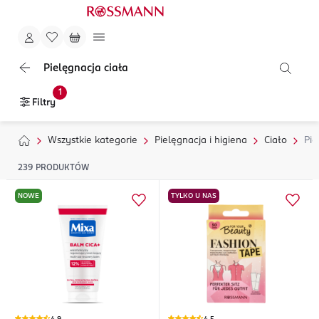
Pielęgnacja ciała
1
Filtry
Wszystkie kategorie
Pielęgnacja i higiena
Ciało
Pie
239
PRODUKTÓW
NOWE
TYLKO U NAS