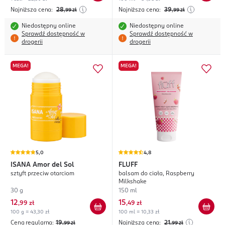
Najniższa cena:
28
Najniższa cena:
39
,99
zł
,99
zł
Niedostępny online
Niedostępny online
Sprawdź dostępność w
Sprawdź dostępność w
drogerii
drogerii
MEGA!
MEGA!
5,0
4,8
ISANA
Amor del Sol
FLUFF
sztyft przeciw otarciom
balsam do ciała, Raspberry
Milkshake
30 g
150 ml
12
15
,
99 zł
,
49 zł
100 g = 43,30 zł
100 ml = 10,33 zł
Cena regularna:
19
Najniższa cena:
21
,99
zł
,99
zł