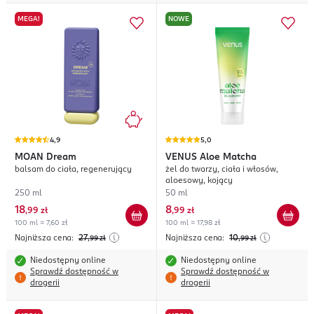
MEGA!
NOWE
4,9
5,0
MOAN
Dream
VENUS
Aloe Matcha
balsam do ciała, regenerujący
żel do twarzy, ciała i włosów,
aloesowy, kojący
250 ml
50 ml
18
8
,
99 zł
,
99 zł
100 ml = 7,60 zł
100 ml = 17,98 zł
Najniższa cena:
27
Najniższa cena:
10
,99
zł
,99
zł
Niedostępny online
Niedostępny online
Sprawdź dostępność w
Sprawdź dostępność w
drogerii
drogerii