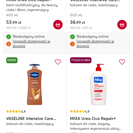
MIXA
Urea Cica Repair+
VASELINE
Intensive Care
krem multifunkcyjny, do twarzy,
balsam do ciała, nawilżający
Essential Healing
ciała i dłoni, regenerujący
400 ml
600 ml
53
36
,
99 zł
,
99 zł
100 ml = 13,50 zł
100 ml = 6,17 zł
Niedostępny online
Niedostępny online
Sprawdź dostępność w
Sprawdź dostępność w
drogerii
drogerii
NOWE
TYLKO U NAS
4,9
4,9
VASELINE
Intensive Care
MIXA
Urea Cica Repair+
balsam do ciała, nawilżający
balsam do ciała, bogaty,
Cocoa Radiant
intensywna regeneracja skóry