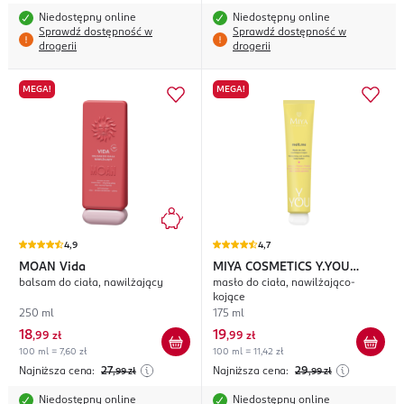
Niedostępny online
Niedostępny online
Sprawdź dostępność w
Sprawdź dostępność w
drogerii
drogerii
MEGA!
MEGA!
4,9
4,7
MOAN
Vida
MIYA COSMETICS
Y.YOU
balsam do ciała, nawilżający
masło do ciała, nawilżająco-
melt.me
kojące
250 ml
175 ml
18
19
,
99 zł
,
99 zł
100 ml = 7,60 zł
100 ml = 11,42 zł
Najniższa cena:
27
Najniższa cena:
29
,99
zł
,99
zł
Niedostępny online
Niedostępny online