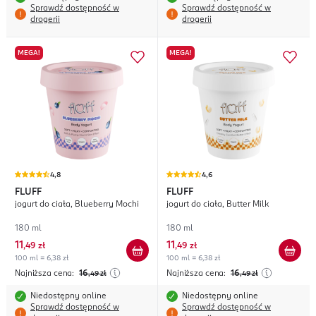
Sprawdź dostępność w
Sprawdź dostępność w
drogerii
drogerii
MEGA!
MEGA!
4,8
4,6
FLUFF
FLUFF
jogurt do ciała, Blueberry Mochi
jogurt do ciała, Butter Milk
180 ml
180 ml
11
11
,
49 zł
,
49 zł
100 ml = 6,38 zł
100 ml = 6,38 zł
Najniższa cena:
16
Najniższa cena:
16
,49
zł
,49
zł
Niedostępny online
Niedostępny online
Sprawdź dostępność w
Sprawdź dostępność w