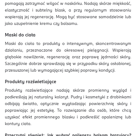
pomagają zatrzymać wilgoć w naskórku. Nadają skórze miękkość,
elastyczność i subtelny blask, a przy regularnym stosowaniu
wspierają jej regenerację. Mogą być stosowane samodzielnie lub
jako uzupełnienie kremu czy balsamu.
Maski do ciała
Maski do ciała to produkty o intensywnym, skoncentrowanym
działaniu, przeznaczone do okresowej pielęgnacji. Wspierają
głębokie nawilżenie, regenerację oraz poprawę jędrności skóry.
Szczególnie dobrze sprawdzają się w przypadku skóry osłabionej,
przesuszonej lub wymagającej szybkiej poprawy kondycji.
Produkty rozświetlające
Produkty rozświetlające nadają skórze promienny wygląd i
podkreślają jej naturalny koloryt. Pudry i kosmetyki z drobinkami
odbijają światło, optycznie wygładzając powierzchnię skóry i
poprawiając jej estetykę. To rozwiązanie dla osób, które chcą
uzyskać efekt promiennego blasku i podkreślić opaleniznę lub
kontury ciała.
Przeczytaj również:
Jak wybrać najlepszy balsam brązujący?