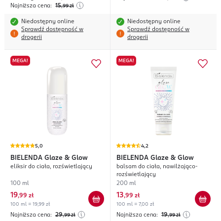
Najniższa cena:
15
,99
zł
Niedostępny online
Niedostępny online
Sprawdź dostępność w
Sprawdź dostępność w
drogerii
drogerii
MEGA!
MEGA!
5,0
4,2
BIELENDA
Glaze & Glow
BIELENDA
Glaze & Glow
eliksir do ciała, rozświetlający
balsam do ciała, nawilżająco-
rozświetlający
100 ml
200 ml
19
13
,
99 zł
,
99 zł
100 ml = 19,99 zł
100 ml = 7,00 zł
Najniższa cena:
29
Najniższa cena:
19
,99
zł
,99
zł