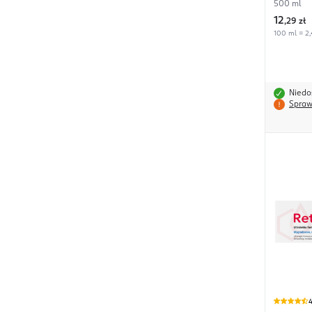
Masło Sh
500 ml
12
,
29 zł
100 ml = 2,
Niedo
Spraw
4