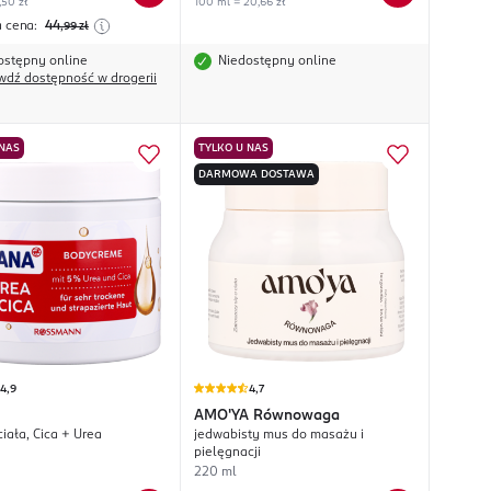
,50 zł
100 ml = 20,66 zł
a cena:
44
,99
zł
ostępny online
Niedostępny online
wdź dostępność w drogerii
 NAS
TYLKO U NAS
DARMOWA DOSTAWA
4,9
4,7
AMO'YA
Równowaga
iała, Cica + Urea
jedwabisty mus do masażu i
pielęgnacji
220 ml