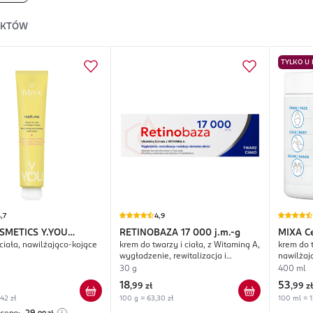
UKTÓW
TYLKO U
,7
4,9
SMETICS
Y.YOU
RETINOBAZA
17 000 j.m.-g
MIXA
C
ciała, nawilżająco-kojące
krem do twarzy i ciała, z Witaminą A,
krem do t
wygładzenie, rewitalizacja i
nawilżaj
redukcja niedoskonałości
30 g
400 ml
18
53
,
99 zł
,
99 zł
,42 zł
100 g = 63,30 zł
100 ml = 1