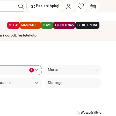
Pobierz Apkę!
MEGA!
MAM WIĘCEJ
NOWE
TYLKO U NAS
TYLKO ONLINE
 i ogród
Lifestyle
Foto
Marka
2
aczenie
Dla kogo
Wyczyść filtry