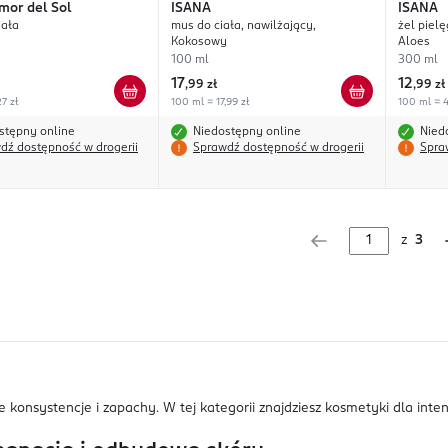
mor del Sol
ISANA
ISANA
iała
mus do ciała, nawilżający,
żel pielę
Kokosowy
Aloes
100 ml
300 ml
17
12
,
99 zł
,
99 zł
7 zł
100 ml = 17,99 zł
100 ml = 4
stępny online
Niedostępny online
Nied
dź dostępność w drogerii
Sprawdź dostępność w drogerii
Spra
z
3
konsystencje i zapachy. W tej kategorii znajdziesz kosmetyki dla inten