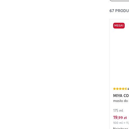
67
PROD
MEGA!
4
MIYA CO
masło do 
melt.me
175 ml
19
,
99 zł
100 ml = 11