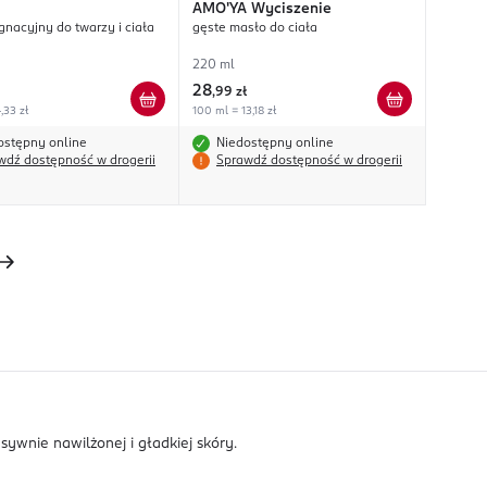
AMO'YA
Wyciszenie
gnacyjny do twarzy i ciała
gęste masło do ciała
220 ml
28
,
99 zł
,33 zł
100 ml = 13,18 zł
ostępny online
Niedostępny online
wdź dostępność w drogerii
Sprawdź dostępność w drogerii
sywnie nawilżonej i gładkiej skóry.