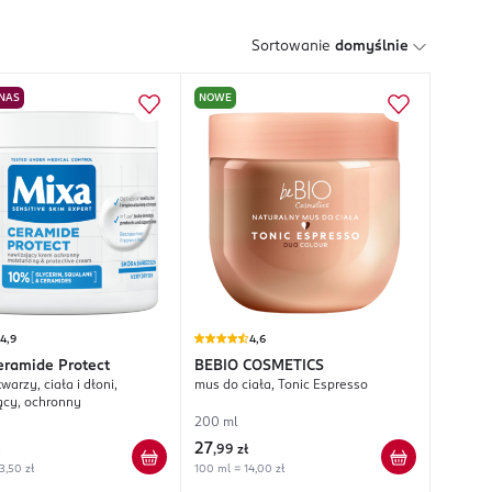
Sortowanie
domyślnie
 NAS
NOWE
4,9
4,6
eramide Protect
BEBIO COSMETICS
warzy, ciała i dłoni,
mus do ciała, Tonic Espresso
ący, ochronny
200 ml
27
,
99 zł
3,50 zł
100 ml = 14,00 zł