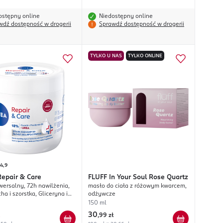
ostępny online
Niedostępny online
wdź dostępność w drogerii
Sprawdź dostępność w drogerii
TYLKO U NAS
TYLKO ONLINE
4,9
Repair & Care
FLUFF
In Your Soul Rose Quartz
wersalny, 72h nawilżenia,
masło do ciała z różowym kwarcem,
ha i szorstka, Gliceryna i
odżywcze
150 ml
30
,
99 zł