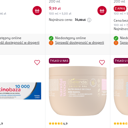
ea
200 ml
200 ml
9
,
99 zł
Z APKĄ
46 zł
100 ml = 5,00 zł
100 ml = 5
Najniższa cena:
14
,99
zł
Cena bez
100 ml = 7
Najniższ
stępny online
Niedostępny online
Nied
dź dostępność w drogerii
Sprawdź dostępność w drogerii
Spra
TYLKO U NAS
TYLKO U
,9
4,9