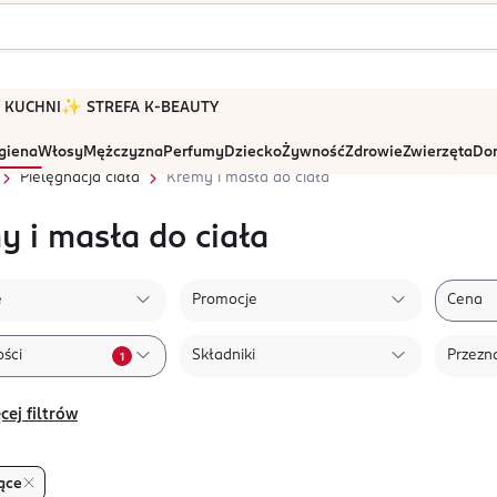
 W KUCHNI
✨ STREFA K-BEAUTY
igiena
Włosy
Mężczyzna
Perfumy
Dziecko
Żywność
Zdrowie
Zwierzęta
Dom
Pielęgnacja ciała
Kremy i masła do ciała
y i masła do ciała
e
Promocje
Cena
ści
Składniki
Przezn
1
cej filtrów
ące