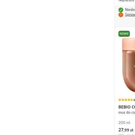
Najniższa
Niedo
Spraw
NOWE
4
BEBIO 
mus do ci
200 ml
27
,
99 zł