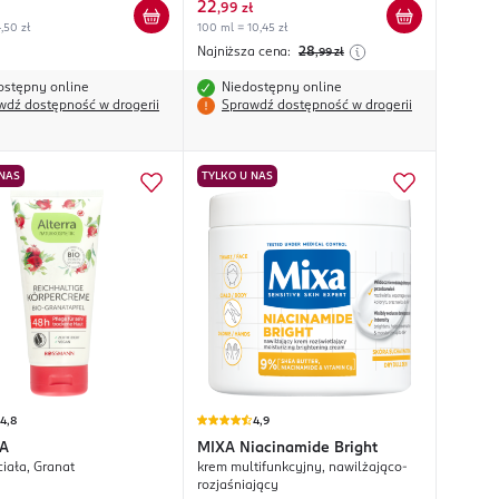
22
,
99 zł
,50 zł
100 ml = 10,45 zł
Najniższa cena:
28
,99
zł
ostępny online
Niedostępny online
wdź dostępność w drogerii
Sprawdź dostępność w drogerii
 NAS
TYLKO U NAS
4,8
4,9
A
MIXA
Niacinamide Bright
ciała, Granat
krem multifunkcyjny, nawilżająco-
rozjaśniający