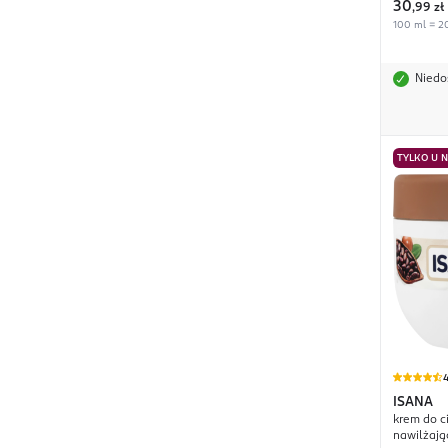
30
,
99 zł
100 ml = 20
Niedo
TYLKO U 
4
ISANA
krem do c
nawilżają