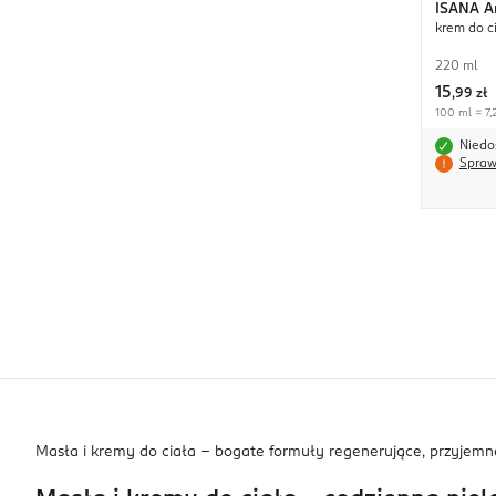
ISANA
A
krem do c
220 ml
15
,
99 zł
100 ml = 7,2
Niedo
Spraw
Masła i kremy do ciała – bogate formuły regenerujące, przyjemne 