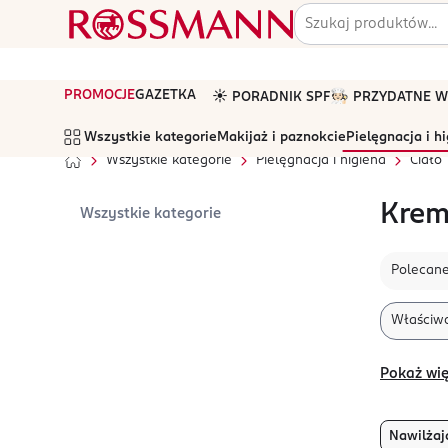
PROMOCJE
GAZETKA
☀️ PORADNIK SPF
🧑🏻‍🍳 PRZYDATNE
Wszystkie kategorie
Makijaż i paznokcie
Pielęgnacja i h
Wszystkie kategorie
Pielęgnacja i higiena
Ciało
Krem
Wszystkie kategorie
Polecan
Właściwo
Pokaż wię
Nawilżaj