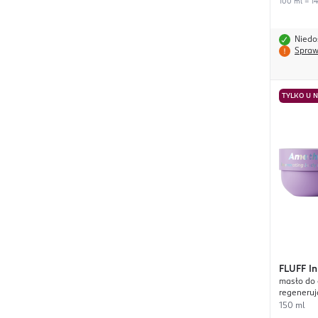
100 ml = 14
Niedo
Spraw
TYLKO U 
FLUFF
I
masło do 
regeneruj
150 ml