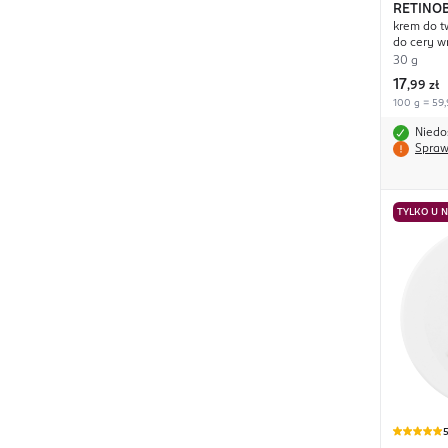
RETINO
krem do tw
do cery w
30 g
17
,
99 zł
100 g = 59,
Niedo
Spraw
TYLKO U 