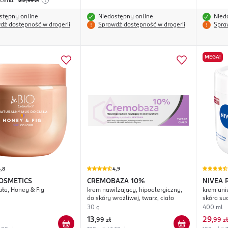
 cena:
29
,99
zł
stępny online
Niedostępny online
Nied
dź dostępność w drogerii
Sprawdź dostępność w drogerii
Spra
MEGA!
,8
4,9
COSMETICS
CREMOBAZA
10%
NIVEA
ała, Honey & Fig
krem nawilżający, hipoalergiczny,
krem uni
do skóry wrażliwej, twarz, ciało
skóra suc
Mocznik
30 g
400 ml
13
29
,
99 zł
,
99 zł