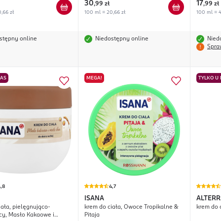
30
17
,
99 zł
,
99 zł
,66 zł
100 ml = 20,66 zł
100 ml = 4
stępny online
Niedostępny online
Nied
Spra
NAS
MEGA!
TYLKO U
,8
4,7
ISANA
ALTERR
iała, pielęgnująco-
krem do ciała, Owoce Tropikalne &
krem do 
cy, Masło Kakaowe i
Pitaja