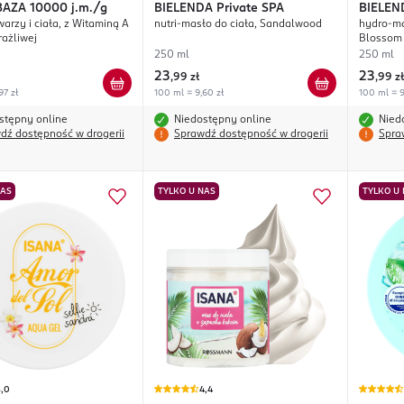
BAZA
10000 j.m./g
BIELENDA
Private SPA
BIELEN
arzy i ciała, z Witaminą A
nutri-masło do ciała, Sandalwood
hydro-ma
rażliwej
Blossom
250 ml
250 ml
23
23
,
99 zł
,
99 zł
97 zł
100 ml = 9,60 zł
100 ml = 9
stępny online
Niedostępny online
Nied
dź dostępność w drogerii
Sprawdź dostępność w drogerii
Spra
NAS
TYLKO U NAS
TYLKO U
5,0
4,4