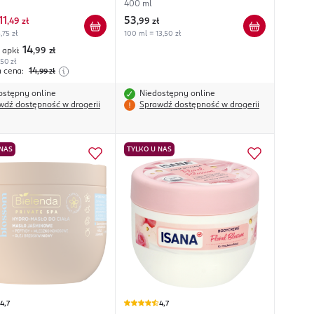
400 ml
11
53
,
49 zł
,
99 zł
,75 zł
100 ml = 13,50 zł
14
 apki:
,99
zł
,50 zł
a cena:
14
,99
zł
ostępny online
Niedostępny online
wdź dostępność w drogerii
Sprawdź dostępność w drogerii
 NAS
TYLKO U NAS
4,7
4,7