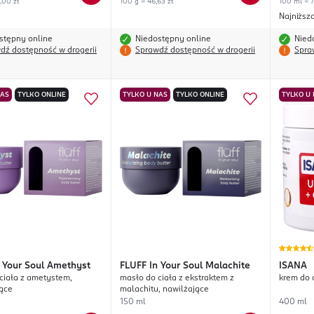
,00 zł
100 g = 46,63 zł
100 ml = 7
Najniższ
stępny online
Niedostępny online
Nied
dź dostępność w drogerii
Sprawdź dostępność w drogerii
Spra
NAS
TYLKO ONLINE
TYLKO U NAS
TYLKO ONLINE
TYLKO U
n Your Soul Amethyst
FLUFF
In Your Soul Malachite
ISANA
ciała z ametystem,
masło do ciała z ekstraktem z
krem do c
ące
malachitu, nawilżające
150 ml
400 ml