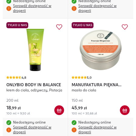
Niedostępny online
Niedostępny online
Sprawdź dostępność w
Sprawdź dostępność w
drogerii
drogerii
TYLKO U NAS
TYLKO U NAS
4,8
5,0
ONLYBIO BODY IN BALANCE
MANUFAKTURA PIĘKNA
krem do ciała, odżywczy, Pistacja
masło do ciała
Francja Elegancja
200 ml
150 ml
18
45
,
99 zł
,
99 zł
100 ml = 9,50 zł
100 ml = 30,66 zł
Niedostępny online
Niedostępny online
Sprawdź dostępność w
Sprawdź dostępność w
drogerii
drogerii