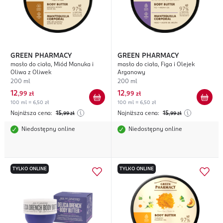
GREEN PHARMACY
GREEN PHARMACY
masło do ciała, Miód Manuka i
masło do ciała, Figa i Olejek
Oliwa z Oliwek
Arganowy
200 ml
200 ml
12
12
,
99 zł
,
99 zł
100 ml = 6,50 zł
100 ml = 6,50 zł
Najniższa cena:
15
Najniższa cena:
15
,99
zł
,99
zł
Niedostępny online
Niedostępny online
TYLKO ONLINE
TYLKO ONLINE