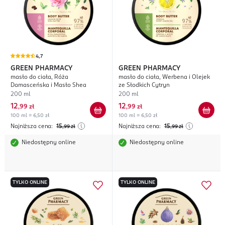
4,7
GREEN PHARMACY
GREEN PHARMACY
masło do ciała, Róża
masło do ciała, Werbena i Olejek
Damasceńska i Masło Shea
ze Słodkich Cytryn
200 ml
200 ml
12
12
,
99 zł
,
99 zł
100 ml = 6,50 zł
100 ml = 6,50 zł
Najniższa cena:
15
Najniższa cena:
15
,99
zł
,99
zł
Niedostępny online
Niedostępny online
TYLKO ONLINE
TYLKO ONLINE