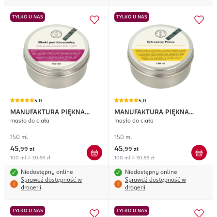
TYLKO U NAS
TYLKO U NAS
5,0
5,0
MANUFAKTURA PIĘKNA
MANUFAKTURA PIĘKNA
masło do ciała
masło do ciała
Śliwki pod Kruszonką
Cytrusowy Poncz
150 ml
150 ml
45
45
,
99 zł
,
99 zł
100 ml = 30,66 zł
100 ml = 30,66 zł
Niedostępny online
Niedostępny online
Sprawdź dostępność w
Sprawdź dostępność w
drogerii
drogerii
TYLKO U NAS
TYLKO U NAS