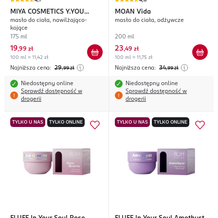
4,7
4,8
MIYA COSMETICS
Y.YOU
MOAN
Vida
masło do ciała, nawilżająco-
masło do ciała, odżywcze
melt.me
kojące
175 ml
200 ml
19
23
,
99 zł
,
49 zł
100 ml = 11,42 zł
100 ml = 11,75 zł
Najniższa cena:
29
Najniższa cena:
34
,99
zł
,99
zł
Niedostępny online
Niedostępny online
Sprawdź dostępność w
Sprawdź dostępność w
drogerii
drogerii
TYLKO U NAS
TYLKO ONLINE
TYLKO U NAS
TYLKO ONLINE