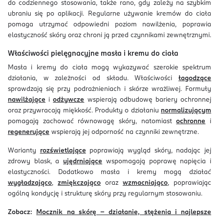
do codziennego stosowania, także rano, gdy zależy na szybkim
ubraniu się po aplikacji. Regularne używanie kremów do ciała
pomaga utrzymać odpowiedni poziom nawilżenia, poprawia
elastyczność skóry oraz chroni ją przed czynnikami zewnętrznymi.
Właściwości pielęgnacyjne masła i kremu do ciała
Masła i kremy do ciała mogą wykazywać szerokie spektrum
działania, w zależności od składu. Właściwości
łagodzące
sprawdzają się przy podrażnieniach i skórze wrażliwej. Formuły
nawilżające
i
odżywcze
wspierają odbudowę bariery ochronnej
oraz przywracają miękkość. Produkty o działaniu
normalizującym
pomagają zachować równowagę skóry, natomiast
ochronne
i
regenerujące
wspierają jej odporność na czynniki zewnętrzne.
Warianty
rozświetlające
poprawiają wygląd skóry, nadając jej
zdrowy blask, a
ujędrniające
wspomagają poprawę napięcia i
elastyczności. Dodatkowo masła i kremy mogą działać
wygładzająco
,
zmiękczająco
oraz
wzmacniająco
, poprawiając
ogólną kondycję i strukturę skóry przy regularnym stosowaniu.
Zobacz:
Mocznik na skórę – działanie, stężenia i najlepsze