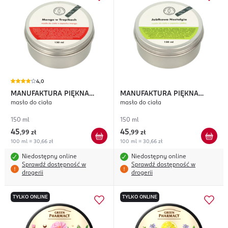
4,0
MANUFAKTURA PIĘKNA
MANUFAKTURA PIĘKNA
masło do ciała
masło do ciała
Mango w Tropikach
Jabłkowa Nostalgia
150 ml
150 ml
45
45
,
99 zł
,
99 zł
100 ml = 30,66 zł
100 ml = 30,66 zł
Niedostępny online
Niedostępny online
Sprawdź dostępność w
Sprawdź dostępność w
drogerii
drogerii
TYLKO ONLINE
TYLKO ONLINE