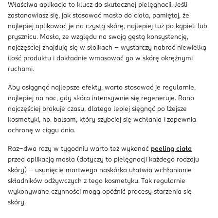
Właściwa aplikacja to klucz do skutecznej pielęgnacji. Jeśli
zastanawiasz się, jak stosować masło do ciała, pamiętaj, że
najlepiej aplikować je na czystą skórę, najlepiej tuż po kąpieli lub
prysznicu. Masła, ze względu na swoją gęstą konsystencję,
najczęściej znajdują się w słoikach – wystarczy nabrać niewielką
ilość produktu i dokładnie wmasować go w skórę okrężnymi
ruchami.
Aby osiągnąć najlepsze efekty, warto stosować je regularnie,
najlepiej na noc, gdy skóra intensywnie się regeneruje. Rano
najczęściej brakuje czasu, dlatego lepiej sięgnąć po lżejsze
kosmetyki, np. balsam, który szybciej się wchłania i zapewnia
ochronę w ciągu dnia.
Raz–dwa razy w tygodniu warto też wykonać
peeling ciała
przed aplikacją masła (dotyczy to pielęgnacji każdego rodzaju
skóry) – usunięcie martwego naskórka ułatwia wchłanianie
składników odżywczych z tego kosmetyku. Tak regularnie
wykonywane czynności mogą opóźnić procesy starzenia się
skóry.