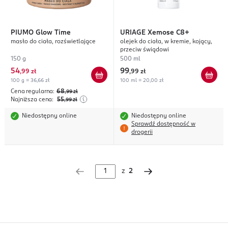
PIUMO
Glow Time
URIAGE
Xemose C8+
masło do ciała, rozświetlające
olejek do ciała, w kremie, kojący,
przeciw świądowi
150 g
500 ml
54
99
,
99 zł
,
99 zł
100 g = 36,66 zł
100 ml = 20,00 zł
Cena regularna:
68
,99
zł
Najniższa cena:
55
,99
zł
Niedostępny online
Niedostępny online
Sprawdź dostępność w
drogerii
z
2