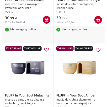
FLUFF
In Your Soul Rose
FLUFF
In Your Soul Amethyst
masło do ciała z różowym
masło do ciała z ametystem,
Quartz
kwarcem, odżywcze
regenerujące
150 ml
150 ml
30
30
,
99 zł
,
99 zł
100 ml = 20,66 zł
100 ml = 20,66 zł
Niedostępny online
Niedostępny online
TYLKO U NAS
TYLKO ONLINE
TYLKO U NAS
TYLKO ONLINE
FLUFF
In Your Soul Malachite
FLUFF
In Your Soul Amber
masło do ciała z ekstraktem z
masło do ciała z ekstraktem z
malachitu, nawilżające
bursztynu, energetyzujące