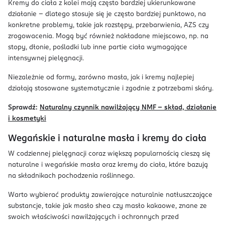
Kremy do ciała z kolei mają często bardziej ukierunkowane
działanie – dlatego stosuje się je często bardziej punktowo, na
konkretne problemy, takie jak rozstępy, przebarwienia, AZS czy
zrogowacenia. Mogą być również nakładane miejscowo, np. na
stopy, dłonie, pośladki lub inne partie ciała wymagające
intensywnej pielęgnacji.
Niezależnie od formy, zarówno masła, jak i kremy najlepiej
działają stosowane systematycznie i zgodnie z potrzebami skóry.
Sprawdź:
Naturalny czynnik nawilżający NMF – skład, działanie
i kosmetyki
Wegańskie i naturalne masła i kremy do ciała
W codziennej pielęgnacji coraz większą popularnością cieszą się
naturalne i wegańskie masła oraz kremy do ciała, które bazują
na składnikach pochodzenia roślinnego.
Warto wybierać produkty zawierające naturalnie natłuszczające
substancje, takie jak masło shea czy masło kakaowe, znane ze
swoich właściwości nawilżających i ochronnych przed