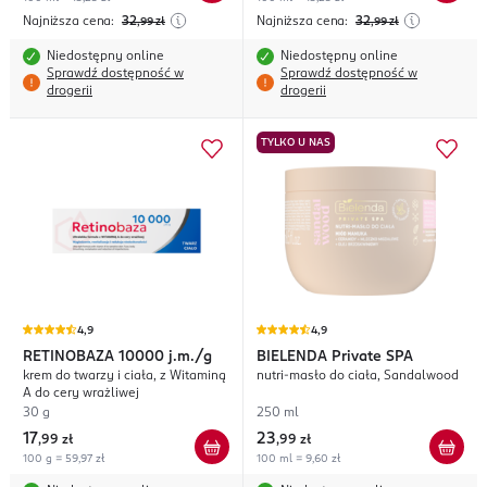
Najniższa cena:
32
Najniższa cena:
32
,99
zł
,99
zł
Niedostępny online
Niedostępny online
Sprawdź dostępność w
Sprawdź dostępność w
drogerii
drogerii
TYLKO U NAS
4,9
4,9
RETINOBAZA
10000 j.m./g
BIELENDA
Private SPA
krem do twarzy i ciała, z Witaminą
nutri-masło do ciała, Sandalwood
A do cery wrażliwej
30 g
250 ml
17
23
,
99 zł
,
99 zł
100 g = 59,97 zł
100 ml = 9,60 zł