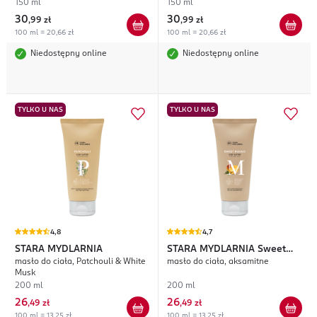
150 ml
150 ml
30
30
,
99 zł
,
99 zł
100 ml = 20,66 zł
100 ml = 20,66 zł
Niedostępny online
Niedostępny online
TYLKO U NAS
TYLKO U NAS
4,8
4,7
STARA MYDLARNIA
STARA MYDLARNIA
Sweet
masło do ciała, Patchouli & White
masło do ciała, aksamitne
Mango
Musk
200 ml
200 ml
26
26
,
49 zł
,
49 zł
100 ml = 13,25 zł
100 ml = 13,25 zł