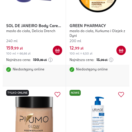
SOL DE JANEIRO
Body Care
GREEN PHARMACY
masło do ciała, Delicia Drench
masło do ciała, Kurkuma i Olejek z
Body Butter
Dyni
240 ml
200 ml
159
12
,
99 zł
,
99 zł
100 ml = 66,66 zł
100 ml = 6,50 zł
Najniższa cena:
199
Najniższa cena:
15
,99
zł
,99
zł
Niedostępny online
Niedostępny online
TYLKO ONLINE
NOWE