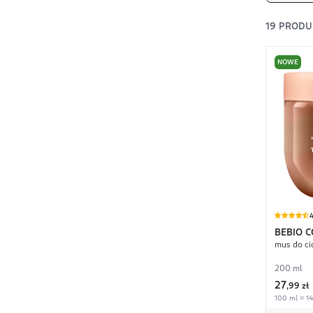
19
PRODU
NOWE
4
BEBIO 
mus do ci
200 ml
27
,
99 zł
100 ml = 14