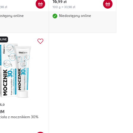
16
,
99 zł
,98 zł
100 g = 33,98 zł
ostępny online
Niedostępny online
LINE
5,0
RM
ciała z mocznikiem 30%