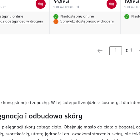
44
19
,
99 zł
,
99 zł
5 zł
100 ml = 18,00 zł
100 ml = 6
stępny online
Niedostępny online
Nied
dź dostępność w drogerii
Sprawdź dostępność w drogerii
z
1
konsystencje i zapachy. W tej kategorii znajdziesz kosmetyki dla inten
lęgnacja i odbudowa skóry
pielęgnacji skóry całego ciała. Obejmują masło do ciała o bogatej, o
 szorstkością, utratą jędrności czy oznakami starzenia skóry, ale tak