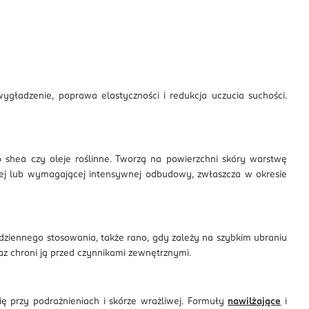
ygładzenie, poprawa elastyczności i redukcja uczucia suchości.
o shea czy oleje roślinne. Tworzą na powierzchni skóry warstwę
tkiej lub wymagającej intensywnej odbudowy, zwłaszcza w okresie
odziennego stosowania, także rano, gdy zależy na szybkim ubraniu
z chroni ją przed czynnikami zewnętrznymi.
ę przy podrażnieniach i skórze wrażliwej. Formuły
nawilżające
i