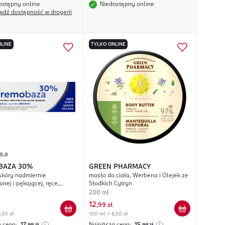
ostępny online
Niedostępny online
wdź dostępność w drogerii
LINE
TYLKO ONLINE
5,0
BAZA
30%
GREEN PHARMACY
skóry nadmiernie
masło do ciała, Werbena i Olejek ze
nej i pękającej, ręce,
Słodkich Cytryn
kcie, kolana
200 ml
12
,
99 zł
,30 zł
100 ml = 6,50 zł