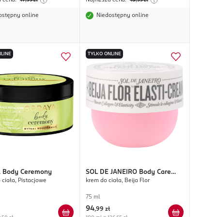
a cena:
17
Najniższa cena:
15
,99
zł
,99
zł
ostępny online
Niedostępny online
LINE
TYLKO ONLINE
A
Body Ceremony
SOL DE JANEIRO
Body Care
 ciała, Pistacjowe
krem do ciała, Beija Flor
Elasti-Cream
75 ml
94
,
99 zł