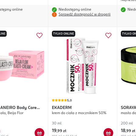
Najniższ
stępny online
Niedostępny online
Nied
Sprawdź dostępność w drogerii
LINE
TYLKO ONLINE
TYLKO ON
5,0
JANEIRO
Body Care
EKADERM
SORAY
ała, Beija Flor
krem do ciała z mocznikiem 50%
masło do
Cream
30 ml
200 ml
19
18
ł
,
99 zł
,
99 zł