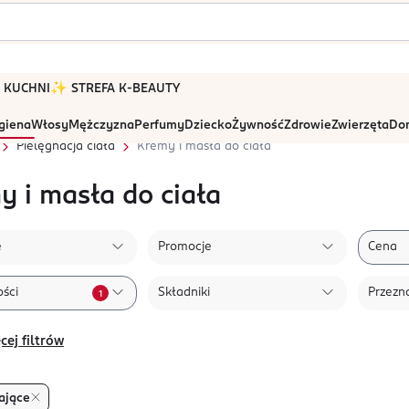
 W KUCHNI
✨ STREFA K-BEAUTY
igiena
Włosy
Mężczyzna
Perfumy
Dziecko
Żywność
Zdrowie
Zwierzęta
Dom
Pielęgnacja ciała
Kremy i masła do ciała
y i masła do ciała
e
Promocje
Cena
ści
Składniki
Przezn
1
cej filtrów
ające