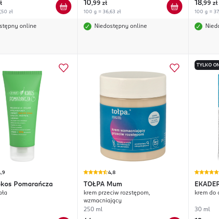
10
18
ł
,
99 zł
,
99 zł
,50 zł
100 g = 36,63 zł
100 g = 37
stępny online
Niedostępny online
Nied
TYLKO ON
,9
4,8
kos Pomarańcza
TOŁPA
Mum
EKADE
ała
krem przeciw rozstępom,
krem do 
wzmacniający
250 ml
30 ml