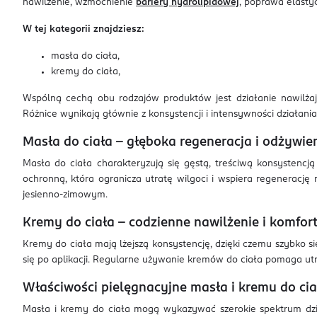
nawilżenie, wzmocnienie
bariery hydrolipidowej
, poprawa elasty
W tej kategorii znajdziesz:
masła do ciała,
kremy do ciała,
Wspólną cechą obu rodzajów produktów jest działanie nawilżają
Różnice wynikają głównie z konsystencji i intensywności działania
Masła do ciała – głęboka regeneracja i odżywie
Masła do ciała charakteryzują się gęstą, treściwą konsystencj
ochronną, która ogranicza utratę wilgoci i wspiera regenerację
jesienno-zimowym.
Kremy do ciała – codzienne nawilżenie i komfor
Kremy do ciała mają lżejszą konsystencję, dzięki czemu szybko s
się po aplikacji. Regularne używanie kremów do ciała pomaga ut
Właściwości pielęgnacyjne masła i kremu do cia
Masła i kremy do ciała mogą wykazywać szerokie spektrum dzi