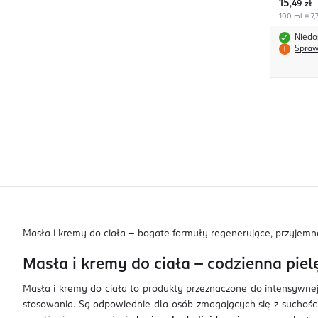
15
,
49 zł
100 ml = 7,7
Niedo
Spraw
Masła i kremy do ciała – bogate formuły regenerujące, przyjemne 
Masła i kremy do ciała – codzienna pie
Masła i kremy do ciała to produkty przeznaczone do intensywnej 
stosowania. Są odpowiednie dla osób zmagających się z suchością,