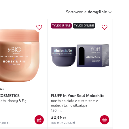
Sortowanie
domyślnie
TYLKO U NAS
TYLKO ONLINE
4,8
COSMETICS
FLUFF
In Your Soul Malachite
iała, Honey & Fig
masło do ciała z ekstraktem z
malachitu, nawilżające
150 ml
30
,
99 zł
4,00 zł
100 ml = 20,66 zł