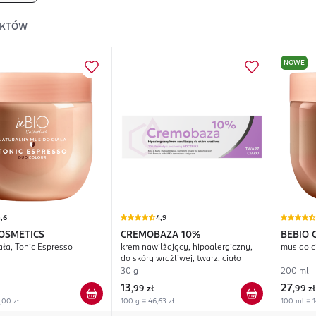
KTÓW
NOWE
,6
4,9
COSMETICS
CREMOBAZA
10%
BEBIO 
ała, Tonic Espresso
krem nawilżający, hipoalergiczny,
mus do c
do skóry wrażliwej, twarz, ciało
30 g
200 ml
13
27
,
99 zł
,
99 zł
,00 zł
100 g = 46,63 zł
100 ml = 1