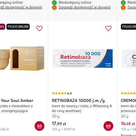
stępny online
Niedostępny online
Nied
dź dostępność w drogerii
Sprawdź dostępność w drogerii
Spra
NAS
TYLKO ONLINE
TYLKO ON
4,9
n Your Soul Amber
RETINOBAZA
10000 j.m./g
CREMO
ciała z ekstraktem z
krem do twarzy i ciała, z Witaminą A
krem do 
, energetyzujące
do cery wrażliwej
przesuszo
stopy, ło
30 g
30 g
17
14
,
99 zł
,
49 zł
,66 zł
100 g = 59,97 zł
100 g = 48