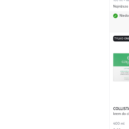
100 ml = 66
Najniższa
Niedo
TYLKO ON
COLLIST
krem do ci
400 ml