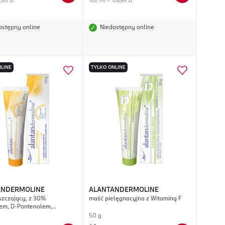
,50 zł
100 ml = 126,65 zł
ostępny online
Niedostępny online
LINE
TYLKO ONLINE
ANDERMOLINE
ALANTANDERMOLINE
szczający, z 30%
maść pielęgnacyjna z Witaminą F
em, D-Pantenolem,
ą i Kwasem Glikolowym
50 g