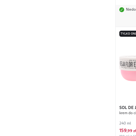
Niedo
TYLKO ON
SOL DE 
krem do ci
Elasti-
240 ml
159
,
99 z