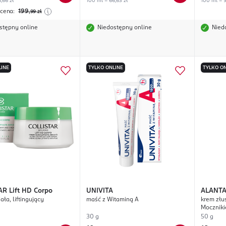
,66 zł
100 ml = 66,63 zł
100 ml = 9
 cena:
199
,99
zł
stępny online
Niedostępny online
Nied
LINE
TYLKO ONLINE
TYLKO ON
AR
Lift HD Corpo
UNIVITA
ALANT
ała, liftingujący
maść z Witaminą A
krem złu
Moczniki
Alantoin
30 g
50 g
(AHA)