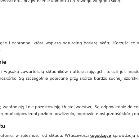
czności oraz przywrócenie komfortu i zdrowego wyglądu skóry.
ce i ochronne, które wspiera naturalną barierę skóry. Korzyści to w
.
nie
ą i wysoką zawartością składników natłuszczających, takich jak masł
 naskórka. Są szczególnie polecane przy skórze bardzo suchej, szors
t
ię wchłaniają i nie pozostawiają tłustej warstwy. Są odpowiednie do c
rzymać odpowiedni poziom nawilżenia, poprawia elastyczność skóry ora
ła
ałania, w zależności od składu. Właściwości
łagodzące
sprawdzają si