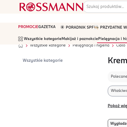
PROMOCJE
GAZETKA
☀️ PORADNIK SPF
🧑🏻‍🍳 PRZYDATNE
Wszystkie kategorie
Makijaż i paznokcie
Pielęgnacja i h
Wszystkie kategorie
Pielęgnacja i higiena
Ciało
Krem
Wszystkie kategorie
Polecan
Właściwo
Pokaż wię
Wygładz