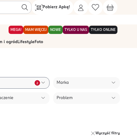
Pobierz Apkę!
MEGA!
MAM WIĘCEJ
NOWE
TYLKO U NAS
TYLKO ONLINE
 i ogród
Lifestyle
Foto
Marka
2
aczenie
Problem
Wyczyść filtry