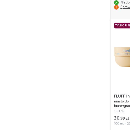
Niedo
Spraw
TYLKO U 
FLUFF
I
masło do 
bursztynu
150 ml
30
,
99 zł
100 ml = 20