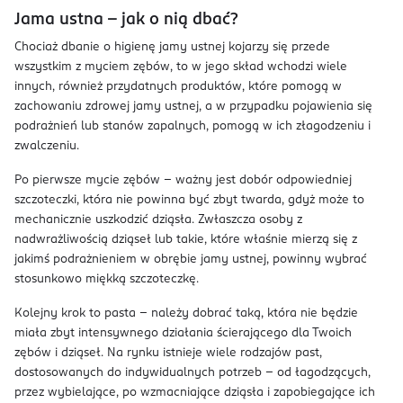
Jama ustna – jak o nią dbać?
Chociaż dbanie o higienę jamy ustnej kojarzy się przede
wszystkim z myciem zębów, to w jego skład wchodzi wiele
innych, również przydatnych produktów, które pomogą w
zachowaniu zdrowej jamy ustnej, a w przypadku pojawienia się
podrażnień lub stanów zapalnych, pomogą w ich złagodzeniu i
zwalczeniu.
Po pierwsze mycie zębów – ważny jest dobór odpowiedniej
szczoteczki, która nie powinna być zbyt twarda, gdyż może to
mechanicznie uszkodzić dziąsła. Zwłaszcza osoby z
nadwrażliwością dziąseł lub takie, które właśnie mierzą się z
jakimś podrażnieniem w obrębie jamy ustnej, powinny wybrać
stosunkowo miękką szczoteczkę.
Kolejny krok to pasta – należy dobrać taką, która nie będzie
miała zbyt intensywnego działania ścierającego dla Twoich
zębów i dziąseł. Na rynku istnieje wiele rodzajów past,
dostosowanych do indywidualnych potrzeb – od łagodzących,
przez wybielające, po wzmacniające dziąsła i zapobiegające ich