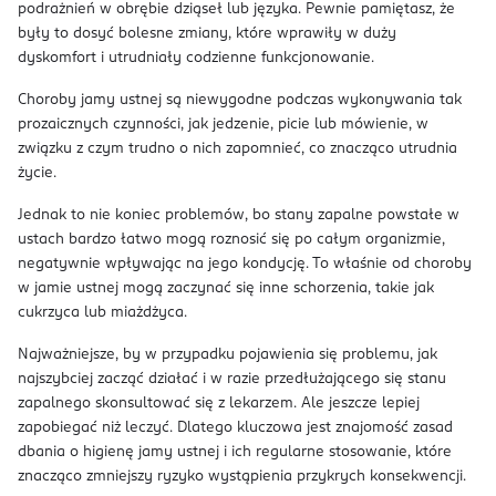
podrażnień w obrębie dziąseł lub języka. Pewnie pamiętasz, że
były to dosyć bolesne zmiany, które wprawiły w duży
dyskomfort i utrudniały codzienne funkcjonowanie.
Choroby jamy ustnej są niewygodne podczas wykonywania tak
prozaicznych czynności, jak jedzenie, picie lub mówienie, w
związku z czym trudno o nich zapomnieć, co znacząco utrudnia
życie.
Jednak to nie koniec problemów, bo stany zapalne powstałe w
ustach bardzo łatwo mogą roznosić się po całym organizmie,
negatywnie wpływając na jego kondycję. To właśnie od choroby
w jamie ustnej mogą zaczynać się inne schorzenia, takie jak
cukrzyca lub miażdżyca.
Najważniejsze, by w przypadku pojawienia się problemu, jak
najszybciej zacząć działać i w razie przedłużającego się stanu
zapalnego skonsultować się z lekarzem. Ale jeszcze lepiej
zapobiegać niż leczyć. Dlatego kluczowa jest znajomość zasad
dbania o higienę jamy ustnej i ich regularne stosowanie, które
znacząco zmniejszy ryzyko wystąpienia przykrych konsekwencji.