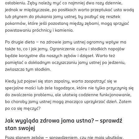
osłabieniu. Zęby należy myć co najmniej dwa razy dziennie,
jednak w międzyczasie, po posiłkach warto przepłukać usta wodą
lub płynem do płukania jamy ustnej, by pozbyć się resztek
pokarmów, które jeśli pozostaną między zębami, mogą sprzyjać
powstawaniu próchnicy i kamienia.
Po drugie dieta – na zdrowie jamy ustnej ogromny wpływ ma
także to, co i jak jemy. Ograniczenie cukru i słodkich napojów
będzie korzystne dla naszych zębów i dziąseł. Warto też
pamiętać o dokładnym oczyszczaniu jamy ustnej po jedzeniu,
zwłaszcza tym słodkim.
Kiedy już pojawi się stan zapalny, warto zaopatrzyć się w
specjalne maści lub żele łagodzące, które nie tylko przyczynią się
do zwalczenia problemu, ale ułatwią codzienne funkcjonowanie,
bo choroby jamy ustnej mogą znacząco uprzykrzać dzień. Zatem
po co się męczyć?
Jak wygląda zdrowa jama ustna? – sprawdź
stan swojej
Poza stanem zębów – sprawdzeniem, czy nie mają ubytków,