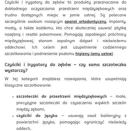
Czyściki i irygatory do zębów to produkty przeznaczone do
dokładnego oczyszczania przestrzeni międzyzębowych oraz
trudno dostępnych miejsc w jamie ustnej. Są polecane
szczególnie osobom noszącym
aparat ortodontyczny
, implanty,
mosty, a także każdemu, kto chce skuteczniej usuwać płytkę
nazębną i resztki pokarmowe. Pomagają zapobiegać próchnicy
międzyzębowej, stanom zapalnym dziąseł i nieświeżemu
oddechowi. Ich celem jest uzupełnienie codziennego
szczotkowania i podniesienie poziomu
higieny jamy ustnej
.
Czyściki i irygatory do zębów – czy sama szczoteczka
wystarczy?
W tej kategorii znajdziesz rozwiązania, które uzupełniają
klasyczne szczotkowanie:
szczoteczki do przestrzeni międzyzębowych
– małe,
precyzyjne szczoteczki do czyszczenia wąskich szczelin
między zębami,
czyściki do języka
– usuwają osad bakteryjny z
powierzchni języka, pomagając ograniczyć nieświeży
oddech,