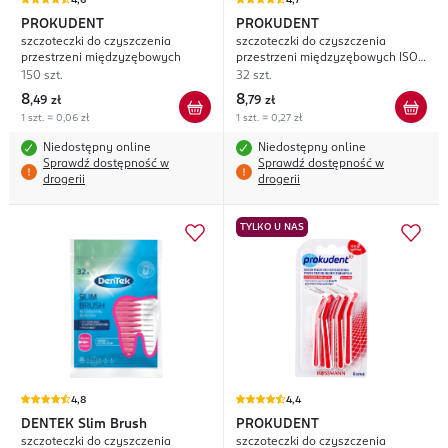
4,6
4,7
PROKUDENT
PROKUDENT
szczoteczki do czyszczenia
szczoteczki do czyszczenia
przestrzeni międzyzębowych
przestrzeni międzyzębowych ISO
2; 2,5 mm
150 szt.
32 szt.
8
8
,
49 zł
,
79 zł
1 szt. = 0,06 zł
1 szt. = 0,27 zł
Niedostępny online
Niedostępny online
Sprawdź dostępność w
Sprawdź dostępność w
drogerii
drogerii
TYLKO U NAS
4,8
4,4
DENTEK
Slim Brush
PROKUDENT
szczoteczki do czyszczenia
szczoteczki do czyszczenia