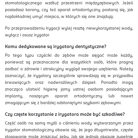
stomatologicznego wzdłuż przestrzeni międzyzębowych. Jeżeli
posiadasz korony, czy też aparat ortodontyczny postaraj się, jak
najdokładniej umyć miejsca, w których się one znajdują.
Po przeprowadzeniu irygacji wylej resztę niewykorzystanej wody,
wyłącz i osusz irygator.
Komu dedykowane są irygatory dentystyczne?
Po tego typu czyściki do zębów może sięgać może każdy,
ponieważ są przeznaczone dla wszystkich osób, które pragną
zadbać o zdrowie i atrakcyjny wygląd swojego uzębienia. Należy
zaznaczyć, że irygatory szczególnie sprawdzają się w przypadku
krwawiących oraz nadwrażliwych dziąseł. Ponadto mogą
znacząco ułatwić higienę jamy ustnej osobom posiadającym
implanty, noszącym aparat ortodontyczny lub nawet
zmagającym się z bardziej odsłoniętymi szyjkami zębowymi.
Czy częste korzystanie z irygatora może być szkodliwe?
Część osób na samą myśli o ciśnieniu wody wytwarzanym przez
irygator stomatologiczny obawia się, że jego długotrwałe, częste
stosowanie może zniszczyć zęby. Jak się jednak okazuje zupełnie