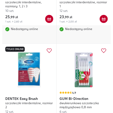
szczoteczki interdentalne,
szczoteczki interdentalne, rozmiar
rozmiary: 1, 2 i 3
1
10 szt.
12 szt.
25
23
,
99 zł
,
99 zł
1 szt. = 2,60 zł
1 szt. = 2,00 zł
Niedostępny online
Niedostępny online
TYLKO ONLINE
4,9
DENTEK
Easy Brush
GUM
Bi-Direction
szczoteczki interdentalne, rozmiar
dwukierunkowa szczoteczka
2
międzyzębowa 0,8 mm
12 szt.
6 szt.