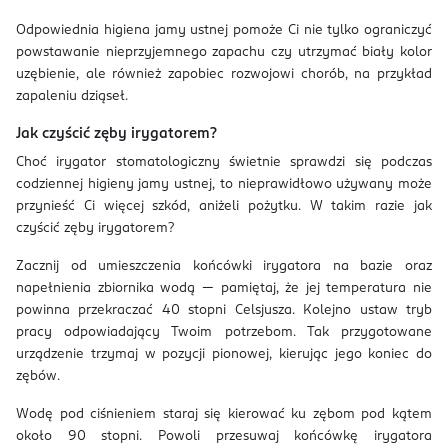
Odpowiednia higiena jamy ustnej pomoże Ci nie tylko ograniczyć
powstawanie nieprzyjemnego zapachu czy utrzymać biały kolor
uzębienie, ale również zapobiec rozwojowi chorób, na przykład
zapaleniu dziąseł.
Jak czyścić zęby irygatorem?
Choć irygator stomatologiczny świetnie sprawdzi się podczas
codziennej higieny jamy ustnej, to nieprawidłowo używany może
przynieść Ci więcej szkód, aniżeli pożytku. W takim razie jak
czyścić zęby irygatorem?
Zacznij od umieszczenia końcówki irygatora na bazie oraz
napełnienia zbiornika wodą — pamiętaj, że jej temperatura nie
powinna przekraczać 40 stopni Celsjusza. Kolejno ustaw tryb
pracy odpowiadający Twoim potrzebom. Tak przygotowane
urządzenie trzymaj w pozycji pionowej, kierując jego koniec do
zębów.
Wodę pod ciśnieniem staraj się kierować ku zębom pod kątem
około 90 stopni. Powoli przesuwaj końcówkę irygatora