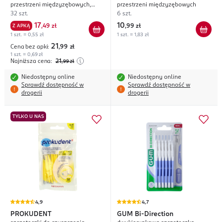
przestrzeni międzyzębowych,
przestrzeni międzyzębowych
bardzo delikatne
32 szt.
6 szt.
17
10
Z APKĄ
,
49 zł
,
99 zł
1 szt. = 0,55 zł
1 szt. = 1,83 zł
21
Cena bez apki:
,99
zł
1 szt. = 0,69 zł
Najniższa cena:
21
,99
zł
Niedostępny online
Niedostępny online
Sprawdź dostępność w
Sprawdź dostępność w
drogerii
drogerii
TYLKO U NAS
4,9
4,7
PROKUDENT
GUM
Bi-Direction