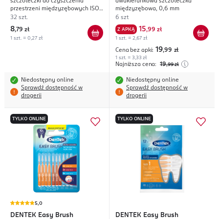
szczoteczki do czyszczenia
dwukierunkowa szczoteczka
przestrzeni międzyzębowych ISO
międzyzębowa, 0,6 mm
4; 3,5 mm
32 szt.
6 szt
8
15
,
79 zł
Z APKĄ
,
99 zł
1 szt. = 0,27 zł
1 szt. = 2,67 zł
19
Cena bez apki:
,99
zł
1 szt. = 3,33 zł
Najniższa cena:
19
,99
zł
Niedostępny online
Niedostępny online
Sprawdź dostępność w
Sprawdź dostępność w
drogerii
drogerii
TYLKO ONLINE
TYLKO ONLINE
5,0
DENTEK
Easy Brush
DENTEK
Easy Brush