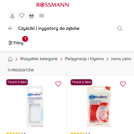
Czyściki i irygatory do zębów
1
Filtry
Wszystkie kategorie
Pielęgnacja i higiena
Jama ustna
11
PRODUKTÓW
TYLKO U NAS
TYLKO U NAS