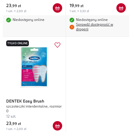
23
19
,
99 zł
,
99 zł
1 szt. = 2,00 zł
1 szt. = 3,33 zł
Niedostępny online
Niedostępny online
Sprawdź dostępność w
drogerii
TYLKO ONLINE
DENTEK
Easy Brush
szczoteczki interdentalne, rozmiar
0
12 szt.
23
,
99 zł
1 szt. = 2,00 zł