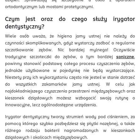
dziąseł. Sprawdzają się szczególnie u osób z aparatem
ortodontycznym lub mostami protetycznymi.
Czym jest oraz do czego służy irygator
dentystyczny?
Wiele osób uważa, że higiena jamy ustnej nie należy do
czynności skomplikowanych, gdyż wystarczy zadbać o regularne
szczotkowanie zębów. Nic bardziej mylnego! Oczywiście
tradycyjne szczoteczki do zębów, a tym bardziej
soniczne
,
powinny stanowić podstawę całego procesu czyszczenia zębów,
jednakże użytkowane w pojedynkę nie będą wystarczające.
Niestety przy ich wykorzystaniu często nie jesteś w stanie dotrzeć
do wszystkich zakamarków jamy ustnej. W celu jak
najdokładniejszego czyszczenia przestrzeni międzyzębowych oraz
kieszonek dziąsłowych możesz wzbogacić swoją rutynę o
innowacyjne, lecz ogólnodostępne urządzenia.
Irygator dentystyczny tworzy strumień wody pod ciśnieniem, za
pomocą którego szybko pozbędziesz się płytki nazębnej, a także
różnego rodzaju bakterii nagromadzonych w kieszonkach
dziąsłowych i okolicach międzyzębowych.