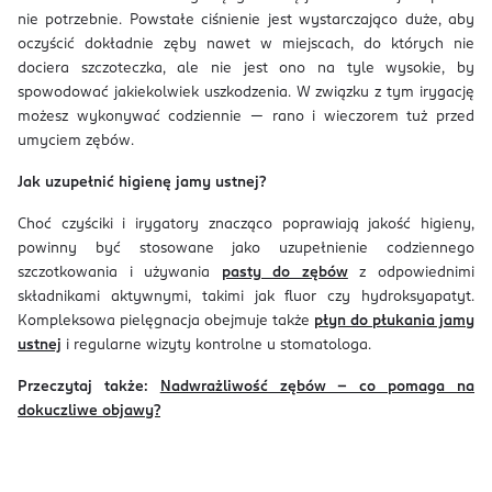
nie potrzebnie. Powstałe ciśnienie jest wystarczająco duże, aby
oczyścić dokładnie zęby nawet w miejscach, do których nie
dociera szczoteczka, ale nie jest ono na tyle wysokie, by
spowodować jakiekolwiek uszkodzenia. W związku z tym irygację
możesz wykonywać codziennie — rano i wieczorem tuż przed
umyciem zębów.
Jak uzupełnić higienę jamy ustnej?
Choć czyściki i irygatory znacząco poprawiają jakość higieny,
powinny być stosowane jako uzupełnienie codziennego
szczotkowania i używania
pasty do zębów
z odpowiednimi
składnikami aktywnymi, takimi jak fluor czy hydroksyapatyt.
Kompleksowa pielęgnacja obejmuje także
płyn do płukania jamy
ustnej
i regularne wizyty kontrolne u stomatologa.
Przeczytaj także:
Nadwrażliwość zębów – co pomaga na
dokuczliwe objawy?