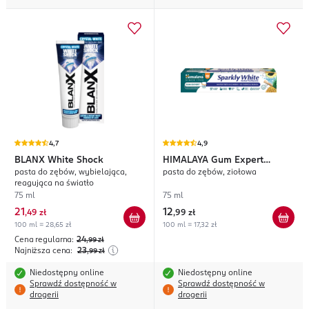
4,7
4,9
BLANX
White Shock
HIMALAYA
Gum Expert
pasta do zębów, wybielająca,
pasta do zębów, ziołowa
Sparkly White
reagująca na światło
75 ml
75 ml
21
12
,
49 zł
,
99 zł
100 ml = 28,65 zł
100 ml = 17,32 zł
Cena regularna:
24
,99
zł
Najniższa cena:
23
,99
zł
Niedostępny online
Niedostępny online
Sprawdź dostępność w
Sprawdź dostępność w
drogerii
drogerii