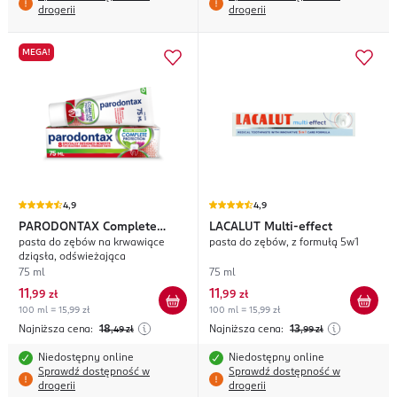
drogerii
drogerii
MEGA!
4,9
4,9
PARODONTAX
Complete
LACALUT
Multi-effect
pasta do zębów na krwawiące
pasta do zębów, z formułą 5w1
Protection Herbal Sensation
dziąsła, odświeżająca
75 ml
75 ml
11
11
,
99 zł
,
99 zł
100 ml = 15,99 zł
100 ml = 15,99 zł
Najniższa cena:
18
Najniższa cena:
13
,49
zł
,99
zł
Niedostępny online
Niedostępny online
Sprawdź dostępność w
Sprawdź dostępność w
drogerii
drogerii