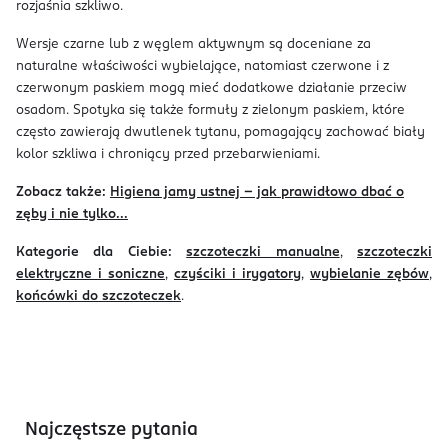
rozjaśnia szkliwo.
Wersje czarne lub z węglem aktywnym są doceniane za
naturalne właściwości wybielające, natomiast czerwone i z
czerwonym paskiem mogą mieć dodatkowe działanie przeciw
osadom. Spotyka się także formuły z zielonym paskiem, które
często zawierają dwutlenek tytanu, pomagający zachować biały
kolor szkliwa i chroniący przed przebarwieniami.
Zobacz także:
Higiena jamy ustnej – jak prawidłowo dbać o
zęby i nie tylko...
Kategorie dla Ciebie:
szczoteczki manualne
,
szczoteczki
elektryczne i soniczne
,
czyściki i irygatory
,
wybielanie zębów
,
końcówki do szczoteczek
.
Najczęstsze pytania