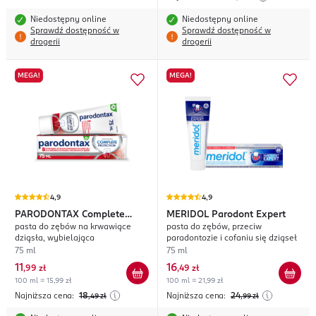
Niedostępny online
Niedostępny online
Sprawdź dostępność w
Sprawdź dostępność w
drogerii
drogerii
MEGA!
MEGA!
4,9
4,9
PARODONTAX
Complete
MERIDOL
Parodont Expert
pasta do zębów na krwawiące
pasta do zębów, przeciw
Protection Whitening
dziąsła, wybielająca
paradontozie i cofaniu się dziąseł
75 ml
75 ml
11
16
,
99 zł
,
49 zł
100 ml = 15,99 zł
100 ml = 21,99 zł
Najniższa cena:
18
Najniższa cena:
24
,49
zł
,99
zł