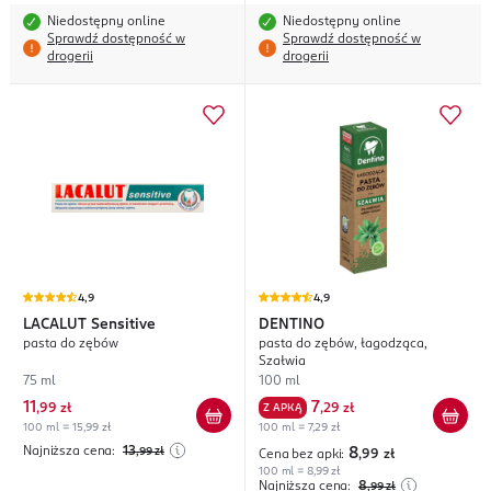
Niedostępny online
Niedostępny online
Sprawdź dostępność w
Sprawdź dostępność w
drogerii
drogerii
4,9
4,9
LACALUT
Sensitive
DENTINO
pasta do zębów
pasta do zębów, łagodząca,
Szałwia
75 ml
100 ml
11
7
,
99 zł
Z APKĄ
,
29 zł
100 ml = 15,99 zł
100 ml = 7,29 zł
Najniższa cena:
13
,99
zł
8
Cena bez apki:
,99
zł
100 ml = 8,99 zł
Najniższa cena:
8
,99
zł