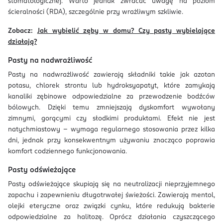
stomatologicznej. Warto jednak zwracać uwagę na poziom
ścieralności (RDA), szczególnie przy wrażliwym szkliwie.
Zobacz:
Jak wybielić zęby w domu? Czy pasty wybielające
działają?
Pasty na nadwrażliwość
Pasty na nadwrażliwość zawierają składniki takie jak azotan
potasu, chlorek strontu lub hydroksyapatyt, które zamykają
kanaliki zębinowe odpowiedzialne za przewodzenie bodźców
bólowych. Dzięki temu zmniejszają dyskomfort wywołany
zimnymi, gorącymi czy słodkimi produktami. Efekt nie jest
natychmiastowy – wymaga regularnego stosowania przez kilka
dni, jednak przy konsekwentnym używaniu znacząco poprawia
komfort codziennego funkcjonowania.
Pasty odświeżające
Pasty odświeżające skupiają się na neutralizacji nieprzyjemnego
zapachu i zapewnieniu długotrwałej świeżości. Zawierają mentol,
olejki eteryczne oraz związki cynku, które redukują bakterie
odpowiedzialne za halitozę. Oprócz działania czyszczącego