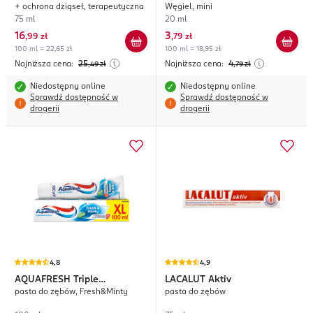
+ ochrona dziąseł, terapeutyczna
Węgiel, mini
Prevent
75 ml
20 ml
16
3
,
99 zł
,
79 zł
100 ml = 22,65 zł
100 ml = 18,95 zł
Najniższa cena:
25
Najniższa cena:
4
,49
zł
,79
zł
Niedostępny online
Niedostępny online
Sprawdź dostępność w
Sprawdź dostępność w
drogerii
drogerii
4,8
4,9
AQUAFRESH
Triple
LACALUT
Aktiv
pasta do zębów, Fresh&Minty
pasta do zębów
Protection