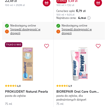
22
5
,
49 zł
Z APKĄ
,
49 zł
100 ml = 29,99 zł
100 ml = 7,32 zł
6
Cena bez apki:
,79
zł
100 ml = 9,05 zł
Najniższa cena:
6
,79
zł
Niedostępny online
Niedostępny online
Sprawdź dostępność w
Sprawdź dostępność w
drogerii
drogerii
TYLKO U NAS
4,8
4,9
PROKUDENT
Natural Pearls
BIOREPAIR
Oral Care Gum
pasta do zębów
pasta do zębów, dla
Protection
podrażnionych dziąseł
75 ml
75 ml