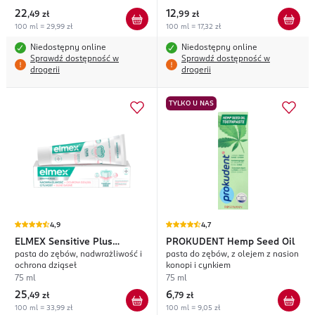
22
12
,
49 zł
,
99 zł
100 ml = 29,99 zł
100 ml = 17,32 zł
Niedostępny online
Niedostępny online
Sprawdź dostępność w
Sprawdź dostępność w
drogerii
drogerii
TYLKO U NAS
4,9
4,7
ELMEX
Sensitive Plus
PROKUDENT
Hemp Seed Oil
pasta do zębów, nadwrażliwość i
pasta do zębów, z olejem z nasion
Sensitivity + Gum Care
ochrona dziąseł
konopi i cynkiem
75 ml
75 ml
25
6
,
49 zł
,
79 zł
100 ml = 33,99 zł
100 ml = 9,05 zł