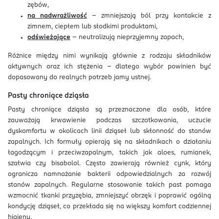
zębów,
na nadwrażliwość
– zmniejszają ból przy kontakcie z
zimnem, ciepłem lub słodkimi produktami,
odświeżające
– neutralizują nieprzyjemny zapach,
Różnice między nimi wynikają głównie z rodzaju składników
aktywnych oraz ich stężenia – dlatego wybór powinien być
dopasowany do realnych potrzeb jamy ustnej.
Pasty chroniące dziąsła
Pasty chroniące dziąsła są przeznaczone dla osób, które
zauważają krwawienie podczas szczotkowania, uczucie
dyskomfortu w okolicach linii dziąseł lub skłonność do stanów
zapalnych. Ich formuły opierają się na składnikach o działaniu
łagodzącym i przeciwzapalnym, takich jak aloes, rumianek,
szałwia czy bisabolol. Często zawierają również cynk, który
ogranicza namnażanie bakterii odpowiedzialnych za rozwój
stanów zapalnych. Regularne stosowanie takich past pomaga
wzmocnić tkanki przyzębia, zmniejszyć obrzęk i poprawić ogólną
kondycję dziąseł, co przekłada się na większy komfort codziennej
higieny.