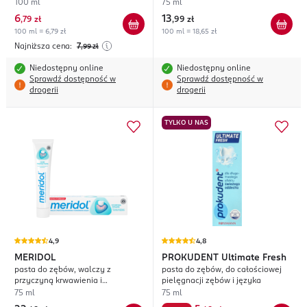
100 ml
75 ml
6
13
,
79 zł
,
99 zł
100 ml = 6,79 zł
100 ml = 18,65 zł
Najniższa cena:
7
,99
zł
Niedostępny online
Niedostępny online
Sprawdź dostępność w
Sprawdź dostępność w
drogerii
drogerii
TYLKO U NAS
4,9
4,8
MERIDOL
PROKUDENT
Ultimate Fresh
pasta do zębów, walczy z
pasta do zębów, do całościowej
przyczyną krwawienia i
pielęgnacji zębów i języka
podrażnienia dziąseł
75 ml
75 ml