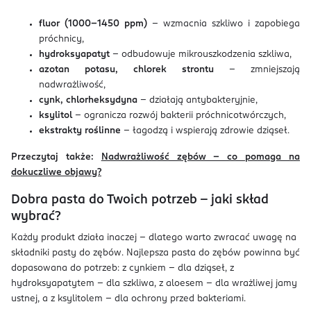
fluor (1000–1450 ppm)
– wzmacnia szkliwo i zapobiega
próchnicy,
hydroksyapatyt
– odbudowuje mikrouszkodzenia szkliwa,
azotan potasu, chlorek strontu
– zmniejszają
nadwrażliwość,
cynk, chlorheksydyna
– działają antybakteryjnie,
ksylitol
– ogranicza rozwój bakterii próchnicotwórczych,
ekstrakty roślinne
– łagodzą i wspierają zdrowie dziąseł.
Przeczytaj także:
Nadwrażliwość zębów – co pomaga na
dokuczliwe objawy?
Dobra pasta do Twoich potrzeb – jaki skład
wybrać?
Każdy produkt działa inaczej – dlatego warto zwracać uwagę na
składniki pasty do zębów. Najlepsza pasta do zębów powinna być
dopasowana do potrzeb: z cynkiem – dla dziąseł, z
hydroksyapatytem – dla szkliwa, z aloesem – dla wrażliwej jamy
ustnej, a z ksylitolem – dla ochrony przed bakteriami.