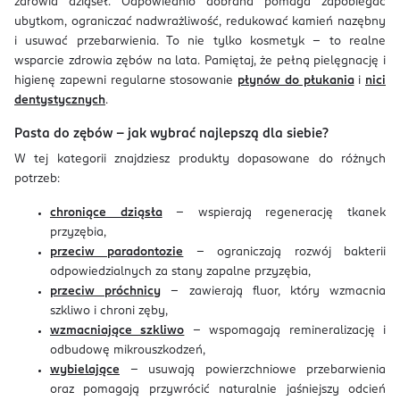
zdrowia dziąseł. Odpowiednio dobrana pomaga zapobiegać
ubytkom, ograniczać nadwrażliwość, redukować kamień nazębny
i usuwać przebarwienia. To nie tylko kosmetyk – to realne
wsparcie zdrowia zębów na lata. Pamiętaj, że pełną pielęgnację i
higienę zapewni regularne stosowanie
płynów do płukania
i
nici
dentystycznych
.
Pasta do zębów – jak wybrać najlepszą dla siebie?
W tej kategorii znajdziesz produkty dopasowane do różnych
potrzeb:
chroniące dziąsła
– wspierają regenerację tkanek
przyzębia,
przeciw paradontozie
– ograniczają rozwój bakterii
odpowiedzialnych za stany zapalne przyzębia,
przeciw próchnicy
– zawierają fluor, który wzmacnia
szkliwo i chroni zęby,
wzmacniające szkliwo
– wspomagają remineralizację i
odbudowę mikrouszkodzeń,
wybielające
– usuwają powierzchniowe przebarwienia
oraz pomagają przywrócić naturalnie jaśniejszy odcień