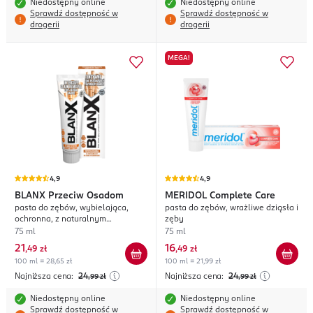
Niedostępny online
Niedostępny online
Sprawdź dostępność w
Sprawdź dostępność w
drogerii
drogerii
MEGA!
4,9
4,9
BLANX
Przeciw Osadom
MERIDOL
Complete Care
pasta do zębów, wybielająca,
pasta do zębów, wrażliwe dziąsła i
ochronna, z naturalnym
zęby
bambusem
75 ml
75 ml
21
16
,
49 zł
,
49 zł
100 ml = 28,65 zł
100 ml = 21,99 zł
Najniższa cena:
24
Najniższa cena:
24
,99
zł
,99
zł
Niedostępny online
Niedostępny online
Sprawdź dostępność w
Sprawdź dostępność w