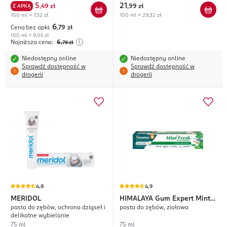
5
21
Z APKĄ
,
49 zł
,
99 zł
100 ml = 7,32 zł
100 ml = 29,32 zł
6
Cena bez apki:
,79
zł
100 ml = 9,05 zł
Najniższa cena:
6
,79
zł
Niedostępny online
Niedostępny online
Sprawdź dostępność w
Sprawdź dostępność w
drogerii
drogerii
4,8
4,9
MERIDOL
HIMALAYA
Gum Expert Mint
pasta do zębów, ochrona dziąseł i
pasta do zębów, ziołowa
Fresh
delikatne wybielanie
75 ml
75 ml