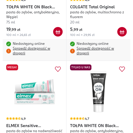
4,8
4,8
TOŁPA WHITE ON
Black
COLGATE
Total Original
pasta do zębów, antybakteryjna,
pasta do zębów, multiochronna z
White
Węgiel
fluorem
75 ml
20 ml
19
5
,
99 zł
,
99 zł
100 ml = 26,65 zł
100 ml = 29,95 zł
Niedostępny online
Niedostępny online
Sprawdź dostępność w
Sprawdź dostępność w
drogerii
drogerii
MEGA!
TYLKO U NAS
4,9
4,7
ELMEX
Sensitive
TOŁPA WHITE ON
Black
pasta do zębów na nadwrażliwość
pasta do zębów, antybakteryjna,
Professional Repair &
White