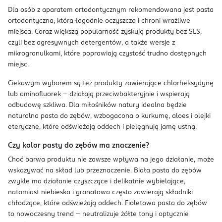
Dla osób z aparatem ortodontycznym rekomendowana jest pasta
ortodontyczna, która łagodnie oczyszcza i chroni wrażliwe
miejsca. Coraz większą popularność zyskują produkty bez SLS,
czyli bez agresywnych detergentów, a także wersje z
mikrogranulkami, które poprawiają czystość trudno dostępnych
miejsc.
Ciekawym wyborem są też produkty zawierające chlorheksydynę
lub aminofluorek – działają przeciwbakteryjnie i wspierają
odbudowę szkliwa. Dla miłośników natury idealna będzie
naturalna pasta do zębów, wzbogacona o kurkumę, aloes i olejki
eteryczne, które odświeżają oddech i pielęgnują jamę ustną.
Czy kolor pasty do zębów ma znaczenie?
Choć barwa produktu nie zawsze wpływa na jego działanie, może
wskazywać na skład lub przeznaczenie. Biała pasta do zębów
zwykle ma działanie czyszczące i delikatnie wybielające,
natomiast niebieska i granatowa często zawierają składniki
chłodzące, które odświeżają oddech. Fioletowa pasta do zębów
to nowoczesny trend – neutralizuje żółte tony i optycznie