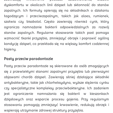
dyskomfortu w okolicach linii dziąseł lub skłonność do stanów
zapalnych. Ich formuły opierają się na składnikach o działaniu
łagodzącym i przeciwzapalnym, takich jak aloes, rumianek,
szałwia czy bisabolol. Często zawierają również cynk, który
ogranicza namnażanie bakterii odpowiedzialnych za rozwój
stanów zapalnych. Regularne stosowanie takich past pomaga
wzmocnić tkanki przyzębia, zmniejszyć obrzęk i poprawić ogólną
kondycję dziąseł, co przekłada się na większy komfort codziennej
higieny.
Pasty przeciw paradontozie
Pasty przeciw paradontozie są skierowane do osób zmagających
się z przewlekłymi stanami zapalnymi przyzębia lub pierwszymi
objawami chorób dziąseł. Zawierają silniej działające składniki
antybakteryjne, takie jak chlorheksydyna, wyższe stężenia cynku
czy specjalistyczne kompleksy przeciwbakteryjne. Ich zadaniem
jest ograniczenie namnażania się bakterii w kieszonkach
dziąsłowych oraz wsparcie procesu gojenia. Przy regularnym
stosowaniu pomagają zmniejszyć krwawienie, redukują obrzęk i
wspierają utrzymanie zdrowej struktury przyzębia.