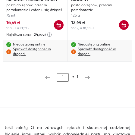
MERIDOL
Parodont Expert
BIODENT
pasta do zębów, przeciw
pasta do zębów, przeciw
paradontozie i cofaniu się dziąseł
paradontozie
75 ml
125 g
16
12
,
49 zł
,
99 zł
100 ml = 21,99 zł
100 g = 10,39 zł
Najniższa cena:
24
,99
zł
Niedostępny online
Niedostępny online
Sprawdź dostępność w
Sprawdź dostępność w
drogerii
drogerii
z
1
Jeśli zależy Ci na zdrowych zębach i skutecznej codziennej
higienie jamy ustnej, wybór odpowiedniej pasty ma kluczowe