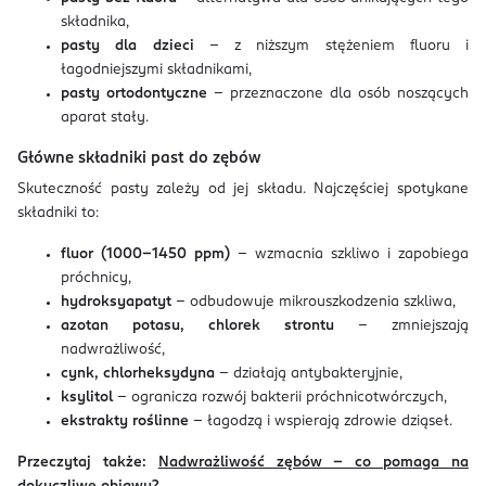
składnika,
pasty dla dzieci
– z niższym stężeniem fluoru i
łagodniejszymi składnikami,
pasty ortodontyczne
– przeznaczone dla osób noszących
aparat stały.
Główne składniki past do zębów
Skuteczność pasty zależy od jej składu. Najczęściej spotykane
składniki to:
fluor (1000–1450 ppm)
– wzmacnia szkliwo i zapobiega
próchnicy,
hydroksyapatyt
– odbudowuje mikrouszkodzenia szkliwa,
azotan potasu, chlorek strontu
– zmniejszają
nadwrażliwość,
cynk, chlorheksydyna
– działają antybakteryjnie,
ksylitol
– ogranicza rozwój bakterii próchnicotwórczych,
ekstrakty roślinne
– łagodzą i wspierają zdrowie dziąseł.
Przeczytaj także:
Nadwrażliwość zębów – co pomaga na