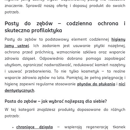
znaczenie. Sprawdź naszą ofertę i dopasuj produkt do swoich
potrzeb.
Pasty do zębów – codzienna ochrona i
skuteczna profilaktyka
Pasty do zębów to podstawowy element codziennej
higieny
jamy ustnej
. Ich zadaniem jest usuwanie płytki nazębnej,
ochrona przed próchnicą, wzmacnianie szkliwa oraz wsparcie
zdrowia dziąseł. Odpowiednio dobrana pomaga zapobiegać
ubytkom, ograniczać nadwrażliwość, redukować kamień nazębny
i usuwać przebarwienia. To nie tylko kosmetyk – to realne
wsparcie zdrowia zębów na lata. Pamiętaj, że pełną pielęgnację i
higienę zapewni regularne stosowanie
płynów do płukania
i
nici
dentystycznych
.
Pasta do zębów – jak wybrać najlepszą dla siebie?
W tej kategorii znajdziesz produkty dopasowane do różnych
potrzeb:
chroniące dziąsła
– wspierają regenerację tkanek