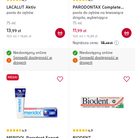
4,9
4,9
LACALUT
Aktiv
PARODONTAX
Complete
pasta do zębów
pasta do zębów na krwawiące
Protection Whitening
dziąsła, wybielająca
75 ml
75 ml
13
11
,
99 zł
,
99 zł
100 ml = 18,65 zł
100 ml = 15,99 zł
Najniższa cena:
18
,49
zł
Niedostępny online
Niedostępny online
Sprawdź dostępność w
Sprawdź dostępność w
drogerii
drogerii
MEGA!
4,9
4,9