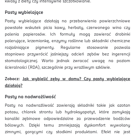
kwasy z diety czy intensywne szczotkowanie.
Pasty wybielające
Pasty wybielające działają na przebarwienia powierzchniowe
powstałe wskutek picia kawy, herbaty, czerwonego wina czy
palenia papierosów. Ich formuły mogą zawierać drobinki
polerujące, krzemionkę, enzymy roślinne lub składniki chemiczne
rozjaśniające pigmenty. Regularne stosowanie pozwala
stopniowo przywrócić jaśniejszy odcień zębów bez ingerencji
stomatologicznej. Warto jednak zwracać uwagę na poziom
ścieralności (RDA), szczególnie przy wrażliwym szkliwie.
Zobacz:
Jak wybielić zęby w domu? Czy pasty wybielające
działają?
Pasty na nadwrażliwość
Pasty na nadwrażliwość zawierają składniki takie jak azotan
potasu, chlorek strontu lub hydroksyapatyt, które zamykają
kanaliki zębinowe odpowiedzialne za przewodzenie bodźców
bólowych. Dzięki temu zmniejszają dyskomfort wywołany
zimnymi, gorącymi czy słodkimi produktami. Efekt nie jest