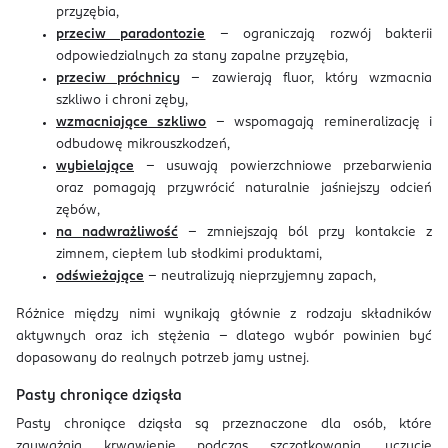
przyzębia,
przeciw paradontozie
– ograniczają rozwój bakterii
odpowiedzialnych za stany zapalne przyzębia,
przeciw próchnicy
– zawierają fluor, który wzmacnia
szkliwo i chroni zęby,
wzmacniające szkliwo
– wspomagają remineralizację i
odbudowę mikrouszkodzeń,
wybielające
– usuwają powierzchniowe przebarwienia
oraz pomagają przywrócić naturalnie jaśniejszy odcień
zębów,
na nadwrażliwość
– zmniejszają ból przy kontakcie z
zimnem, ciepłem lub słodkimi produktami,
odświeżające
– neutralizują nieprzyjemny zapach,
Różnice między nimi wynikają głównie z rodzaju składników
aktywnych oraz ich stężenia – dlatego wybór powinien być
dopasowany do realnych potrzeb jamy ustnej.
Pasty chroniące dziąsła
Pasty chroniące dziąsła są przeznaczone dla osób, które
zauważają krwawienie podczas szczotkowania, uczucie