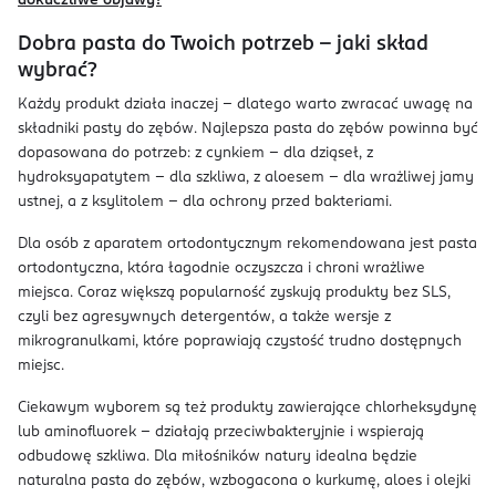
dokuczliwe objawy?
Dobra pasta do Twoich potrzeb – jaki skład
wybrać?
Każdy produkt działa inaczej – dlatego warto zwracać uwagę na
składniki pasty do zębów. Najlepsza pasta do zębów powinna być
dopasowana do potrzeb: z cynkiem – dla dziąseł, z
hydroksyapatytem – dla szkliwa, z aloesem – dla wrażliwej jamy
ustnej, a z ksylitolem – dla ochrony przed bakteriami.
Dla osób z aparatem ortodontycznym rekomendowana jest pasta
ortodontyczna, która łagodnie oczyszcza i chroni wrażliwe
miejsca. Coraz większą popularność zyskują produkty bez SLS,
czyli bez agresywnych detergentów, a także wersje z
mikrogranulkami, które poprawiają czystość trudno dostępnych
miejsc.
Ciekawym wyborem są też produkty zawierające chlorheksydynę
lub aminofluorek – działają przeciwbakteryjnie i wspierają
odbudowę szkliwa. Dla miłośników natury idealna będzie
naturalna pasta do zębów, wzbogacona o kurkumę, aloes i olejki