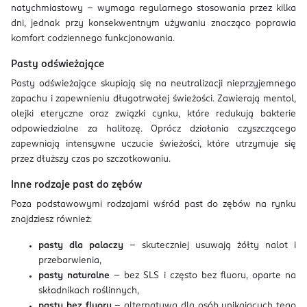
natychmiastowy – wymaga regularnego stosowania przez kilka
dni, jednak przy konsekwentnym używaniu znacząco poprawia
komfort codziennego funkcjonowania.
Pasty odświeżające
Pasty odświeżające skupiają się na neutralizacji nieprzyjemnego
zapachu i zapewnieniu długotrwałej świeżości. Zawierają mentol,
olejki eteryczne oraz związki cynku, które redukują bakterie
odpowiedzialne za halitozę. Oprócz działania czyszczącego
zapewniają intensywne uczucie świeżości, które utrzymuje się
przez dłuższy czas po szczotkowaniu.
Inne rodzaje past do zębów
Poza podstawowymi rodzajami wśród past do zębów na rynku
znajdziesz również:
pasty dla palaczy
– skuteczniej usuwają żółty nalot i
przebarwienia,
pasty naturalne
– bez SLS i często bez fluoru, oparte na
składnikach roślinnych,
pasty bez fluoru
– alternatywa dla osób unikających tego