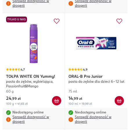
Sprawdź dostępność w
Sprawdź dostępność w
drogerii
drogerii
TYLKO U NAS
4,7
4,9
TOŁPA WHITE ON
Yummy!
ORAL-B
Pro Junior
pasta do zębów, wybielająca,
pasta do zębów dla dzieci 6-12 lat
Passionfruit&Mango
60 g
75 ml
24
14
,
99 zł
,
99 zł
100 g = 41,65 zł
100 ml = 19,99 zł
Niedostępny online
Niedostępny online
Sprawdź dostępność w
Sprawdź dostępność w
drogerii
drogerii