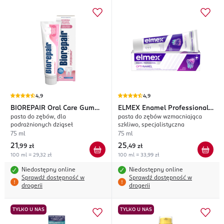
4,9
4,9
BIOREPAIR
Oral Care Gum
ELMEX
Enamel Professional
pasta do zębów, dla
pasta do zębów wzmacniająca
Protection
Opti-Namel
podrażnionych dziąseł
szkliwo, specjalistyczna
75 ml
75 ml
21
25
,
99 zł
,
49 zł
100 ml = 29,32 zł
100 ml = 33,99 zł
Niedostępny online
Niedostępny online
Sprawdź dostępność w
Sprawdź dostępność w
drogerii
drogerii
TYLKO U NAS
TYLKO U NAS