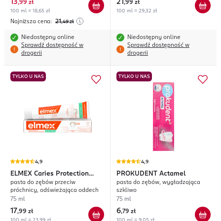
13
21
,
99 zł
,
99 zł
100 ml = 18,65 zł
100 ml = 29,32 zł
Najniższa cena:
21
,49
zł
Niedostępny online
Niedostępny online
Sprawdź dostępność w
Sprawdź dostępność w
drogerii
drogerii
TYLKO U NAS
TYLKO U NAS
4,9
4,9
ELMEX
Caries Protection
PROKUDENT
Actamel
pasta do zębów przeciw
pasta do zębów, wygładzająca
Extra Fresh
próchnicy, odświeżająca oddech
szkliwo
75 ml
75 ml
17
6
,
99 zł
,
79 zł
100 ml = 23,99 zł
100 ml = 9,05 zł