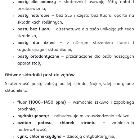
pasty dla palaczy
– skuteczniej usuwają żółty nalot i
przebarwienia,
pasty naturalne
– bez SLS i często bez fluoru, oparte na
składnikach roślinnych,
pasty bez fluoru
– alternatywa dla osób unikających tego
składnika,
pasty dla dzieci
– z niższym stężeniem fluoru i
łagodniejszymi składnikami,
pasty ortodontyczne
– przeznaczone dla osób noszących
aparat stały.
Główne składniki past do zębów
Skuteczność pasty zależy od jej składu. Najczęściej spotykane
składniki to:
fluor (1000–1450 ppm)
– wzmacnia szkliwo i zapobiega
próchnicy,
hydroksyapatyt
– odbudowuje mikrouszkodzenia szkliwa,
azotan potasu, chlorek strontu
– zmniejszają
nadwrażliwość,
cynk, chlorheksydyna
– działają antybakteryjnie,