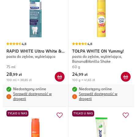
4,8
4,8
RAPID WHITE
Ultra White &
TOŁPA WHITE ON
Yummy!
pasta do zębów, wybielająca
pasta do zębów, wybielająca,
Repair
Banana&Vanilla Shake
75 ml
60 g
28
24
,
99 zł
,
99 zł
100 ml = 38,65 zł
100 g = 41,65 zł
Niedostępny online
Niedostępny online
Sprawdź dostępność w
Sprawdź dostępność w
drogerii
drogerii
TYLKO U NAS
TYLKO U NAS