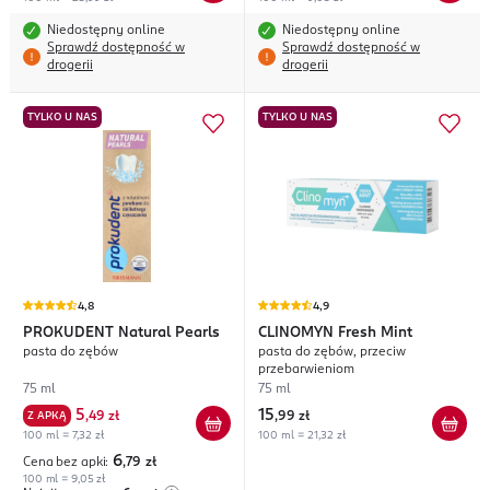
Niedostępny online
Niedostępny online
Sprawdź dostępność w
Sprawdź dostępność w
drogerii
drogerii
TYLKO U NAS
TYLKO U NAS
4,8
4,9
PROKUDENT
Natural Pearls
CLINOMYN
Fresh Mint
pasta do zębów
pasta do zębów, przeciw
przebarwieniom
75 ml
75 ml
5
15
Z APKĄ
,
49 zł
,
99 zł
100 ml = 7,32 zł
100 ml = 21,32 zł
6
Cena bez apki:
,79
zł
100 ml = 9,05 zł