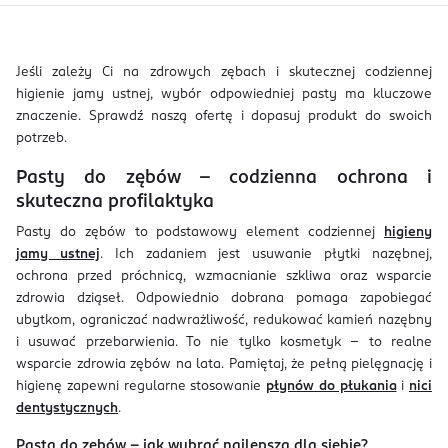
Jeśli zależy Ci na zdrowych zębach i skutecznej codziennej
higienie jamy ustnej, wybór odpowiedniej pasty ma kluczowe
znaczenie. Sprawdź naszą ofertę i dopasuj produkt do swoich
potrzeb.
Pasty do zębów – codzienna ochrona i
skuteczna profilaktyka
Pasty do zębów to podstawowy element codziennej
higieny
jamy ustnej
. Ich zadaniem jest usuwanie płytki nazębnej,
ochrona przed próchnicą, wzmacnianie szkliwa oraz wsparcie
zdrowia dziąseł. Odpowiednio dobrana pomaga zapobiegać
ubytkom, ograniczać nadwrażliwość, redukować kamień nazębny
i usuwać przebarwienia. To nie tylko kosmetyk – to realne
wsparcie zdrowia zębów na lata. Pamiętaj, że pełną pielęgnację i
higienę zapewni regularne stosowanie
płynów do płukania
i
nici
dentystycznych
.
Pasta do zębów – jak wybrać najlepszą dla siebie?