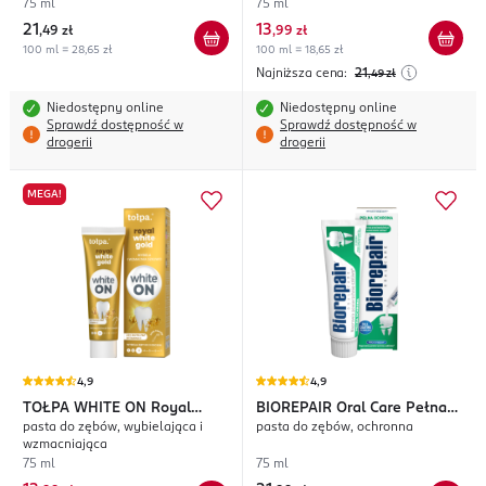
75 ml
75 ml
21
13
,
49 zł
,
99 zł
100 ml = 28,65 zł
100 ml = 18,65 zł
Najniższa cena:
21
,49
zł
Niedostępny online
Niedostępny online
Sprawdź dostępność w
Sprawdź dostępność w
drogerii
drogerii
MEGA!
4,9
4,9
TOŁPA WHITE ON
Royal
BIOREPAIR
Oral Care Pełna
pasta do zębów, wybielająca i
pasta do zębów, ochronna
White Gold
Ochrona
wzmacniająca
75 ml
75 ml