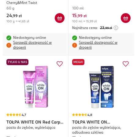
Cherry&Mint Twist
60 g
100 ml
24
15
,
99 zł
,
99 zł
100 g = 41,65 zł
100 ml = 15,99 zł
Najniższa cena:
23
,99
zł
Niedostępny online
Niedostępny online
Sprawdź dostępność w
Sprawdź dostępność w
drogerii
drogerii
TYLKO U NAS
MEGA!
4,7
4,8
TOŁPA WHITE ON
Red Carpet
TOŁPA WHITE ON
pasta do zębów, wybielająca
pasta do zębów wybielająca,
Smile
Microbiome & Enamel Repair
odbudowa szkliwa