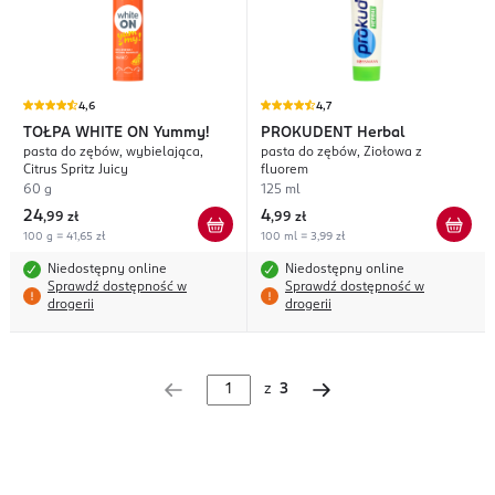
4,6
4,7
TOŁPA WHITE ON
Yummy!
PROKUDENT
Herbal
pasta do zębów, wybielająca,
pasta do zębów, Ziołowa z
Citrus Spritz Juicy
fluorem
60 g
125 ml
24
4
,
99 zł
,
99 zł
100 g = 41,65 zł
100 ml = 3,99 zł
Niedostępny online
Niedostępny online
Sprawdź dostępność w
Sprawdź dostępność w
drogerii
drogerii
z
3