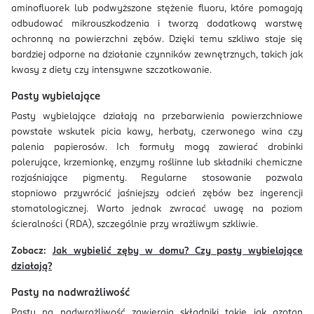
aminofluorek lub podwyższone stężenie fluoru, które pomagają
odbudować mikrouszkodzenia i tworzą dodatkową warstwę
ochronną na powierzchni zębów. Dzięki temu szkliwo staje się
bardziej odporne na działanie czynników zewnętrznych, takich jak
kwasy z diety czy intensywne szczotkowanie.
Pasty wybielające
Pasty wybielające działają na przebarwienia powierzchniowe
powstałe wskutek picia kawy, herbaty, czerwonego wina czy
palenia papierosów. Ich formuły mogą zawierać drobinki
polerujące, krzemionkę, enzymy roślinne lub składniki chemiczne
rozjaśniające pigmenty. Regularne stosowanie pozwala
stopniowo przywrócić jaśniejszy odcień zębów bez ingerencji
stomatologicznej. Warto jednak zwracać uwagę na poziom
ścieralności (RDA), szczególnie przy wrażliwym szkliwie.
Zobacz:
Jak wybielić zęby w domu? Czy pasty wybielające
działają?
Pasty na nadwrażliwość
Pasty na nadwrażliwość zawierają składniki takie jak azotan