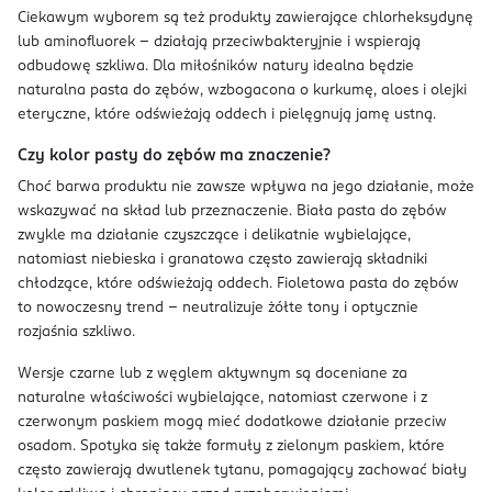
Ciekawym wyborem są też produkty zawierające chlorheksydynę
lub aminofluorek – działają przeciwbakteryjnie i wspierają
odbudowę szkliwa. Dla miłośników natury idealna będzie
naturalna pasta do zębów, wzbogacona o kurkumę, aloes i olejki
eteryczne, które odświeżają oddech i pielęgnują jamę ustną.
Czy kolor pasty do zębów ma znaczenie?
Choć barwa produktu nie zawsze wpływa na jego działanie, może
wskazywać na skład lub przeznaczenie. Biała pasta do zębów
zwykle ma działanie czyszczące i delikatnie wybielające,
natomiast niebieska i granatowa często zawierają składniki
chłodzące, które odświeżają oddech. Fioletowa pasta do zębów
to nowoczesny trend – neutralizuje żółte tony i optycznie
rozjaśnia szkliwo.
Wersje czarne lub z węglem aktywnym są doceniane za
naturalne właściwości wybielające, natomiast czerwone i z
czerwonym paskiem mogą mieć dodatkowe działanie przeciw
osadom. Spotyka się także formuły z zielonym paskiem, które
często zawierają dwutlenek tytanu, pomagający zachować biały