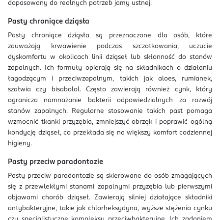
dopasowany do realnych potrzeb jamy ustnej.
Pasty chroniące dziąsła
Pasty chroniące dziąsła są przeznaczone dla osób, które
zauważają krwawienie podczas szczotkowania, uczucie
dyskomfortu w okolicach linii dziąseł lub skłonność do stanów
zapalnych. Ich formuły opierają się na składnikach o działaniu
łagodzącym i przeciwzapalnym, takich jak aloes, rumianek,
szałwia czy bisabolol. Często zawierają również cynk, który
ogranicza namnażanie bakterii odpowiedzialnych za rozwój
stanów zapalnych. Regularne stosowanie takich past pomaga
wzmocnić tkanki przyzębia, zmniejszyć obrzęk i poprawić ogólną
kondycję dziąseł, co przekłada się na większy komfort codziennej
higieny.
Pasty przeciw paradontozie
Pasty przeciw paradontozie są skierowane do osób zmagających
się z przewlekłymi stanami zapalnymi przyzębia lub pierwszymi
objawami chorób dziąseł. Zawierają silniej działające składniki
antybakteryjne, takie jak chlorheksydyna, wyższe stężenia cynku
czy specjalistyczne kompleksy przeciwbakteryjne. Ich zadaniem