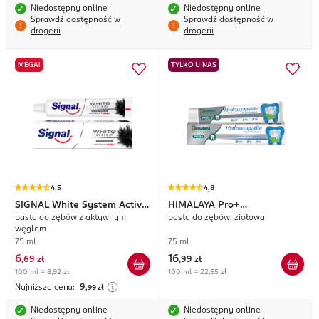
Niedostępny online
Niedostępny online
Sprawdź dostępność w
Sprawdź dostępność w
drogerii
drogerii
MEGA!
TYLKO U NAS
4,5
4,8
SIGNAL
White System Active
HIMALAYA
Pro+
pasta do zębów z aktywnym
pasta do zębów, ziołowa
Charcoal
Hydroxyapatite
węglem
75 ml
75 ml
6
16
,
69 zł
,
99 zł
100 ml = 8,92 zł
100 ml = 22,65 zł
Najniższa cena:
9
,99
zł
Niedostępny online
Niedostępny online