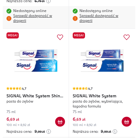
Najniższa cena:
6
,79
zł
Niedostępny online
Niedostępny online
Sprawdź dostępność w
Sprawdź dostępność w
drogerii
drogerii
MEGA!
MEGA!
4,7
4,7
SIGNAL
White System Shine
SIGNAL
White System
pasta do zębów
pasta do zębów, wybielająca,
Bright
łagodna formuła
75 ml
75 ml
6
6
,
69 zł
,
69 zł
100 ml = 8,92 zł
100 ml = 8,92 zł
Najniższa cena:
9
Najniższa cena:
9
,99
zł
,99
zł