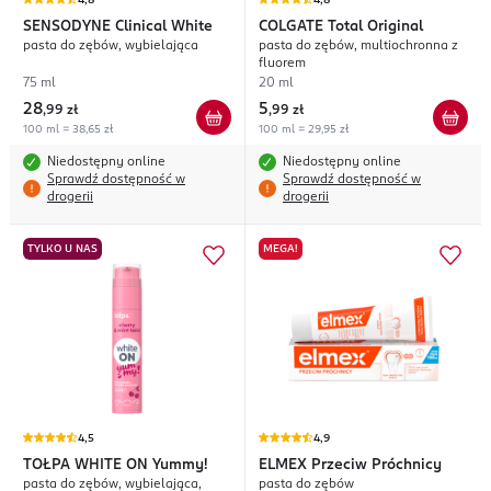
4,8
4,8
SENSODYNE
Clinical White
COLGATE
Total Original
pasta do zębów, wybielająca
pasta do zębów, multiochronna z
fluorem
75 ml
20 ml
28
5
,
99 zł
,
99 zł
100 ml = 38,65 zł
100 ml = 29,95 zł
Niedostępny online
Niedostępny online
Sprawdź dostępność w
Sprawdź dostępność w
drogerii
drogerii
TYLKO U NAS
MEGA!
4,5
4,9
TOŁPA WHITE ON
Yummy!
ELMEX
Przeciw Próchnicy
pasta do zębów, wybielająca,
pasta do zębów