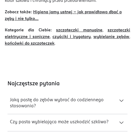
kolor szkliwa i chroniący przed przebarwieniami.
Zobacz także:
Higiena jamy ustnej – jak prawidłowo dbać o
zęby i nie tylko...
Kategorie dla Ciebie:
szczoteczki manualne
,
szczoteczki
elektryczne i soniczne
,
czyściki i irygatory
,
wybielanie zębów
,
końcówki do szczoteczek
.
Najczęstsze pytania
Jaką pastę do zębów wybrać do codziennego
stosowania?
Czy pasta wybielająca może uszkodzić szkliwo?