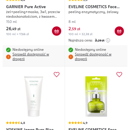
4,8
5,0
GARNIER
Pure Active
EVELINE COSMETICS
Face
żel+peeling+maska, 3w1, przeciw
peeling enzymatyczny, żelowy
Therapy Professional
niedoskonałościom, z kwasem
salicylowym
150 ml
8 ml
26
2
,
49 zł
,
59 zł
100 ml = 17,66 zł
100 ml = 32,38 zł
Najniższa cena:
3
,29
zł
Niedostępny online
Niedostępny online
Sprawdź dostępność w
Sprawdź dostępność w
drogerii
drogerii
4,8
4,9