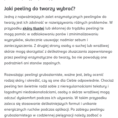
Jaki peeling do twarzy wybrać?
Jedną z najważniejszych zalet enzymatycznych peelingów do
twarzy jest ich zdolność w rozwiązywaniu różnych problemów. W
przypadku
skóry tłustej
lub skłonnej do trądziku peelingi te
mogą pomóc w odblokowaniu porów i zminimalizowaniu
wyprysków, skutecznie usuwając nadmiar sebum i
zanieczyszczenia. Z drugiej strony osoby o suchej lub wrażliwej
skórze mogą skorzystać z delikatnego złuszczania zapewnianego
przez peelingi enzymatyczne do twarzy, bo nie powodują one
podrażnień ani stanów zapalnych.
Rozważając peelingi gruboziarniste, ważne jest, żeby ocenić
rodzaj skóry i określić, czy są one dla Ciebie odpowiednie. Chociaż
peeling ten świetnie radzi sobie z nieregularnościami tekstury i
łagodnymi niedoskonałościami, osoby o skórze wrażliwej mogą
odczuć dyskomfort podczas ich używania. W takim przypadku
zaleca się stosowanie delikatniejszych formuł i unikanie
energicznych ruchów podczas aplikacji. Po zabiegu peelingu
gruboziarnistego w codziennej pielęgnacji należy zadbać o