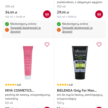
zaskórnikom, z aktywnym węglem
100 ml
150 ml
34
29
,
99 zł
,
99 zł
100 ml = 34,99 zł
100 ml = 19,99 zł
Niedostępny online
Niedostępny online
Sprawdź dostępność w
Sprawdź dostępność w
drogerii
drogerii
4,8
4,8
MIYA COSMETICS
BIELENDA
Only For Man
peeling do twarzy, enzymatyczny,
żel do mycia twarzy, peelingujący,
myBEAUTYpeeling
Super Matt
naturalny
oczyszczający
60 ml
150 g