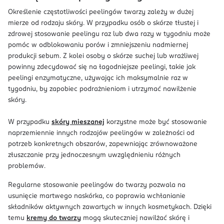
Określenie częstotliwości peelingów twarzy zależy w dużej
mierze od rodzaju skóry. W przypadku osób o skórze tłustej i
zdrowej stosowanie peelingu raz lub dwa razy w tygodniu może
pomóc w odblokowaniu porów i zmniejszeniu nadmiernej
produkcji sebum. Z kolei osoby o skórze suchej lub wrażliwej
powinny zdecydować się na łagodniejsze peelingi, takie jak
peelingi enzymatyczne, używając ich maksymalnie raz w
tygodniu, by zapobiec podrażnieniom i utrzymać nawilżenie
skóry.
W przypadku
skóry mieszanej
korzystne może być stosowanie
naprzemiennie innych rodzajów peelingów w zależności od
potrzeb konkretnych obszarów, zapewniając zrównoważone
złuszczanie przy jednoczesnym uwzględnieniu różnych
problemów.
Regularne stosowanie peelingów do twarzy pozwala na
usunięcie martwego naskórka, co poprawia wchłanianie
składników aktywnych zawartych w innych kosmetykach. Dzięki
temu
kremy do twarzy
mogą skuteczniej nawilżać skórę i