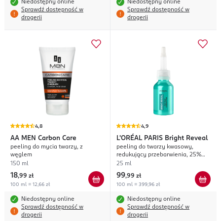
Niedostępny online
Niedostępny online
Sprawdź dostępność w
Sprawdź dostępność w
drogerii
drogerii
4,8
4,9
AA MEN
Carbon Care
L'ORÉAL PARIS
Bright Reveal
peeling do mycia twarzy, z
peeling do twarzy kwasowy,
węglem
redukujący przebarwienia, 25%
[AHA+BHA+PHA]
150 ml
25 ml
18
99
,
99 zł
,
99 zł
100 ml = 12,66 zł
100 ml = 399,96 zł
Niedostępny online
Niedostępny online
Sprawdź dostępność w
Sprawdź dostępność w
drogerii
drogerii