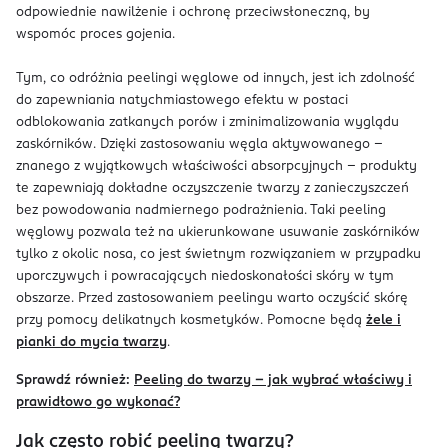
odpowiednie nawilżenie i ochronę przeciwsłoneczną, by
wspomóc proces gojenia.
Tym, co odróżnia peelingi węglowe od innych, jest ich zdolność
do zapewniania natychmiastowego efektu w postaci
odblokowania zatkanych porów i zminimalizowania wyglądu
zaskórników. Dzięki zastosowaniu węgla aktywowanego –
znanego z wyjątkowych właściwości absorpcyjnych – produkty
te zapewniają dokładne oczyszczenie twarzy z zanieczyszczeń
bez powodowania nadmiernego podrażnienia. Taki peeling
węglowy pozwala też na ukierunkowane usuwanie zaskórników
tylko z okolic nosa, co jest świetnym rozwiązaniem w przypadku
uporczywych i powracających niedoskonałości skóry w tym
obszarze. Przed zastosowaniem peelingu warto oczyścić skórę
przy pomocy delikatnych kosmetyków. Pomocne będą
żele i
pianki do mycia twarzy
.
Sprawdź również:
Peeling do twarzy – jak wybrać właściwy i
prawidłowo go wykonać?
Jak często robić peeling twarzy?