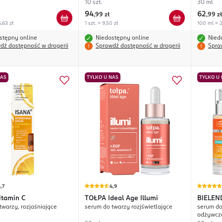
DMAE
10 szt.
30 ml
94
62
,
99 zł
,
99 zł
,63 zł
1 szt. = 9,50 zł
100 ml = 2
stępny online
Niedostępny online
Nied
dź dostępność w drogerii
Sprawdź dostępność w drogerii
Spra
NAS
TYLKO U NAS
TYLKO U
,7
4,9
itamin C
TOŁPA
Ideal Age Illumi
BIELEN
twarzy, rozjaśniające
serum do twarzy rozjświetlające
serum do
Suprem
odżywczo