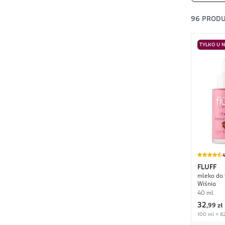
96
PROD
TYLKO U 
4
FLUFF
mleko do 
Wiśnia
40 ml
32
,
99 zł
100 ml = 82