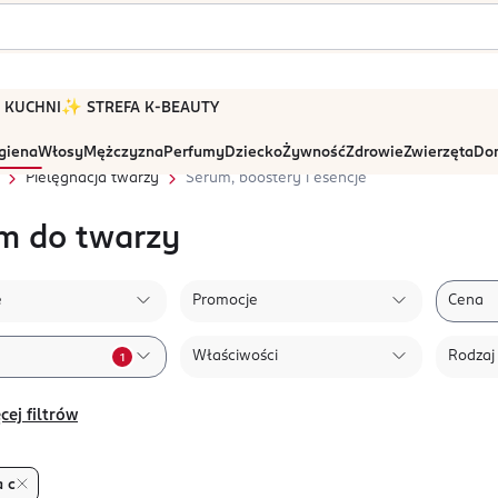
 W KUCHNI
✨ STREFA K-BEAUTY
igiena
Włosy
Mężczyzna
Perfumy
Dziecko
Żywność
Zdrowie
Zwierzęta
Dom
Pielęgnacja twarzy
Serum, boostery i esencje
m do twarzy
e
Promocje
Cena
Właściwości
Rodzaj
1
cej filtrów
 c