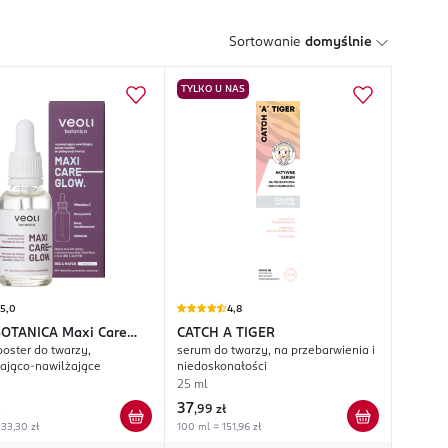
Sortowanie
domyślnie
TYLKO U NAS
5,0
4,8
BOTANICA
Maxi Care
CATCH A TIGER
oster do twarzy,
serum do twarzy, na przebarwienia i
lająco-nawilżające
niedoskonałości
25 ml
37
,
99 zł
33,30 zł
100 ml = 151,96 zł