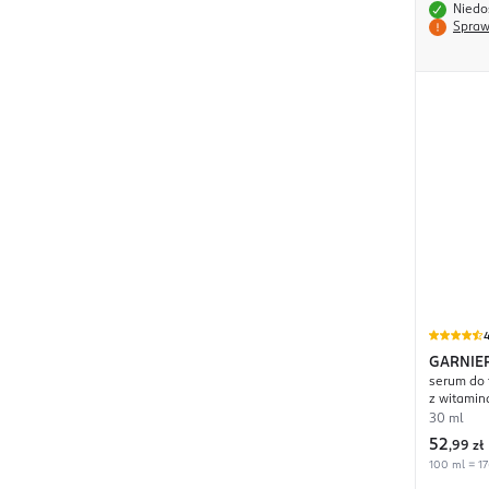
Niedo
Spraw
4
GARNIE
serum do 
Vitamin
z witamin
30 ml
52
,
99 zł
100 ml = 17