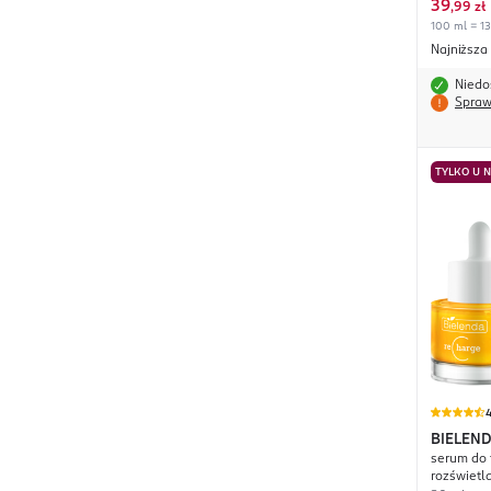
39
,
99 zł
100 ml = 13
Najniższa
Niedo
Spraw
TYLKO U 
4
BIELEN
serum do 
rozświetla