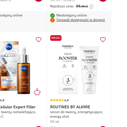
66,63 zł
100 ml = 159,98 zł
Najniższa cena:
99
,99
zł
ostępny online
Niedostępny online
Sprawdź dostępność w drogerii
MEGA!
4,8
4,9
ellular Expert Filler
ROUTINES BY ALKMIE
 twarzy rozświetlające,
serum do twarzy, energetyzujące,
 C
energy shot
50 ml