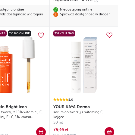
Najniższa cena:
47
,99
zł
ostępny online
Niedostępny online
wdź dostępność w drogerii
Sprawdź dostępność w drogerii
 NAS
TYLKO ONLINE
TYLKO U NAS
5,0
in Bright Icon
YOUR KAYA
Dermo
 twarzy z 15% witaminy C,
serum do twarzy z witaminą C,
iny E i 0,5% kwasu
kojące
o, silnie rozjaśniające
50 ml
79
,
99 zł