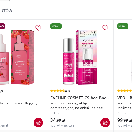
UKTÓW
NAS
NOWE
NOWE
,9
4,8
EVELINE COSMETICS
Age Back
VEOLI 
twarzy, rozświetlające,
serum do twarzy, aktywnie
serum-bo
Code
Glow
odmładzające, na dzień i na noc
rozświet
30 ml
30 ml
34
99
,
99 zł
,
99 zł
,48 zł
100 ml = 116,63 zł
100 ml = 3