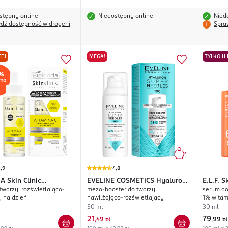
stępny online
Niedostępny online
Nied
dź dostępność w drogerii
Spra
EJ
MEGA!
TYLKO U
,9
4,8
DA
Skin Clinic
EVELINE COSMETICS
Hyaluron
E.L.F.
Sk
twarzy, rozświetlająco-
mezo-booster do twarzy,
serum do
ional Witamina C
Super Needles 100
 na dzień
nawilżająco-rozświetlający
1% witam
feruloweg
50 ml
30 ml
21
79
,
49 zł
,
99 zł