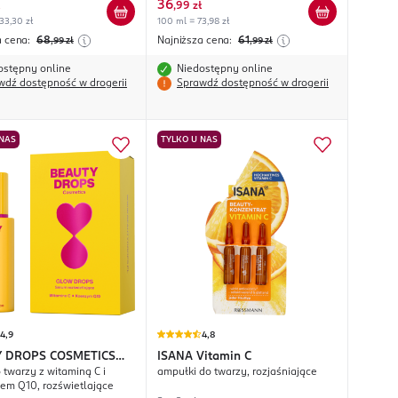
36
,
99 zł
33,30 zł
100 ml = 73,98 zł
a cena:
68
Najniższa cena:
61
,99
zł
,99
zł
ostępny online
Niedostępny online
wdź dostępność w drogerii
Sprawdź dostępność w drogerii
 NAS
TYLKO U NAS
4,9
4,8
 DROPS COSMETICS
ISANA
Vitamin C
 twarzy z witaminą C i
ampułki do twarzy, rozjaśniające
rops
m Q10, rozświetlające