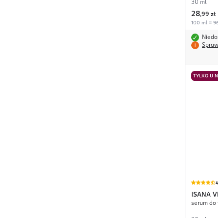
30 ml
28
,
99 zł
100 ml = 96
Niedo
Spraw
TYLKO U 
4
ISANA
V
serum do 