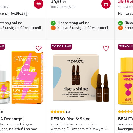
34
39
,
99 zł
,
99 zł
3,30 zł
100 ml = 116,63 zł
100 ml = 1
 cena:
64
Najniższ
,99
zł
stępny online
Niedostępny online
Nied
dź dostępność w drogerii
Sprawdź dostępność w drogerii
Spra
NAS
TYLKO U NAS
TYLKO U
,8
4,8
DA
Recharge
RESIBO
Rise & Shine
BEAUTY
twarzy, nawilżająco-
kuracja do twarzy, ampułki z
serum do
Glow D
jące, na dzień i na noc
witaminą C i kwasem mlekowym i
koenzyme