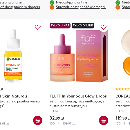
stępny online
Niedostępny online
Nied
dź dostępność w drogerii
Sprawdź dostępność w drogerii
Spra
TYLKO U NAS
TYLKO ONLINE
,8
R
Skin Naturals
FLUFF
In Your Soul Glow Drops
L'ORÉA
twarzy, na przebarwienia,
serum do twarzy, rozświetlające, z
serum do
 C
Duo
ą C
ekstraktem z bursztynu
przeciws
30 ml
30 ml
32
119
,
99 zł
,
99 z
6,63 zł
100 ml = 109,97 zł
100 ml = 3