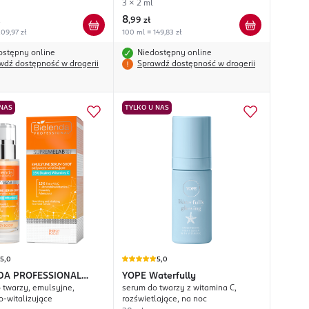
3 x 2 ml
8
,
99 zł
09,97 zł
100 ml = 149,83 zł
ostępny online
Niedostępny online
wdź dostępność w drogerii
Sprawdź dostępność w drogerii
 NAS
TYLKO U NAS
5,0
5,0
DA PROFESSIONAL
YOPE
Waterfully
 twarzy, emulsyjne,
serum do twarzy z witamina C,
eLab Energy Boost
-witalizujące
rozświetlające, na noc