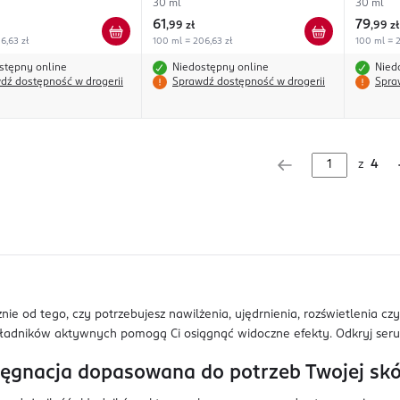
30 ml
30 ml
61
79
,
99 zł
,
99 zł
6,63 zł
100 ml = 206,63 zł
100 ml = 2
stępny online
Niedostępny online
Nied
dź dostępność w drogerii
Sprawdź dostępność w drogerii
Spra
z
4
nie od tego, czy potrzebujesz nawilżenia, ujędrnienia, rozświetlenia c
ładników aktywnych pomogą Ci osiągnąć widoczne efekty. Odkryj serum
ęgnacja dopasowana do potrzeb Twojej sk