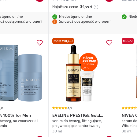
,09 zł
100 ml = 42,98 zł
100 ml = 2
Najniższa cena:
34
,99
zł
stępny online
Niedostępny online
Nied
dź dostępność w drogerii
Sprawdź dostępność w drogerii
MAM WIĘCEJ
MEGA!
5,0
4,9
A
100% for Men
EVELINE PRESTIGE
Gold
NIVEA
C
twarzy, na zmarszczki i
serum do twarzy, liftingujące,
serum do
Peptides
enia
przywracające kontur twarzy
Witamina
30 ml
30 ml