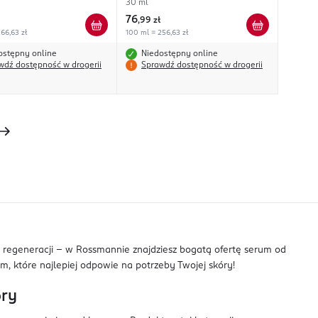
30 ml
76
,
99 zł
66,63 zł
100 ml = 256,63 zł
ostępny online
Niedostępny online
wdź dostępność w drogerii
Sprawdź dostępność w drogerii
zy regeneracji – w Rossmannie znajdziesz bogatą ofertę serum od
, które najlepiej odpowie na potrzeby Twojej skóry!
óry