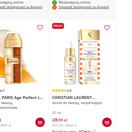
ostępny online
Niedostępny online
wdź dostępność w drogerii
Sprawdź dostępność w drogerii
MEGA!
4,7
4,9
L PARIS
Age Perfect Le
CHRISTIAN LAURENT
 twarzy,
serum do twarzy, rozjaśniające
Luminosité
tarzeniowe
30 ml
28
ł
,
99 zł
99,97 zł
100 ml = 96,63 zł