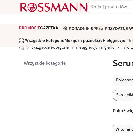
PROMOCJE
GAZETKA
☀️ PORADNIK SPF
🧑🏻‍🍳 PRZYDATNE
Wszystkie kategorie
Makijaż i paznokcie
Pielęgnacja i h
Wszystkie kategorie
Pielęgnacja i higiena
Twarz
Seru
Wszystkie kategorie
Polecan
Składniki
Pokaż wię
Witamina