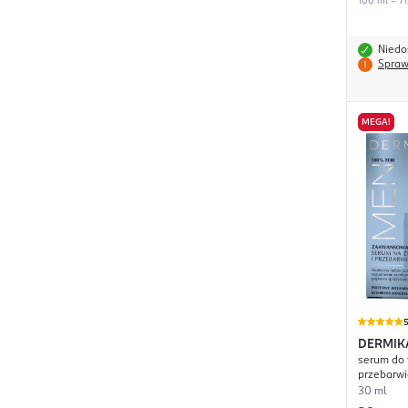
100 ml = 71
Niedo
Spraw
MEGA!
DERMIK
serum do 
przebarwi
30 ml