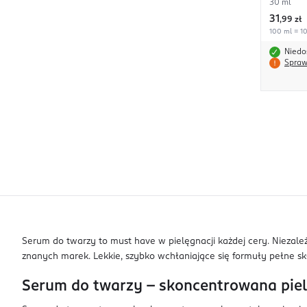
30 ml
31
,
99 zł
100 ml = 10
Niedo
Spraw
Serum do twarzy to must have w pielęgnacji każdej cery. Niezależ
znanych marek. Lekkie, szybko wchłaniające się formuły pełne sk
Serum do twarzy – skoncentrowana piel