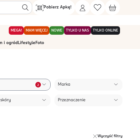
Pobierz Apkę!
MEGA!
MAM WIĘCEJ
NOWE
TYLKO U NAS
TYLKO ONLINE
 i ogród
Lifestyle
Foto
Marka
2
 skóry
Przeznaczenie
Wyczyść filtry