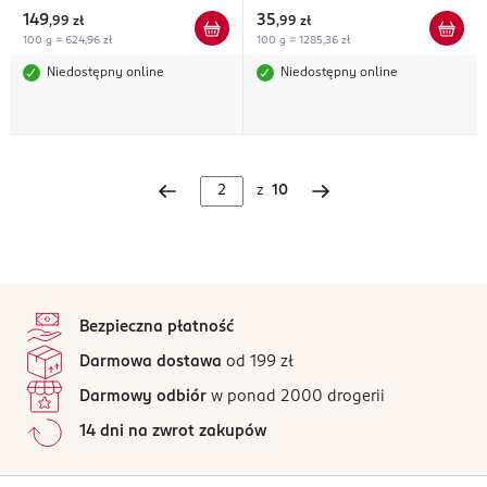
149
35
,
99 zł
,
99 zł
100 g = 624,96 zł
100 g = 1285,36 zł
Niedostępny online
Niedostępny online
z
10
stopka
Bezpieczna płatność
Darmowa dostawa
od 199 zł
Darmowy odbiór
w ponad 2000 drogerii
14 dni na zwrot zakupów