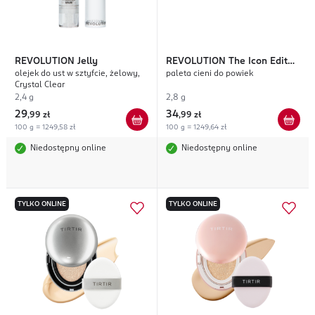
REVOLUTION
Jelly
REVOLUTION
The Icon Edit
olejek do ust w sztyfcie, żelowy,
paleta cieni do powiek
Vibrant Brights
Crystal Clear
2,4 g
2,8 g
29
34
,
99 zł
,
99 zł
100 g = 1249,58 zł
100 g = 1249,64 zł
Niedostępny online
Niedostępny online
TYLKO ONLINE
TYLKO ONLINE