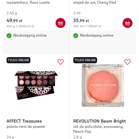
rozświetlacz, Rose Lustre
olejek do ust, Cherry Red
2,45 g
3 ml
49
35
,
99 zł
,
99 zł
100 g = 2040,41 zł
100 ml = 1199,67 zł
Niedostępny online
Niedostępny online
TYLKO ONLINE
TYLKO ONLINE
AFFECT
Treasures
REVOLUTION
Beam Bright
paleta cieni do powiek
róż do policzków, prasowany,
Peach Pop
24 g
2,8 g