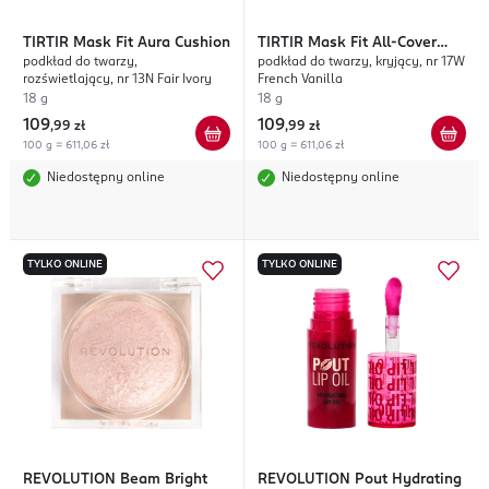
TIRTIR
Mask Fit Aura Cushion
TIRTIR
Mask Fit All-Cover
podkład do twarzy,
podkład do twarzy, kryjący, nr 17W
Cushion
rozświetlający, nr 13N Fair Ivory
French Vanilla
18 g
18 g
109
109
,
99 zł
,
99 zł
100 g = 611,06 zł
100 g = 611,06 zł
Niedostępny online
Niedostępny online
TYLKO ONLINE
TYLKO ONLINE
REVOLUTION
Beam Bright
REVOLUTION
Pout Hydrating