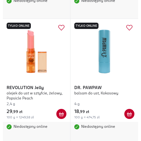
Niedostępny online
Niedostępny online
TYLKO ONLINE
TYLKO ONLINE
REVOLUTION
Jelly
DR. PAWPAW
olejek do ust w sztyfcie, żelowy,
balsam do ust, Kokosowy
Popsicle Peach
2,4 g
4 g
29
18
,
99 zł
,
99 zł
100 g = 1249,58 zł
100 g = 474,75 zł
Niedostępny online
Niedostępny online