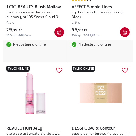
J.CAT BEAUTY
Blush Mallow
AFFECT
Simple Lines
róż do policzków, kremowo-
eyeliner w żelu, wodoodporny,
pudrowy, nr 105 Sweet Cloud 9;
Black
4,5 g
2,9 g
29
59
,
99 zł
,
99 zł
100 g = 666,44 zł
100 g = 2068,62 zł
Niedostępny online
Niedostępny online
TYLKO ONLINE
TYLKO ONLINE
REVOLUTION
Jelly
DESSI
Glow & Contour
olejek do ust w sztyfcie, żelowy,
paleta do konturowania twarzy, nr