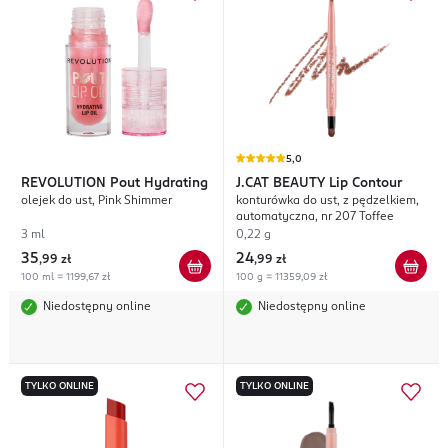
5,0
REVOLUTION
Pout Hydrating
J.CAT BEAUTY
Lip Contour
olejek do ust, Pink Shimmer
konturówka do ust, z pędzelkiem,
automatyczna, nr 207 Toffee
3 ml
0,22 g
35
24
,
99 zł
,
99 zł
100 ml = 1199,67 zł
100 g = 11359,09 zł
Niedostępny online
Niedostępny online
TYLKO ONLINE
TYLKO ONLINE