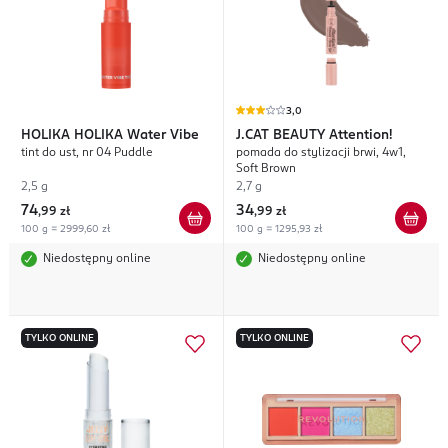
3,0
HOLIKA HOLIKA
Water Vibe
J.CAT BEAUTY
Attention!
tint do ust, nr 04 Puddle
pomada do stylizacji brwi, 4w1,
Soft Brown
2,5 g
2,7 g
74
34
,
99 zł
,
99 zł
100 g = 2999,60 zł
100 g = 1295,93 zł
Niedostępny online
Niedostępny online
TYLKO ONLINE
TYLKO ONLINE