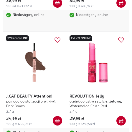
38
34
,
99 zł
,
99 zł
100 ml = 433,22 zł
100 g = 485,97 zł
Niedostępny online
Niedostępny online
TYLKO ONLINE
TYLKO ONLINE
J.CAT BEAUTY
Attention!
REVOLUTION
Jelly
pomada do stylizacji brwi, 4w1,
olejek do ust w sztyfcie, żelowy,
Dark Brown
Watermelon Crush Red
2,7 g
2,4 g
34
29
,
99 zł
,
99 zł
100 g = 1295,93 zł
100 g = 1249,58 zł