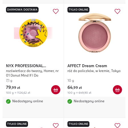
DARMOWA DOSTAWA
TYLKO ONLINE
NYX PROFESSIONAL
AFFECT
Dream Cream
rozświetlacz do twarzy, Homer, nr
róż do policzków, w kremie, Tokyo
MAKEUP
The Simpsons
01 Donut Mind If I Do
7,1 g
10 g
79
64
,
99 zł
,
99 zł
100 g = 1126,62 zł
100 g = 649,90 zł
Niedostępny online
Niedostępny online
TYLKO ONLINE
TYLKO ONLINE