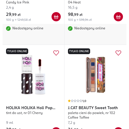
Candy Ice Pink
04 Heat
2,4 g
16,5 g
29
98
,
99 zł
,
99 zł
100 g = 1249,58 zł
100 g = 599,94 zł
Niedostępny online
Niedostępny online
TYLKO ONLINE
TYLKO ONLINE
1,0
HOLIKA HOLIKA
Holi Pop
J.CAT BEAUTY
Sweet Tooth
tint do ust, nr 01 Cherry
paleta cieni do powiek, nr 102
Water Tint
Coffee Toffee
9 ml
7,2 g