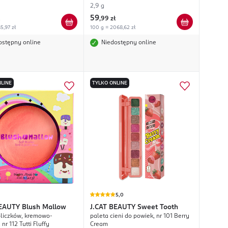
2,9 g
59
,
99 zł
5,97 zł
100 g = 2068,62 zł
ostępny online
Niedostępny online
LINE
TYLKO ONLINE
5,0
BEAUTY
Blush Mallow
J.CAT BEAUTY
Sweet Tooth
oliczków, kremowo-
paleta cieni do powiek, nr 101 Berry
nr 112 Tutti Fluffy
Cream