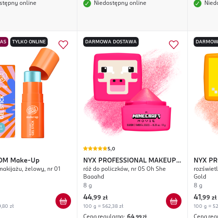
stępny online
Niedostępny online
Nied
NAS
TYLKO ONLINE
DARMOWA DOSTAWA
DARMOW
5,0
OM
Make-Up
NYX PROFESSIONAL MAKEUP
NYX PR
makijażu, żelowy, nr 01
róż do policzków, nr 05 Oh She
rozświet
A Minecraft Movie
A Minec
Baaahd
Gold
8 g
8 g
44
41
,
99 zł
,
99 zł
,80 zł
100 g = 562,38 zł
100 g = 52
Cena regularna:
64
Cena reg
,99
zł