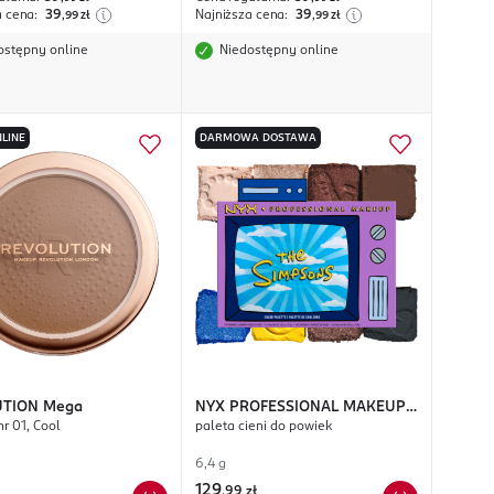
a cena:
39
Najniższa cena:
39
,99
zł
,99
zł
ostępny online
Niedostępny online
LINE
DARMOWA DOSTAWA
UTION
Mega
NYX PROFESSIONAL MAKEUP
nr 01, Cool
paleta cieni do powiek
The Simpsons
6,4 g
129
,
99 zł