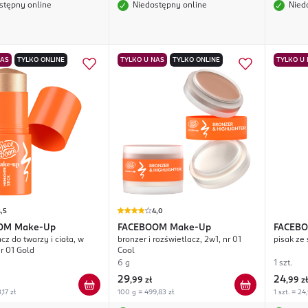
stępny online
Niedostępny online
Nied
NAS
TYLKO ONLINE
TYLKO U NAS
TYLKO ONLINE
TYLKO U
,5
4,0
OM
Make-Up
FACEBOOM
Make-Up
FACEB
cz do twarzy i ciała, w
bronzer i rozświetlacz, 2w1, nr 01
pisak ze
nr 01 Gold
Cool
6 g
1 szt.
29
24
,
99 zł
,
99 zł
,17 zł
100 g = 499,83 zł
1 szt. = 24