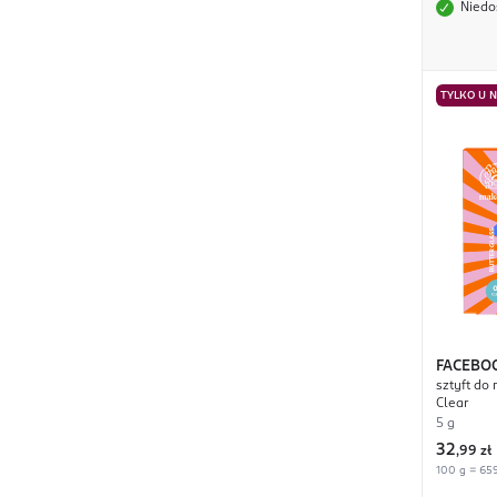
Niedo
TYLKO U 
FACEBO
sztyft do 
Clear
5 g
32
,
99 zł
100 g = 659