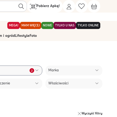
Pobierz Apkę!
MEGA!
MAM WIĘCEJ
NOWE
TYLKO U NAS
TYLKO ONLINE
 i ogród
Lifestyle
Foto
Marka
2
czenie
Właściwości
Wyczyść filtry