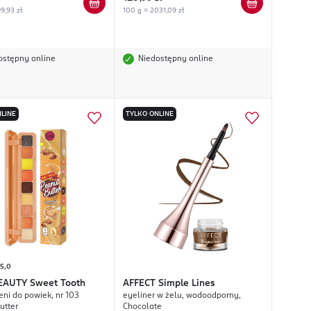
9,93 zł
100 g = 2031,09 zł
ostępny online
Niedostępny online
LINE
TYLKO ONLINE
5,0
BEAUTY
Sweet Tooth
AFFECT
Simple Lines
eni do powiek, nr 103
eyeliner w żelu, wodoodporny,
utter
Chocolate