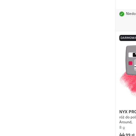
Niedo
DARMOWA
NYX PR
róż do pol
A Minec
Around,
8 g
44
,
99 zł