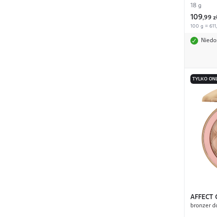
18 g
109
,
99 z
100 g = 611
Niedo
TYLKO ON
AFFECT
bronzer d