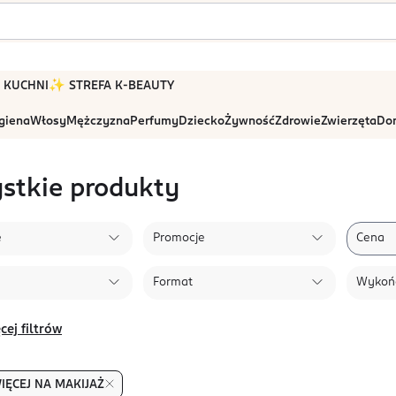
 W KUCHNI
✨ STREFA K-BEAUTY
igiena
Włosy
Mężczyzna
Perfumy
Dziecko
Żywność
Zdrowie
Zwierzęta
Dom
stkie produkty
e
Promocje
Cena
Format
Wykoń
cej filtrów
IĘCEJ NA MAKIJAŻ