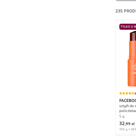
235
PROD
TYLKO U 
4
FACEBO
sztyft do 
Jelly
policzków,
Papaya
5 g
32
,
99 zł
100 g = 659