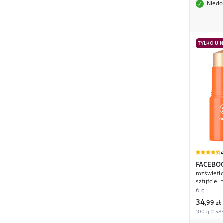
Niedo
TYLKO U 
4
FACEBO
rozświetla
sztyfcie, 
6 g
34
,
99 zł
100 g = 583