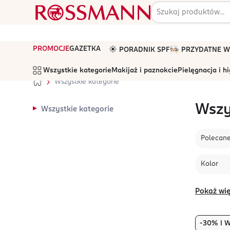
PROMOCJE
GAZETKA
☀️ PORADNIK SPF
🧑🏻‍🍳 PRZYDATNE
Wszystkie kategorie
Makijaż i paznokcie
Pielęgnacja i h
Wszystkie kategorie
Wszy
Wszystkie kategorie
Polecan
Kolor
Pokaż wię
-30% I W