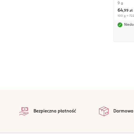
9 g
64
,
99 zł
100 g = 722,
Niedo
stopka
Bezpieczna płatność
Darmowa