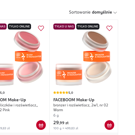
Sortowanie
domyślnie
 NAS
TYLKO ONLINE
TYLKO U NAS
TYLKO ONLINE
5,0
5,0
OOM
Make-Up
FACEBOOM
Make-Up
liczków i rozświetlacz,,
bronzer i rozświetlacz, 2w1, nr 02
2 Pink
Warm
6 g
29
,
99 zł
9,83 zł
100 g = 499,83 zł