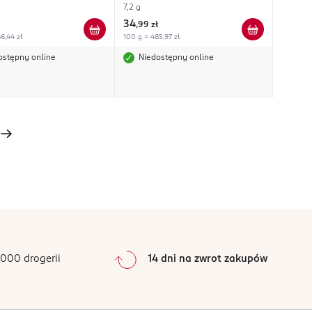
7,2 g
34
,
99 zł
6,44 zł
100 g = 485,97 zł
ostępny online
Niedostępny online
000 drogerii
14 dni na zwrot zakupów