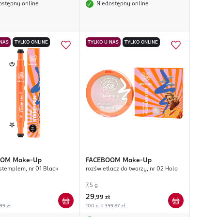
ostępny online
Niedostępny online
 NAS
TYLKO ONLINE
TYLKO U NAS
TYLKO ONLINE
OOM
Make-Up
FACEBOOM
Make-Up
 stemplem, nr 01 Black
rozświetlacz do twarzy, nr 02 Holo
7,5 g
29
,
99 zł
,99 zł
100 g = 399,87 zł