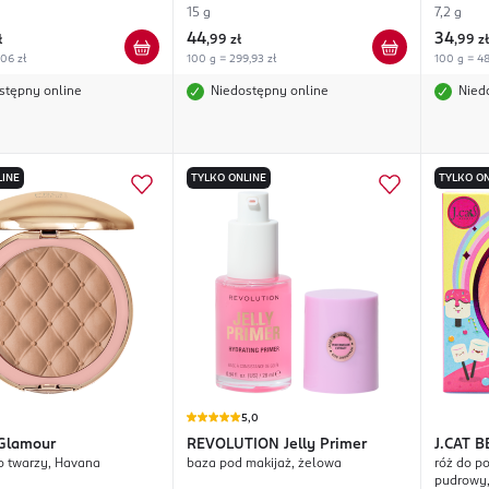
15 g
7,2 g
44
34
ł
,
99 zł
,
99 zł
,06 zł
100 g = 299,93 zł
100 g = 48
stępny online
Niedostępny online
Nied
LINE
TYLKO ONLINE
TYLKO ON
5,0
Glamour
REVOLUTION
Jelly Primer
J.CAT 
o twarzy, Havana
baza pod makijaż, żelowa
róż do p
pudrowy, 