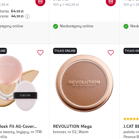
,38 zł
100 g = 452,26 zł
100 g = 29
larna:
64
,99
zł
 cena:
44
,99
zł
stępny online
Niedostępny online
Nied
LINE
TYLKO ONLINE
TYLKO ON
ask Fit All-Cover
REVOLUTION
Mega
J.CAT 
o twarzy, kryjący, nr 17W
bronzer, nr 02, Warm
paleta ci
nilla
Peanut B