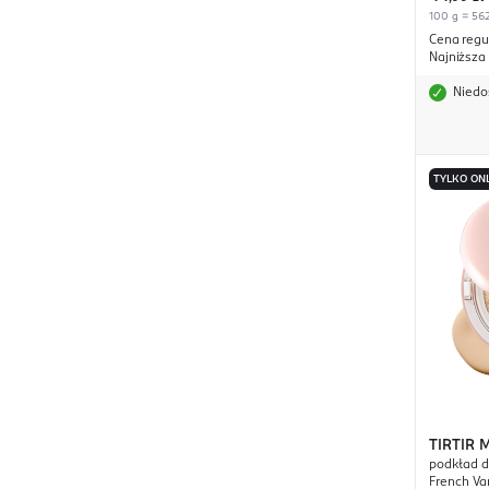
100 g = 562
Cena regu
Najniższa
Niedo
TYLKO ON
TIRTIR
M
podkład d
Cushion
French Va