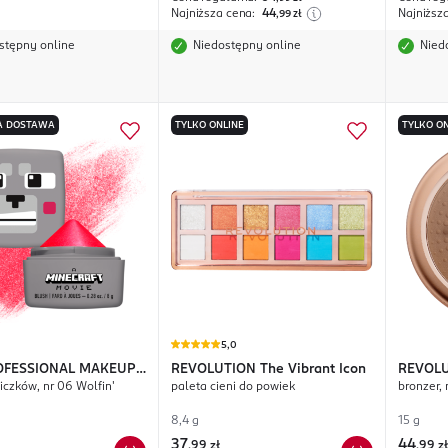
Najniższa cena:
44
Najniższ
,99
zł
stępny online
Niedostępny online
Nied
 DOSTAWA
TYLKO ONLINE
TYLKO ON
5,0
OFESSIONAL MAKEUP
REVOLUTION
The Vibrant Icon
REVOL
iczków, nr 06 Wolfin'
paleta cieni do powiek
bronzer, 
raft Movie
8,4 g
15 g
37
44
,
99 zł
,
99 zł