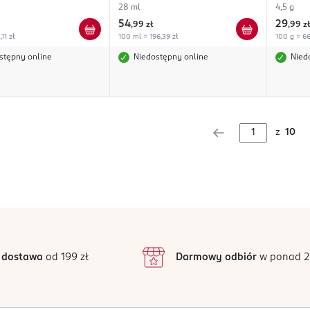
28 ml
4,5 g
54
29
,
99 zł
,
99 zł
11 zł
100 ml = 196,39 zł
100 g = 66
stępny online
Niedostępny online
Nied
z
10
 dostawa
od 199 zł
Darmowy odbiór
w ponad 2