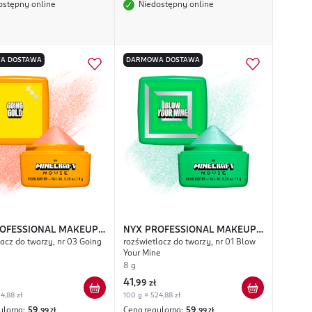
ostępny online
Niedostępny online
A DOSTAWA
DARMOWA DOSTAWA
OFESSIONAL MAKEUP
NYX PROFESSIONAL MAKEUP
lacz do twarzy, nr 03 Going
rozświetlacz do twarzy, nr 01 Blow
raft Movie
A Minecraft Movie
Your Mine
8 g
41
,
99 zł
4,88 zł
100 g = 524,88 zł
ularna:
59
Cena regularna:
59
,99
zł
,99
zł