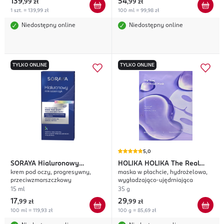
139
54
,
99 zł
,
99 zł
1 szt. = 139,99 zł
100 ml = 99,98 zł
Niedostępny online
Niedostępny online
TYLKO ONLINE
TYLKO ONLINE
5,0
SORAYA
Hialuronowy
HOLIKA HOLIKA
The Real
krem pod oczy, progresywny,
maska w płachcie, hydrożelowa,
Mikrozastrzyk
PDRN
przeciwzmarszczkowy
wygładzająco-ujędrniająca
15 ml
35 g
17
29
,
99 zł
,
99 zł
100 ml = 119,93 zł
100 g = 85,69 zł