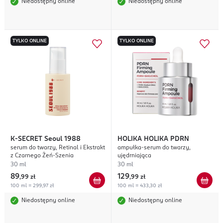
Niedostępny online
Niedostępny online
TYLKO ONLINE
TYLKO ONLINE
K-SECRET
Seoul 1988
HOLIKA HOLIKA
PDRN
serum do twarzy, Retinal i Ekstrakt
ampułka-serum do twarzy,
z Czarnego Żeń-Szenia
ujędrniająca
30 ml
30 ml
89
129
,
99 zł
,
99 zł
100 ml = 299,97 zł
100 ml = 433,30 zł
Niedostępny online
Niedostępny online