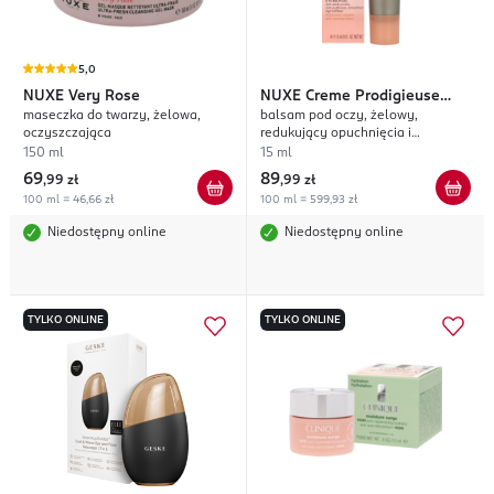
5,0
NUXE
Very Rose
NUXE
Creme Prodigieuse
maseczka do twarzy, żelowa,
balsam pod oczy, żelowy,
Boost
oczyszczająca
redukujący opuchnięcia i
rozjaśniający cienie
150 ml
15 ml
69
89
,
99 zł
,
99 zł
100 ml = 46,66 zł
100 ml = 599,93 zł
Niedostępny online
Niedostępny online
TYLKO ONLINE
TYLKO ONLINE