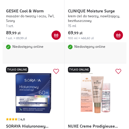
GESKE
Cool & Warm
CLINIQUE
Moisture Surge
masażer do twarzy i oczu, 7w1,
krem-żel do twarzy, nawilżający,
Szary
beztłuszczowy
1 szt.
15 ml
89
69
,
99 zł
,
99 zł
1 szt. = 89,99 zł
100 ml = 466,60 zł
Niedostępny online
Niedostępny online
TYLKO ONLINE
TYLKO ONLINE
4,0
SORAYA
Hialuronowy
NUXE
Creme Prodigieuse