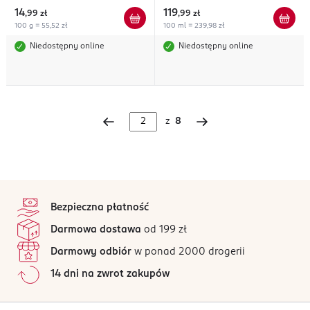
żelowa na noc
14
119
,
99 zł
,
99 zł
100 g = 55,52 zł
100 ml = 239,98 zł
Niedostępny online
Niedostępny online
z
8
stopka
Bezpieczna płatność
Darmowa dostawa
od 199 zł
Darmowy odbiór
w ponad 2000 drogerii
14 dni na zwrot zakupów