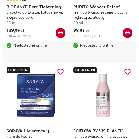
BIODANCE
Pore Tightening
PURITO
Wonder Releaf
ampułka do twarzy, kolagenowa,
krem do twarzy, regenerujący, z
Collagen
Centella
zwężająca pory
wąkrotą azjatycką
50 ml
50 ml
189
99
,
99 zł
,
99 zł
100 ml = 379,98 zł
100 ml = 199,98 zł
Niedostępny online
Niedostępny online
TYLKO ONLINE
TYLKO ONLINE
SORAYA
Hialuronowy
SO!FLOW BY VIS PLANTIS
krem do twarzy,
tonik do twarzy, aminokwasowy,
Mikrozastrzyk