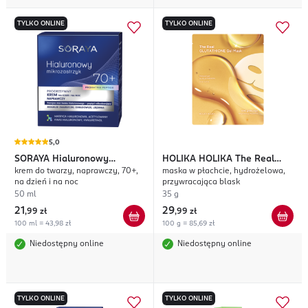
TYLKO ONLINE
TYLKO ONLINE
5,0
SORAYA
Hialuronowy
HOLIKA HOLIKA
The Real
krem do twarzy, naprawczy, 70+,
maska w płachcie, hydrożelowa,
Mikrozastrzyk
Glutathione
na dzień i na noc
przywracająca blask
50 ml
35 g
21
29
,
99 zł
,
99 zł
100 ml = 43,98 zł
100 g = 85,69 zł
Niedostępny online
Niedostępny online
TYLKO ONLINE
TYLKO ONLINE