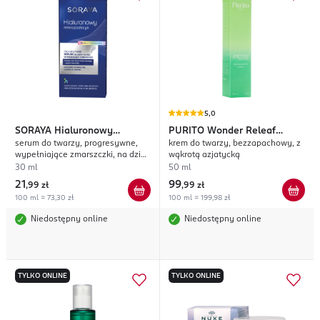
5,0
SORAYA
Hialuronowy
PURITO
Wonder Releaf
serum do twarzy, progresywne,
krem do twarzy, bezzapachowy, z
Mikrozastrzyk
Centella
wypełniające zmarszczki, na dzień
wąkrotą azjatycką
i na noc
30 ml
50 ml
21
99
,
99 zł
,
99 zł
100 ml = 73,30 zł
100 ml = 199,98 zł
Niedostępny online
Niedostępny online
TYLKO ONLINE
TYLKO ONLINE