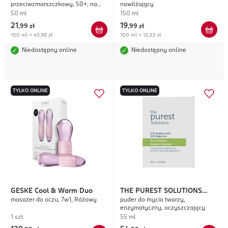
przeciwzmarszczkowy, 50+, na
nawilżający
dzień i na noc
50 ml
150 ml
21
19
,
99 zł
,
99 zł
100 ml = 43,98 zł
100 ml = 13,33 zł
Niedostępny online
Niedostępny online
TYLKO ONLINE
TYLKO ONLINE
GESKE
Cool & Warm Duo
THE PUREST SOLUTIONS
masażer do oczu, 7w1, Różowy
puder do mycia twarzy,
Fruit Enzyme
enzymatyczny, oczyszczający
1 szt.
55 ml