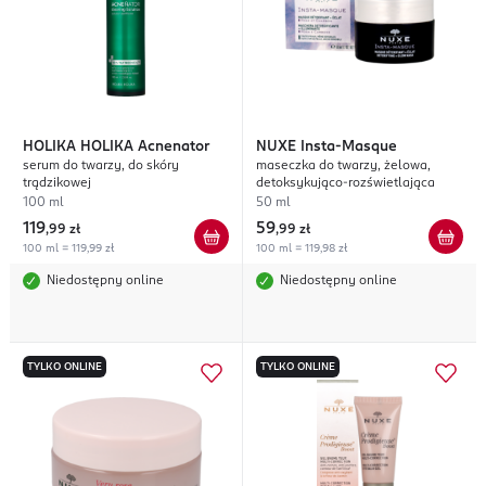
HOLIKA HOLIKA
Acnenator
NUXE
Insta-Masque
serum do twarzy, do skóry
maseczka do twarzy, żelowa,
trądzikowej
detoksykująco-rozświetlająca
100 ml
50 ml
119
59
,
99 zł
,
99 zł
100 ml = 119,99 zł
100 ml = 119,98 zł
Niedostępny online
Niedostępny online
TYLKO ONLINE
TYLKO ONLINE