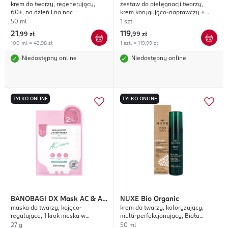
krem do twarzy, regenerujący,
zestaw do pielęgnacji twarzy,
Mikrozastrzyk
Boost
60+, na dzień i na noc
krem korygująco-naprawczy +
woda micelarna
50 ml
1 szt.
21
119
,
99 zł
,
99 zł
100 ml = 43,98 zł
1 szt. = 119,99 zł
Niedostępny online
Niedostępny online
TYLKO ONLINE
TYLKO ONLINE
BANOBAGI
DX Mask AC & AC
NUXE
Bio Organic
maska do twarzy, kojąco-
krem do twarzy, koloryzujący,
Spot
regulująca, 1 krok maska w
multi-perfekcjonujący, Biała
płachcie + 2 krok maseczka
Herbata, Jasny odcień skóry
27 g
50 ml