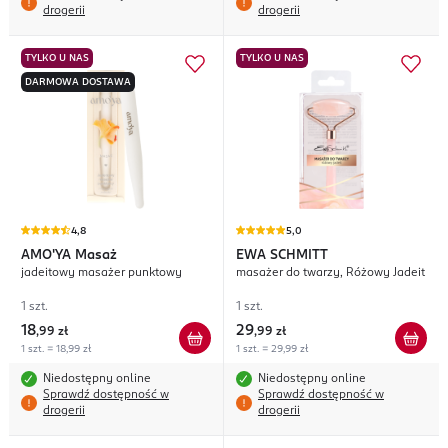
drogerii
drogerii
TYLKO U NAS
TYLKO U NAS
DARMOWA DOSTAWA
4,8
5,0
AMO'YA
Masaż
EWA SCHMITT
jadeitowy masażer punktowy
masażer do twarzy, Różowy Jadeit
1 szt.
1 szt.
18
29
,
99 zł
,
99 zł
1 szt. = 18,99 zł
1 szt. = 29,99 zł
Niedostępny online
Niedostępny online
Sprawdź dostępność w
Sprawdź dostępność w
drogerii
drogerii