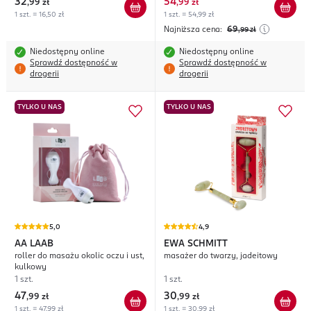
32
54
,
99 zł
,
99 zł
1 szt. = 16,50 zł
1 szt. = 54,99 zł
Najniższa cena:
69
,99
zł
Niedostępny online
Niedostępny online
Sprawdź dostępność w
Sprawdź dostępność w
drogerii
drogerii
TYLKO U NAS
TYLKO U NAS
5,0
4,9
AA
LAAB
EWA SCHMITT
roller do masażu okolic oczu i ust,
masażer do twarzy, jadeitowy
kulkowy
1 szt.
1 szt.
47
30
,
99 zł
,
99 zł
1 szt. = 47,99 zł
1 szt. = 30,99 zł