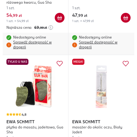
różowego kwarcu, Gua Sha
1 szt.
1 szt.
54
47
,
99 zł
,
99 zł
1 szt. = 54,99 zł
1 szt. = 47,99 zł
Najniższa cena:
69
,99
zł
Niedostępny online
Niedostępny online
Sprawdź dostępność w
Sprawdź dostępność w
drogerii
drogerii
TYLKO U NAS
MEGA!
4,8
EWA SCHMITT
EWA SCHMITT
płytka do masażu, jadeitowa, Gua
masażer do okolic oczu, Biały
Sha
Jadeit