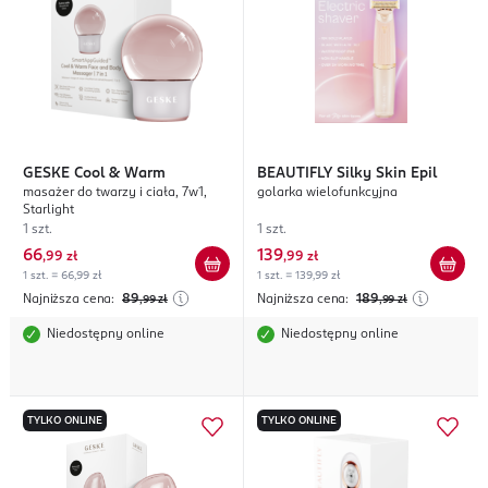
GESKE
Cool & Warm
BEAUTIFLY
Silky Skin Epil
masażer do twarzy i ciała, 7w1,
golarka wielofunkcyjna
Starlight
1 szt.
1 szt.
66
139
,
99 zł
,
99 zł
1 szt. = 66,99 zł
1 szt. = 139,99 zł
Najniższa cena:
89
Najniższa cena:
189
,99
zł
,99
zł
Niedostępny online
Niedostępny online
TYLKO ONLINE
TYLKO ONLINE