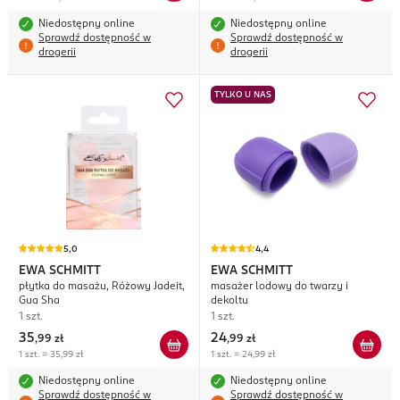
Niedostępny online
Niedostępny online
Sprawdź dostępność w
Sprawdź dostępność w
drogerii
drogerii
TYLKO U NAS
5,0
4,4
EWA SCHMITT
EWA SCHMITT
płytka do masażu, Różowy Jadeit,
masażer lodowy do twarzy i
Gua Sha
dekoltu
1 szt.
1 szt.
35
24
,
99 zł
,
99 zł
1 szt. = 35,99 zł
1 szt. = 24,99 zł
Niedostępny online
Niedostępny online
Sprawdź dostępność w
Sprawdź dostępność w