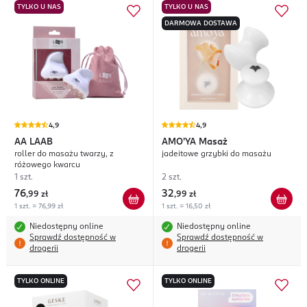
TYLKO U NAS
TYLKO U NAS
DARMOWA DOSTAWA
4,9
4,9
AA
LAAB
AMO'YA
Masaż
roller do masażu twarzy, z
jadeitowe grzybki do masażu
różowego kwarcu
1 szt.
2 szt.
76
32
,
99 zł
,
99 zł
1 szt. = 76,99 zł
1 szt. = 16,50 zł
Niedostępny online
Niedostępny online
Sprawdź dostępność w
Sprawdź dostępność w
drogerii
drogerii
TYLKO ONLINE
TYLKO ONLINE