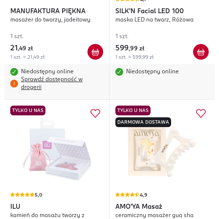
MANUFAKTURA PIĘKNA
SILK'N
Facial LED 100
masażer do twarzy, jadeitowy
maska LED na twarz, Różowa
1 szt.
1 szt.
21
599
,
49 zł
,
99 zł
1 szt. = 21,49 zł
1 szt. = 599,99 zł
Niedostępny online
Niedostępny online
Sprawdź dostępność w
drogerii
TYLKO U NAS
TYLKO U NAS
DARMOWA DOSTAWA
5,0
4,9
ILU
AMO'YA
Masaż
kamień do masażu twarzy z
ceramiczny masażer gua sha