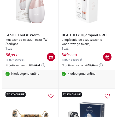
GESKE
Cool & Warm
BEAUTIFLY
Hydrapeel PRO
masażer do twarzy i oczu, 7w1,
urządzenie do oczyszczania
Starlight
wodorowego twarzy
1 szt.
1 szt.
66
349
,
99 zł
,
99 zł
1 szt. = 66,99 zł
1 szt. = 349,99 zł
Najniższa cena:
89
Najniższa cena:
479
,99
zł
,99
zł
Niedostępny online
Niedostępny online
TYLKO ONLINE
TYLKO ONLINE