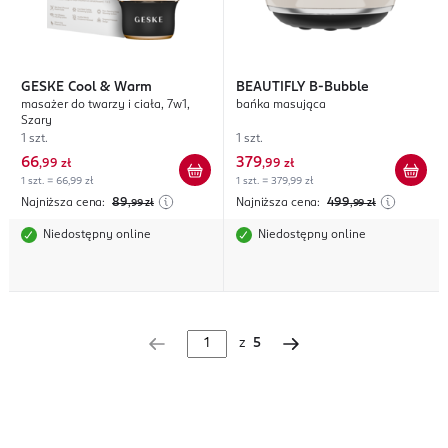
GESKE
Cool & Warm
BEAUTIFLY
B-Bubble
masażer do twarzy i ciała, 7w1,
bańka masująca
Szary
1 szt.
1 szt.
66
379
,
99 zł
,
99 zł
1 szt. = 66,99 zł
1 szt. = 379,99 zł
Najniższa cena:
89
Najniższa cena:
499
,99
zł
,99
zł
Niedostępny online
Niedostępny online
z
5