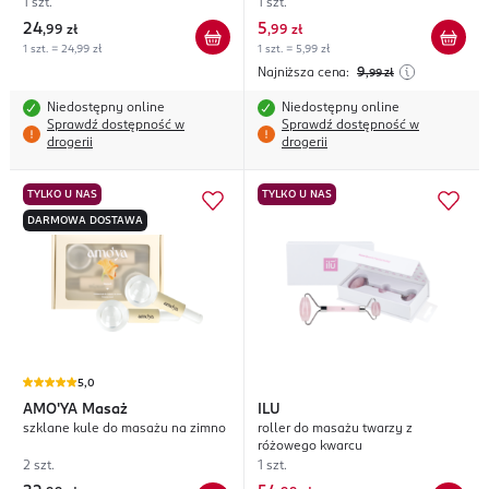
1 szt.
1 szt.
24
5
,
99 zł
,
99 zł
1 szt. = 24,99 zł
1 szt. = 5,99 zł
Najniższa cena:
9
,99
zł
Niedostępny online
Niedostępny online
Sprawdź dostępność w
Sprawdź dostępność w
drogerii
drogerii
TYLKO U NAS
TYLKO U NAS
DARMOWA DOSTAWA
5,0
AMO'YA
Masaż
ILU
szklane kule do masażu na zimno
roller do masażu twarzy z
różowego kwarcu
2 szt.
1 szt.