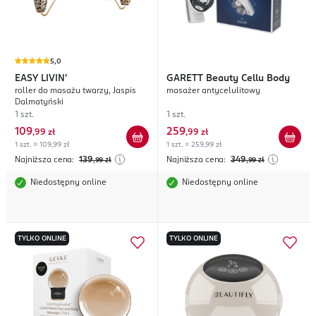
5,0
EASY LIVIN'
GARETT
Beauty Cellu Body
roller do masażu twarzy, Jaspis
masażer antycelulitowy
Dalmatyński
1 szt.
1 szt.
109
259
,
99 zł
,
99 zł
1 szt. = 109,99 zł
1 szt. = 259,99 zł
Najniższa cena:
139
Najniższa cena:
349
,99
zł
,99
zł
Niedostępny online
Niedostępny online
TYLKO ONLINE
TYLKO ONLINE