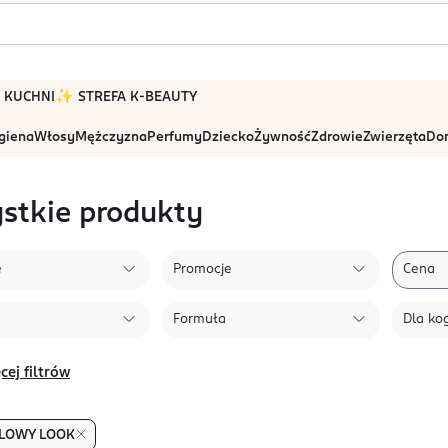
 W KUCHNI
✨ STREFA K-BEAUTY
igiena
Włosy
Mężczyzna
Perfumy
Dziecko
Żywność
Zdrowie
Zwierzęta
Dom
stkie produkty
e
Promocje
Cena
Formuła
Dla ko
cej filtrów
LOWY LOOK