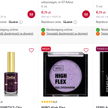
arbuzowym, nr 07 Arbuz
6 ml
11 ml
6
6
,
79 zł
,
79 zł
,73 zł
100 ml = 113,17 zł
100 ml = 6
 cena:
12
Najniższa cena:
12
Najniższ
,29
zł
,49
zł
stępny online
Niedostępny online
Nied
dź dostępność w drogerii
Sprawdź dostępność w drogerii
Spra
MEGA!
TYLKO U
5,0
5,0
OSMETICS
Chic
WIBO
High Flex
SEMILA