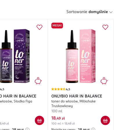
Sortowanie
domyślnie
MEGA!
4,5
4,5
O HAIR IN BALANCE
ONLYBIO HAIR IN BALANCE
 włosów, Słodka Figa
toner do włosów, Milkshake
Truskawkowy
100 ml
18
,
49 zł
8,49 zł
100 ml = 18,49 zł