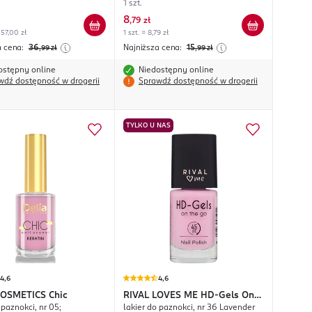
1 szt.
8
,
79 zł
57,00 zł
1 szt. = 8,79 zł
a cena:
36
Najniższa cena:
15
,99
zł
,99
zł
ostępny online
Niedostępny online
wdź dostępność w drogerii
Sprawdź dostępność w drogerii
TYLKO U NAS
4,6
4,6
COSMETICS
Chic
RIVAL LOVES ME
HD-Gels On
 paznokci, nr 05;
lakier do paznokci, nr 36 Lavender
The Go