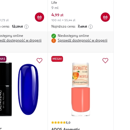
Life
9 ml
4
,
99 zł
1,73 zł
100 ml = 55,44 zł
a cena:
12
Najniższa cena:
7
,29
zł
,49
zł
ostępny online
Niedostępny online
wdź dostępność w drogerii
Sprawdź dostępność w drogerii
 NAS
MEGA!
5,0
C
ADOS
Aromatic