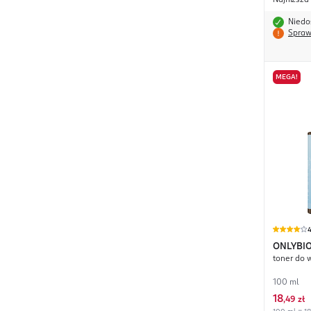
Najniższa
Niedo
Spraw
MEGA!
ONLYBIO
toner do 
100 ml
18
,
49 zł