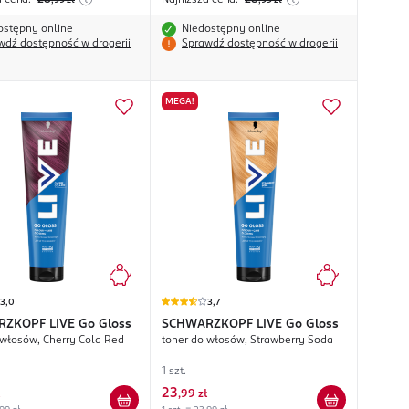
a cena:
28
Najniższa cena:
28
,99
zł
,99
zł
ostępny online
Niedostępny online
wdź dostępność w drogerii
Sprawdź dostępność w drogerii
MEGA!
3,0
3,7
ZKOPF LIVE
Go Gloss
SCHWARZKOPF LIVE
Go Gloss
 włosów, Cherry Cola Red
toner do włosów, Strawberry Soda
1 szt.
23
,
99 zł