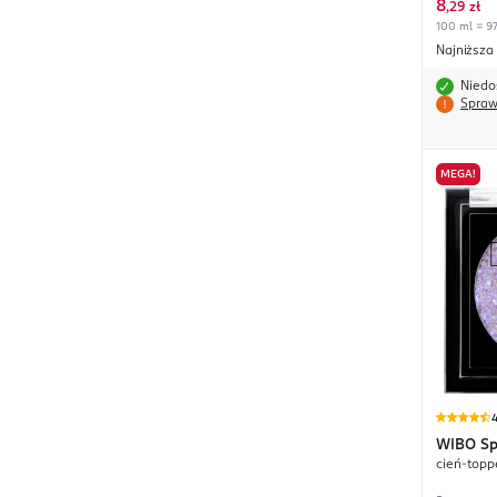
8
,
29 zł
100 ml = 97
Najniższa
Niedo
Spraw
MEGA!
4
WIBO
Sp
cień-toppe