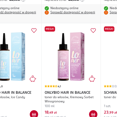
 cena:
28
Najniższa cena:
28
Najniższ
,99
zł
,99
zł
stępny online
Niedostępny online
Nied
dź dostępność w drogerii
Sprawdź dostępność w drogerii
Spra
MEGA!
MEGA!
4,0
4,1
 HAIR IN BALANCE
ONLYBIO HAIR IN BALANCE
SCHWAR
włosów, Ice Candy
toner do włosów, Kremowy Sorbet
toner do
Winogronowy
100 ml
1 szt.
18
23
,
49 zł
,
99 zł