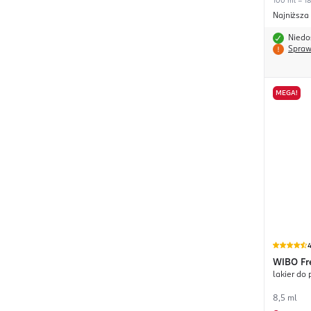
100 ml = 18
Najniższa
Niedo
Spraw
MEGA!
4
WIBO
Fr
lakier do 
8,5 ml