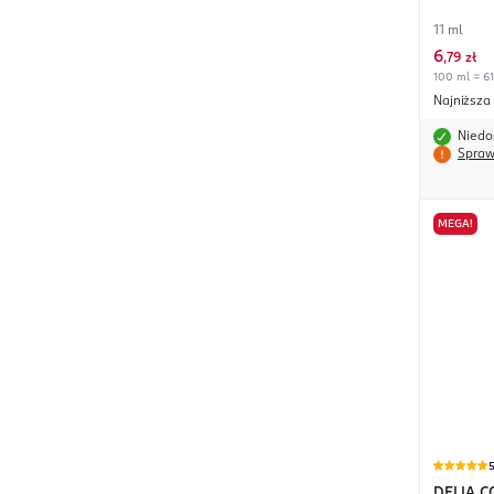
11 ml
6
,
79 zł
100 ml = 61
Najniższa
Niedo
Spraw
MEGA!
DELIA C