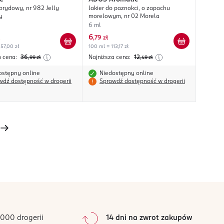
ybrydowy, nr 982 Jelly
lakier do paznokci, o zapachu
y
morelowym, nr 02 Morela
6 ml
6
,
79 zł
57,00 zł
100 ml = 113,17 zł
a cena:
36
Najniższa cena:
12
,99
zł
,49
zł
ostępny online
Niedostępny online
wdź dostępność w drogerii
Sprawdź dostępność w drogerii
000 drogerii
14 dni na zwrot zakupów