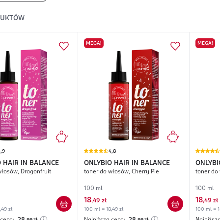
DUKTÓW
MEGA!
MEGA!
,9
4,8
 HAIR IN BALANCE
ONLYBIO HAIR IN BALANCE
ONLYBI
włosów, Dragonfruit
toner do włosów, Cherry Pie
toner do
100 ml
100 ml
18
18
,
49 zł
,
49 zł
,49 zł
100 ml = 18,49 zł
100 ml = 1