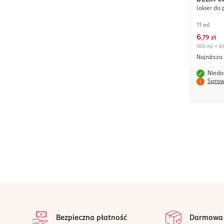
lakier do 
11 ml
6
,
79 zł
100 ml = 61
Najniższa
Niedo
Spraw
stopka
Bezpieczna płatność
Darmowa