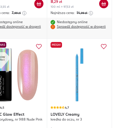
8
,
29 zł
3,55 zł
100 ml = 97,53 zł
a cena:
7
Najniższa cena:
14
,99
zł
,99
zł
ostępny online
Niedostępny online
wdź dostępność w drogerii
Sprawdź dostępność w drogerii
 NAS
MEGA!
4,5
4,7
C
Glow Effect
LOVELY
Creamy
ybrydowy, nr 988 Nude Pink
kredka do oczu, nr 3