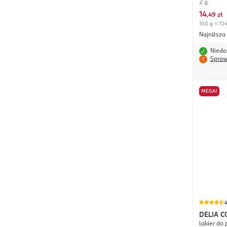
2 g
14
,
49 zł
100 g = 724
Najniższa
Niedo
Spraw
MEGA!
4
DELIA C
lakier do 