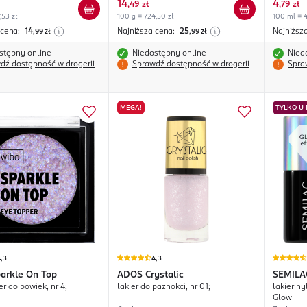
14
4
,
49 zł
,
79 zł
,53 zł
100 g = 724,50 zł
100 ml = 4
 cena:
14
Najniższa cena:
25
Najniższ
,99
zł
,99
zł
stępny online
Niedostępny online
Nied
dź dostępność w drogerii
Sprawdź dostępność w drogerii
Spra
MEGA!
TYLKO U
,3
4,3
arkle On Top
ADOS
Crystalic
SEMILA
r do powiek, nr 4;
lakier do paznokci, nr 01;
lakier h
Glow