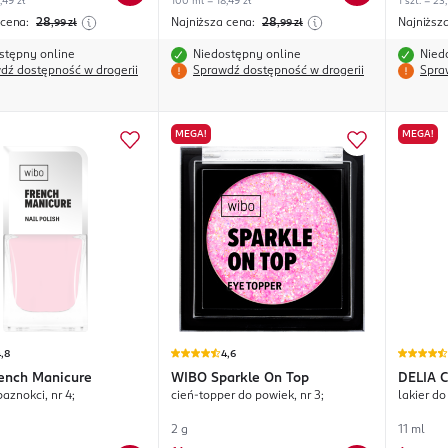
,49 zł
100 ml = 18,49 zł
1 szt. = 23
 cena:
28
Najniższa cena:
28
Najniższ
,99
zł
,99
zł
stępny online
Niedostępny online
Nied
dź dostępność w drogerii
Sprawdź dostępność w drogerii
Spra
MEGA!
MEGA!
,8
4,6
ench Manicure
WIBO
Sparkle On Top
DELIA 
paznokci, nr 4;
cień-topper do powiek, nr 3;
lakier do
2 g
11 ml