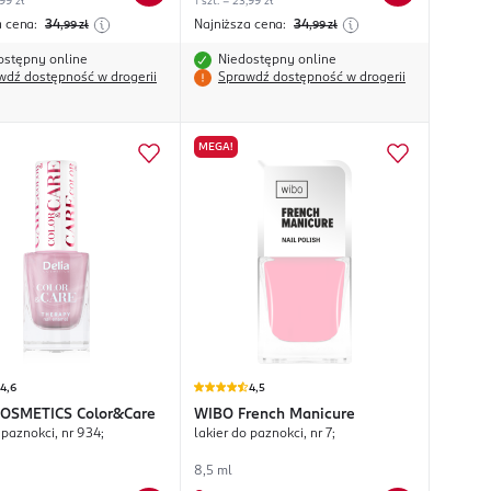
,99 zł
1 szt. = 23,99 zł
a cena:
34
Najniższa cena:
34
,99
zł
,99
zł
ostępny online
Niedostępny online
wdź dostępność w drogerii
Sprawdź dostępność w drogerii
MEGA!
4,6
4,5
COSMETICS
Color&Care
WIBO
French Manicure
 paznokci, nr 934;
lakier do paznokci, nr 7;
8,5 ml