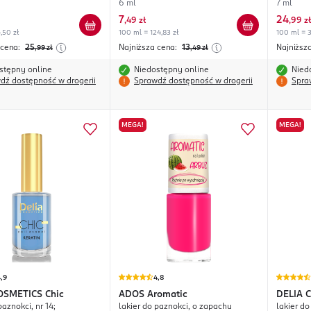
6 ml
7 ml
7
24
,
49 zł
,
99 zł
,50 zł
100 ml = 124,83 zł
100 ml = 3
 cena:
25
Najniższa cena:
13
Najniższ
,99
zł
,49
zł
stępny online
Niedostępny online
Nied
dź dostępność w drogerii
Sprawdź dostępność w drogerii
Spra
MEGA!
MEGA!
,9
4,8
OSMETICS
Chic
ADOS
Aromatic
DELIA 
paznokci, nr 14;
lakier do paznokci, o zapachu
lakier do