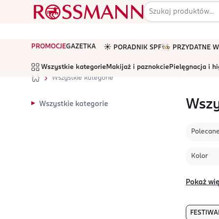
PROMOCJE
GAZETKA
☀️ PORADNIK SPF
🧑🏻‍🍳 PRZYDATNE
Wszystkie kategorie
Makijaż i paznokcie
Pielęgnacja i h
Wszystkie kategorie
Wszy
Wszystkie kategorie
Polecan
Kolor
Pokaż wię
FESTIWA