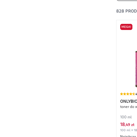
828
PRO
MEGA!
4
ONLYBIO
toner do 
100 ml
18
,
49 zł
100 ml = 18