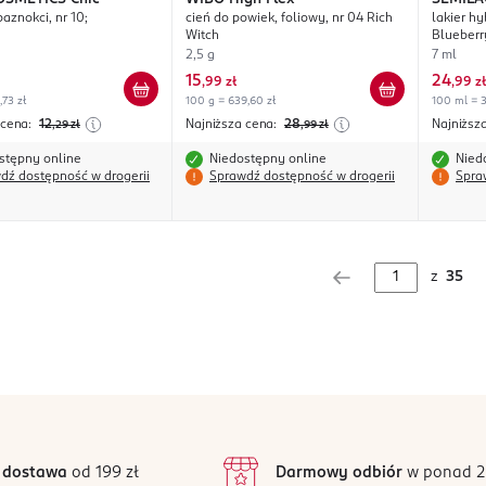
paznokci, nr 10;
cień do powiek, foliowy, nr 04 Rich
lakier h
Witch
Blueberr
2,5 g
7 ml
15
24
,
99 zł
,
99 zł
,73 zł
100 g = 639,60 zł
100 ml = 3
 cena:
12
Najniższa cena:
28
Najniższ
,29
zł
,99
zł
stępny online
Niedostępny online
Nied
dź dostępność w drogerii
Sprawdź dostępność w drogerii
Spra
z
35
 dostawa
od 199 zł
Darmowy odbiór
w ponad 2