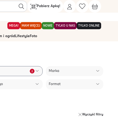
Pobierz Apkę!
MEGA!
MAM WIĘCEJ
NOWE
TYLKO U NAS
TYLKO ONLINE
 i ogród
Lifestyle
Foto
Marka
2
go
Format
Wyczyść filtry