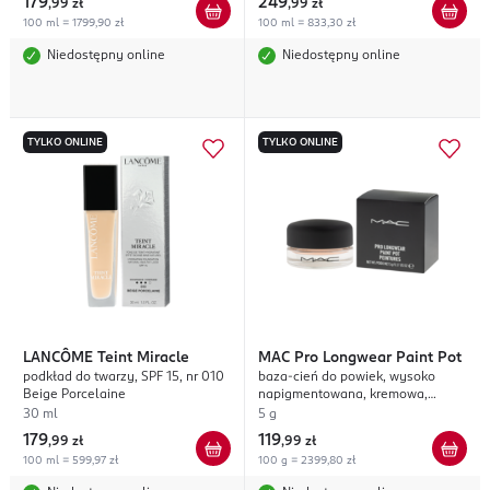
179
249
,
99 zł
,
99 zł
100 ml = 1799,90 zł
100 ml = 833,30 zł
Niedostępny online
Niedostępny online
TYLKO ONLINE
TYLKO ONLINE
LANCÔME
Teint Miracle
MAC
Pro Longwear Paint Pot
podkład do twarzy, SPF 15, nr 010
baza-cień do powiek, wysoko
Beige Porcelaine
napigmentowana, kremowa,
Painterly
30 ml
5 g
179
119
,
99 zł
,
99 zł
100 ml = 599,97 zł
100 g = 2399,80 zł