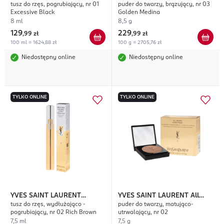
tusz do rzęs, pogrubiający, nr 01
puder do twarzy, brązujący, nr 03
Hours Hyper Bronze
Excessive Black
Golden Medina
8 ml
8,5 g
129
229
,
99 zł
,
99 zł
100 ml = 1624,88 zł
100 g = 2705,76 zł
Niedostępny online
Niedostępny online
TYLKO ONLINE
TYLKO ONLINE
YVES SAINT LAURENT
YVES SAINT LAURENT
All
tusz do rzęs, wydłużająco -
puder do twarzy, matująco-
Volume Effet Faux Cils
Hours Hyper Finish
pogrubiający, nr 02 Rich Brown
utrwalający, nr 02
7,5 ml
7,5 g