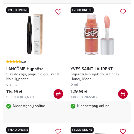
TYLKO ONLINE
TYLKO ONLINE
5,0
LANCÔME
Hypnôse
YVES SAINT LAURENT
tusz do rzęs, pogrubiający, nr 01
błyszczyk-olejek do ust, nr 12
Loveshine Plumping
Noir Hypnotic
Honey Moon
6,2 ml
6 ml
114
129
,
99 zł
,
99 zł
100 ml = 1854,68 zł
100 ml = 2166,50 zł
Niedostępny online
Niedostępny online
TYLKO ONLINE
TYLKO ONLINE