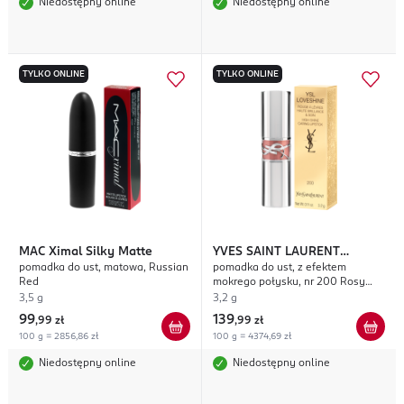
Niedostępny online
Niedostępny online
TYLKO ONLINE
TYLKO ONLINE
MAC
Ximal Silky Matte
YVES SAINT LAURENT
pomadka do ust, matowa, Russian
pomadka do ust, z efektem
Loveshine
Red
mokrego połysku, nr 200 Rosy
Sand
3,5 g
3,2 g
99
139
,
99 zł
,
99 zł
100 g = 2856,86 zł
100 g = 4374,69 zł
Niedostępny online
Niedostępny online