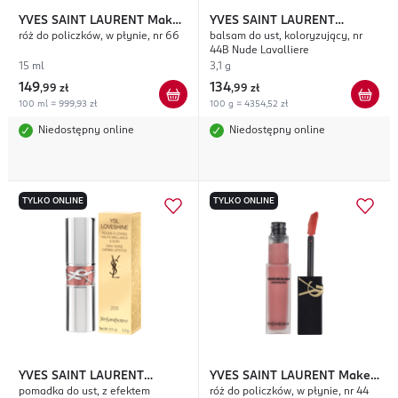
YVES SAINT LAURENT
Make
YVES SAINT LAURENT
róż do policzków, w płynie, nr 66
balsam do ust, koloryzujący, nr
Me Blush
Loveshine Candy Glow
44B Nude Lavalliere
15 ml
3,1 g
149
134
,
99 zł
,
99 zł
100 ml = 999,93 zł
100 g = 4354,52 zł
Niedostępny online
Niedostępny online
TYLKO ONLINE
TYLKO ONLINE
YVES SAINT LAURENT
YVES SAINT LAURENT
Make
pomadka do ust, z efektem
róż do policzków, w płynie, nr 44
Loveshine
Me Blush