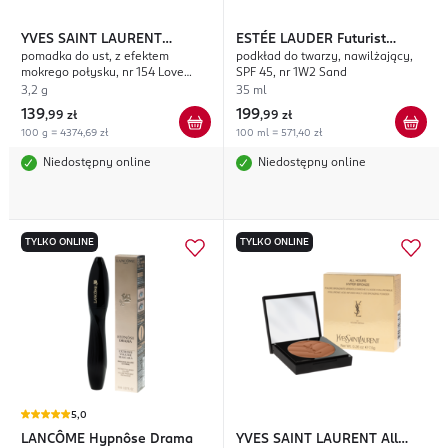
YVES SAINT LAURENT
ESTÉE LAUDER
Futurist
pomadka do ust, z efektem
podkład do twarzy, nawilżający,
Loveshine
Hydra Rescue
mokrego połysku, nr 154 Love
SPF 45, nr 1W2 Sand
Berry
3,2 g
35 ml
139
199
,
99 zł
,
99 zł
100 g = 4374,69 zł
100 ml = 571,40 zł
Niedostępny online
Niedostępny online
TYLKO ONLINE
TYLKO ONLINE
5,0
LANCÔME
Hypnôse Drama
YVES SAINT LAURENT
All