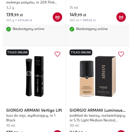
mokrego połysku, nr 209 Pink
Desire
3,2 g
15 ml
139
149
,
99 zł
,
99 zł
100 g = 4374,69 zł
100 ml = 999,93 zł
Niedostępny online
Niedostępny online
TYLKO ONLINE
TYLKO ONLINE
GIORGIO ARMANI
Vertigo Lift
GIORGIO ARMANI
Luminous
tusz do rzęs, wydłużający, nr 1
podkład do twarzy, rozświetlający,
Silk
Black
nr 5.15 Light Medium Neutral
Golden
10 ml
30 ml