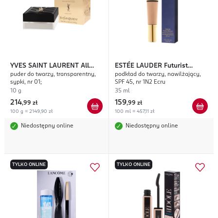
YVES SAINT LAURENT
All
ESTÉE LAUDER
Futurist
puder do twarzy, transparentny,
podkład do twarzy, nawilżający,
Hours Hyper Blur
Hydra Rescue
sypki, nr 01;
SPF 45, nr 1N2 Ecru
10 g
35 ml
214
159
,
99 zł
,
99 zł
100 g = 2149,90 zł
100 ml = 457,11 zł
Niedostępny online
Niedostępny online
TYLKO ONLINE
TYLKO ONLINE