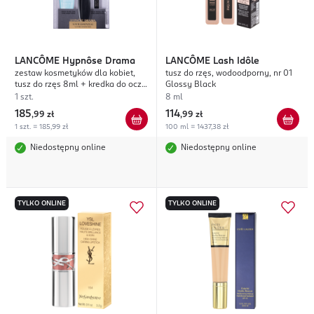
LANCÔME
Hypnôse Drama
LANCÔME
Lash Idôle
zestaw kosmetyków dla kobiet,
tusz do rzęs, wodoodporny, nr 01
tusz do rzęs 8ml + kredka do oczu
Glossy Black
0,7g + płyn do demakijażu 30ml
1 szt.
8 ml
185
114
,
99 zł
,
99 zł
1 szt. = 185,99 zł
100 ml = 1437,38 zł
Niedostępny online
Niedostępny online
TYLKO ONLINE
TYLKO ONLINE