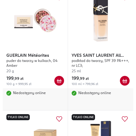
GUERLAIN
Météorites
YVES SAINT LAURENT
All
puder do twarzy w kulkach, 04
podkład do twarzy, SPF 39 PA+++,
Hours
Amber
nr LC3;
20 g
25 ml
199
199
,
99 zł
,
99 zł
100 g = 999,95 zł
100 ml = 799,96 zł
Niedostępny online
Niedostępny online
TYLKO ONLINE
TYLKO ONLINE