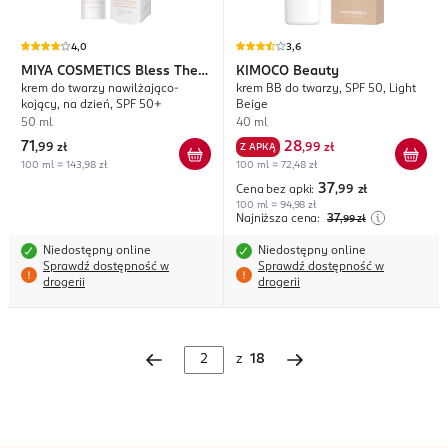
4,0
3,6
MIYA COSMETICS
Bless The
KIMOCO
Beauty
krem do twarzy nawilżająco-
krem BB do twarzy, SPF 50, Light
Less
kojący, na dzień, SPF 50+
Beige
50 ml
40 ml
71
28
,
99 zł
Z APKĄ
,
99 zł
100 ml = 143,98 zł
100 ml = 72,48 zł
37
Cena bez apki:
,99
zł
100 ml = 94,98 zł
Najniższa cena:
37
,99
zł
Niedostępny online
Niedostępny online
Sprawdź dostępność w
Sprawdź dostępność w
drogerii
drogerii
z
18