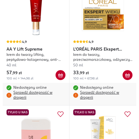
4,9
4,9
AA
Y Lift Supreme
L'ORÉAL PARIS
Ekspert
krem do twarzy lifting,
krem do twarzy,
Wieku
peptydowo-kolagenowy, anti-
przeciwzmarszczkowy, odżywczy,
fotoaging, SPF 50
SPF 20, Witaminy+ Olejek
40 ml
50 ml
Kameliowy 70+, na dzień
57
33
,
99 zł
,
99 zł
100 ml = 144,98 zł
100 ml = 67,98 zł
Niedostępny online
Niedostępny online
Sprawdź dostępność w
Sprawdź dostępność w
drogerii
drogerii
TYLKO U NAS
TYLKO U NAS