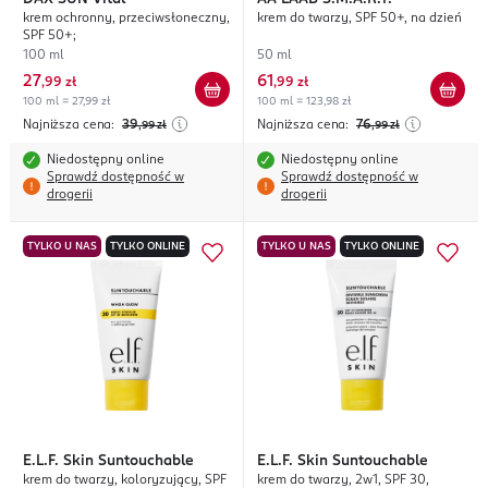
krem ochronny, przeciwsłoneczny,
krem do twarzy, SPF 50+, na dzień
SPF 50+;
100 ml
50 ml
27
61
,
99 zł
,
99 zł
100 ml = 27,99 zł
100 ml = 123,98 zł
Najniższa cena:
39
Najniższa cena:
76
,99
zł
,99
zł
Niedostępny online
Niedostępny online
Sprawdź dostępność w
Sprawdź dostępność w
drogerii
drogerii
TYLKO U NAS
TYLKO ONLINE
TYLKO U NAS
TYLKO ONLINE
E.L.F.
Skin Suntouchable
E.L.F.
Skin Suntouchable
krem do twarzy, koloryzujący, SPF
krem do twarzy, 2w1, SPF 30,