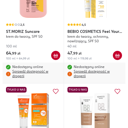
2,5
4,5
ST.MORIZ
Suncare
BEBIO COSMETICS
Feel Your
krem do twarzy, SPF 50
krem do twarzy, ochronny,
Beauty Vibes
nawilżający, SPF 50
100 ml
40 ml
64
47
,
99 zł
,
99 zł
100 ml = 64,99 zł
100 ml = 119,98 zł
Niedostępny online
Niedostępny online
Sprawdź dostępność w
Sprawdź dostępność w
drogerii
drogerii
TYLKO U NAS
TYLKO U NAS