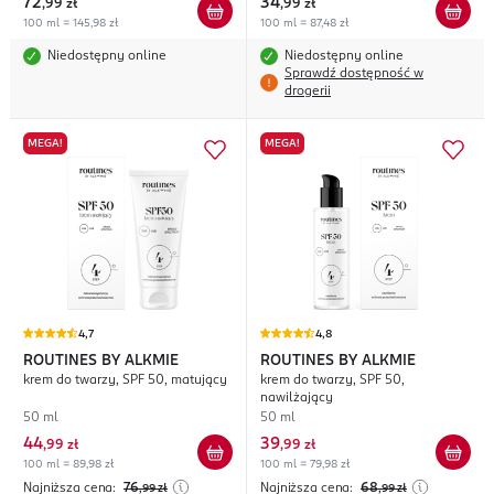
72
34
,
99 zł
,
99 zł
100 ml = 145,98 zł
100 ml = 87,48 zł
Niedostępny online
Niedostępny online
Sprawdź dostępność w
drogerii
MEGA!
MEGA!
4,7
4,8
ROUTINES BY ALKMIE
ROUTINES BY ALKMIE
krem do twarzy, SPF 50, matujący
krem do twarzy, SPF 50,
nawilżający
50 ml
50 ml
44
39
,
99 zł
,
99 zł
100 ml = 89,98 zł
100 ml = 79,98 zł
Najniższa cena:
76
Najniższa cena:
68
,99
zł
,99
zł