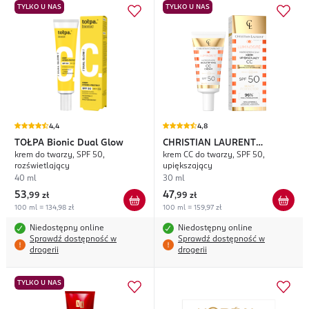
TYLKO U NAS
TYLKO U NAS
4,4
4,8
TOŁPA
Bionic Dual Glow
CHRISTIAN LAURENT
krem do twarzy, SPF 50,
krem CC do twarzy, SPF 50,
Luminosité
rozświetlający
upiększający
40 ml
30 ml
53
47
,
99 zł
,
99 zł
100 ml = 134,98 zł
100 ml = 159,97 zł
Niedostępny online
Niedostępny online
Sprawdź dostępność w
Sprawdź dostępność w
drogerii
drogerii
TYLKO U NAS