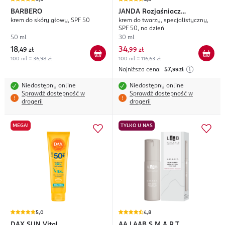
BARBERO
JANDA
Rozjaśniacz
krem do skóry głowy, SPF 50
krem do twarzy, specjalistyczny,
Przebarwień
SPF 50, na dzień
50 ml
30 ml
18
34
,
49 zł
,
99 zł
100 ml = 36,98 zł
100 ml = 116,63 zł
Najniższa cena:
57
,99
zł
Niedostępny online
Niedostępny online
Sprawdź dostępność w
Sprawdź dostępność w
drogerii
drogerii
MEGA!
TYLKO U NAS
5,0
4,8
DAX SUN
Vital
AA
LAAB S.M.A.R.T.