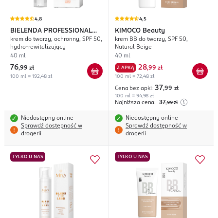
4,8
4,5
BIELENDA PROFESSIONAL
KIMOCO
Beauty
krem do twarzy, ochronny, SPF 50,
krem BB do twarzy, SPF 50,
SupremeLab Energy Boost
hydro-rewitalizujący
Natural Beige
40 ml
40 ml
76
28
,
99 zł
Z APKĄ
,
99 zł
100 ml = 192,48 zł
100 ml = 72,48 zł
37
Cena bez apki:
,99
zł
100 ml = 94,98 zł
Najniższa cena:
37
,99
zł
Niedostępny online
Niedostępny online
Sprawdź dostępność w
Sprawdź dostępność w
drogerii
drogerii
TYLKO U NAS
TYLKO U NAS