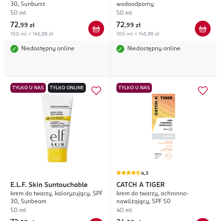
30, Sunburst
wodoodporny
50 ml
50 ml
72
72
,
99 zł
,
99 zł
100 ml = 145,98 zł
100 ml = 145,98 zł
Niedostępny online
Niedostępny online
TYLKO U NAS
TYLKO ONLINE
TYLKO U NAS
4,3
E.L.F.
Skin Suntouchable
CATCH A TIGER
krem do twarzy, koloryzujący, SPF
krem do twarzy, ochronno-
30, Sunbeam
nawilżający, SPF 50
50 ml
40 ml