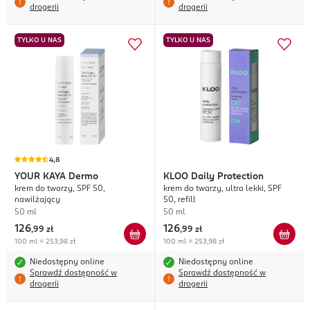
drogerii
drogerii
TYLKO U NAS
TYLKO U NAS
4,8
YOUR KAYA
Dermo
KLOO
Daily Protection
krem do twarzy, SPF 50,
krem do twarzy, ultra lekki, SPF
nawilżający
50, refill
50 ml
50 ml
126
126
,
99 zł
,
99 zł
100 ml = 253,98 zł
100 ml = 253,98 zł
Niedostępny online
Niedostępny online
Sprawdź dostępność w
Sprawdź dostępność w
drogerii
drogerii