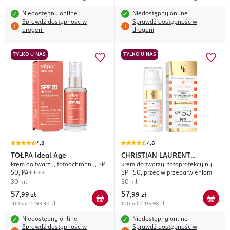
Niedostępny online
Niedostępny online
Sprawdź dostępność w
Sprawdź dostępność w
drogerii
drogerii
TYLKO U NAS
TYLKO U NAS
4,8
4,8
TOŁPA
Ideal Age
CHRISTIAN LAURENT
krem do twarzy, fotoochronny, SPF
krem do twarzy, fotoprotekcyjny,
Luminosité
50, PA++++
SPF 50, przeciw przebarwieniom
30 ml
50 ml
57
57
,
99 zł
,
99 zł
100 ml = 193,30 zł
100 ml = 115,98 zł
Niedostępny online
Niedostępny online
Sprawdź dostępność w
Sprawdź dostępność w