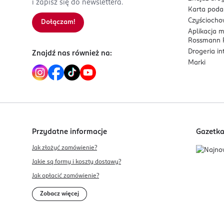
i zapisz się do newslettera.
Karta pod
Czyścioch
Dołączam!
Aplikacja 
Rossmann P
Drogeria i
Znajdź nas również na:
Marki
Przydatne informacje
Gazetk
Jak złożyć zamówienie?
Jakie są formy i koszty dostawy?
Jak opłacić zamówienie?
Zobacz więcej