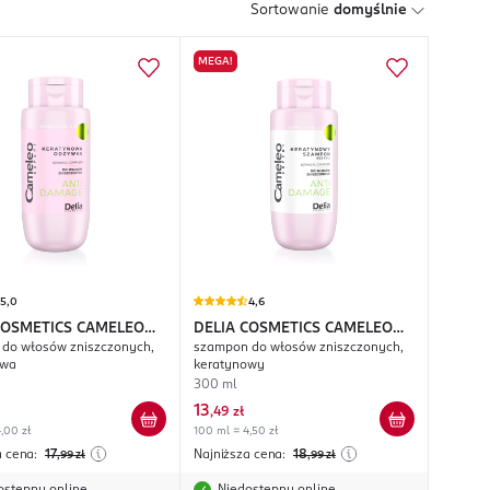
Sortowanie
domyślnie
MEGA!
5,0
4,6
COSMETICS CAMELEO
DELIA COSMETICS CAMELEO
do włosów zniszczonych,
szampon do włosów zniszczonych,
 Anti Damage
Expert Anti Damage
owa
keratynowy
300 ml
13
,
49 zł
,00 zł
100 ml = 4,50 zł
a cena:
17
Najniższa cena:
18
,99
zł
,99
zł