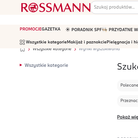
PROMOCJE
GAZETKA
☀️ PORADNIK SPF
🧑🏻‍🍳 PRZYDATNE
Wszystkie kategorie
Makijaż i paznokcie
Pielęgnacja i h
Wszystkie kategorie
Wyniki wyszukiwania
Szuk
Wszystkie kategorie
Polecan
Przeznac
Pokaż wię