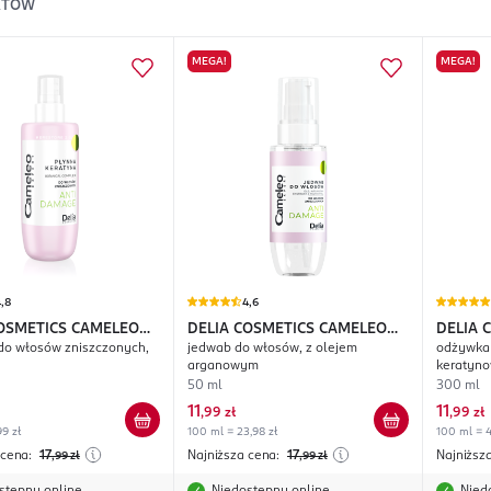
KTÓW
MEGA!
MEGA!
,8
4,6
COSMETICS CAMELEO
DELIA COSMETICS CAMELEO
DELIA 
do włosów zniszczonych,
jedwab do włosów, z olejem
odżywka 
Anti Damage
Expert Anti Damage
Expert
arganowym
keratyn
50 ml
300 ml
11
11
,
99 zł
,
99 zł
99 zł
100 ml = 23,98 zł
100 ml = 4
 cena:
17
Najniższa cena:
17
Najniższ
,99
zł
,99
zł