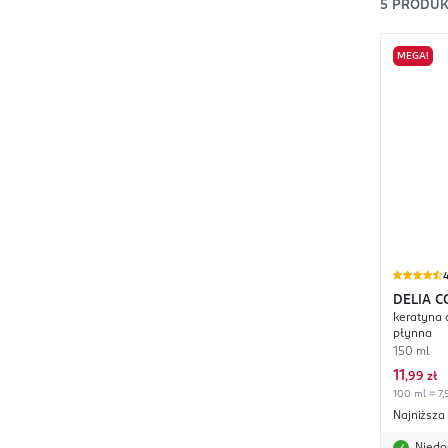
5
PRODU
MEGA!
4
DELIA 
keratyna 
Expert 
płynna
150 ml
11
,
99 zł
100 ml = 7,
Najniższa