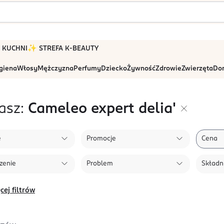
 W KUCHNI
✨ STREFA K-BEAUTY
igiena
Włosy
Mężczyzna
Perfumy
Dziecko
Żywność
Zdrowie
Zwierzęta
Dom
asz:
Cameleo expert delia'
e
Promocje
Cena
zenie
Problem
Składni
cej filtrów