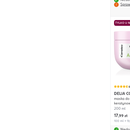
Niedo
Spraw
TYLKO U 
4
DELIA 
maska do
Expert 
keratyno
200 ml
17
,
99 zł
100 ml = 9,
Niedo