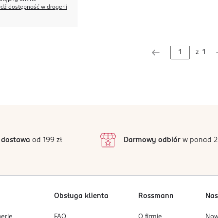
dź dostępność w drogerii
z
1
 dostawa
od 199 zł
Darmowy odbiór
w ponad 2
Obsługa klienta
Rossmann
Nas
erię
FAQ
O firmie
No