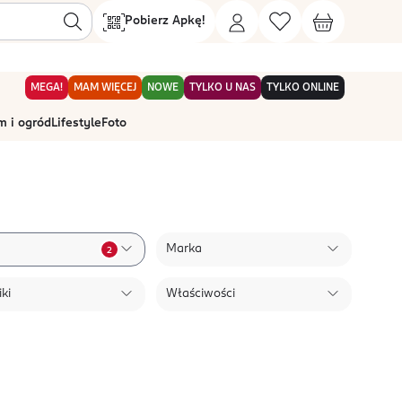
Pobierz Apkę!
MEGA!
MAM WIĘCEJ
NOWE
TYLKO U NAS
TYLKO ONLINE
 i ogród
Lifestyle
Foto
Marka
2
ki
Właściwości