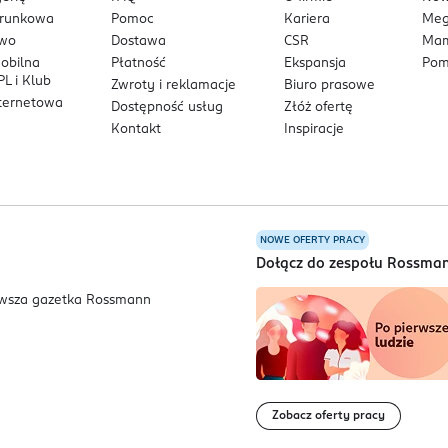
arunkowa
Pomoc
Kariera
Me
owo
Dostawa
CSR
Mam
mobilna
Płatność
Ekspansja
Pom
L i Klub
Zwroty i reklamacje
Biuro prasowe
nternetowa
Dostępność usług
Złóż ofertę
Kontakt
Inspiracje
NOWE OFERTY PRACY
a
Dołącz do zespołu Rossma
Zobacz oferty pracy