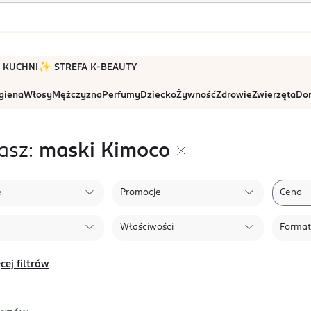
 W KUCHNI
✨ STREFA K-BEAUTY
igiena
Włosy
Mężczyzna
Perfumy
Dziecko
Żywność
Zdrowie
Zwierzęta
Dom
asz:
maski Kimoco
e
Promocje
Cena
Właściwości
Format
cej filtrów