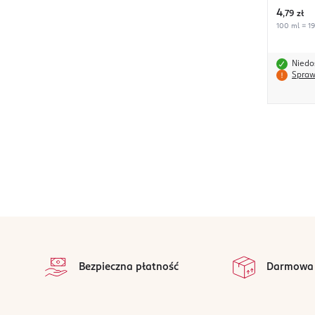
4
,
79 zł
100 ml = 19,
Niedo
Spraw
stopka
Bezpieczna płatność
Darmowa