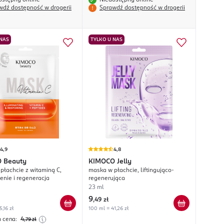
ostępny online
Niedostępny online
wdź dostępność w drogerii
Sprawdź dostępność w drogerii
 NAS
TYLKO U NAS
4,9
4,8
O
Beauty
KIMOCO
Jelly
płachcie z witaminą C,
maska w płachcie, liftingująco-
enie i regeneracja
regenerująca
23 ml
9
,
49 zł
,16 zł
100 ml = 41,26 zł
a cena:
4
,79
zł