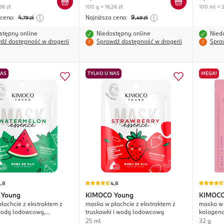
88 zł
100 g = 16,26 zł
100 ml = 2
 cena:
4
Najniższa cena:
9
,79
zł
,49
zł
stępny online
Niedostępny online
Nied
dź dostępność w drogerii
Sprawdź dostępność w drogerii
Spra
NAS
TYLKO U NAS
MEGA!
,8
4,8
Young
KIMOCO
Young
KIMOC
łachcie z ekstraktem z
maska w płachcie z ekstraktem z
maska w 
wodą lodowcową,
truskawki i wodą lodowcową
kolagen
ca
25 ml
32 g