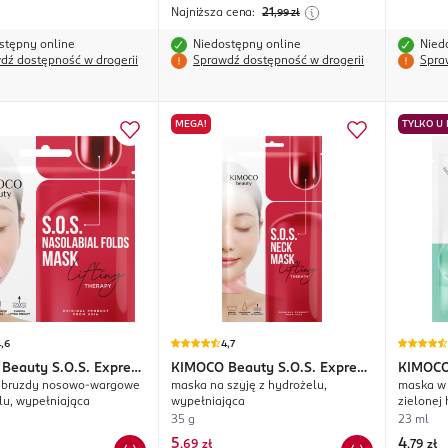
Najniższa cena:
21
,99
zł
stępny online
Niedostępny online
Nied
dź dostępność w drogerii
Sprawdź dostępność w drogerii
Spra
MEGA!
TYLKO U
,6
4,7
Beauty S.O.S. Express
KIMOCO
Beauty S.O.S. Express
KIMOC
 bruzdy nosowo-wargowe
maska na szyję z hydrożelu,
maska w 
Therapy
Lifting Therapy
lu, wypełniająca
wypełniająca
zielonej 
regulują
35 g
23 ml
5
4
,
69 zł
,
79 zł