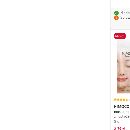
Niedo
Spraw
MEGA!
4
KIMOCO
maska na
Lifting 
z hydroże
8 g
2
,
79 zł