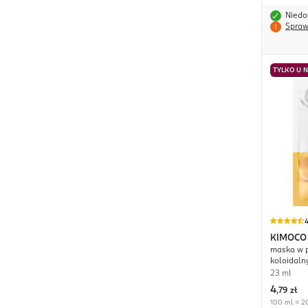
Niedo
Spraw
TYLKO U 
4
KIMOCO
maska w p
koloidaln
rewitaliz
23 ml
4
,
79 zł
100 ml = 20