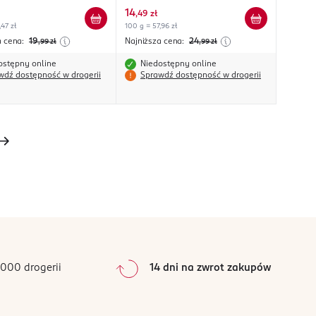
14
,
49 zł
,47 zł
100 g = 57,96 zł
a cena:
19
Najniższa cena:
24
,99
zł
,99
zł
ostępny online
Niedostępny online
wdź dostępność w drogerii
Sprawdź dostępność w drogerii
000 drogerii
14 dni na zwrot zakupów