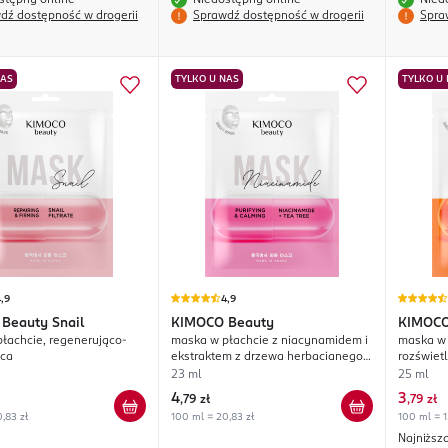
stępny online
Niedostępny online
Nied
dź dostępność w drogerii
Sprawdź dostępność w drogerii
Spra
NAS
TYLKO U NAS
TYLKO U
,9
4,9
Beauty Snail
KIMOCO
Beauty
KIMOC
łachcie, regenerująco-
maska w płachcie z niacynamidem i
maska w 
ąca
ekstraktem z drzewa herbacianego,
rozświetl
oczyszczająco-kojąca
23 ml
25 ml
4
3
,
79 zł
,
79 zł
,83 zł
100 ml = 20,83 zł
100 ml = 15
Najniższ