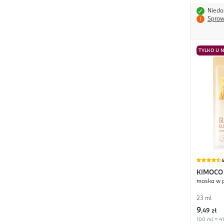
Niedo
Spraw
TYLKO U 
4
KIMOCO
maska w p
23 ml
9
,
49 zł
100 ml = 41