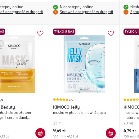
stępny online
Niedostępny online
Nied
dź dostępność w drogerii
Sprawdź dostępność w drogerii
Spra
NAS
TYLKO U NAS
TYLKO U
,9
5,0
Beauty
KIMOCO
Jelly
KIMOC
łachcie ze złotem
maska w płachcie, nawilżająca
maska w 
ym i ceramidami,
hialuron
ująco-ujędrniająca
nawilżaj
23 ml
23 ml
9
4
,
49 zł
,
79 zł
,83 zł
100 ml = 41,26 zł
100 ml = 2