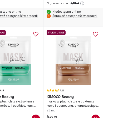
Najniższa cena:
4
,79
zł
ostępny online
Niedostępny online
wdź dostępność w drogerii
Sprawdź dostępność w drogerii
 NAS
TYLKO U NAS
4,9
4,8
O
Beauty
KIMOCO
Beauty
płachcie z ekstraktem z
maska w płachcie z ekstraktem z
herbaty i postbiotykami,
kawy i adenozyna, energetyzująco-
co-tonizująca
rewitalizująca
23 ml
4
,
79 zł