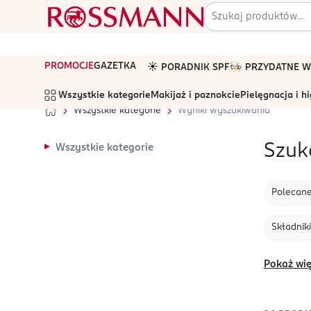
PROMOCJE
GAZETKA
☀️ PORADNIK SPF
🧑🏻‍🍳 PRZYDATNE
Wszystkie kategorie
Makijaż i paznokcie
Pielęgnacja i h
Wszystkie kategorie
Wyniki wyszukiwania
Szuk
Wszystkie kategorie
Polecan
Składniki
Pokaż wię