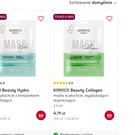
Sortowanie
domyślnie
 NAS
TYLKO U NAS
4,9
4,9
O
Beauty Hydro
KIMOCO
Beauty Collagen
płachcie z kompleksem
maska w płachcie, wygładzająco-
ilżająca
regenerująca
23 ml
4
,
79 zł
0,83 zł
100 ml = 20,83 zł