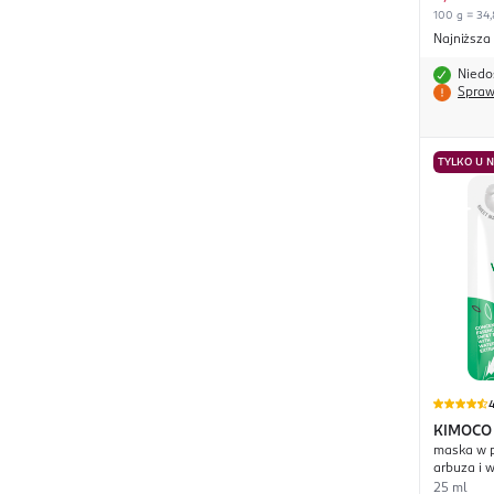
100 g = 34,
Najniższa
Niedo
Spraw
TYLKO U 
4
KIMOCO
maska w p
arbuza i 
nawilżają
25 ml