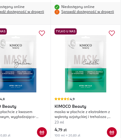
ostępny online
Niedostępny online
wdź dostępność w drogerii
Sprawdź dostępność w drogerii
 NAS
TYLKO U NAS
4,8
4,9
O
Beauty
KIMOCO
Beauty
płachcie z kwasem
maska w płachcie z ekstraktem z
owym, wygładzająco-
wąkroty azjatyckiej i trehaloza ,
ąca
kojąco-nawilżająca
23 ml
4
,
79 zł
0,83 zł
100 ml = 20,83 zł