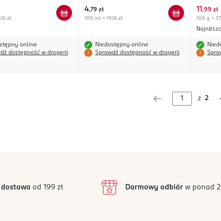
4
11
,
79 zł
,
99 zł
16 zł
100 ml = 19,16 zł
100 g = 37
Najniższ
stępny online
Niedostępny online
Nied
dź dostępność w drogerii
Sprawdź dostępność w drogerii
Spra
z
2
 dostawa
od 199 zł
Darmowy odbiór
w ponad 2