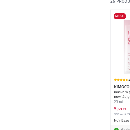
26
PROD
MEGA!
4
KIMOCO
maska w p
nawilżają
23 ml
5
,
69 zł
100 ml = 24
Najniższa