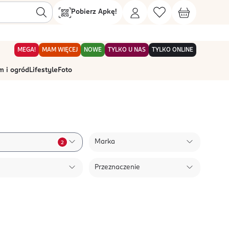
Pobierz Apkę!
MEGA!
MAM WIĘCEJ
NOWE
TYLKO U NAS
TYLKO ONLINE
 i ogród
Lifestyle
Foto
Marka
2
Przeznaczenie