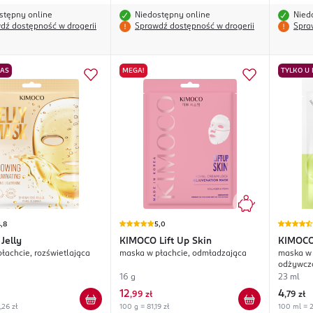
stępny online
Niedostępny online
Nied
dź dostępność w drogerii
Sprawdź dostępność w drogerii
Spra
NAS
MEGA!
TYLKO U
,8
5,0
Jelly
KIMOCO
Lift Up Skin
KIMOC
łachcie, rozświetlająca
maska w płachcie, odmładzająca
maska w 
odżywcz
16 g
23 ml
12
4
,
99 zł
,
79 zł
,26 zł
100 g = 81,19 zł
100 ml = 2