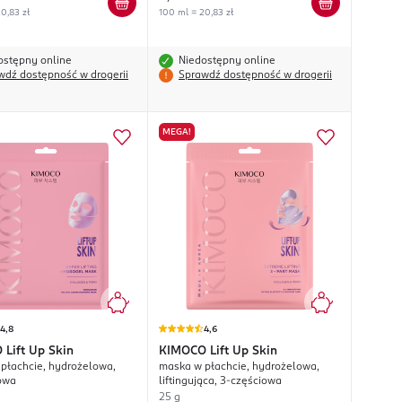
0,83 zł
100 ml = 20,83 zł
ostępny online
Niedostępny online
wdź dostępność w drogerii
Sprawdź dostępność w drogerii
MEGA!
4,8
4,6
O
Lift Up Skin
KIMOCO
Lift Up Skin
płachcie, hydrożelowa,
maska w płachcie, hydrożelowa,
owa
liftingująca, 3-częściowa
25 g