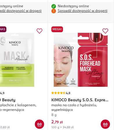
ostępny online
Niedostępny online
wdź dostępność w drogerii
Sprawdź dostępność w drogerii
 NAS
MEGA!
4,9
4,8
O
Beauty
KIMOCO
Beauty S.O.S. Express
płachcie z kolagenem,
maska na czoło z hydrożelu,
Lifting Therapy
o-regenerująca
wypełniająca
8 g
2
,
79 zł
0,83 zł
100 g = 34,88 zł