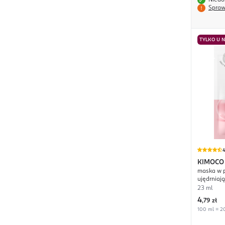
Niedo
Spraw
TYLKO U 
4
KIMOCO
maska w p
ujędrniaj
23 ml
4
,
79 zł
100 ml = 20