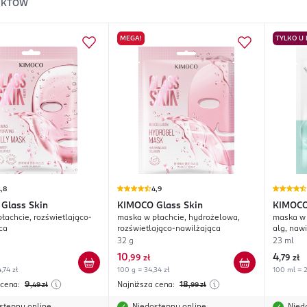
UKTÓW
MEGA!
TYLKO U
,8
4,9
Glass Skin
KIMOCO
Glass Skin
KIMOC
łachcie, rozświetlająco-
maska w płachcie, hydrożelowa,
maska w 
ca
rozświetlająco-nawilżająca
alg, naw
32 g
23 ml
10
4
,
99 zł
,
79 zł
,74 zł
100 g = 34,34 zł
100 ml = 2
 cena:
9
Najniższa cena:
18
,49
zł
,99
zł