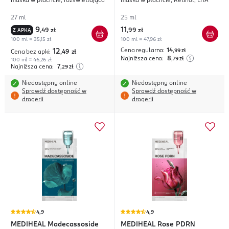
maska w płachcie, rozświetlająca
maska w płachcie, Retinol, LHA
Arbutin Glow
Wrapping
27 ml
25 ml
9
11
Z APKĄ
,
49 zł
,
99 zł
100 ml = 35,15 zł
100 ml = 47,96 zł
Cena regularna:
14
12
,99
zł
Cena bez apki:
,49
zł
Najniższa cena:
8
,79
zł
100 ml = 46,26 zł
Najniższa cena:
7
,29
zł
Niedostępny online
Niedostępny online
Sprawdź dostępność w
Sprawdź dostępność w
drogerii
drogerii
4,9
4,9
MEDIHEAL
Madecassoside
MEDIHEAL
Rose PDRN