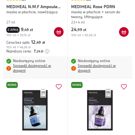
MEDIHEAL
N.M.F Ampoule
MEDIHEAL
Rose PDRN
maska w płachcie, nawilżająca
maska w płachcie + serum do
Original
twarzy, liftingujące
27 ml
23+4 ml
9
24
Z APKĄ
,
49 zł
,
99 zł
100 ml = 35,15 zł
100 ml = 92,56 zł
12
Cena bez apki:
,49
zł
100 ml = 46,26 zł
Najniższa cena:
7
,29
zł
Niedostępny online
Niedostępny online
Sprawdź dostępność w
Sprawdź dostępność w
drogerii
drogerii
NOWE
NOWE