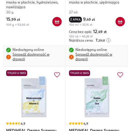
maska w płachcie, hydrożelowa,
maska w płachcie, ujędrniająca
Firming
nawilżająca
30 g
27 ml
15
9
,
99 zł
Z APKĄ
,
49 zł
100 g = 53,30 zł
100 ml = 35,15 zł
12
Cena bez apki:
,49
zł
100 ml = 46,26 zł
Najniższa cena:
7
,29
zł
Niedostępny online
Niedostępny online
Sprawdź dostępność w
Sprawdź dostępność w
drogerii
drogerii
TYLKO U NAS
TYLKO U NAS
4,9
4,9
MEDIHEAL
Derma Synergy
MEDIHEAL
Derma Synergy