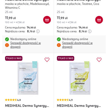
maska w płachcie, Madekasozyd,
maska w płachcie, Teatree, Cica
Wrapping
Wrapping
Witamina C
25 ml
25 ml
11
11
,
99 zł
,
99 zł
100 ml = 47,96 zł
100 ml = 47,96 zł
Cena regularna:
14
Cena regularna:
14
,99
zł
,99
zł
Najniższa cena:
8
Najniższa cena:
8
,79
zł
,79
zł
Niedostępny online
Niedostępny online
Sprawdź dostępność w
Sprawdź dostępność w
drogerii
drogerii
TYLKO U NAS
TYLKO U NAS
4,8
4,9
MEDIHEAL
Derma Synergy
MEDIHEAL
Derma Synergy