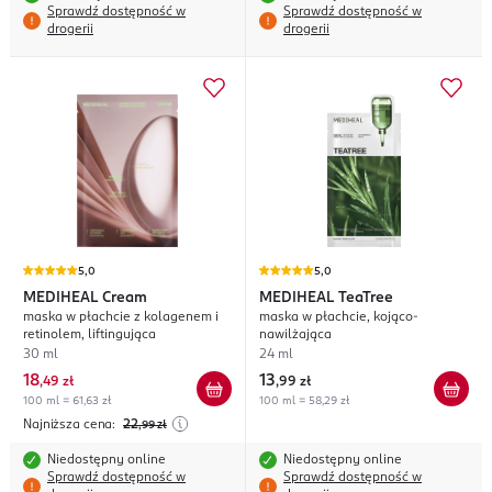
Sprawdź dostępność w
Sprawdź dostępność w
drogerii
drogerii
5,0
5,0
MEDIHEAL
Cream
MEDIHEAL
TeaTree
maska w płachcie z kolagenem i
maska w płachcie, kojąco-
retinolem, liftingująca
nawilżająca
30 ml
24 ml
18
13
,
49 zł
,
99 zł
100 ml = 61,63 zł
100 ml = 58,29 zł
Najniższa cena:
22
,99
zł
Niedostępny online
Niedostępny online
Sprawdź dostępność w
Sprawdź dostępność w