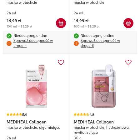
maska w płachcie
maska w płachcie
24 ml
24 ml
13
13
,
99 zł
,
99 zł
100 ml = 58,29 zł
100 ml = 58,29 zł
Niedostępny online
Niedostępny online
Sprawdź dostępność w
Sprawdź dostępność w
drogerii
drogerii
5,0
4,9
MEDIHEAL
Collagen
MEDIHEAL
Collagen
maska w płachcie, ujędrniająca
maska w płachcie, hydrożelowa,
rewitalizująca
24 ml
30 g