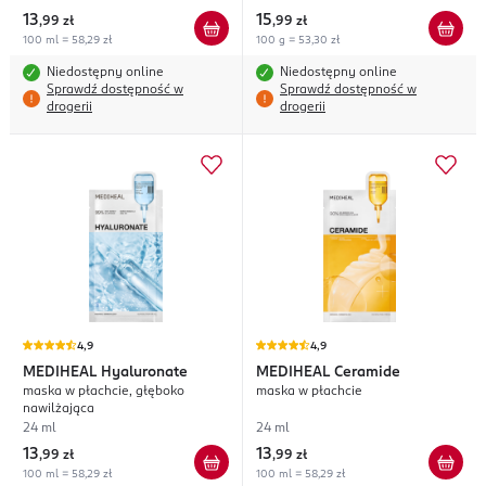
13
15
,
99 zł
,
99 zł
100 ml = 58,29 zł
100 g = 53,30 zł
Niedostępny online
Niedostępny online
Sprawdź dostępność w
Sprawdź dostępność w
drogerii
drogerii
4,9
4,9
MEDIHEAL
Hyaluronate
MEDIHEAL
Ceramide
maska w płachcie, głęboko
maska w płachcie
nawilżająca
24 ml
24 ml
13
13
,
99 zł
,
99 zł
100 ml = 58,29 zł
100 ml = 58,29 zł