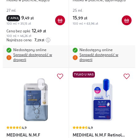
maska w płachcie, kojąca
maska w płachcie, ujędrniająca
Soothing
27 ml
25 ml
9
15
Z APKĄ
,
49 zł
,
99 zł
100 ml = 35,15 zł
100 ml = 63,96 zł
12
Cena bez apki:
,49
zł
100 ml = 46,26 zł
Najniższa cena:
7
,29
zł
Niedostępny online
Niedostępny online
Sprawdź dostępność w
Sprawdź dostępność w
drogerii
drogerii
TYLKO U NAS
4,9
4,9
MEDIHEAL
N.M.F
MEDIHEAL
N.M.F Retinol