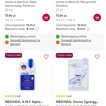
maska w płachcie, Kwas
maska w płachcie, Niacynamid,
Wrapping
Wrapping
hialuronowy, Pantenol
Glutation
25 ml
25 ml
11
11
,
99 zł
,
99 zł
100 ml = 47,96 zł
100 ml = 47,96 zł
Cena regularna:
14
Cena regularna:
14
,99
zł
,99
zł
Najniższa cena:
8
Najniższa cena:
8
,79
zł
,79
zł
Niedostępny online
Niedostępny online
Sprawdź dostępność w
Sprawdź dostępność w
drogerii
drogerii
TYLKO U NAS
TYLKO U NAS
4,9
4,9
MEDIHEAL
N.M.F Alpha
MEDIHEAL
Derma Synergy