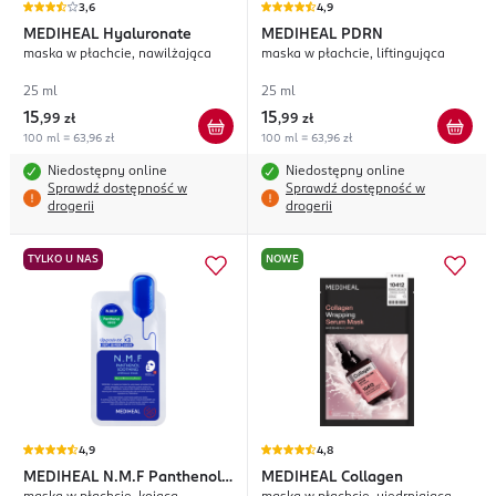
3,6
4,9
MEDIHEAL
Hyaluronate
MEDIHEAL
PDRN
maska w płachcie, nawilżająca
maska w płachcie, liftingująca
25 ml
25 ml
15
15
,
99 zł
,
99 zł
100 ml = 63,96 zł
100 ml = 63,96 zł
Niedostępny online
Niedostępny online
Sprawdź dostępność w
Sprawdź dostępność w
drogerii
drogerii
TYLKO U NAS
NOWE
4,9
4,8
MEDIHEAL
N.M.F Panthenol
MEDIHEAL
Collagen