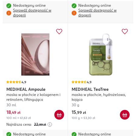
Niedostępny online
Niedostępny online
Sprawdź dostępność w
Sprawdź dostępność w
drogerii
drogerii
4,9
4,9
MEDIHEAL
Ampoule
MEDIHEAL
TeaTree
maska w płachcie z kolagenem i
maska w płachcie, hydrożelowa,
retinolem, liftingująca
kojąca
30 ml
30 g
18
15
,
49 zł
,
99 zł
100 ml = 61,63 zł
100 g = 53,30 zł
Najniższa cena:
22
,99
zł
Niedostępny online
Niedostępny online