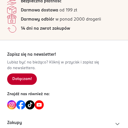
Bezpieczna płatność
Plastikowa, zakręcana buteleczka na kosmetyki o
ul. Brukowa 6/8
71 opinii
na podstawie
pojemności 100ml, idealna do przewożenia
Darmowa dostawa
od 199 zł
91-341 Łódź
Wszystkie opinie są zweryfikowane zakupem.
kosmetyków w bagażu podręcznym w samolocie.
Darmowy odbiór
w ponad 2000 drogerii
Kod EAN
Jak działają opinie?
14 dni na zwrot zakupów
5 907713 309114
5
0
%
4
0
%
3
0
%
2
0
%
Zapisz się na newsletter!
1
0
%
Lubisz być na bieżąco? Kliknij w przycisk i zapisz się
do newslettera.
Dołączam!
Sortowanie wg
data: od najnowszej
Znajdź nas również na:
Zakupy