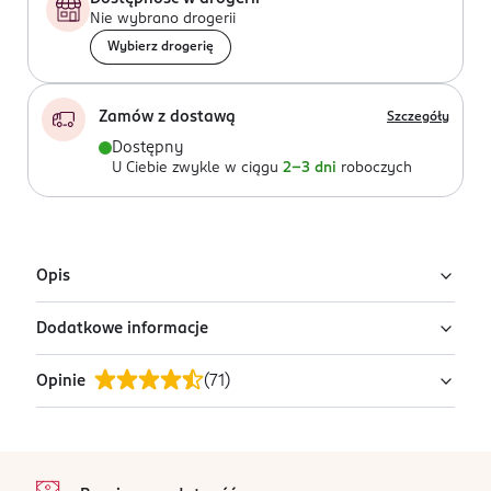
Nie wybrano drogerii
Wybierz drogerię
Zamów z dostawą
Szczegóły
Dostępny
U Ciebie zwykle w ciągu
2-3 dni
roboczych
Opis
Dodatkowe informacje
Uwaga: wysyłamy losowy wariant!
Produkt występuje w różnych wariantach i pakowany
Opinie
(
71
)
OSTRZEŻENIA DOTYCZĄCE BEZPIECZEŃSTWA
jest losowo. Zdjęcia pokazują przykładowe warianty.
Posiada małe elementy, grozi zadławieniem.
Szukasz konkretnego wariantu lub chcesz sprawdzić
pełną ofertę? Zapraszamy do najbliższej drogerii.
PRODUCENT/PODMIOT ODPOWIEDZIALNY
4,9
stopka
/5
Second International Company s.c.