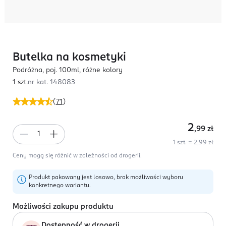
Butelka na kosmetyki
Podróżna, poj. 100ml, różne kolory
1 szt.
nr kat.
148083
(
71
)
2
,99
zł
1 szt. = 2,99 zł
Ceny mogą się różnić w zależności od drogerii.
Produkt pakowany jest losowo, brak możliwości wyboru
konkretnego wariantu.
Możliwości zakupu produktu
Dostępność w drogerii