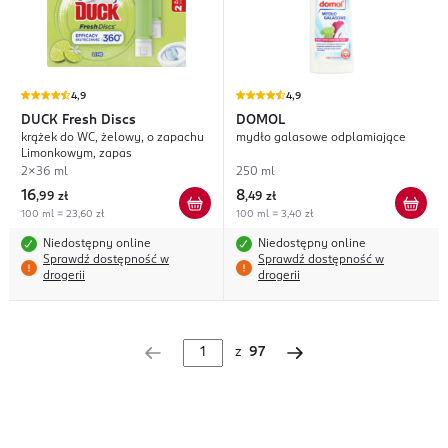
4,9
4,9
DUCK
Fresh Discs
DOMOL
krążek do WC, żelowy, o zapachu
mydło galasowe odplamiające
Limonkowym, zapas
2x36 ml
250 ml
16
8
,
99 zł
,
49 zł
100 ml = 23,60 zł
100 ml = 3,40 zł
Niedostępny online
Niedostępny online
Sprawdź dostępność w
Sprawdź dostępność w
drogerii
drogerii
z
97