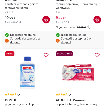
DOMOL
ALOUETTE
chusteczki zapobiegające
ręcznik papierowy, uniwersalny, 2
farbowaniu ubrań
warstwowy
24 szt.
1 szt.
10
9
,
99 zł
,
99 zł
1 szt. = 0,46 zł
1 szt. = 9,99 zł
Najniższa cena:
11
,99
zł
Niedostępny online
Niedostępny online
Sprawdź dostępność w
Sprawdź dostępność w
drogerii
drogerii
MEGA!
TYLKO U NAS
4,8
4,9
DOMOL
ALOUETTE
Premium
płyn do czyszczenia pralki
papier toaletowy, 4-warstwowy