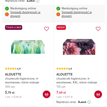
Najniższa cena:
5
,29
zł
Niedostępny online
Niedostępny online
Sprawdź dostępność w
Sprawdź dostępność w
drogerii
drogerii
TYLKO U NAS
MEGA!
4,9
4,9
ALOUETTE
ALOUETTE
chusteczki higieniczne, 4-
chusteczki higieniczne, 4-
warstwowe, różne rodzaje
warstwowe, XXL, różne rodzaje
100 szt.
110 szt.
5
7
,
79 zł
,
49 zł
1 szt. = 0,06 zł
1 szt. = 0,07 zł
Najniższa cena:
9
,49
zł