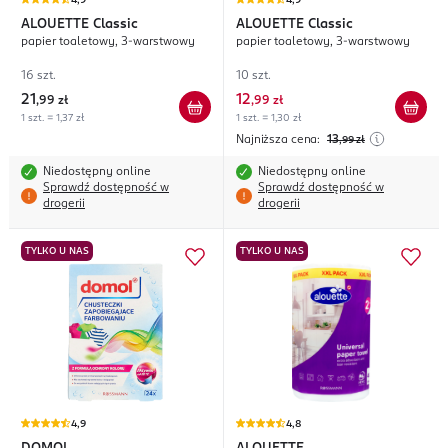
4,9
4,9
ALOUETTE
Classic
ALOUETTE
Classic
papier toaletowy, 3-warstwowy
papier toaletowy, 3-warstwowy
16 szt.
10 szt.
21
12
,
99 zł
,
99 zł
1 szt. = 1,37 zł
1 szt. = 1,30 zł
Najniższa cena:
13
,99
zł
Niedostępny online
Niedostępny online
Sprawdź dostępność w
Sprawdź dostępność w
drogerii
drogerii
TYLKO U NAS
TYLKO U NAS
4,9
4,8