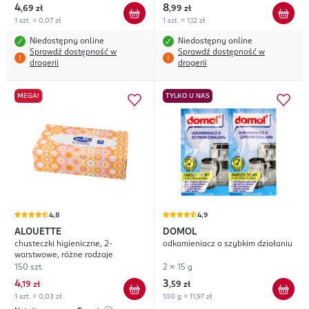
4
8
,
69 zł
,
99 zł
1 szt. = 0,07 zł
1 szt. = 1,12 zł
Niedostępny online
Niedostępny online
Sprawdź dostępność w
Sprawdź dostępność w
drogerii
drogerii
MEGA!
TYLKO U NAS
4,8
4,9
ALOUETTE
DOMOL
chusteczki higieniczne, 2-
odkamieniacz o szybkim działaniu
warstwowe, różne rodzaje
150 szt.
2 x 15 g
4
3
,
19 zł
,
59 zł
1 szt. = 0,03 zł
100 g = 11,97 zł