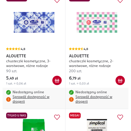
4,8
4,8
ALOUETTE
ALOUETTE
chusteczki kosmetyczne, 3-
chusteczki kosmetyczne, 2-
warstwowe, różne rodzaje
warstwowe, różne rodzaje
90 szt.
200 szt.
5
6
,
49 zł
,
79 zł
1 szt. = 0,06 zł
1 szt. = 0,03 zł
Niedostępny online
Niedostępny online
Sprawdź dostępność w
Sprawdź dostępność w
drogerii
drogerii
TYLKO U NAS
MEGA!