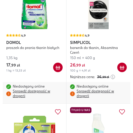
4,9
4,9
DOMOL
SIMPLICOL
proszek do prania tkanin białych
barwnik do tkanin, Aksamitna
Czerń
1,35 kg
150 ml + 400 g
17
26
,
99 zł
,
99 zł
1 kg = 13,33 zł
100 g = 4,91 zł
Najniższa cena:
36
,99
zł
Niedostępny online
Niedostępny online
Sprawdź dostępność w
Sprawdź dostępność w
drogerii
drogerii
TYLKO U NAS