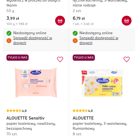
wybielacz w proszku do białych
ręcznik kuchenny, 3-warstwowy,
tkanin
różne rodzaje
50 g
2 szt.
3
6
,
99 zł
,
79 zł
100 g = 7,98 zł
1 szt. = 3,40 zł
Niedostępny online
Niedostępny online
Sprawdź dostępność w
Sprawdź dostępność w
drogerii
drogerii
TYLKO U NAS
TYLKO U NAS
4,8
4,8
ALOUETTE
Sensitiv
ALOUETTE
papier toaletowy, nawilżany,
papier toaletowy, 3-warstwowy,
bezzapachowy
Rumiankowy
70 szt.
8 szt.