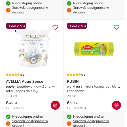
Niedostępny online
Niedostępny online
Sprawdź dostępność w
Sprawdź dostępność w
drogerii
drogerii
TYLKO U NAS
TYLKO U NAS
4,9
4,8
AVELLIA
Aqua Sense
RUBIN
papier toaletowy, nawilżany, w
worki na śmieci z taśmą, poj. 60 L,
rolce, zapas do tuby
zapachowe
100 szt.
20 szt.
8
6
,
49 zł
,
99 zł
1 szt. = 0,08 zł
1 szt. = 0,35 zł
Niedostępny online
Niedostępny online
Sprawdź dostępność w
Sprawdź dostępność w
drogerii
drogerii