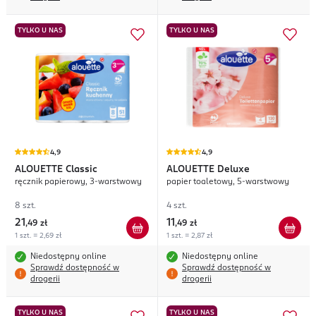
TYLKO U NAS
TYLKO U NAS
4,9
4,9
ALOUETTE
Classic
ALOUETTE
Deluxe
ręcznik papierowy, 3-warstwowy
papier toaletowy, 5-warstwowy
8 szt.
4 szt.
21
11
,
49 zł
,
49 zł
1 szt. = 2,69 zł
1 szt. = 2,87 zł
Niedostępny online
Niedostępny online
Sprawdź dostępność w
Sprawdź dostępność w
drogerii
drogerii
TYLKO U NAS
TYLKO U NAS