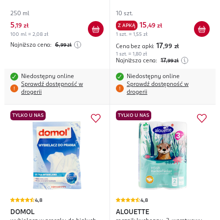
250 ml
10 szt.
5
15
,
19 zł
Z APKĄ
,
49 zł
100 ml = 2,08 zł
1 szt. = 1,55 zł
Najniższa cena:
6
,99
zł
17
Cena bez apki:
,99
zł
1 szt. = 1,80 zł
Najniższa cena:
17
,99
zł
Niedostępny online
Niedostępny online
Sprawdź dostępność w
Sprawdź dostępność w
drogerii
drogerii
TYLKO U NAS
TYLKO U NAS
4,8
4,8
DOMOL
ALOUETTE