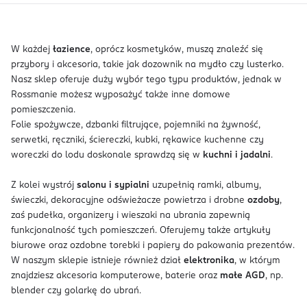
W każdej
łazience
, oprócz kosmetyków, muszą znaleźć się
przybory i akcesoria, takie jak dozownik na mydło czy lusterko.
Nasz sklep oferuje duży wybór tego typu produktów, jednak w
Rossmanie możesz wyposażyć także inne domowe
pomieszczenia.
Folie spożywcze, dzbanki filtrujące, pojemniki na żywność,
serwetki, ręczniki, ściereczki, kubki, rękawice kuchenne czy
woreczki do lodu doskonale sprawdzą się w
kuchni i jadalni
.
Z kolei wystrój
salonu i sypialni
uzupełnią ramki, albumy,
świeczki, dekoracyjne odświeżacze powietrza i drobne
ozdoby
,
zaś pudełka, organizery i wieszaki na ubrania zapewnią
funkcjonalność tych pomieszczeń. Oferujemy także artykuły
biurowe oraz ozdobne torebki i papiery do pakowania prezentów.
W naszym sklepie istnieje również dział
elektronika
, w którym
znajdziesz akcesoria komputerowe, baterie oraz
małe AGD
, np.
blender czy golarkę do ubrań.