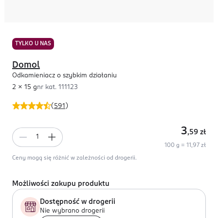
TYLKO U NAS
Domol
Odkamieniacz o szybkim działaniu
2 x 15 g
nr kat.
111123
(
591
)
3
,59
zł
100 g = 11,97 zł
Ceny mogą się różnić w zależności od drogerii.
Możliwości zakupu produktu
Dostępność w drogerii
Nie wybrano drogerii