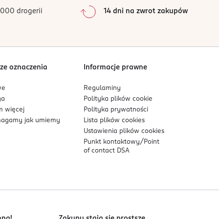
000 drogerii
14 dni na zwrot zakupów
ze oznaczenia
Informacje prawne
we
Regulaminy
ga
Polityka plików
cookie
 więcej
Polityka prywatności
agamy jak umiemy
Lista plików
cookies
Ustawienia plików
cookies
Punkt kontaktowy/
Point
of contact DSA
nna!
Zakupy stają się prostsze