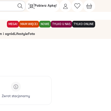
Pobierz Apkę!
MEGA!
MAM WIĘCEJ
NOWE
TYLKO U NAS
TYLKO ONLINE
 i ogród
Lifestyle
Foto
Zwrot stacjonarny