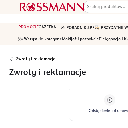
PROMOCJE
GAZETKA
☀️ PORADNIK SPF
🧑🏻‍🍳 PRZYDATNE
Wszystkie kategorie
Makijaż i paznokcie
Pielęgnacja i h
Strona główna
Pomoc
Wszystkie tematy
Zwroty i rekla
Zwroty i reklamacje
Zwroty i reklamacje
Odstąpienie od umo