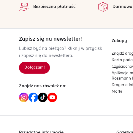
Bezpieczna płatność
Darmowa
Zapisz się na newsletter!
Zakupy
Lubisz być na bieżąco? Kliknij w przycisk
Znajdź drog
i zapisz się do newslettera.
Karta pod
Czyścioch
Dołączam!
Aplikacja 
Rossmann P
Drogeria i
Znajdź nas również na:
Marki
Przydatne informacje
Gazetk