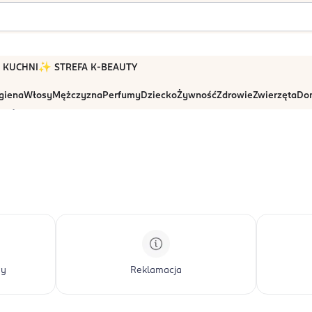
 W KUCHNI
✨ STREFA K-BEAUTY
igiena
Włosy
Mężczyzna
Perfumy
Dziecko
Żywność
Zdrowie
Zwierzęta
Dom
macje
wy
Reklamacja