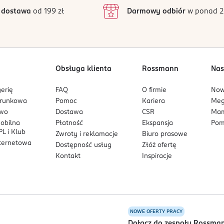
 dostawa
od 199 zł
Darmowy odbiór
w ponad 2
Obsługa klienta
Rossmann
Nas
erię
FAQ
O firmie
No
arunkowa
Pomoc
Kariera
Me
owo
Dostawa
CSR
Mam
mobilna
Płatność
Ekspansja
Pom
L i Klub
Zwroty i reklamacje
Biuro prasowe
nternetowa
Dostępność usług
Złóż ofertę
Kontakt
Inspiracje
NOWE OFERTY PRACY
a
Dołącz do zespołu Rossma