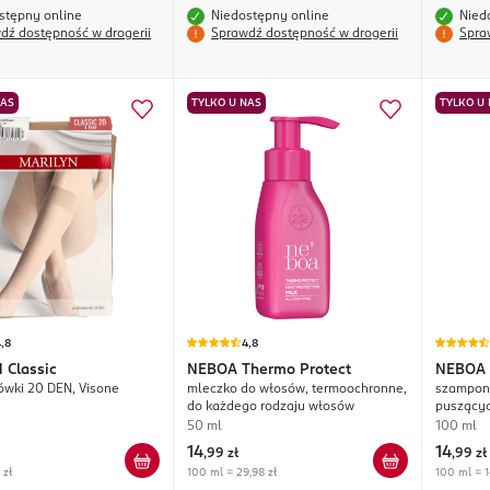
stępny online
Niedostępny online
Nied
dź dostępność w drogerii
Sprawdź dostępność w drogerii
Spra
NAS
TYLKO U NAS
TYLKO U
,8
4,8
N
Classic
NEBOA
Thermo Protect
NEBOA
wki 20 DEN, Visone
mleczko do włosów, termoochronne,
szampon 
Smooth
do każdego rodzaju włosów
puszących
wygładz
50 ml
100 ml
14
14
,
99 zł
,
99 zł
 zł
100 ml = 29,98 zł
100 ml = 1