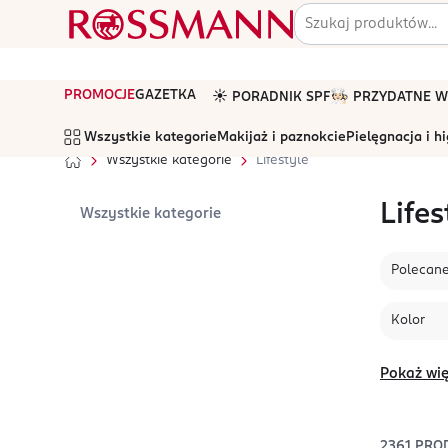
PROMOCJE
GAZETKA
☀️ PORADNIK SPF
🧑🏻‍🍳 PRZYDATNE
Wszystkie kategorie
Makijaż i paznokcie
Pielęgnacja i h
Wszystkie kategorie
Lifestyle
Lifes
Wszystkie kategorie
Polecan
Kolor
Pokaż wię
2361
PRO