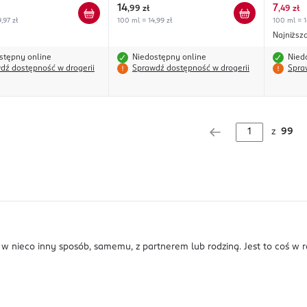
14
7
,
99 zł
,
49 zł
,97 zł
100 ml = 14,99 zł
100 ml = 1
Najniższ
stępny online
Niedostępny online
Nied
dź dostępność w drogerii
Sprawdź dostępność w drogerii
Spra
z
99
ny w nieco inny sposób, samemu, z partnerem lub rodziną. Jest to coś w 