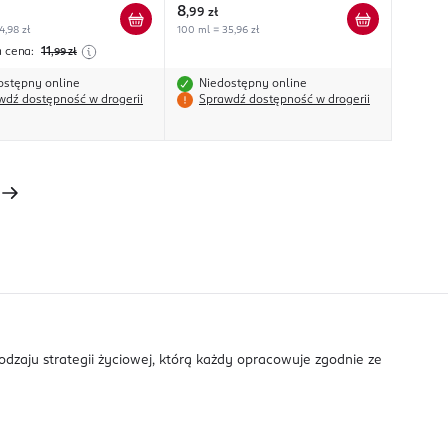
8
,
99 zł
4,98 zł
100 ml = 35,96 zł
a cena:
11
,99
zł
ostępny online
Niedostępny online
wdź dostępność w drogerii
Sprawdź dostępność w drogerii
rodzaju strategii życiowej, którą każdy opracowuje zgodnie ze