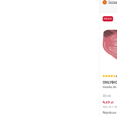
Spraw
MEGA!
4
ONLYBIO
maska do
Rich Bo
30 ml
4
,
69 zł
100 ml = 15
Najniższa