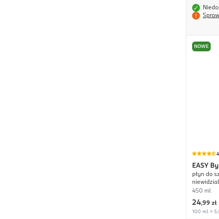
Niedo
Spraw
NOWE
4
EASY
By
płyn do s
niewidzia
450 ml
24
,
99 zł
100 ml = 5,