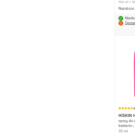
100 ml = 15
Najniższa
Niedo
Spraw
4
HISKIN
spray do d
bakterio-
30 ml