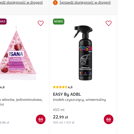
wdź dostępność w drogerii
Sprawdź dostępność w drogerii
 NAS
NOWE
4,8
4,8
EASY
By ADBL
 włosów, jednominutowa,
środek czyszczący, uniwersalny
śni
450 ml
22
,
99 zł
3,96 zł
100 ml = 5,11 zł