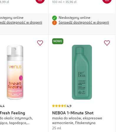
5,99 zł
100 ml = 35,96 zł
ostępny online
Niedostępny online
wdź dostępność w drogerii
Sprawdź dostępność w drogerii
NOWE
4,4
4,9
Fresh Feeling
NEBOA
1-Minute Shot
do okolic intymnych,
maska do włosów, ekspresowe
jąca, łagodząca,
wzmocnienie, Fitokeratyna
ąca naturalne pH
25 ml