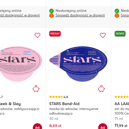
stępny online
Niedostępny online
Nied
dź dostępność w drogerii
Sprawdź dostępność w drogerii
Spra
MEGA!
NOWE
,7
4,8
leek & Slay
STARS
Bond-Aid
AA
LAAB
włosów, nabłyszczająco-
maska do włosów, intensywnie
żel do m
Protect
ąca
odbudowująca
100% Cen
30 ml
75 ml
4
11
,
69 zł
,
99 zł