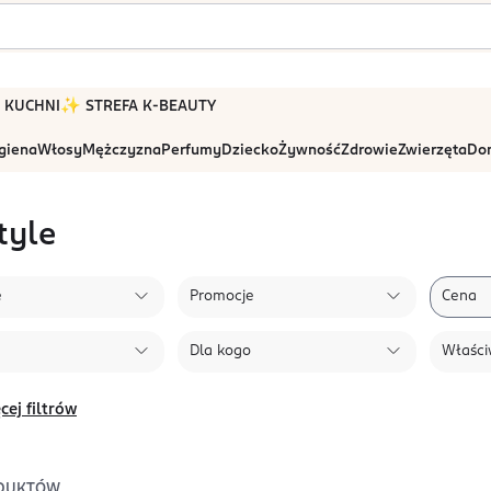
 W KUCHNI
✨ STREFA K-BEAUTY
igiena
Włosy
Mężczyzna
Perfumy
Dziecko
Żywność
Zdrowie
Zwierzęta
Dom
tyle
e
Promocje
Cena
Dla kogo
Właści
cej filtrów
DUKTÓW