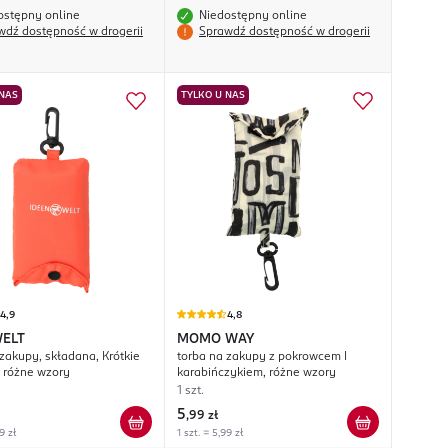
ostępny online
Niedostępny online
wdź dostępność w drogerii
Sprawdź dostępność w drogerii
 NAS
TYLKO U NAS
4,9
4,8
ELT
MOMO WAY
 zakupy, składana, Krótkie
torba na zakupy z pokrowcem I
 różne wzory
karabińczykiem, różne wzory
1 szt.
5
,
99 zł
9 zł
1 szt. = 5,99 zł