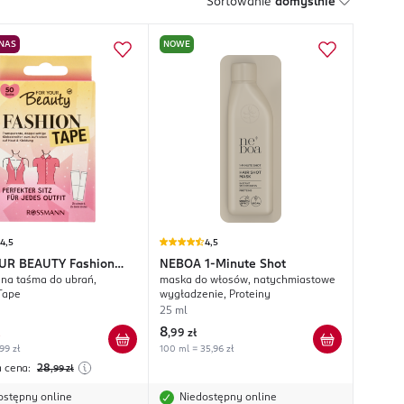
Sortowanie
domyślnie
 NAS
NOWE
4,5
4,5
UR BEAUTY
Fashion
NEBOA
1-Minute Shot
na taśma do ubrań,
maska do włosów, natychmiastowe
Tape
wygładzenie, Proteiny
25 ml
8
,
99 zł
,99 zł
100 ml = 35,96 zł
a cena:
28
,99
zł
ostępny online
Niedostępny online