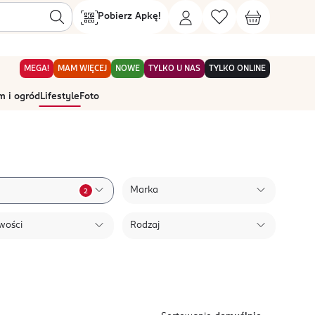
Pobierz Apkę!
MEGA!
MAM WIĘCEJ
NOWE
TYLKO U NAS
TYLKO ONLINE
 i ogród
Lifestyle
Foto
Marka
2
wości
Rodzaj