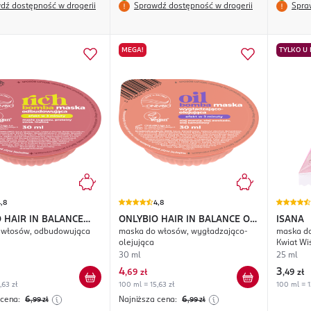
dź dostępność w drogerii
Sprawdź dostępność w drogerii
Spra
MEGA!
TYLKO U
,8
4,8
 HAIR IN BALANCE
ONLYBIO HAIR IN BALANCE
Oil
ISANA
 włosów, odbudowująca
maska do włosów, wygładzająco-
maska do
mba
Bomba
olejująca
Kwiat Wi
30 ml
25 ml
4
3
,
69 zł
,
49 zł
,63 zł
100 ml = 15,63 zł
100 ml = 1
 cena:
6
Najniższa cena:
6
,99
zł
,99
zł