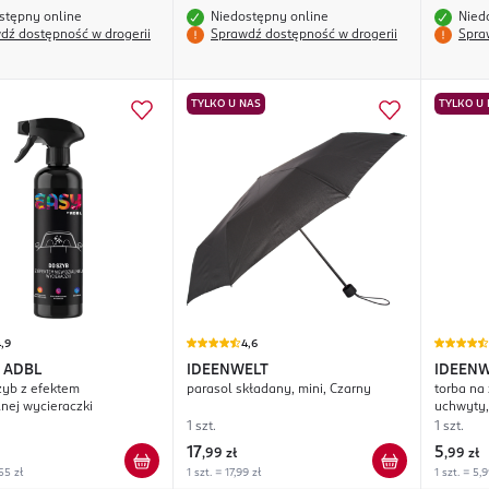
stępny online
Niedostępny online
Nied
dź dostępność w drogerii
Sprawdź dostępność w drogerii
Spra
TYLKO U NAS
TYLKO U
,9
4,6
 ADBL
IDEENWELT
IDEENW
zyb z efektem
parasol składany, mini, Czarny
torba na
lnej wycieraczki
uchwyty,
1 szt.
1 szt.
17
5
,
99 zł
,
99 zł
55 zł
1 szt. = 17,99 zł
1 szt. = 5,9