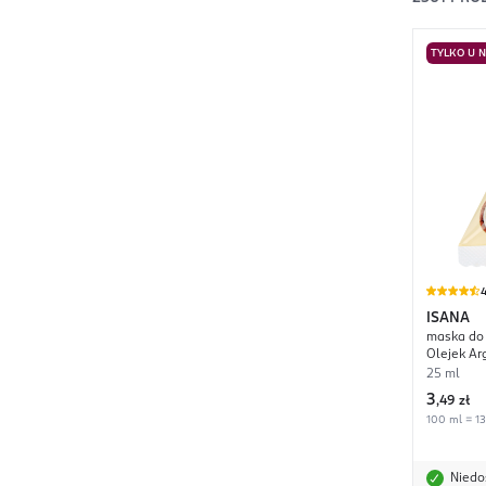
TYLKO U 
4
ISANA
maska do
Olejek Ar
25 ml
3
,
49 zł
100 ml = 13
Niedo