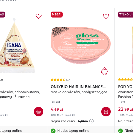
NAS
MEGA!
TYLKO U
,9
4,7
ONLYBIO HAIR IN BALANCE
FOR YO
 włosów jednominutowa,
maska do włosów, nabłyszczająca
dwustron
Gloss Bomba
Tape
ganowy i Żurawina
Fashion 
30 ml
1 szt.
4
22
,
69 zł
,
99 zł
,96 zł
100 ml = 15,63 zł
1 szt. = 22
Najniższa cena:
6
Najniższ
,99
zł
stępny online
Niedostępny online
Nied