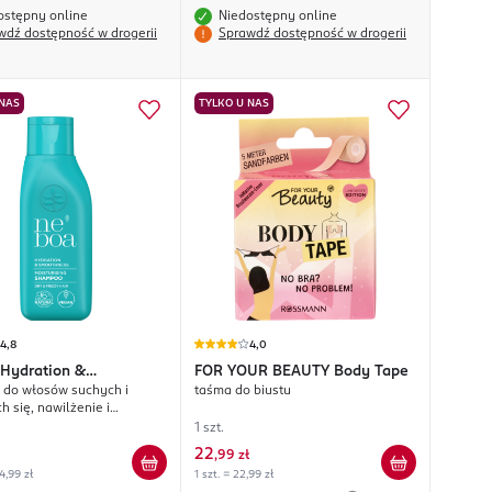
ostępny online
Niedostępny online
wdź dostępność w drogerii
Sprawdź dostępność w drogerii
 NAS
TYLKO U NAS
4,8
4,0
Hydration &
FOR YOUR BEAUTY
Body Tape
do włosów suchych i
taśma do biustu
ness
 się, nawilżenie i
enie
1 szt.
22
,
99 zł
4,99 zł
1 szt. = 22,99 zł