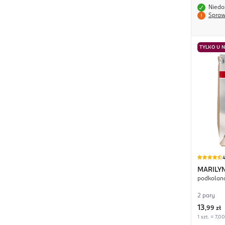
Niedo
Spraw
TYLKO U 
4
MARILY
podkolanó
2 pary
13
,
99 zł
1 szt. = 7,00