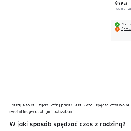
8
,
99 zł
100 ml = 29
Niedo
Spraw
Lifestyle to styl życia, który preferujesz. Każdy spędza czas wol
swoimi indywidualnymi potrzebami.
W jaki sposób spędzać czas z rodziną?