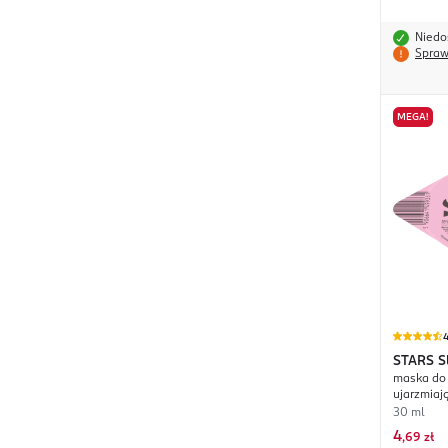
Niedo
Spraw
MEGA!
4
STARS
S
maska do 
ujarzmiaj
30 ml
4
,
69 zł