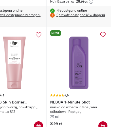
Najniższa cena:
28
,99
zł
ostępny online
Niedostępny online
wdź dostępność w drogerii
Sprawdź dostępność w drogerii
NOWE
4,8
4,9
 Skin Barrier
NEBOA
1-Minute Shot
ycia twarzy, nawilżający,
maska do włosów intensywna
ion
tella B12
odbudowa, Peptydy
25 ml
8
,
99 zł