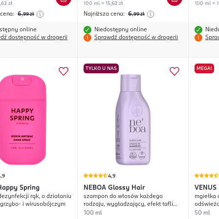
,63 zł
100 ml = 15,63 zł
100 ml = 1
 cena:
6
Najniższa cena:
6
,99
zł
,99
zł
stępny online
Niedostępny online
Nied
dź dostępność w drogerii
Sprawdź dostępność w drogerii
Spra
TYLKO U NAS
MEGA!
,9
4,9
Happy Spring
NEBOA
Glossy Hair
VENUS
ezynfekcji rąk, o działaniu
szampon do włosów każdego
mgiełka 
, grzybo- i wirusobójczym
rodzaju, wygładzający, efekt tafli
odświeża
wody
wspieraj
100 ml
50 ml