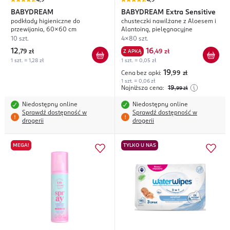
4,9
4,9
BABYDREAM
BABYDREAM
Extra Sensitive
podkłady higieniczne do
chusteczki nawilżane z Aloesem i
przewijania, 60x60 cm
Alantoiną, pielęgnacyjne
10 szt.
4x80 szt.
12
16
,
79 zł
Z APKĄ
,
49 zł
1 szt. = 1,28 zł
1 szt. = 0,05 zł
19
Cena bez apki:
,99
zł
1 szt. = 0,06 zł
Najniższa cena:
19
,99
zł
Niedostępny online
Niedostępny online
Sprawdź dostępność w
Sprawdź dostępność w
drogerii
drogerii
MEGA!
TYLKO U NAS