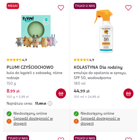
MEGA!
TYLKO U NAS
4,9
4,9
PLUM! CZYŚCIOCHOWO
KOLASTYNA
Dla rodziny
kula do kąpieli z zabawką, różne
emulsja do opalania w sprayu,
rodzaje
SPF 50, wodoodporna
150 g
180 ml
8
44
,
99 zł
,
99 zł
100 g = 5,99 zł
100 ml = 24,99 zł
Najniższa cena:
11
,99
zł
Niedostępny online
Niedostępny online
Sprawdź dostępność w
Sprawdź dostępność w
drogerii
drogerii
TYLKO U NAS
TYLKO U NAS