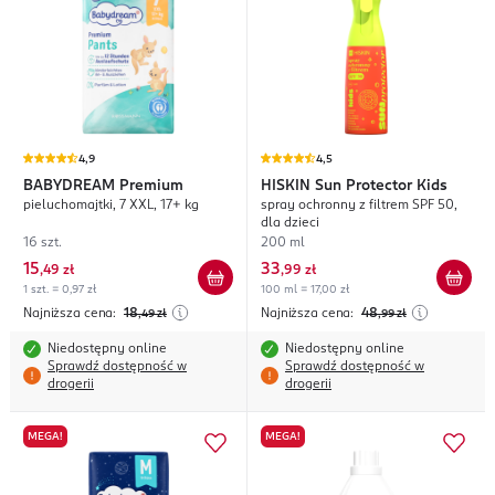
4,9
4,5
BABYDREAM
Premium
HISKIN
Sun Protector Kids
pieluchomajtki, 7 XXL, 17+ kg
spray ochronny z filtrem SPF 50,
dla dzieci
16 szt.
200 ml
15
33
,
49 zł
,
99 zł
1 szt. = 0,97 zł
100 ml = 17,00 zł
Najniższa cena:
18
Najniższa cena:
48
,49
zł
,99
zł
Niedostępny online
Niedostępny online
Sprawdź dostępność w
Sprawdź dostępność w
drogerii
drogerii
MEGA!
MEGA!