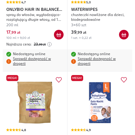
4,7
5,0
ONLYBIO HAIR IN BALANCE
WATERWIPES
spray do włosów, wygładzająco-
chusteczki nawilżane dla dzieci,
Kids
rozplątujący długie włosy, od 1.
biodegradowalne
roku życia
200 ml
3x60 szt
17
39
,
99 zł
,
99 zł
100 ml = 9,00 zł
1 szt. = 0,22 zł
Najniższa cena:
23
,99
zł
Niedostępny online
Niedostępny online
Sprawdź dostępność w
Sprawdź dostępność w
drogerii
drogerii
MEGA!
MEGA!
4,8
4,9