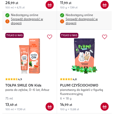
26
11
,
99 zł
,
99 zł
100 ml = 6,75 zł
100 g = 7,99 zł
Niedostępny online
Niedostępny online
Sprawdź dostępność w
Sprawdź dostępność w
drogerii
drogerii
TYLKO U NAS
TYLKO U NAS
4,9
4,8
TOŁPA SMILE ON
Kids
PLUM! CZYŚCIOCHOWO
pasta do zębów, 0-6 lat, Arbuz
pianotwory do kąpieli z figurką
fluorescencyjną
75 ml
6 x 18 g
13
14
,
49 zł
,
99 zł
100 ml = 17,99 zł
100 g = 13,88 zł