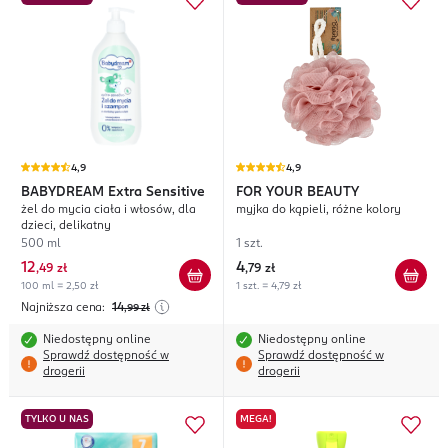
4,9
4,9
BABYDREAM
Extra Sensitive
FOR YOUR BEAUTY
żel do mycia ciała i włosów, dla
myjka do kąpieli, różne kolory
dzieci, delikatny
500 ml
1 szt.
12
4
,
49 zł
,
79 zł
100 ml = 2,50 zł
1 szt. = 4,79 zł
Najniższa cena:
14
,99
zł
Niedostępny online
Niedostępny online
Sprawdź dostępność w
Sprawdź dostępność w
drogerii
drogerii
TYLKO U NAS
MEGA!