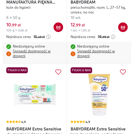
MANUFAKTURA PIĘKNA
BABYDREAM
kule do kąpieli
pieluchomajtki, rozm. L, 27-57 kg,
Szaleństwo Kolorów
unisex, na noc
6 x 50 g
10 szt.
10
12
,
99 zł
,
99 zł
100 g = 3,66 zł
1 szt. = 1,30 zł
Najniższa cena:
15
Najniższa cena:
19
,49
zł
,99
zł
Niedostępny online
Niedostępny online
Sprawdź dostępność w
Sprawdź dostępność w
drogerii
drogerii
TYLKO U NAS
TYLKO U NAS
4,9
4,9
BABYDREAM
Extra Sensitive
BABYDREAM
Extra Sensitive