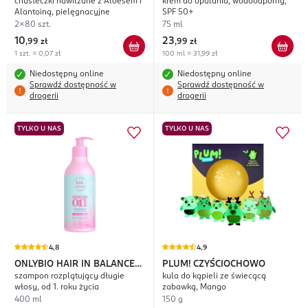
chusteczki nawilżane z Aloesem i
krem do opalania, wodoodporny,
Alantoiną, pielęgnacyjne
SPF 50+
2x80 szt.
75 ml
10
23
,
99 zł
,
99 zł
1 szt. = 0,07 zł
100 ml = 31,99 zł
Niedostępny online
Niedostępny online
Sprawdź dostępność w
Sprawdź dostępność w
drogerii
drogerii
TYLKO U NAS
TYLKO U NAS
4,8
4,9
ONLYBIO HAIR IN BALANCE
PLUM! CZYŚCIOCHOWO
szampon rozplątujący długie
kula do kąpieli ze świecącą
Kids
włosy, od 1. roku życia
zabawką, Mango
400 ml
150 g