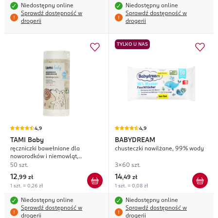
Niedostępny online
Niedostępny online
Sprawdź dostępność w
Sprawdź dostępność w
drogerii
drogerii
TYLKO U NAS
4,9
4,9
TAMI
Baby
BABYDREAM
ręczniczki bawełniane dla
chusteczki nawilżane, 99% wody
noworodków i niemowląt,
superdelikatne
50 szt.
3x60 szt.
12
14
,
99 zł
,
49 zł
1 szt. = 0,26 zł
1 szt. = 0,08 zł
Niedostępny online
Niedostępny online
Sprawdź dostępność w
Sprawdź dostępność w
drogerii
drogerii