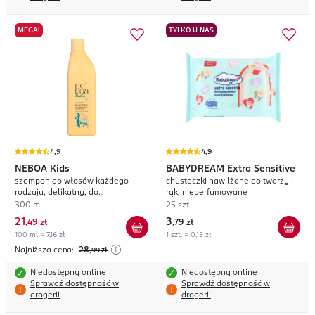
MEGA!
TYLKO U NAS
4,9
4,9
NEBOA
Kids
BABYDREAM
Extra Sensitive
szampon do włosów każdego
chusteczki nawilżane do twarzy i
rodzaju, delikatny, do
rąk, nieperfumowane
codziennego stosowania, 1+;
300 ml
25 szt.
21
3
,
49 zł
,
79 zł
100 ml = 7,16 zł
1 szt. = 0,15 zł
Najniższa cena:
28
,99
zł
Niedostępny online
Niedostępny online
Sprawdź dostępność w
Sprawdź dostępność w
drogerii
drogerii