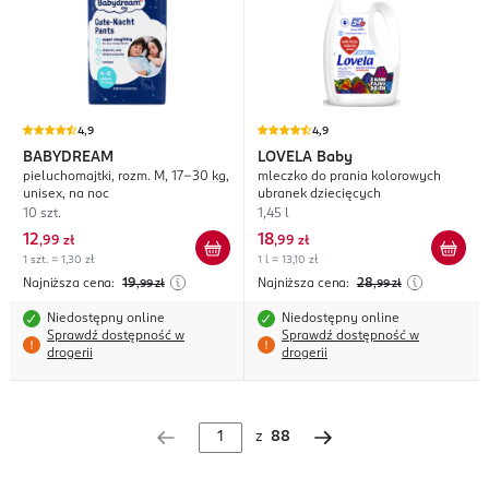
4,9
4,9
BABYDREAM
LOVELA
Baby
pieluchomajtki, rozm. M, 17-30 kg,
mleczko do prania kolorowych
unisex, na noc
ubranek dziecięcych
10 szt.
1,45 l
12
18
,
99 zł
,
99 zł
1 szt. = 1,30 zł
1 l = 13,10 zł
Najniższa cena:
19
Najniższa cena:
28
,99
zł
,99
zł
Niedostępny online
Niedostępny online
Sprawdź dostępność w
Sprawdź dostępność w
drogerii
drogerii
z
88