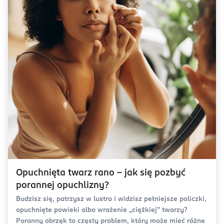
Opuchnięta twarz rano – jak się pozbyć
porannej opuchlizny?
Budzisz się, patrzysz w lustro i widzisz pełniejsze policzki,
opuchnięte powieki albo wrażenie „ciężkiej” twarzy?
Poranny obrzęk to częsty problem, który może mieć różne