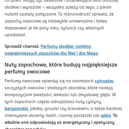
co dzień. Mogą być delikatne i orzeźwiające albo bardziej
słodkie i wyraziste – wszystko zależy od tego, z jakimi
nutami zostały połączone. Ta różnorodność sprawia, że
zapachy owocowe są niezwykle uniwersalne i łatwo
dopasować je do pory roku, sytuacji czy własnych
upodobań.
Sprawdź również:
Perfumy słodkie: ranking
najpiękniejszych zapachów dla Niej i dla Niego
Nuty zapachowe, które budują najpiękniejsze
perfumy owocowe
Perfumy owocowe opierają się na aromatach
cytrusów
,
soczystych owoców i słodszych akordów, które nadają
kompozycjom świeżości, lekkości lub zmysłowej głębi. W
tych zapachach często odnajdziesz nuty cytryny,
bergamotki
, jabłka, gruszki czy brzoskwini, a także bardziej
intensywne akcenty malin, czarnej porzeczki lub
wiśni
.
To
właśnie one odpowiadają za energetyczny i apetyczny