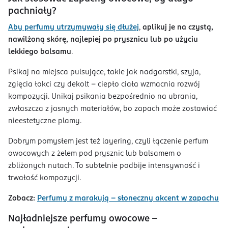
pachniały?
Aby perfumy utrzymywały się dłużej
,
aplikuj je na czystą,
nawilżoną skórę, najlepiej po prysznicu lub po użyciu
lekkiego balsamu
.
Psikaj na miejsca pulsujące, takie jak nadgarstki, szyja,
zgięcia łokci czy dekolt – ciepło ciała wzmacnia rozwój
kompozycji. Unikaj psikania bezpośrednio na ubrania,
zwłaszcza z jasnych materiałów, bo zapach może zostawiać
nieestetyczne plamy.
Dobrym pomysłem jest też layering, czyli łączenie perfum
owocowych z żelem pod prysznic lub balsamem o
zbliżonych nutach. To subtelnie podbije intensywność i
trwałość kompozycji.
Zobacz:
Perfumy z marakują - słoneczny akcent w zapachu
Najładniejsze perfumy owocowe –