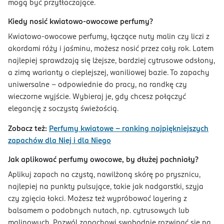
mogą być przytłaczające.
Kiedy nosić kwiatowo-owocowe perfumy?
Kwiatowo-owocowe perfumy, łączące nuty malin czy liczi z
akordami róży i jaśminu, możesz nosić przez cały rok. Latem
najlepiej sprawdzają się lżejsze, bardziej cytrusowe odsłony,
a zimą warianty o cieplejszej, waniliowej bazie. To zapachy
uniwersalne - odpowiednie do pracy, na randkę czy
wieczorne wyjście. Wybieraj je, gdy chcesz połączyć
elegancję z soczystą świeżością.
Zobacz też:
Perfumy kwiatowe - ranking najpiękniejszych
zapachów dla Niej i dla Niego
Jak aplikować perfumy owocowe, by dłużej pachniały?
Aplikuj zapach na czystą, nawilżoną skórę po prysznicu,
najlepiej na punkty pulsujące, takie jak nadgarstki, szyja
czy zgięcia łokci. Możesz też wypróbować layering z
balsamem o podobnych nutach, np. cytrusowych lub
malinowych. Pozwól zapachowi swobodnie rozwinąć się na