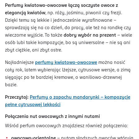
Perfumy kwiatowo‑owocowe łączą soczyste owoce z
elegancją kwiatów
, np. róży, jaśminu, piwonii czy frezji.
Dzięki temu są lekkie i jednocześnie wyrafinowane –
sprawdzają się na co dzień, do pracy, ale też na randkę czy
wieczorne wyjście. To także
dobry wybór na prezent
– wiele
osób lubi takie kompozycje, bo są uniwersalne – nie są ani
zbyt ciężkie, ani zbyt ostre.
Najładniejsze
perfumy kwiatowo‑owocowe
można nosić
cały rok, latem wybierając lżejsze, cytrusowe wersje, a zimą
sięgając po te bardziej kremowe, o waniliowo‑drzewnej
bazie.
Przeczytaj:
Perfumy o zapachu mandarynki – kompozycje
pełne cytrusowej lekkości
Połączenia nut owocowych z innymi nutami
Wśród perfum owocowych znajdziesz również połączenia:
owocowo‑orientalne
– nutom słodszych owoców wtórują