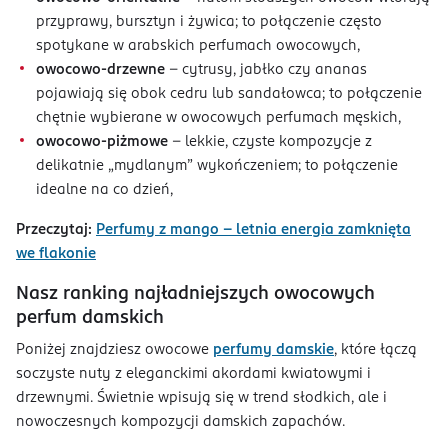
przyprawy, bursztyn i żywica; to połączenie często
spotykane w arabskich perfumach owocowych,
owocowo‑drzewne
– cytrusy, jabłko czy ananas
pojawiają się obok cedru lub sandałowca; to połączenie
chętnie wybierane w owocowych perfumach męskich,
owocowo‑piżmowe
– lekkie, czyste kompozycje z
delikatnie „mydlanym” wykończeniem; to połączenie
idealne na co dzień,
Przeczytaj:
Perfumy z mango – letnia energia zamknięta
we flakonie
Nasz ranking najładniejszych owocowych
perfum damskich
Poniżej znajdziesz owocowe
perfumy damskie
, które łączą
soczyste nuty z eleganckimi akordami kwiatowymi i
drzewnymi. Świetnie wpisują się w trend słodkich, ale i
nowoczesnych kompozycji damskich zapachów.