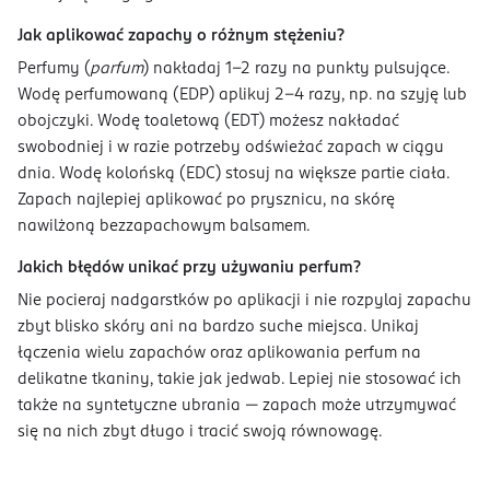
Jak aplikować zapachy o różnym stężeniu?
Perfumy (
parfum
) nakładaj 1–2 razy na punkty pulsujące.
Wodę perfumowaną (EDP) aplikuj 2–4 razy, np. na szyję lub
obojczyki. Wodę toaletową (EDT) możesz nakładać
swobodniej i w razie potrzeby odświeżać zapach w ciągu
dnia. Wodę kolońską (EDC) stosuj na większe partie ciała.
Zapach najlepiej aplikować po prysznicu, na skórę
nawilżoną bezzapachowym balsamem.
Jakich błędów unikać przy używaniu perfum?
Nie pocieraj nadgarstków po aplikacji i nie rozpylaj zapachu
zbyt blisko skóry ani na bardzo suche miejsca. Unikaj
łączenia wielu zapachów oraz aplikowania perfum na
delikatne tkaniny, takie jak jedwab. Lepiej nie stosować ich
także na syntetyczne ubrania — zapach może utrzymywać
się na nich zbyt długo i tracić swoją równowagę.