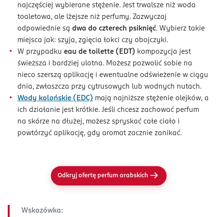
najczęściej wybierane stężenie. Jest trwalsze niż woda
toaletowa, ale lżejsze niż perfumy. Zazwyczaj
odpowiednie są
dwa do czterech psiknięć
. Wybierz takie
miejsca jak: szyja, zgięcia łokci czy obojczyki.
W przypadku
eau de toilette (EDT)
kompozycja jest
świeższa i bardziej ulotna. Możesz pozwolić sobie na
nieco szerszą aplikację i ewentualne odświeżenie w ciągu
dnia, zwłaszcza przy cytrusowych lub wodnych nutach.
Wody kolońskie (EDC)
mają najniższe stężenie olejków, a
ich działanie jest krótkie. Jeśli chcesz zachować perfum
na skórze na dłużej, możesz spryskać całe ciało i
powtórzyć aplikację, gdy aromat zacznie zanikać.
Odkryj ofertę perfum arabskich
Wskazówka: