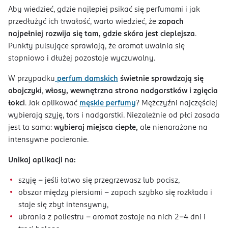
Aby wiedzieć, gdzie najlepiej psikać się perfumami i jak
przedłużyć ich trwałość, warto wiedzieć, że
zapach
najpełniej rozwija się tam, gdzie skóra jest cieplejsza
.
Punkty pulsujące sprawiają, że aromat uwalnia się
stopniowo i dłużej pozostaje wyczuwalny.
W przypadku
perfum damskich
świetnie sprawdzają się
obojczyki
,
włosy, wewnętrzna strona nadgarstków
i zgięcia
łokci
. Jak aplikować
męskie perfumy
? Mężczyźni najczęściej
wybierają szyję, tors i nadgarstki. Niezależnie od płci zasada
jest ta sama:
wybieraj miejsca ciepłe,
ale nienarażone na
intensywne pocieranie.
Unikaj aplikacji na:
szyję - jeśli łatwo się przegrzewasz lub pocisz,
obszar między piersiami - zapach szybko się rozkłada i
staje się zbyt intensywny,
ubrania z poliestru - aromat zostaje na nich 2-4 dni i