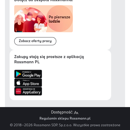
Dołącz do zespołu Rossmanna!
Zobacz oferty pracy
Zakupy stają się prostsze z aplikacją
Rossmann PL
Dostępność:
Regulamin sklepu Rossmann.pl
© 2018-
2026
Rossmann SDP. Sp.z.o.o. Wszystkie prawa zastrzeżone