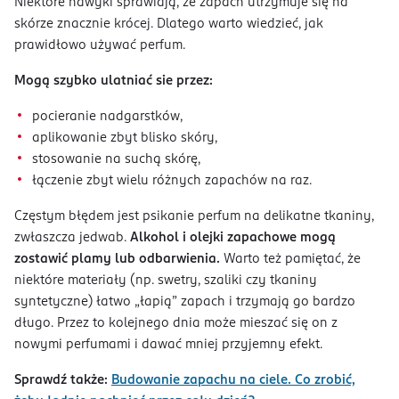
Niektóre nawyki sprawiają, że zapach utrzymuje się na
skórze znacznie krócej. Dlatego warto wiedzieć, jak
prawidłowo używać perfum.
Mogą szybko ulatniać sie przez:
pocieranie nadgarstków,
aplikowanie zbyt blisko skóry,
stosowanie na suchą skórę,
łączenie zbyt wielu różnych zapachów na raz.
Częstym błędem jest psikanie perfum na delikatne tkaniny,
zwłaszcza jedwab.
Alkohol i olejki zapachowe mogą
zostawić plamy lub odbarwienia.
Warto też pamiętać, że
niektóre materiały (np. swetry, szaliki czy tkaniny
syntetyczne) łatwo „łapią” zapach i trzymają go bardzo
długo. Przez to kolejnego dnia może mieszać się on z
nowymi perfumami i dawać mniej przyjemny efekt.
Sprawdź także:
Budowanie zapachu na ciele. Co zrobić,