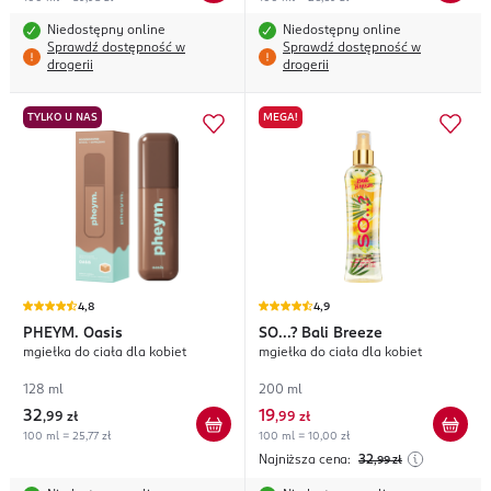
Niedostępny online
Niedostępny online
Sprawdź dostępność w
Sprawdź dostępność w
drogerii
drogerii
TYLKO U NAS
MEGA!
4,8
4,9
PHEYM.
Oasis
SO...?
Bali Breeze
mgiełka do ciała dla kobiet
mgiełka do ciała dla kobiet
128 ml
200 ml
32
19
,
99 zł
,
99 zł
100 ml = 25,77 zł
100 ml = 10,00 zł
Najniższa cena:
32
,99
zł