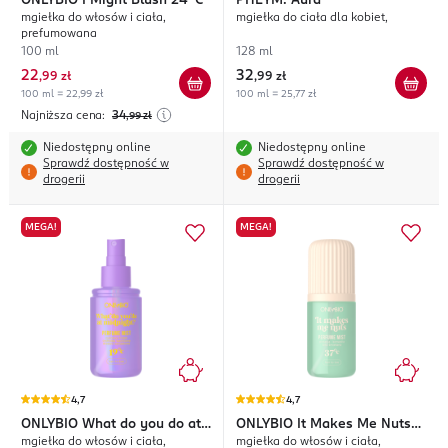
ONLYBIO
I Might Blush 24°C
PHEYM.
Aura
mgiełka do włosów i ciała,
mgiełka do ciała dla kobiet,
prefumowana
100 ml
128 ml
22
32
,
99 zł
,
99 zł
100 ml = 22,99 zł
100 ml = 25,77 zł
Najniższa cena:
34
,99
zł
Niedostępny online
Niedostępny online
Sprawdź dostępność w
Sprawdź dostępność w
drogerii
drogerii
MEGA!
MEGA!
4,7
4,7
ONLYBIO
What do you do at
ONLYBIO
It Makes Me Nuts
mgiełka do włosów i ciała,
mgiełka do włosów i ciała,
midnight? 19°C
37°C