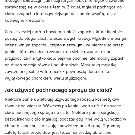
młodych dziewczyn, jak i dojrzałych kobiet. Te mgiełki świetnie
sprawdzają się w okresie letnim. Z kolei, mgiełki pachnące do
ciała o zapachu intensywniejszym doskonale współgrają z
kobiecymi kreacjami.
Coraz częściej można bowiem znaleźć zapachy, które idealnie
pasują do eleganckich, wieczorowych kreacji. Mgiełki o mocnym,
intensywnym zapachu, często
niszowym
, wybierane są przez
panie, które uwielbiają zwracać na siebie uwagę. Trzeba
przyznać, że nie tylko ciało pięknie pachnie, ale mocny zapach
na długo zostaje również na ubraniach. Masz taką mgiełkę
zawsze przy sobie w torebce? Z pewnością doda uroku i
wyjątkowego charakteru wielu stylizacjom.
Jak używać pachnącego sprayu do ciała?
Niektóre panie uwielbiają używać tego rodzaju kosmetyków
również na wieczór. Wówczas po kąpieli warto użyć na suche
ciało pachnącego sprayu do ciała. Niektóre panie spryskują
bezpośrednio ciało mgiełką, podczas gdy inne wolą wchodzić w
chmurę zapachu, spryskując powietrze przed sobą. Ogromną
zaletą takich produktów jest to, że nie brudzą ubrań, nie