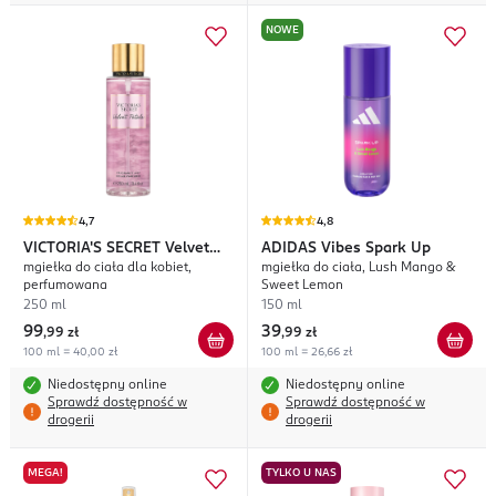
NOWE
4,7
4,8
VICTORIA'S SECRET
Velvet
ADIDAS
Vibes Spark Up
mgiełka do ciała dla kobiet,
mgiełka do ciała, Lush Mango &
Petals
perfumowana
Sweet Lemon
250 ml
150 ml
99
39
,
99 zł
,
99 zł
100 ml = 40,00 zł
100 ml = 26,66 zł
Niedostępny online
Niedostępny online
Sprawdź dostępność w
Sprawdź dostępność w
drogerii
drogerii
MEGA!
TYLKO U NAS