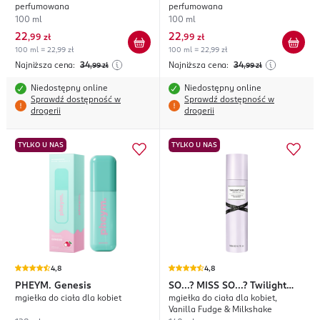
perfumowana
perfumowana
100 ml
100 ml
22
22
,
99 zł
,
99 zł
100 ml = 22,99 zł
100 ml = 22,99 zł
Najniższa cena:
34
Najniższa cena:
34
,99
zł
,99
zł
Niedostępny online
Niedostępny online
Sprawdź dostępność w
Sprawdź dostępność w
drogerii
drogerii
TYLKO U NAS
TYLKO U NAS
4,8
4,8
PHEYM.
Genesis
SO...? MISS SO...?
Twilight
mgiełka do ciała dla kobiet
mgiełka do ciała dla kobiet,
Kiss
Vanilla Fudge & Milkshake