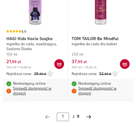
5,0
HAGI
Kids Kocia Szajka
TOM TAILOR
Be Mindful
mgiełka do ciała, nawilżająca,
mgiełka do ciała dla kobiet
Szalona Śliwka
150 ml
250 ml
21
37
,
99 zł
,
99 zł
100 ml = 14,66 zł
100 ml = 15,20 zł
Najniższa cena:
29
Najniższa cena:
52
,99
zł
,99
zł
Niedostępny online
Niedostępny online
Sprawdź dostępność w
Sprawdź dostępność w
drogerii
drogerii
z
9