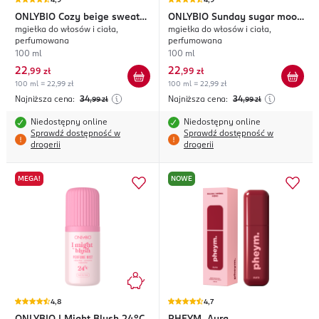
4,9
4,9
ONLYBIO
Cozy beige sweater
ONLYBIO
Sunday sugar mood
mgiełka do włosów i ciała,
mgiełka do włosów i ciała,
26°C
40°C
perfumowana
perfumowana
100 ml
100 ml
22
22
,
99 zł
,
99 zł
100 ml = 22,99 zł
100 ml = 22,99 zł
Najniższa cena:
34
Najniższa cena:
34
,99
zł
,99
zł
Niedostępny online
Niedostępny online
Sprawdź dostępność w
Sprawdź dostępność w
drogerii
drogerii
MEGA!
NOWE
4,8
4,7