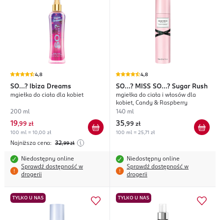
4,8
4,8
SO...?
Ibiza Dreams
SO...? MISS SO...?
Sugar Rush
mgiełka do ciała dla kobiet
mgiełka do ciała i włosów dla
kobiet, Candy & Raspberry
200 ml
140 ml
19
35
,
99 zł
,
99 zł
100 ml = 10,00 zł
100 ml = 25,71 zł
Najniższa cena:
32
,99
zł
Niedostępny online
Niedostępny online
Sprawdź dostępność w
Sprawdź dostępność w
drogerii
drogerii
TYLKO U NAS
TYLKO U NAS