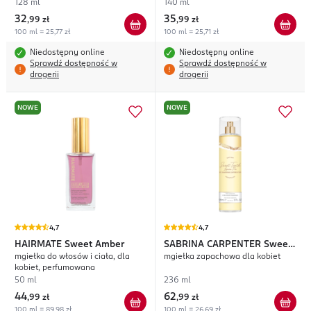
128 ml
140 ml
32
35
,
99 zł
,
99 zł
100 ml = 25,77 zł
100 ml = 25,71 zł
Niedostępny online
Niedostępny online
Sprawdź dostępność w
Sprawdź dostępność w
drogerii
drogerii
NOWE
NOWE
4,7
4,7
HAIRMATE
Sweet Amber
SABRINA CARPENTER
Sweet
mgiełka do włosów i ciała, dla
mgiełka zapachowa dla kobiet
Tooth Lemon Pie
kobiet, perfumowana
50 ml
236 ml
44
62
,
99 zł
,
99 zł
100 ml = 89,98 zł
100 ml = 26,69 zł