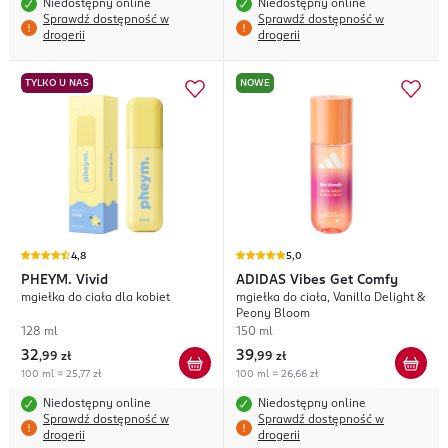
Niedostępny online
Niedostępny online
Sprawdź dostępność w
Sprawdź dostępność w
drogerii
drogerii
TYLKO U NAS
NOWE
4,8
5,0
PHEYM.
Vivid
ADIDAS
Vibes Get Comfy
mgiełka do ciała dla kobiet
mgiełka do ciała, Vanilla Delight &
Peony Bloom
128 ml
150 ml
32
39
,
99 zł
,
99 zł
100 ml = 25,77 zł
100 ml = 26,66 zł
Niedostępny online
Niedostępny online
Sprawdź dostępność w
Sprawdź dostępność w
drogerii
drogerii