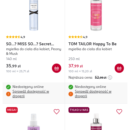
4,9
4,9
SO...? MISS SO...?
Secret
TOM TAILOR
Happy To Be
mgiełka do ciała dla kobiet, Peony
mgiełka do ciała dla kobiet
Crush
& Musk
140 ml
250 ml
35
37
,
99 zł
,
99 zł
100 ml = 25,71 zł
100 ml = 15,20 zł
Najniższa cena:
52
,99
zł
Niedostępny online
Niedostępny online
Sprawdź dostępność w
Sprawdź dostępność w
drogerii
drogerii
MEGA!
TYLKO U NAS