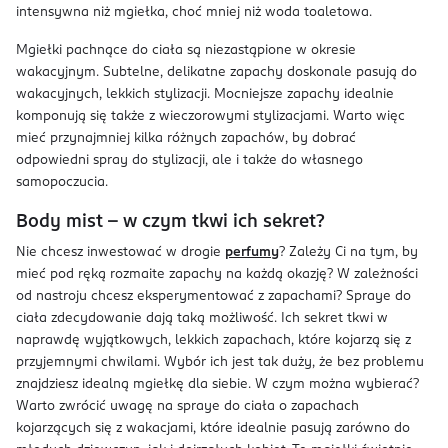
intensywna niż mgiełka, choć mniej niż woda toaletowa.
Mgiełki pachnące do ciała są niezastąpione w okresie
wakacyjnym. Subtelne, delikatne zapachy doskonale pasują do
wakacyjnych, lekkich stylizacji. Mocniejsze zapachy idealnie
komponują się także z wieczorowymi stylizacjami. Warto więc
mieć przynajmniej kilka różnych zapachów, by dobrać
odpowiedni spray do stylizacji, ale i także do własnego
samopoczucia.
Body mist – w czym tkwi ich sekret?
Nie chcesz inwestować w drogie
perfumy
? Zależy Ci na tym, by
mieć pod ręką rozmaite zapachy na każdą okazję? W zależności
od nastroju chcesz eksperymentować z zapachami? Spraye do
ciała zdecydowanie dają taką możliwość. Ich sekret tkwi w
naprawdę wyjątkowych, lekkich zapachach, które kojarzą się z
przyjemnymi chwilami. Wybór ich jest tak duży, że bez problemu
znajdziesz idealną mgiełkę dla siebie. W czym można wybierać?
Warto zwrócić uwagę na spraye do ciała o zapachach
kojarzących się z wakacjami, które idealnie pasują zarówno do