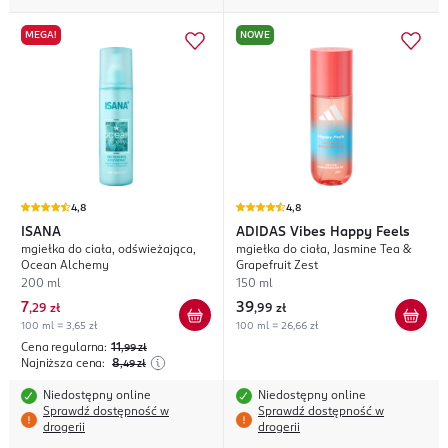
MEGA!
NOWE
4,8
4,8
ISANA
ADIDAS
Vibes Happy Feels
mgiełka do ciała, odświeżająca,
mgiełka do ciała, Jasmine Tea &
Ocean Alchemy
Grapefruit Zest
200 ml
150 ml
7
39
,
29 zł
,
99 zł
100 ml = 3,65 zł
100 ml = 26,66 zł
Cena regularna:
11
,99
zł
Najniższa cena:
8
,49
zł
Niedostępny online
Niedostępny online
Sprawdź dostępność w
Sprawdź dostępność w
drogerii
drogerii