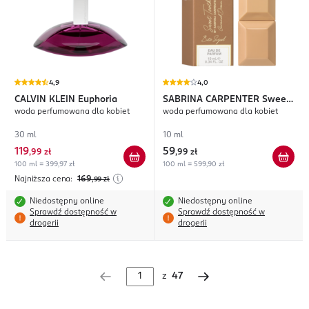
4,9
4,0
CALVIN KLEIN
Euphoria
SABRINA CARPENTER
Sweet
woda perfumowana dla kobiet
woda perfumowana dla kobiet
Tooth Caramel Dream
30 ml
10 ml
119
59
,
99 zł
,
99 zł
100 ml = 399,97 zł
100 ml = 599,90 zł
Najniższa cena:
169
,99
zł
Niedostępny online
Niedostępny online
Sprawdź dostępność w
Sprawdź dostępność w
drogerii
drogerii
z
47