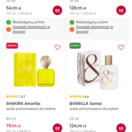
50 ml
30 ml
54
126
,
99 zł
,
99 zł
100 ml = 109,98 zł
100 ml = 423,30 zł
Niedostępny online
Niedostępny online
Sprawdź dostępność w
Sprawdź dostępność w
drogerii
drogerii
MEGA!
NOWE
3,7
4,4
SHAKIRA
Amarillo
&VANILLA
Santal
woda perfumowana dla kobiet,
woda perfumowana dla kobiet
80 ml
50 ml
79
124
,
99 zł
,
99 zł
100 ml = 99,99 zł
100 ml = 249,98 zł