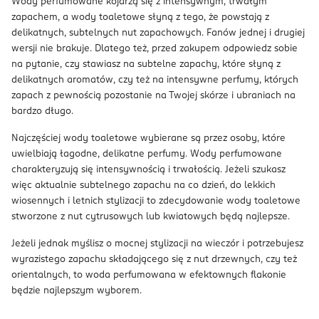
Wody perfumowane kojarzą się z intensywnym, trwałym
zapachem, a wody toaletowe słyną z tego, że powstają z
delikatnych, subtelnych nut zapachowych. Fanów jednej i drugiej
wersji nie brakuje. Dlatego też, przed zakupem odpowiedz sobie
na pytanie, czy stawiasz na subtelne zapachy, które słyną z
delikatnych aromatów, czy też na intensywne perfumy, których
zapach z pewnością pozostanie na Twojej skórze i ubraniach na
bardzo długo.
Najczęściej wody toaletowe wybierane są przez osoby, które
uwielbiają łagodne, delikatne perfumy. Wody perfumowane
charakteryzują się intensywnością i trwałością. Jeżeli szukasz
więc aktualnie subtelnego zapachu na co dzień, do lekkich
wiosennych i letnich stylizacji to zdecydowanie wody toaletowe
stworzone z nut cytrusowych lub kwiatowych będą najlepsze.
Jeżeli jednak myślisz o mocnej stylizacji na wieczór i potrzebujesz
wyrazistego zapachu składającego się z nut drzewnych, czy też
orientalnych, to woda perfumowana w efektownych flakonie
będzie najlepszym wyborem.