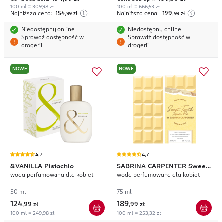
100 ml = 309,98 zł
100 ml = 666,63 zł
Najniższa cena:
154
Najniższa cena:
199
,99
zł
,99
zł
Niedostępny online
Niedostępny online
Sprawdź dostępność w
Sprawdź dostępność w
drogerii
drogerii
NOWE
NOWE
4,7
4,7
&VANILLA
Pistachio
SABRINA CARPENTER
Sweet
woda perfumowana dla kobiet
woda perfumowana dla kobiet
Tooth Lemon Pie
50 ml
75 ml
124
189
,
99 zł
,
99 zł
100 ml = 249,98 zł
100 ml = 253,32 zł