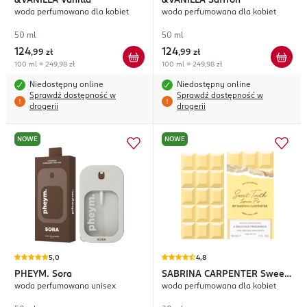
&VANILLA
Vanilla
&VANILLA
Saffron
woda perfumowana dla kobiet
woda perfumowana dla kobiet
50 ml
50 ml
124
124
,
99 zł
,
99 zł
100 ml = 249,98 zł
100 ml = 249,98 zł
Niedostępny online
Niedostępny online
Sprawdź dostępność w
Sprawdź dostępność w
drogerii
drogerii
NOWE
NOWE
5,0
4,8
PHEYM.
Sora
SABRINA CARPENTER
Sweet
woda perfumowana unisex
woda perfumowana dla kobiet
Tooth Lemon Pie