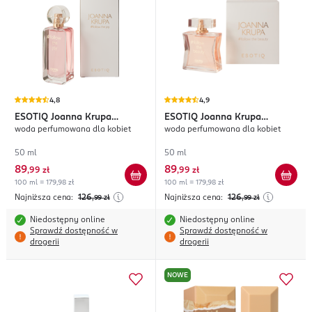
4,8
4,9
ESOTIQ
Joanna Krupa
ESOTIQ
Joanna Krupa
woda perfumowana dla kobiet
woda perfumowana dla kobiet
#follow the joy
#follow the beauty
50 ml
50 ml
89
89
,
99 zł
,
99 zł
100 ml = 179,98 zł
100 ml = 179,98 zł
Najniższa cena:
126
Najniższa cena:
126
,99
zł
,99
zł
Niedostępny online
Niedostępny online
Sprawdź dostępność w
Sprawdź dostępność w
drogerii
drogerii
NOWE