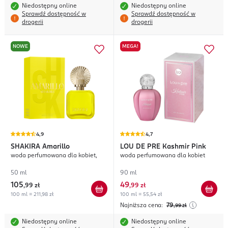
Niedostępny online
Niedostępny online
Sprawdź dostępność w
Sprawdź dostępność w
drogerii
drogerii
NOWE
MEGA!
4,9
4,7
SHAKIRA
Amarillo
LOU DE PRE
Kashmir Pink
woda perfumowana dla kobiet,
woda perfumowana dla kobiet
50 ml
90 ml
105
49
,
99 zł
,
99 zł
100 ml = 211,98 zł
100 ml = 55,54 zł
Najniższa cena:
79
,99
zł
Niedostępny online
Niedostępny online