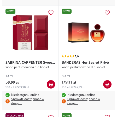
NOWE
NOWE
5,0
SABRINA CARPENTER
Sweet
BANDERAS
Her Secret Privé
woda perfumowana dla kobiet
woda perfumowana dla kobiet
Tooth Cherry Baby
10 ml
80 ml
59
179
,
99 zł
,
99 zł
100 ml = 599,90 zł
100 ml = 224,99 zł
Niedostępny online
Niedostępny online
Sprawdź dostępność w
Sprawdź dostępność w
drogerii
drogerii
TYLKO U NAS
NOWE