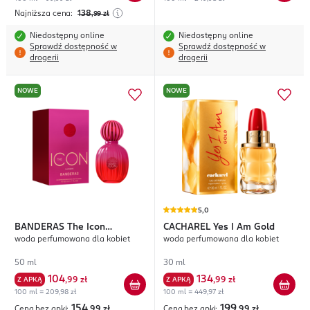
Najniższa cena:
138
,99
zł
Niedostępny online
Niedostępny online
Sprawdź dostępność w
Sprawdź dostępność w
drogerii
drogerii
NOWE
NOWE
5,0
BANDERAS
The Icon
CACHAREL
Yes I Am Gold
woda perfumowana dla kobiet
woda perfumowana dla kobiet
Supreme
50 ml
30 ml
104
134
Z APKĄ
,
99 zł
Z APKĄ
,
99 zł
100 ml = 209,98 zł
100 ml = 449,97 zł
154
199
Cena bez apki:
,99
zł
Cena bez apki:
,99
zł