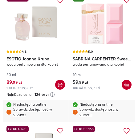
4,8
5,0
ESOTIQ
Joanna Krupa
SABRINA CARPENTER
Sweet
woda perfumowana dla kobiet
woda perfumowana dla kobiet
#follow the body
Tooth Bite Sized
50 ml
10 ml
89
59
,
99 zł
,
99 zł
100 ml = 179,98 zł
100 ml = 599,90 zł
Najniższa cena:
126
,99
zł
Niedostępny online
Niedostępny online
Sprawdź dostępność w
Sprawdź dostępność w
drogerii
drogerii
TYLKO U NAS
TYLKO U NAS