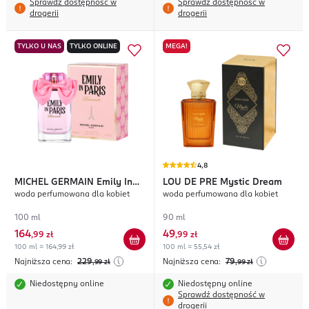
Sprawdź dostępność w
Sprawdź dostępność w
drogerii
drogerii
TYLKO U NAS
TYLKO ONLINE
MEGA!
4,8
MICHEL GERMAIN
Emily In
LOU DE PRE
Mystic Dream
woda perfumowana dla kobiet
woda perfumowana dla kobiet
Paris Romantic
100 ml
90 ml
164
49
,
99 zł
,
99 zł
100 ml = 164,99 zł
100 ml = 55,54 zł
Najniższa cena:
229
Najniższa cena:
79
,99
zł
,99
zł
Niedostępny online
Niedostępny online
Sprawdź dostępność w
drogerii