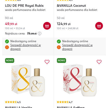
4,8
4,5
LOU DE PRE
Royal Rubis
&VANILLA
Coconut
woda perfumowana dla kobiet
woda perfumowana dla kobiet
90 ml
50 ml
49
124
,
99 zł
,
99 zł
100 ml = 55,54 zł
100 ml = 249,98 zł
Najniższa cena:
79
,99
zł
Niedostępny online
Niedostępny online
Sprawdź dostępność w
Sprawdź dostępność w
drogerii
drogerii
NOWE
NOWE
4,5
4,7