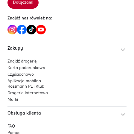
Dołączam!
Sortowanie wg
data: od najnowszej
Znajdź nas również na:
Zakupy
Znajdź drogerię
Karta podarunkowa
Czyściochowo
Aplikacja mobilna
Rossmann PL i Klub
Drogeria internetowa
Marki
Obsługa klienta
FAQ
Pomoc