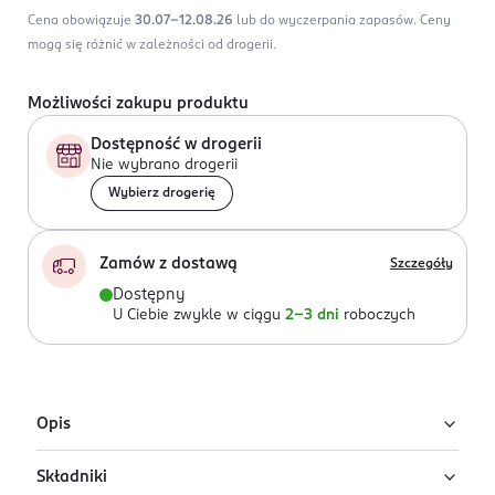
Cena obowiązuje
30.07-12.08.26
lub do wyczerpania zapasów.
Ceny
mogą się różnić w zależności od drogerii.
Możliwości zakupu produktu
Dostępność w drogerii
Nie wybrano drogerii
Wybierz drogerię
Zamów z dostawą
Szczegóły
Dostępny
U Ciebie zwykle w ciągu
2-3 dni
roboczych
Opis
Składniki
Damska woda perfumowana Calvin Klein Euphoria