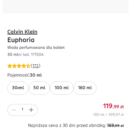
Calvin Klein
Euphoria
Woda perfumowana dla kobiet
30 ml
nr kat.
111504
(
172
)
Pojemność
:
30 ml
30 ml
50 ml
100 ml
160 ml
119
,99
zł
100 ml = 399,97 zł
Najniższa cena z 30 dni
przed obniżką:
169
,99
zł