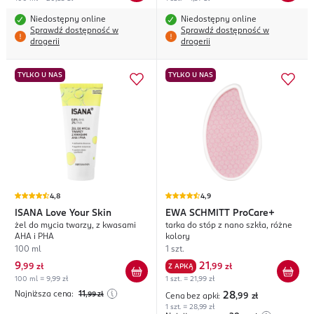
Niedostępny online
Niedostępny online
Sprawdź dostępność w
Sprawdź dostępność w
drogerii
drogerii
TYLKO U NAS
TYLKO U NAS
4,8
4,9
ISANA
Love Your Skin
EWA SCHMITT
ProCare+
żel do mycia twarzy, z kwasami
tarka do stóp z nano szkła, różne
AHA i PHA
kolory
100 ml
1 szt.
9
21
,
99 zł
Z APKĄ
,
99 zł
100 ml = 9,99 zł
1 szt. = 21,99 zł
Najniższa cena:
11
,99
zł
28
Cena bez apki:
,99
zł
1 szt. = 28,99 zł