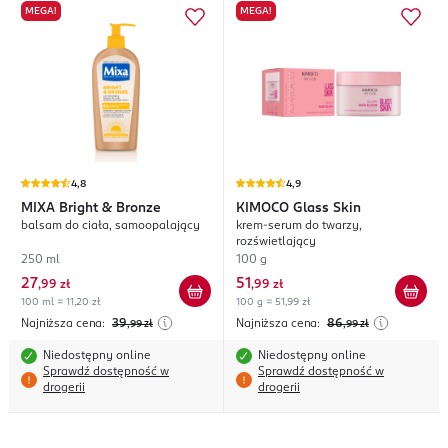
MEGA!
MEGA!
4,8
4,9
MIXA
Bright & Bronze
KIMOCO
Glass Skin
balsam do ciała, samoopalający
krem-serum do twarzy,
rozświetlający
250 ml
100 g
27
51
,
99 zł
,
99 zł
100 ml = 11,20 zł
100 g = 51,99 zł
Najniższa cena:
39
Najniższa cena:
86
,99
zł
,99
zł
Niedostępny online
Niedostępny online
Sprawdź dostępność w
Sprawdź dostępność w
drogerii
drogerii