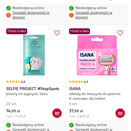
Niedostępny online
Niedostępny online
Sprawdź dostępność w
Sprawdź dostępność w
drogerii
drogerii
TYLKO U NAS
TYLKO U NAS
4,8
4,9
SELFIE PROJECT
#StopSpots
ISANA
plastry na wypryski, Stars
wkłady do maszynki do golenia,
6-ostrzowe, dla kobiet
20 szt.
4 szt.
14
31
,
99 zł
,
99 zł
1 szt. = 0,75 zł
1 szt. = 8,00 zł
Niedostępny online
Niedostępny online
Sprawdź dostępność w
Sprawdź dostępność w