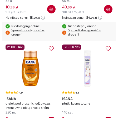
32 g
50 ml
10
49
,
99 zł
,
99 zł
100 g = 34,34 zł
100 ml = 99,98 zł
Najniższa cena:
18
Najniższa cena:
84
,99
zł
,99
zł
Niedostępny online
Niedostępny online
Sprawdź dostępność w
Sprawdź dostępność w
drogerii
drogerii
TYLKO U NAS
TYLKO U NAS
4,9
4,9
ISANA
ISANA
olejek pod prysznic, odżywczy,
płatki kosmetyczne
intensywna pielęgnacja skóry
250 ml
140 szt.