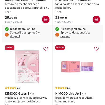
BIELENDA
Acne Remedium
EWA SCHMITT
ProCare+
zestaw do mechanicznego
tarka do stóp z rączką, nano szkło,
oczyszczania porów, szpatułka +
różne kolory
koncentrat 30ml
1 szt.
1 szt.
29
23
,
99 zł
,
99 zł
1 szt. = 29,99 zł
1 szt. = 23,99 zł
Niedostępny online
Niedostępny online
Sprawdź dostępność w
Sprawdź dostępność w
drogerii
drogerii
MEGA!
MEGA!
4,9
4,7
KIMOCO
Glass Skin
KIMOCO
Lift Up Skin
maska w płachcie, hydrożelowa,
krem do twarzy, z kapsułkami
rozświetlająco-nawilżająca
kolagenowymi,