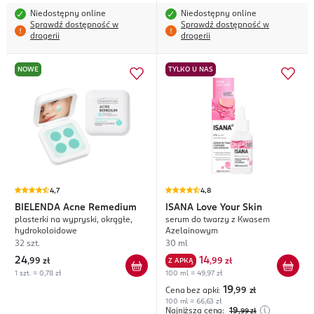
Niedostępny online
Niedostępny online
Sprawdź dostępność w
Sprawdź dostępność w
drogerii
drogerii
NOWE
TYLKO U NAS
4,7
4,8
BIELENDA
Acne Remedium
ISANA
Love Your Skin
plasterki na wypryski, okrągłe,
serum do twarzy z Kwasem
hydrokoloidowe
Azelainowym
32 szt.
30 ml
24
14
,
99 zł
Z APKĄ
,
99 zł
1 szt. = 0,78 zł
100 ml = 49,97 zł
19
Cena bez apki:
,99
zł
100 ml = 66,63 zł
Najniższa cena:
19
,99
zł