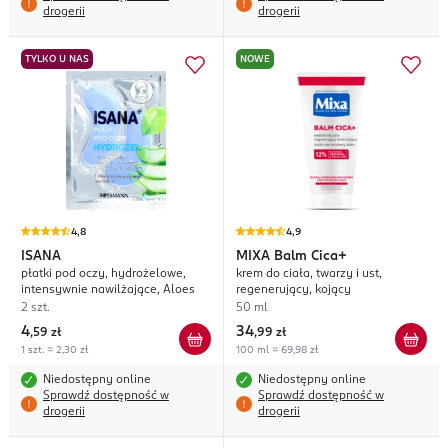
drogerii
drogerii
TYLKO U NAS
NOWE
4,8
4,9
ISANA
MIXA
Balm Cica+
płatki pod oczy, hydrożelowe,
krem do ciała, twarzy i ust,
intensywnie nawilżające, Aloes
regenerujący, kojący
2 szt.
50 ml
4
34
,
59 zł
,
99 zł
1 szt. = 2,30 zł
100 ml = 69,98 zł
Niedostępny online
Niedostępny online
Sprawdź dostępność w
Sprawdź dostępność w
drogerii
drogerii