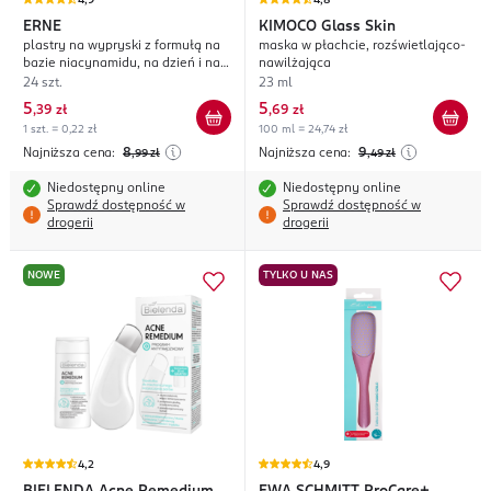
4,9
4,8
ERNE
KIMOCO
Glass Skin
plastry na wypryski z formułą na
maska w płachcie, rozświetlająco-
bazie niacynamidu, na dzień i na
nawilżająca
noc
24 szt.
23 ml
5
5
,
39 zł
,
69 zł
1 szt. = 0,22 zł
100 ml = 24,74 zł
Najniższa cena:
8
Najniższa cena:
9
,99
zł
,49
zł
Niedostępny online
Niedostępny online
Sprawdź dostępność w
Sprawdź dostępność w
drogerii
drogerii
NOWE
TYLKO U NAS
4,2
4,9