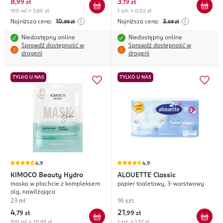
8
3
,
99 zł
,
19 zł
100 ml = 3,60 zł
1 szt. = 0,02 zł
Najniższa cena:
10
Najniższa cena:
3
,99
zł
,69
zł
Niedostępny online
Niedostępny online
Sprawdź dostępność w
Sprawdź dostępność w
drogerii
drogerii
TYLKO U NAS
TYLKO U NAS
4,9
4,9
KIMOCO
Beauty Hydro
ALOUETTE
Classic
maska w płachcie z kompleksem
papier toaletowy, 3-warstwowy
alg, nawilżająca
23 ml
16 szt.
4
21
,
79 zł
,
99 zł
100 ml = 20,83 zł
1 szt. = 1,37 zł