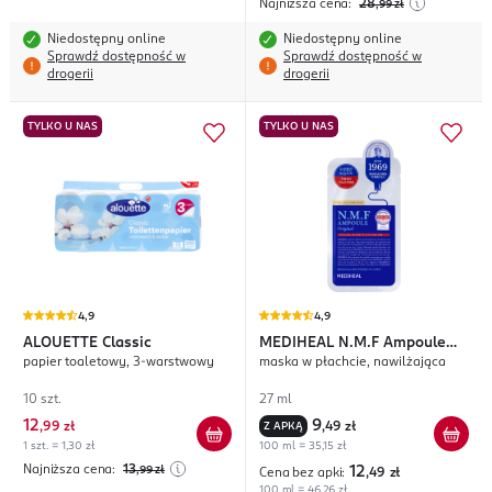
Najniższa cena:
28
,99
zł
Niedostępny online
Niedostępny online
Sprawdź dostępność w
Sprawdź dostępność w
drogerii
drogerii
TYLKO U NAS
TYLKO U NAS
4,9
4,9
ALOUETTE
Classic
MEDIHEAL
N.M.F Ampoule
papier toaletowy, 3-warstwowy
maska w płachcie, nawilżająca
Original
10 szt.
27 ml
12
9
,
99 zł
Z APKĄ
,
49 zł
1 szt. = 1,30 zł
100 ml = 35,15 zł
Najniższa cena:
13
,99
zł
12
Cena bez apki:
,49
zł
100 ml = 46,26 zł