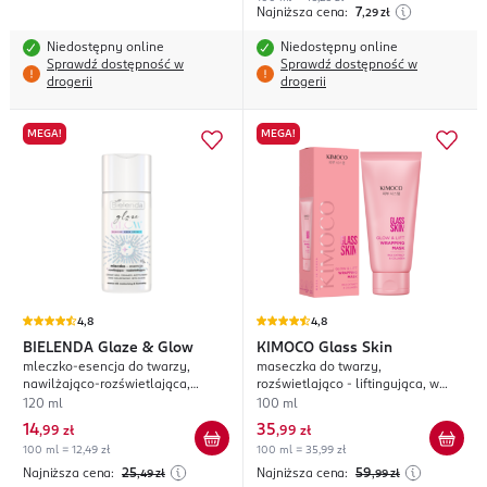
Najniższa cena:
7
,29
zł
Niedostępny online
Niedostępny online
Sprawdź dostępność w
Sprawdź dostępność w
drogerii
drogerii
MEGA!
MEGA!
4,8
4,8
BIELENDA
Glaze & Glow
KIMOCO
Glass Skin
mleczko-esencja do twarzy,
maseczka do twarzy,
nawilżająco-rozświetlająca,
rozświetlająco - liftingująca, w
glazed skin effect
kremie,
120 ml
100 ml
14
35
,
99 zł
,
99 zł
100 ml = 12,49 zł
100 ml = 35,99 zł
Najniższa cena:
25
Najniższa cena:
59
,49
zł
,99
zł