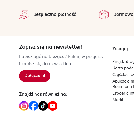
A96 A8D5
na p
Dublin
Wszystkie op
Bezpieczna płatność
Darmowa
info@allurepro.eu
883372210
IE-Irlandia
Kod EAN
Zapisz się na newsletter!
5 391545 180810
Zakupy
Lubisz być na bieżąco? Kliknij w przycisk
Znajdź drog
i zapisz się do newslettera.
Karta pod
Czyścioch
Dołączam!
Aplikacja 
Rossmann P
Drogeria i
Znajdź nas również na:
Marki