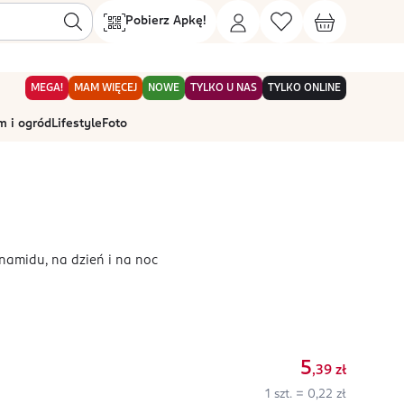
Pobierz Apkę!
MEGA!
MAM WIĘCEJ
NOWE
TYLKO U NAS
TYLKO ONLINE
 i ogród
Lifestyle
Foto
namidu, na dzień i na noc
5
,39
zł
1 szt. = 0,22 zł