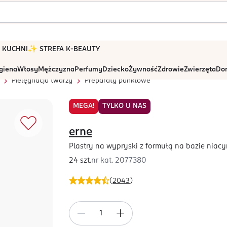
 W KUCHNI
✨ STREFA K-BEAUTY
igiena
Włosy
Mężczyzna
Perfumy
Dziecko
Żywność
Zdrowie
Zwierzęta
Dom
Pielęgnacja twarzy
Preparaty punktowe
MEGA!
TYLKO U NAS
erne
Plastry na wypryski z formułą na bazie niacy
24 szt.
nr kat.
2077380
(
2043
)