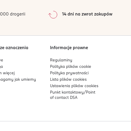
0
%
0
%
000 drogerii
14 dni na zwrot zakupów
0
%
Sortowanie wg
data: od najnowszej
ze oznaczenia
Informacje prawne
we
Regulaminy
ga
Polityka plików
cookie
 więcej
Polityka prywatności
agamy jak umiemy
Lista plików
cookies
Ustawienia plików
cookies
Punkt kontaktowy/
Point
of contact DSA