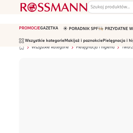
PROMOCJE
GAZETKA
☀️ PORADNIK SPF
🧑🏻‍🍳 PRZYDATNE
Wszystkie kategorie
Makijaż i paznokcie
Pielęgnacja i h
Wszystkie kategorie
Pielęgnacja i higiena
Twarz