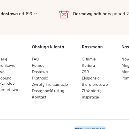
3
2050 opinii
odstawie
inie są zweryfikowane zakupem.
2
 dostawa
od 199 zł
Darmowy odbiór
w ponad 2
1
Obsługa klienta
Rossmann
Nas
erię
FAQ
O firmie
No
arunkowa
Pomoc
Kariera
Me
owo
Dostawa
CSR
Mam
mobilna
Płatność
Ekspansja
Pom
L i Klub
Zwroty i reklamacje
Biuro prasowe
nternetowa
Dostępność usług
Złóż ofertę
Kontakt
Inspiracje