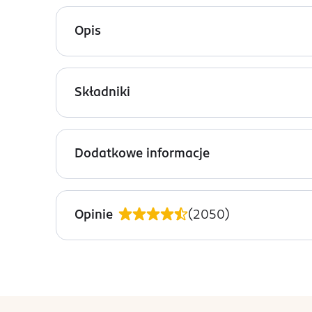
Opis
Niewidoczne plastry na wypryski erne z formułą 
produkcję sebum i wspomagają procesy regenerac
Składniki
Ingredients: : CELLULOSE GUM, ETHYLENE/VA C
CALENDULA OFFICINALIS FLOWER OIL, ZINC PCA, 
Dodatkowe informacje
PRZYGOTOWANIE I STOSOWANIE
Nałóż na czystą, suchą skórę w miejscach probl
Opinie
(
2050
)
OSOBA/PODMIOT ODPOWIEDZIALNY
ALLURE PRO LIMITED
Coliemore Road 1
stopka