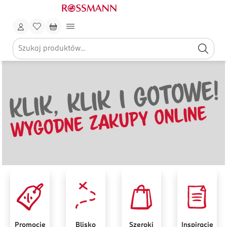
Promocje
Blisko
Szeroki
Inspiracje