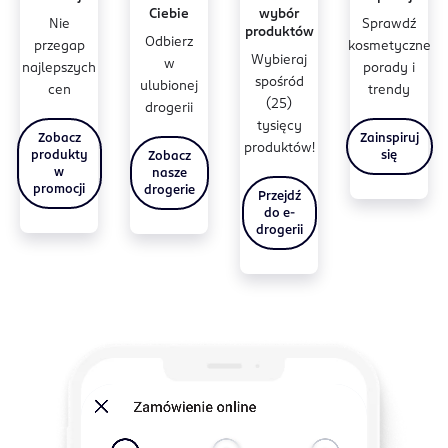
Ciebie
wybór
Nie
Sprawdź
produktów
Odbierz
przegap
kosmetyczne
Wybieraj
w
najlepszych
porady i
spośród
ulubionej
cen
trendy
(25)
drogerii
tysięcy
Zobacz
Zainspiruj
produktów!
produkty
się
Zobacz
w
nasze
promocji
drogerie
Przejdź
do e-
drogerii