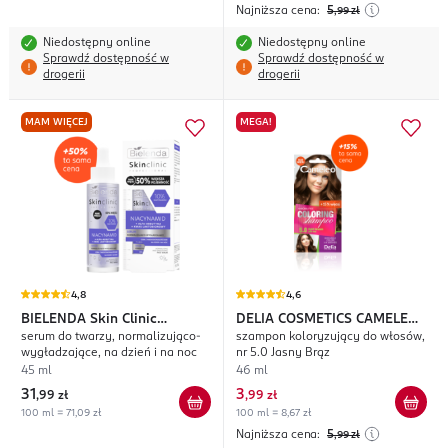
Najniższa cena:
5
,99
zł
Niedostępny online
Niedostępny online
Sprawdź dostępność w
Sprawdź dostępność w
drogerii
drogerii
MAM WIĘCEJ
MEGA!
4,8
4,6
BIELENDA
Skin Clinic
DELIA COSMETICS CAMELEO
serum do twarzy, normalizująco-
szampon koloryzujący do włosów,
Professional Niacynamid
Coloring Shampoo
wygładzające, na dzień i na noc
nr 5.0 Jasny Brąz
45 ml
46 ml
31
3
,
99 zł
,
99 zł
100 ml = 71,09 zł
100 ml = 8,67 zł
Najniższa cena:
5
,99
zł