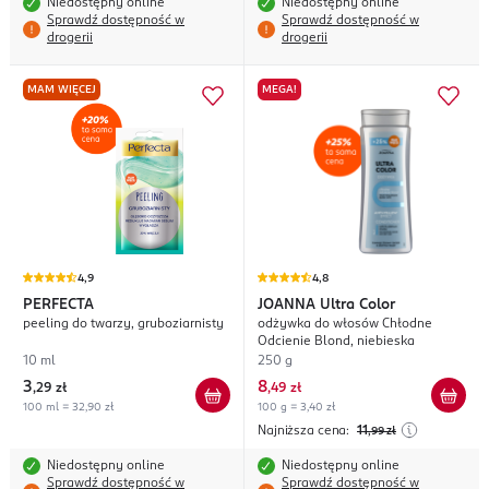
Niedostępny online
Niedostępny online
Sprawdź dostępność w
Sprawdź dostępność w
drogerii
drogerii
MAM WIĘCEJ
MEGA!
4,9
4,8
PERFECTA
JOANNA
Ultra Color
peeling do twarzy, gruboziarnisty
odżywka do włosów Chłodne
Odcienie Blond, niebieska
10 ml
250 g
3
8
,
29 zł
,
49 zł
100 ml = 32,90 zł
100 g = 3,40 zł
Najniższa cena:
11
,99
zł
Niedostępny online
Niedostępny online
Sprawdź dostępność w
Sprawdź dostępność w