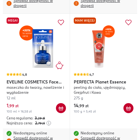
Sprawdź dostępność w
Sprawdź dostępność w
drogerii
drogerii
MEGA!
MAM WIĘCEJ
4,8
4,7
EVELINE COSMETICS
Face
PERFECTA
Planet Essence
maseczka do twarzy, nawilżenie i
peeling do ciała, ujędrniający,
Therapy Professional
wygładzenie
Grejpfrut i Kawa
Hyaluron
12 ml
275 g
1
14
,
99 zł
,
99 zł
100 ml = 16,58 zł
100 g = 5,45 zł
Cena regularna:
3
,29
zł
Najniższa cena:
2
,79
zł
Niedostępny online
Niedostępny online
Sprawdź dostępność w
Sprawdź dostępność w