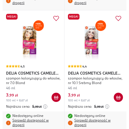
drogerii
drogerii
MEGA!
MEGA!
4,5
4,4
DELIA COSMETICS CAMELEO
DELIA COSMETICS CAMELEO
szampon koloryzujący do włosów,
szampon koloryzujący do włosów,
Coloring Shampoo
Coloring Shampoo
nr 7.0 Blond
nr 10.1 Srebrny Blond
46 ml
46 ml
3
3
,
99 zł
,
99 zł
100 ml = 8,67 zł
100 ml = 8,67 zł
Najniższa cena:
5
Najniższa cena:
5
,99
zł
,99
zł
Niedostępny online
Niedostępny online
Sprawdź dostępność w
Sprawdź dostępność w
drogerii
drogerii