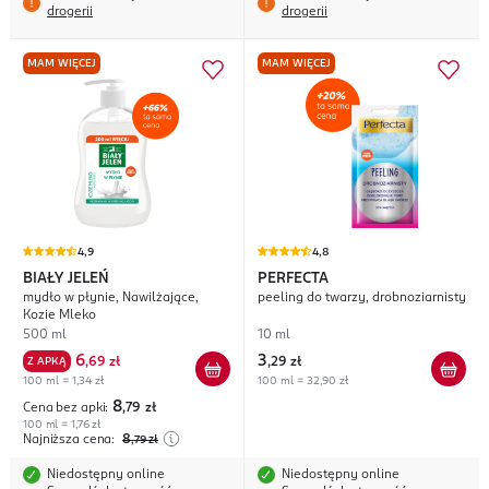
drogerii
drogerii
MAM WIĘCEJ
MAM WIĘCEJ
4,9
4,8
BIAŁY JELEŃ
PERFECTA
mydło w płynie, Nawilżające,
peeling do twarzy, drobnoziarnisty
Kozie Mleko
500 ml
10 ml
6
3
Z APKĄ
,
69 zł
,
29 zł
100 ml = 1,34 zł
100 ml = 32,90 zł
8
Cena bez apki:
,79
zł
100 ml = 1,76 zł
Najniższa cena:
8
,79
zł
Niedostępny online
Niedostępny online