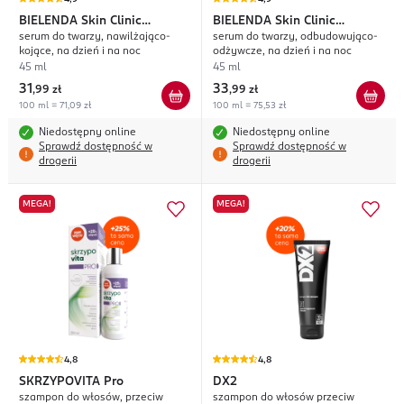
BIELENDA
Skin Clinic
BIELENDA
Skin Clinic
serum do twarzy, nawilżająco-
serum do twarzy, odbudowująco-
Professional Kwas
Professional Ceramidy
kojące, na dzień i na noc
odżywcze, na dzień i na noc
Hialuronowy
45 ml
45 ml
31
33
,
99 zł
,
99 zł
100 ml = 71,09 zł
100 ml = 75,53 zł
Niedostępny online
Niedostępny online
Sprawdź dostępność w
Sprawdź dostępność w
drogerii
drogerii
MEGA!
MEGA!
4,8
4,8
SKRZYPOVITA
Pro
DX2
szampon do włosów, przeciw
szampon do włosów przeciw