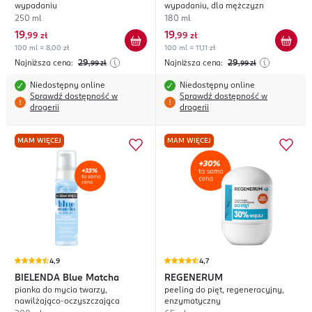
wypadaniu
wypadaniu, dla mężczyzn
250 ml
180 ml
19
19
,
99 zł
,
99 zł
100 ml = 8,00 zł
100 ml = 11,11 zł
Najniższa cena:
29
Najniższa cena:
29
,99
zł
,99
zł
Niedostępny online
Niedostępny online
Sprawdź dostępność w
Sprawdź dostępność w
drogerii
drogerii
MAM WIĘCEJ
MAM WIĘCEJ
4,9
4,7
BIELENDA
Blue Matcha
REGENERUM
pianka do mycia twarzy,
peeling do pięt, regeneracyjny,
nawilżająco-oczyszczająca
enzymatyczny