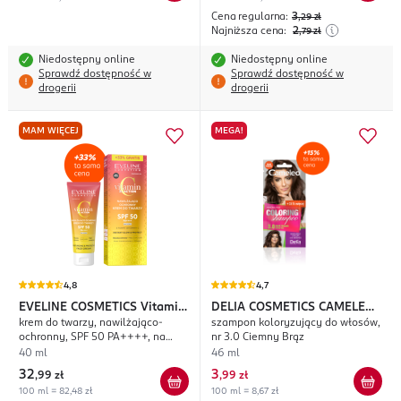
Cena regularna:
3
,29
zł
Najniższa cena:
2
,79
zł
Niedostępny online
Niedostępny online
Sprawdź dostępność w
Sprawdź dostępność w
drogerii
drogerii
MAM WIĘCEJ
MEGA!
4,8
4,7
EVELINE COSMETICS
Vitamin
DELIA COSMETICS CAMELEO
krem do twarzy, nawilżająco-
szampon koloryzujący do włosów,
C 3xAction
Coloring Shampoo
ochronny, SPF 50 PA++++, na
nr 3.0 Ciemny Brąz
dzień
40 ml
46 ml
32
3
,
99 zł
,
99 zł
100 ml = 82,48 zł
100 ml = 8,67 zł