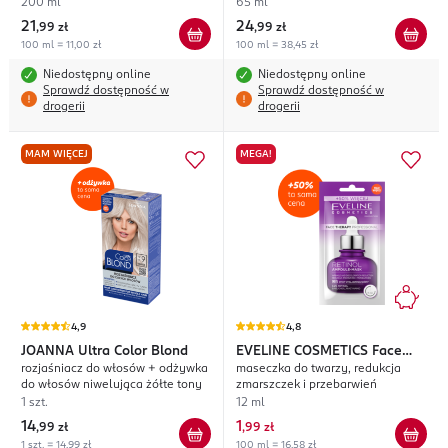
200 ml
65 ml
21
24
,
99 zł
,
99 zł
100 ml = 11,00 zł
100 ml = 38,45 zł
Niedostępny online
Niedostępny online
Sprawdź dostępność w
Sprawdź dostępność w
drogerii
drogerii
MAM WIĘCEJ
MEGA!
4,9
4,8
JOANNA
Ultra Color Blond
EVELINE COSMETICS
Face
rozjaśniacz do włosów + odżywka
maseczka do twarzy, redukcja
Therapy Professional Retinol
do włosów niwelująca żółte tony
zmarszczek i przebarwień
1 szt.
12 ml
14
1
,
99 zł
,
99 zł
1 szt. = 14,99 zł
100 ml = 16,58 zł