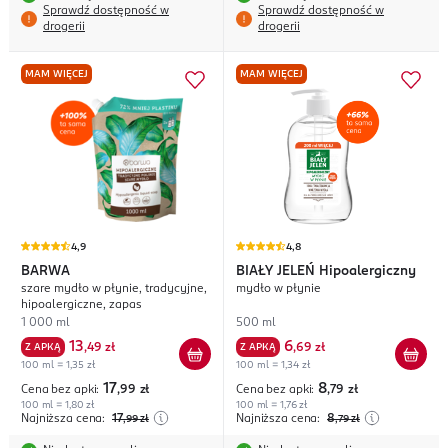
Sprawdź dostępność w
Sprawdź dostępność w
drogerii
drogerii
MAM WIĘCEJ
MAM WIĘCEJ
4,9
4,8
BARWA
BIAŁY JELEŃ
Hipoalergiczny
szare mydło w płynie, tradycyjne,
mydło w płynie
hipoalergiczne, zapas
1 000 ml
500 ml
13
6
Z APKĄ
,
49 zł
Z APKĄ
,
69 zł
100 ml = 1,35 zł
100 ml = 1,34 zł
17
8
Cena bez apki:
,99
zł
Cena bez apki:
,79
zł
100 ml = 1,80 zł
100 ml = 1,76 zł
Najniższa cena:
17
Najniższa cena:
8
,99
zł
,79
zł