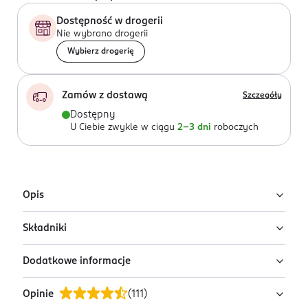
Dostępność w drogerii
Nie wybrano drogerii
Wybierz drogerię
Zamów z dostawą
Szczegóły
Dostępny
U Ciebie zwykle w ciągu
2-3 dni
roboczych
Opis
Składniki
Odżywka do paznokci Eveline Color & Care wzmacnia
płytkę i nadaje jej delikatny, mleczny odcień french.
Dodatkowe informacje
Butyl Acetate, Ethyl Acetate, Nitrocellulose, Adipic
Innowacyjna formuła z aktywnym kompleksem Colour
Acid/Neopentyl Glycol/Trimellitic Anhydride
& Double Strong™ zapewnia trwały efekt. Dzięki
Opinie
(
111
)
Copolymer, Acetyl Tributyl Citrate, Isopropyl Alcohol,
PRZYGOTOWANIE I STOSOWANIE