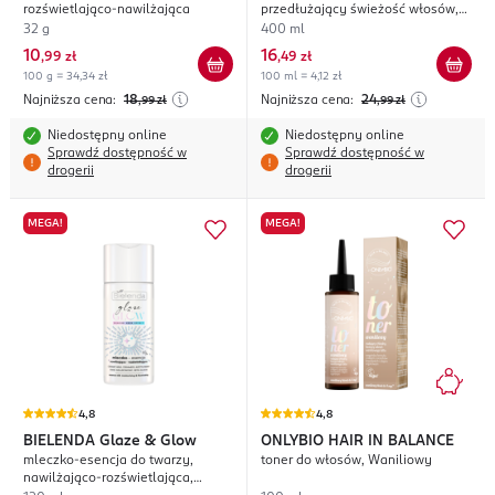
rozświetlająco-nawilżająca
przedłużający świeżość włosów,
zapach orzeźwiającego koktajlu
32 g
400 ml
tropikalnego
10
16
,
99 zł
,
49 zł
100 g = 34,34 zł
100 ml = 4,12 zł
Najniższa cena:
18
Najniższa cena:
24
,99
zł
,99
zł
Niedostępny online
Niedostępny online
Sprawdź dostępność w
Sprawdź dostępność w
drogerii
drogerii
MEGA!
MEGA!
4,8
4,8
BIELENDA
Glaze & Glow
ONLYBIO HAIR IN BALANCE
mleczko-esencja do twarzy,
toner do włosów, Waniliowy
nawilżająco-rozświetlająca,