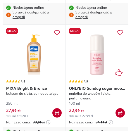
Niedostępny online
Niedostępny online
Sprawdź dostępność w
Sprawdź dostępność w
drogerii
drogerii
MEGA!
MEGA!
4,8
4,9
MIXA
Bright & Bronze
ONLYBIO
Sunday sugar mood
balsam do ciała, samoopalający
mgiełka do włosów i ciała,
40°C
perfumowana
250 ml
100 ml
27
22
,
99 zł
,
99 zł
100 ml = 11,20 zł
100 ml = 22,99 zł
Najniższa cena:
39
Najniższa cena:
34
,99
zł
,99
zł