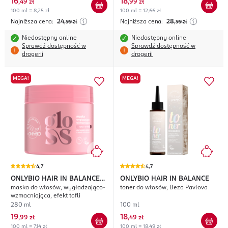
16
18
,
49 zł
,
99 zł
100 ml = 8,25 zł
100 ml = 12,66 zł
Najniższa cena:
24
Najniższa cena:
28
,99
zł
,99
zł
Niedostępny online
Niedostępny online
Sprawdź dostępność w
Sprawdź dostępność w
drogerii
drogerii
MEGA!
MEGA!
4,7
4,7
ONLYBIO HAIR IN BALANCE
ONLYBIO HAIR IN BALANCE
maska do włosów, wygładzająco-
toner do włosów, Beza Pavlova
Gloss
wzmacniająca, efekt tafli
280 ml
100 ml
19
18
,
99 zł
,
49 zł
100 ml = 7,14 zł
100 ml = 18,49 zł