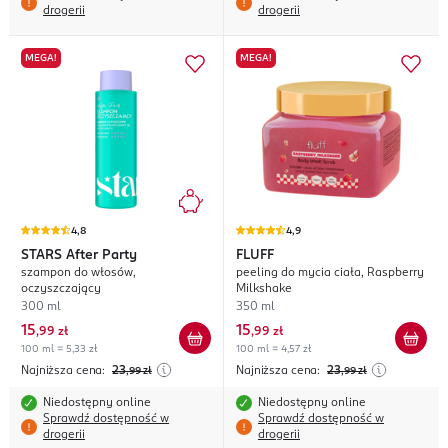
drogerii
drogerii
MEGA!
MEGA!
4,8
4,9
STARS
After Party
FLUFF
szampon do włosów,
peeling do mycia ciała, Raspberry
oczyszczający
Milkshake
300 ml
350 ml
15
15
,
99 zł
,
99 zł
100 ml = 5,33 zł
100 ml = 4,57 zł
Najniższa cena:
23
Najniższa cena:
23
,99
zł
,99
zł
Niedostępny online
Niedostępny online
Sprawdź dostępność w
Sprawdź dostępność w
drogerii
drogerii