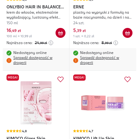
ONLYBIO HAIR IN BALANCE
ERNE
krem do włosów, ekstremalnie
plastry na wypryski z formułą na
Gloss
wygładzający, lustrzany efekt
bazie niacynamidu, na dzień i na
tafli
noc
150 ml
24 szt.
16
5
,
49 zł
,
39 zł
100 ml = 10,99 zł
1 szt. = 0,22 zł
Najniższa cena:
24
Najniższa cena:
8
,99
zł
,99
zł
Niedostępny online
Niedostępny online
Sprawdź dostępność w
Sprawdź dostępność w
drogerii
drogerii
MEGA!
MEGA!
4,8
4,7
KIMOCO
Glass Skin
KIMOCO
Lift Up Skin