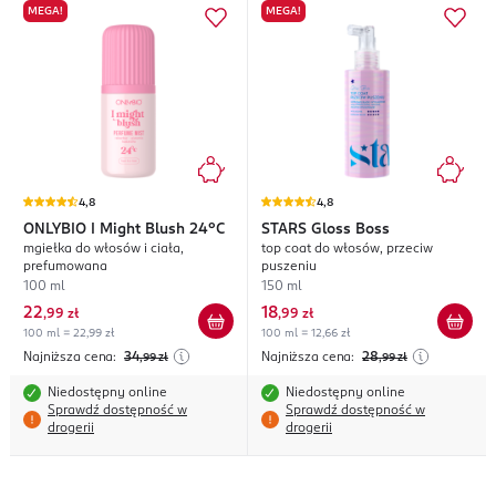
MEGA!
MEGA!
4,8
4,8
ONLYBIO
I Might Blush 24°C
STARS
Gloss Boss
mgiełka do włosów i ciała,
top coat do włosów, przeciw
prefumowana
puszeniu
100 ml
150 ml
22
18
,
99 zł
,
99 zł
100 ml = 22,99 zł
100 ml = 12,66 zł
Najniższa cena:
34
Najniższa cena:
28
,99
zł
,99
zł
Niedostępny online
Niedostępny online
Sprawdź dostępność w
Sprawdź dostępność w
drogerii
drogerii