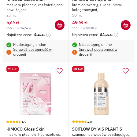
maska w płachcie, rozświetlająco-
krem do twarzy, z kapsułkami
nawilżająca
kolagenowymi,
23 ml
50 ml
5
49
,
69 zł
,
99 zł
100 ml = 24,74 zł
100 ml = 99,98 zł
Najniższa cena:
9
Najniższa cena:
84
,49
zł
,99
zł
Niedostępny online
Niedostępny online
Sprawdź dostępność w
Sprawdź dostępność w
drogerii
drogerii
MEGA!
MEGA!
4,9
4,8
KIMOCO
Glass Skin
SO!FLOW BY VIS PLANTIS
maska w płachcie, hydrożelowa,
szampon do włosów peelingujący,