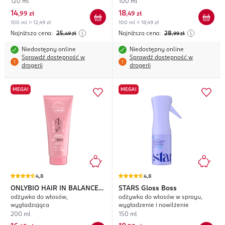
glazed skin effect
120 ml
100 ml
14
18
,
99 zł
,
49 zł
100 ml = 12,49 zł
100 ml = 18,49 zł
Najniższa cena:
25
Najniższa cena:
28
,49
zł
,99
zł
Niedostępny online
Niedostępny online
Sprawdź dostępność w
Sprawdź dostępność w
drogerii
drogerii
MEGA!
MEGA!
4,8
4,8
ONLYBIO HAIR IN BALANCE
STARS
Gloss Boss
odżywka do włosów,
odżywka do włosów w sprayu,
Gloss
wygładzająca
wygładzenie i nawilżenie
200 ml
150 ml