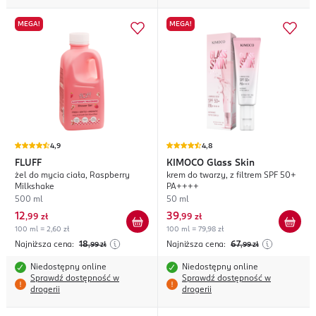
MEGA!
MEGA!
4,9
4,8
FLUFF
KIMOCO
Glass Skin
żel do mycia ciała, Raspberry
krem do twarzy, z filtrem SPF 50+
Milkshake
PA++++
500 ml
50 ml
12
39
,
99 zł
,
99 zł
100 ml = 2,60 zł
100 ml = 79,98 zł
Najniższa cena:
18
Najniższa cena:
67
,99
zł
,99
zł
Niedostępny online
Niedostępny online
Sprawdź dostępność w
Sprawdź dostępność w
drogerii
drogerii