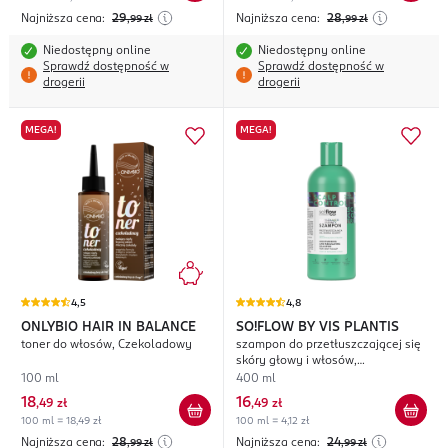
Najniższa cena:
29
Najniższa cena:
28
,99
zł
,99
zł
Niedostępny online
Niedostępny online
Sprawdź dostępność w
Sprawdź dostępność w
drogerii
drogerii
MEGA!
MEGA!
4,5
4,8
ONLYBIO HAIR IN BALANCE
SO!FLOW BY VIS PLANTIS
toner do włosów, Czekoladowy
szampon do przetłuszczającej się
skóry głowy i włosów,
nawilżająco-regulujący
100 ml
400 ml
18
16
,
49 zł
,
49 zł
100 ml = 18,49 zł
100 ml = 4,12 zł
Najniższa cena:
28
Najniższa cena:
24
,99
zł
,99
zł